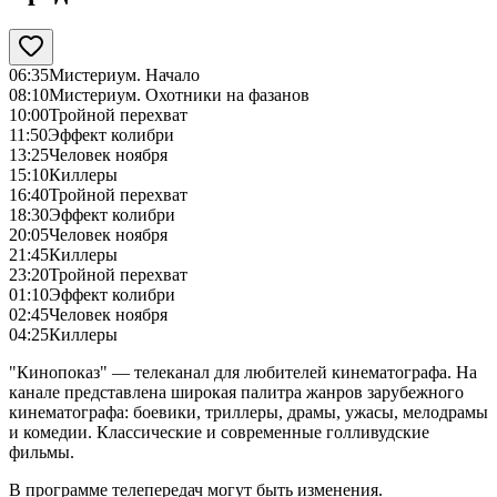
06:35
Мистериум. Начало
08:10
Мистериум. Охотники на фазанов
10:00
Тройной перехват
11:50
Эффект колибри
13:25
Человек ноября
15:10
Киллеры
16:40
Тройной перехват
18:30
Эффект колибри
20:05
Человек ноября
21:45
Киллеры
23:20
Тройной перехват
01:10
Эффект колибри
02:45
Человек ноября
04:25
Киллеры
"Кинопоказ" — телеканал для любителей кинематографа. На
канале представлена широкая палитра жанров зарубежного
кинематографа: боевики, триллеры, драмы, ужасы, мелодрамы
и комедии. Классические и современные голливудские
фильмы.
В программе телепередач могут быть изменения.