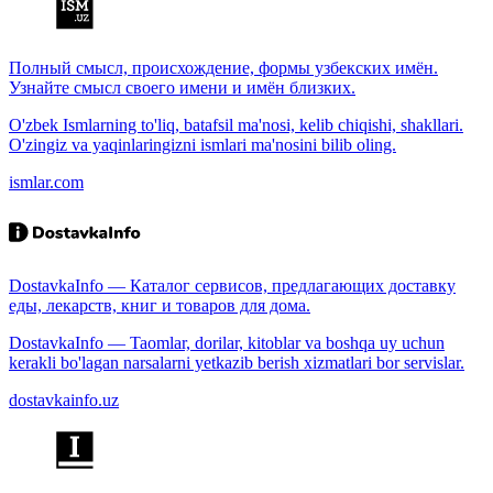
Полный смысл, происхождение, формы узбекских имён.
Узнайте смысл своего имени и имён близких.
O'zbek Ismlarning to'liq, batafsil ma'nosi, kelib chiqishi, shakllari.
O'zingiz va yaqinlaringizni ismlari ma'nosini bilib oling.
ismlar.com
DostavkaInfo — Каталог сервисов, предлагающих доставку
еды, лекарств, книг и товаров для дома.
DostavkaInfo — Taomlar, dorilar, kitoblar va boshqa uy uchun
kerakli bo'lagan narsalarni yetkazib berish xizmatlari bor servislar.
dostavkainfo.uz