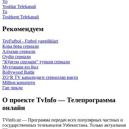
Yo
Yoshlar Telekanali
To
Toshkent Telekanali
Рекомендуем
TezFufbol - Futbol yangiliklari
Қора бева сериали
Алҳазар сериали
Oydin сериали
"Қўрғон сирлари" туркия сериали
Муҳташам юз йил
Bollywood Battle
ZO‘R TV каналидаги сериаллар вақти
Million концерти
Гап чиқди
О проекте TvInfo — Телепрограмма
онлайн
TVinfo.uz — Программа передач всех популярных частных и
государственных телеканалов Узбекистана. Только актуальная