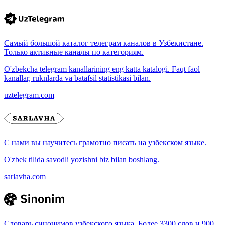
Самый большой каталог телеграм каналов в Узбекистане.
Только активные каналы по категориям.
O'zbekcha telegram kanallarining eng katta katalogi. Faqt faol
kanallar, ruknlarda va batafsil statistikasi bilan.
uztelegram.com
С нами вы научитесь грамотно писать на узбекском языке.
O'zbek tilida savodli yozishni biz bilan boshlang.
sarlavha.com
Словарь синонимов узбекского языка. Более 3300 слов и 900