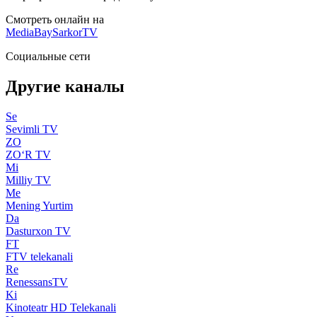
Смотреть онлайн на
MediaBay
SarkorTV
Социальные сети
Другие каналы
Se
Sevimli TV
ZO
ZO‘R TV
Mi
Milliy TV
Me
Mening Yurtim
Da
Dasturxon TV
FT
FTV telekanali
Re
RenessansTV
Ki
Kinoteatr HD Telekanali