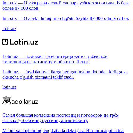
Imlo.uz — Орфографический словарь узбекского языка. В базе
более 87 000 слов.
Imlo.uz — O'zbek tilining imlo lug'ati. Saytda 87 000 ortiq so'z bor.
imlo.uz
Lotin.uz — поможет транслитерировать с узбекской
кириллицы на латиницу и обратно. Легко!
Lotin.uz — foydalanuvchilarga berilgan matnni lotindan kirillga va
aksincha o'girish xizmatini taklif etadi.
lotin.uz
Самая большая коллекция пословиц и поговорок на трёх
языках (узбекский, русский, английский).
Maqol va naqllarning eng katta kolleksiyasi. Har bir maqol uchta