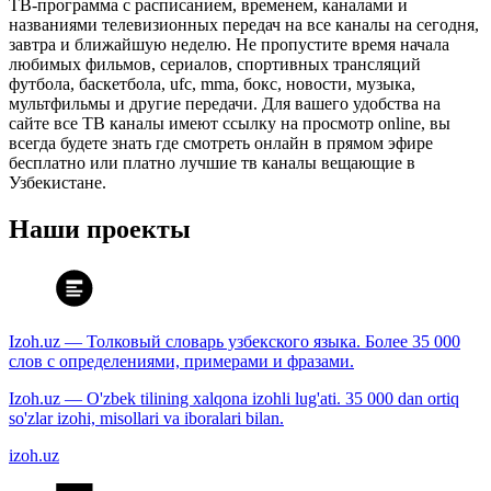
ТВ-программа с расписанием, временем, каналами и
названиями телевизионных передач на все каналы на сегодня,
завтра и ближайшую неделю. Не пропустите время начала
любимых фильмов, сериалов, спортивных трансляций
футбола, баскетбола, ufc, mma, бокс, новости, музыка,
мультфильмы и другие передачи. Для вашего удобства на
сайте все ТВ каналы имеют ссылку на просмотр online, вы
всегда будете знать где смотреть онлайн в прямом эфире
бесплатно или платно лучшие тв каналы вещающие в
Узбекистане.
Наши проекты
Izoh.uz — Толковый словарь узбекского языка. Более 35 000
слов с определениями, примерами и фразами.
Izoh.uz — O'zbek tilining xalqona izohli lug'ati. 35 000 dan ortiq
so'zlar izohi, misollari va iboralari bilan.
izoh.uz