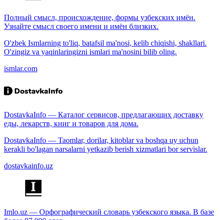
Полный смысл, происхождение, формы узбекских имён.
Узнайте смысл своего имени и имён близких.
O'zbek Ismlarning to'liq, batafsil ma'nosi, kelib chiqishi, shakllari.
O'zingiz va yaqinlaringizni ismlari ma'nosini bilib oling.
ismlar.com
DostavkaInfo — Каталог сервисов, предлагающих доставку
еды, лекарств, книг и товаров для дома.
DostavkaInfo — Taomlar, dorilar, kitoblar va boshqa uy uchun
kerakli bo'lagan narsalarni yetkazib berish xizmatlari bor servislar.
dostavkainfo.uz
Imlo.uz — Орфографический словарь узбекского языка. В базе