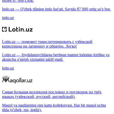
более 87 000 слов.
Imlo.uz — O'zbek tilining imlo lug'ati. Saytda 87 000 ortiq so'z bor.
imlo.uz
Lotin.uz — поможет транслитерировать с узбекской
кириллицы на латиницу и обратно. Легко!
Lotin.uz — foydalanuvchilarga berilgan matnni lotindan kirillga va
aksincha o'girish xizmatini taklif etadi.
lotin.uz
Самая большая коллекция пословиц и поговорок на трёх
языках (узбекский, русский, английский).
Maqol va naqllarning eng katta kolleksiyasi. Har bir maqol uchta
tilda (o'zbek, rus, ingliz).