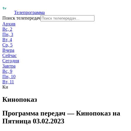
Телепрограмма
Поиск телепередач
Архив
Вс, 2
Пн, 3
Вт, 4
Ср, 5
Вчера
Сейчас
Сегодня
Завтра
Вс, 9
Пн, 10
Вт, 11
Ки
Кинопоказ
Программа передач —
Кинопоказ
на
Пятница 03.02.2023