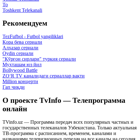
To
Toshkent Telekanali
Рекомендуем
TezFufbol - Futbol yangiliklari
Қора бева сериали
Алҳазар сериали
Oydin сериали
"Қўрғон сирлари" туркия сериали
Муҳташам юз йил
Bollywood Battle
ZO‘R TV каналидаги сериаллар вақти
Million концерти
Гап чиқди
О проекте TvInfo — Телепрограмма
онлайн
TVinfo.uz — Программа передач всех популярных частных и
государственных телеканалов Узбекистана. Только актуальная
ТВ-программа с расписанием, временем, каналами и
названиями телевизионных передач на все каналы на сегодня,