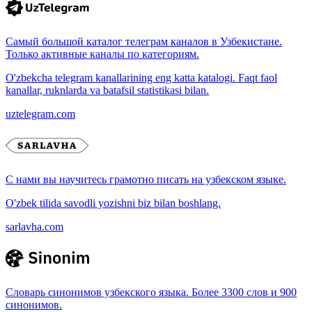
Самый большой каталог телеграм каналов в Узбекистане.
Только активные каналы по категориям.
O'zbekcha telegram kanallarining eng katta katalogi. Faqt faol
kanallar, ruknlarda va batafsil statistikasi bilan.
uztelegram.com
С нами вы научитесь грамотно писать на узбекском языке.
O'zbek tilida savodli yozishni biz bilan boshlang.
sarlavha.com
Словарь синонимов узбекского языка. Более 3300 слов и 900
синонимов.