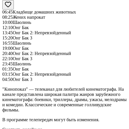
06:45
Кладбище домашних животных
08:25
Жених напрокат
10:00
Шаолинь
12:10
Онг Бак
13:45
Онг Бак 2: Непревзойденный
15:20
Онг Бак 3
16:55
Шаолинь
19:00
Онг Бак
20:40
Онг Бак 2: Непревзойденный
22:10
Онг Бак 3
23:45
Шаолинь
01:35
Онг Бак
03:15
Онг Бак 2: Непревзойденный
04:50
Онг Бак 3
"Кинопоказ" — телеканал для любителей кинематографа. На
канале представлена широкая палитра жанров зарубежного
кинематографа: боевики, триллеры, драмы, ужасы, мелодрамы
и комедии. Классические и современные голливудские
фильмы.
В программе телепередач могут быть изменения.