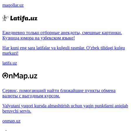
maqollar.uz
Ежедневно только отборные анекдоты, смешные картинки.
Кузница юмора на узбекском языке!
Har kuni eng sara latifalar va kulguli rasmlar. O'zbek tilidagi kulgu
markazi!
latifa.uz
Сервис, помогающий найти ближайшие пункты обмена
валюты с выгодным курсом.
Valyutani yuqori kursda almashtirish uchun yaqin punktlarni aniqlab
beruvchi servis.
onmap.uz