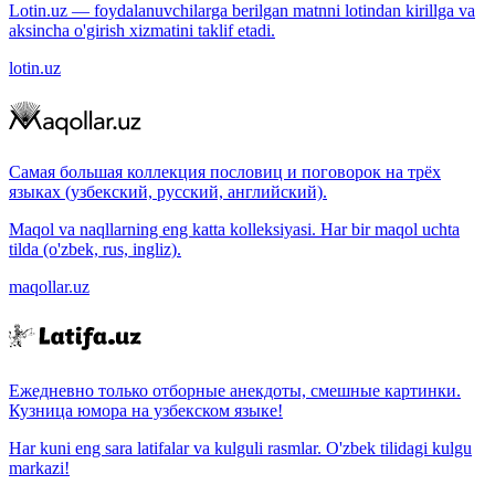
Lotin.uz — foydalanuvchilarga berilgan matnni lotindan kirillga va
aksincha o'girish xizmatini taklif etadi.
lotin.uz
Самая большая коллекция пословиц и поговорок на трёх
языках (узбекский, русский, английский).
Maqol va naqllarning eng katta kolleksiyasi. Har bir maqol uchta
tilda (o'zbek, rus, ingliz).
maqollar.uz
Ежедневно только отборные анекдоты, смешные картинки.
Кузница юмора на узбекском языке!
Har kuni eng sara latifalar va kulguli rasmlar. O'zbek tilidagi kulgu
markazi!