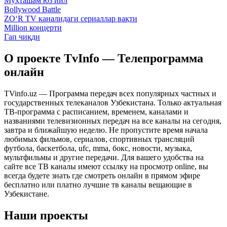
Муҳташам юз йил
Bollywood Battle
ZO‘R TV каналидаги сериаллар вақти
Million концерти
Гап чиқди
О проекте TvInfo — Телепрограмма
онлайн
TVinfo.uz — Программа передач всех популярных частных и
государственных телеканалов Узбекистана. Только актуальная
ТВ-программа с расписанием, временем, каналами и
названиями телевизионных передач на все каналы на сегодня,
завтра и ближайшую неделю. Не пропустите время начала
любимых фильмов, сериалов, спортивных трансляций
футбола, баскетбола, ufc, mma, бокс, новости, музыка,
мультфильмы и другие передачи. Для вашего удобства на
сайте все ТВ каналы имеют ссылку на просмотр online, вы
всегда будете знать где смотреть онлайн в прямом эфире
бесплатно или платно лучшие тв каналы вещающие в
Узбекистане.
Наши проекты