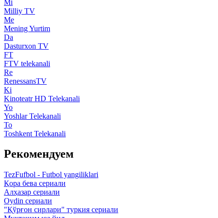
Mi
Milliy TV
Me
Mening Yurtim
Da
Dasturxon TV
FT
FTV telekanali
Re
RenessansTV
Ki
Kinoteatr HD Telekanali
Yo
Yoshlar Telekanali
To
Toshkent Telekanali
Рекомендуем
TezFufbol - Futbol yangiliklari
Қора бева сериали
Алҳазар сериали
Oydin сериали
"Қўрғон сирлари" туркия сериали