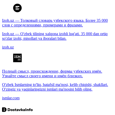
Izoh.uz — Толковый словарь узбекского языка. Более 35 000
слов с определениями, примерами и фразами.
Izoh.uz — O'zbek tilining xalqona izohli lug'ati. 35 000 dan ortiq
so'zlar izohi, misollari va iboralari bilan.
izoh.uz
Полный смысл, происхождение, формы узбекских имён.
Узнайте смысл своего имени и имён близких.
O'zbek Ismlarning to'liq, batafsil ma'nosi, kelib chiqishi, shakllari.
O'zingiz va yaqinlaringizni ismlari ma'nosini bilib oling.
ismlar.com