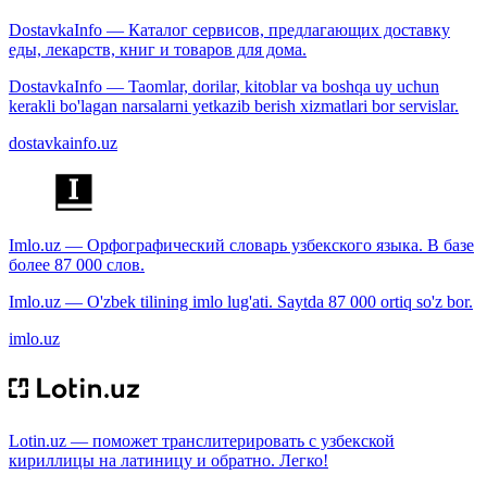
DostavkaInfo — Каталог сервисов, предлагающих доставку
еды, лекарств, книг и товаров для дома.
DostavkaInfo — Taomlar, dorilar, kitoblar va boshqa uy uchun
kerakli bo'lagan narsalarni yetkazib berish xizmatlari bor servislar.
dostavkainfo.uz
Imlo.uz — Орфографический словарь узбекского языка. В базе
более 87 000 слов.
Imlo.uz — O'zbek tilining imlo lug'ati. Saytda 87 000 ortiq so'z bor.
imlo.uz
Lotin.uz — поможет транслитерировать с узбекской
кириллицы на латиницу и обратно. Легко!