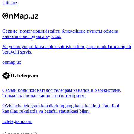
latifa.uz
Сервис, помогающий найти ближайшие пункты обмена
валюты с выгодным курсом.
Valyutani yuqori kursda almashtirish uchun yaqin punktlarni aniqlab
beruvchi servis.
onmap.uz
Самый большой каталог телеграм каналов в Узбекистане.
Только активные каналы по категориям.
O'zbekcha telegram kanallarining eng katta katalogi. Faqt faol
kanallar, ruknlarda va batafsil statistikasi bilan.
uztelegram.com