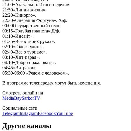
21:00
«Актуально: Итоги недели».
21:50
«Линии жизни».
22:20
«Кинорго».
22:30
«Операция Фортуна». Х/ф.
00:00
Государственный гимн
00:15
«Голубая планета».Д/ф.
01:10
«Инсайт».
01:35
«Всё в твоих руках».
02:10
«Голоса улиц».
02:40
«Всё о туризме».
03:10
«Хит-парад».
04:10
«Добро пожаловать».
04:45
«Витражи».
05:30
-06:00 «Рядом с человеком».
В программе телепередач могут быть изменения.
Смотреть онлайн на
MediaBay
SarkorTV
Социальные сети
Telegram
Instagram
Facebook
YouTube
Другие каналы