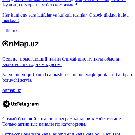
Кузница юмора на узбекском языке!
Har kuni eng sara latifalar va kulguli rasmlar. O'zbek tilidagi kulgu
markazi!
latifa.uz
Сервис, помогающий найти ближайшие пункты обмена
валюты с выгодным курсом.
Valyutani yuqori kursda almashtirish uchun yaqin punktlarni aniqlab
beruvchi servis.
onmap.uz
Самый большой каталог телеграм каналов в Узбекистане.
Только активные каналы по категориям.
O'zbekcha telegram kanallarining eng katta katalogi. Faqt faol