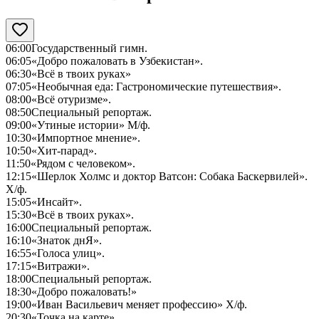
06:00
Государственный гимн.
06:05
«Добро пожаловать в Узбекистан».
06:30
«Всё в твоих руках»
07:05
«Необычная еда: Гастрономические путешествия».
08:00
«Всё отуризме».
08:50
Специальный репортаж.
09:00
«Утиные истории» М/ф.
10:30
«Импортное мнение».
10:50
«Хит-парад».
11:50
«Рядом с человеком».
12:15
«Шерлок Холмс и доктор Ватсон: Собака Баскервилей».
Х/ф.
15:05
«Инсайт».
15:30
«Всё в твоих руках».
16:00
Специальный репортаж.
16:10
«Знаток днЯ».
16:55
«Голоса улиц».
17:15
«Витражи».
18:00
Специальный репортаж.
18:30
«Добро пожаловать!»
19:00
«Иван Васильевич меняет профессию» Х/ф.
20:30
«Точка на карте».