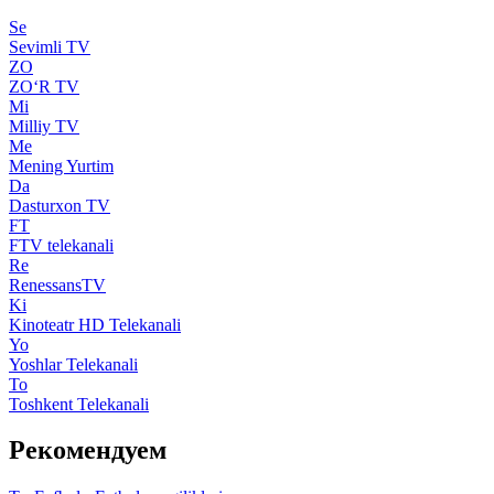
Se
Sevimli TV
ZO
ZO‘R TV
Mi
Milliy TV
Me
Mening Yurtim
Da
Dasturxon TV
FT
FTV telekanali
Re
RenessansTV
Ki
Kinoteatr HD Telekanali
Yo
Yoshlar Telekanali
To
Toshkent Telekanali
Рекомендуем