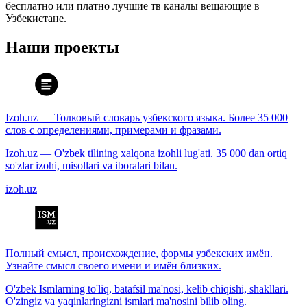
бесплатно или платно лучшие тв каналы вещающие в
Узбекистане.
Наши проекты
Izoh.uz — Толковый словарь узбекского языка. Более 35 000
слов с определениями, примерами и фразами.
Izoh.uz — O'zbek tilining xalqona izohli lug'ati. 35 000 dan ortiq
so'zlar izohi, misollari va iboralari bilan.
izoh.uz
Полный смысл, происхождение, формы узбекских имён.
Узнайте смысл своего имени и имён близких.
O'zbek Ismlarning to'liq, batafsil ma'nosi, kelib chiqishi, shakllari.
O'zingiz va yaqinlaringizni ismlari ma'nosini bilib oling.