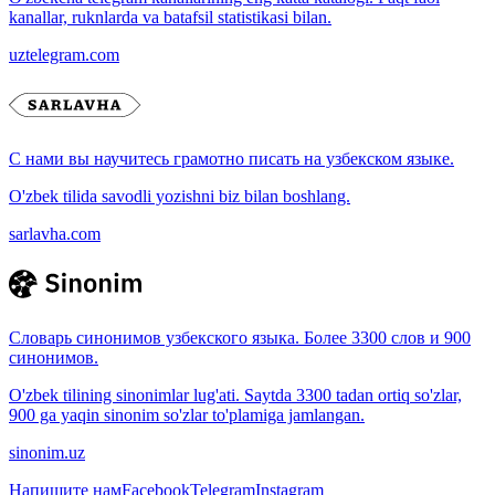
kanallar, ruknlarda va batafsil statistikasi bilan.
uztelegram.com
С нами вы научитесь грамотно писать на узбекском языке.
O'zbek tilida savodli yozishni biz bilan boshlang.
sarlavha.com
Словарь синонимов узбекского языка. Более 3300 слов и 900
синонимов.
O'zbek tilining sinonimlar lug'ati. Saytda 3300 tadan ortiq so'zlar,
900 ga yaqin sinonim so'zlar to'plamiga jamlangan.
sinonim.uz
Напишите нам
Facebook
Telegram
Instagram