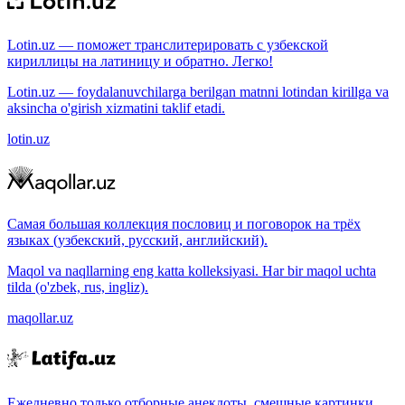
Lotin.uz — поможет транслитерировать с узбекской
кириллицы на латиницу и обратно. Легко!
Lotin.uz — foydalanuvchilarga berilgan matnni lotindan kirillga va
aksincha o'girish xizmatini taklif etadi.
lotin.uz
Самая большая коллекция пословиц и поговорок на трёх
языках (узбекский, русский, английский).
Maqol va naqllarning eng katta kolleksiyasi. Har bir maqol uchta
tilda (o'zbek, rus, ingliz).
maqollar.uz
Ежедневно только отборные анекдоты, смешные картинки.