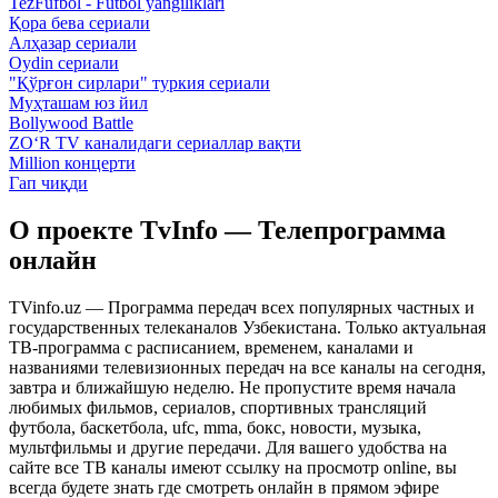
TezFufbol - Futbol yangiliklari
Қора бева сериали
Алҳазар сериали
Oydin сериали
"Қўрғон сирлари" туркия сериали
Муҳташам юз йил
Bollywood Battle
ZO‘R TV каналидаги сериаллар вақти
Million концерти
Гап чиқди
О проекте TvInfo — Телепрограмма
онлайн
TVinfo.uz — Программа передач всех популярных частных и
государственных телеканалов Узбекистана. Только актуальная
ТВ-программа с расписанием, временем, каналами и
названиями телевизионных передач на все каналы на сегодня,
завтра и ближайшую неделю. Не пропустите время начала
любимых фильмов, сериалов, спортивных трансляций
футбола, баскетбола, ufc, mma, бокс, новости, музыка,
мультфильмы и другие передачи. Для вашего удобства на
сайте все ТВ каналы имеют ссылку на просмотр online, вы
всегда будете знать где смотреть онлайн в прямом эфире