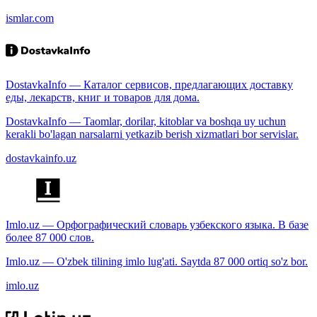
ismlar.com
DostavkaInfo — Каталог сервисов, предлагающих доставку
еды, лекарств, книг и товаров для дома.
DostavkaInfo — Taomlar, dorilar, kitoblar va boshqa uy uchun
kerakli bo'lagan narsalarni yetkazib berish xizmatlari bor servislar.
dostavkainfo.uz
Imlo.uz — Орфографический словарь узбекского языка. В базе
более 87 000 слов.
Imlo.uz — O'zbek tilining imlo lug'ati. Saytda 87 000 ortiq so'z bor.
imlo.uz