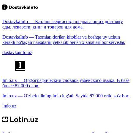
DostavkaInfo — Каталог сервисов, предлагающих доставку
еды, лекарств, книг и товаров для дома.
DostavkaInfo — Taomlar, dorilar, kitoblar va boshqa uy uchun
kerakli bo'lagan narsalarni yetkazib berish xizmatlari bor servislar.
dostavkainfo.uz
Imlo.uz — Орфографический словарь узбекского языка. В базе
более 87 000 слов.
Imlo.uz — O'zbek tilining imlo lug'ati. Saytda 87 000 ortiq so'z bor.
imlo.uz