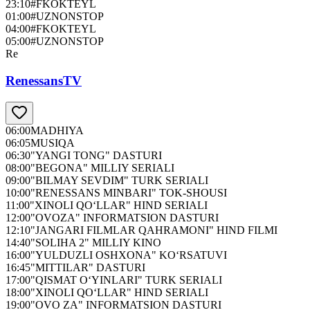
23:10
#FKOKTEYL
01:00
#UZNONSTOP
04:00
#FKOKTEYL
05:00
#UZNONSTOP
Re
RenessansTV
06:00
MADHIYA
06:05
MUSIQA
06:30
"YANGI TONG" DASTURI
08:00
"BEGONA" MILLIY SERIALI
09:00
"BILMAY SEVDIM" TURK SERIALI
10:00
"RENESSANS MINBARI" TOK-SHOUSI
11:00
"XINOLI QO‘LLAR" HIND SERIALI
12:00
"OVOZA" INFORMATSION DASTURI
12:10
"JANGARI FILMLAR QAHRAMONI" HIND FILMI
14:40
"SOLIHA 2" MILLIY KINO
16:00
"YULDUZLI OSHXONA" KO‘RSATUVI
16:45
"MITTILAR" DASTURI
17:00
"QISMAT O‘YINLARI" TURK SERIALI
18:00
"XINOLI QO‘LLAR" HIND SERIALI
19:00
"OVO ZA" INFORMATSION DASTURI