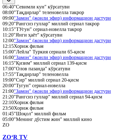
06:40
"Севимли кун" кўрсатуви
08:00
"Тақдирлар" теленовелла такрор
09:00
"Замон" (жонли эфир) информацион дастури
09:20
"Рангсиз гуллар" миллий сериал такрор
10:15
"ТУгун" сериал-новелла такрор
11:20
"Янги ҳаёт" кўрсатуви
12:00
"Замон" (жонли эфир) информацион дастури
12:15
Хориж фильм
15:00
"Лейла" Туркия сериали 65-қисм
16:00
"Замон" (жонли эфир) информацион дастури
16:15
"Қизим" миллий сериал 139-қисм
17:00
"Олов пазанда" кўрсатуви
17:55
"Тақдирлар" теленовелла
19:00
"Сир" миллий сериал 20-қисм
20:00
"Тугун" сериал-новелла
21:00
"Замон" (жонли эфир) информацион дастури
21:20
"Рангсиз гуллар" миллий сериал 94-қисм
22:10
Хориж фильм
23:50
Хориж фильм
01:45
"Шоқол" миллий фильм
05:00
"Менинг дўстим жин" миллий кино
ZO
ZO‘R TV