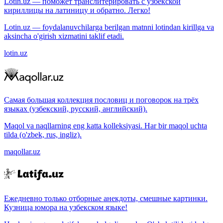
Lotin.uz — поможет транслитерировать с узбекской
кириллицы на латиницу и обратно. Легко!
Lotin.uz — foydalanuvchilarga berilgan matnni lotindan kirillga va
aksincha o'girish xizmatini taklif etadi.
lotin.uz
Самая большая коллекция пословиц и поговорок на трёх
языках (узбекский, русский, английский).
Maqol va naqllarning eng katta kolleksiyasi. Har bir maqol uchta
tilda (o'zbek, rus, ingliz).
maqollar.uz
Ежедневно только отборные анекдоты, смешные картинки.
Кузница юмора на узбекском языке!