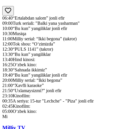
06:40
“Ertalabdan salom” jonli efir
09:00
Turk seriali: "Balki yana yasharman"
10:00
“Bu kun” yangiliklar jonli efir
10:30
Musiqa
11:00
Milliy serial: “Ikki begona” (takror)
12:00
Tok shou: “O‘zimizda”
12:30
“PULS 1141” (takror)
13:30
“Bu kun” yangiliklar
13:40
Hind kinosi:
16:25
O‘zbek kino:
18:30
“Sahnada ikkimiz”
19:40
“Bu kun” yangiliklar jonli efir
20:00
Milliy serial: “Ikki begona”
21:00
“Xavfli karaoke”
21:50
“Uxlamaysizmi?” jonli efir
23:10
Kinofilm:
00:35
A seriya: 15-tur "Lechche" - "Piza" jonli efir
02:45
Kinofilm:
05:00
O‘zbek kino:
Mi
Milliy TV