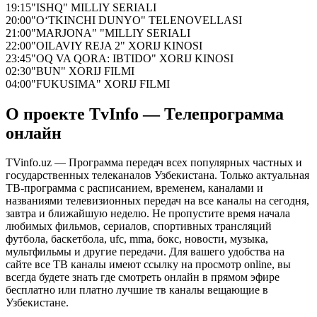
19:15
"ISHQ" MILLIY SERIALI
20:00
"O‘TKINCHI DUNYO" TELENOVELLASI
21:00
"MARJONA" "MILLIY SERIALI
22:00
"OILAVIY REJA 2" XORIJ KINOSI
23:45
"OQ VA QORA: IBTIDO" XORIJ KINOSI
02:30
"BUN" XORIJ FILMI
04:00
"FUKUSIMA" XORIJ FILMI
О проекте TvInfo — Телепрограмма
онлайн
TVinfo.uz — Программа передач всех популярных частных и
государственных телеканалов Узбекистана. Только актуальная
ТВ-программа с расписанием, временем, каналами и
названиями телевизионных передач на все каналы на сегодня,
завтра и ближайшую неделю. Не пропустите время начала
любимых фильмов, сериалов, спортивных трансляций
футбола, баскетбола, ufc, mma, бокс, новости, музыка,
мультфильмы и другие передачи. Для вашего удобства на
сайте все ТВ каналы имеют ссылку на просмотр online, вы
всегда будете знать где смотреть онлайн в прямом эфире
бесплатно или платно лучшие тв каналы вещающие в
Узбекистане.