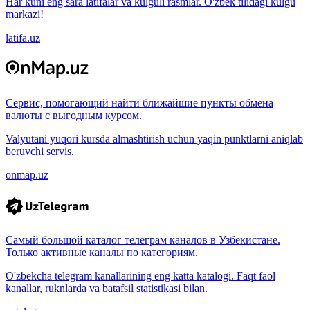
Har kuni eng sara latifalar va kulguli rasmlar. O'zbek tilidagi kulgu
markazi!
latifa.uz
Сервис, помогающий найти ближайшие пункты обмена
валюты с выгодным курсом.
Valyutani yuqori kursda almashtirish uchun yaqin punktlarni aniqlab
beruvchi servis.
onmap.uz
Самый большой каталог телеграм каналов в Узбекистане.
Только активные каналы по категориям.
O'zbekcha telegram kanallarining eng katta katalogi. Faqt faol
kanallar, ruknlarda va batafsil statistikasi bilan.