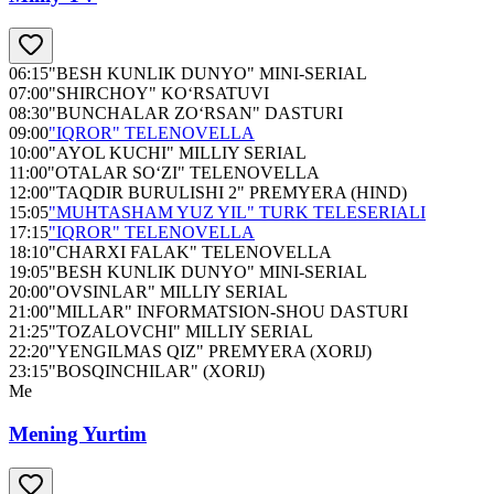
06:15
"BESH KUNLIK DUNYO" MINI-SERIAL
07:00
"SHIRCHOY" KO‘RSATUVI
08:30
"BUNCHALAR ZO‘RSAN" DASTURI
09:00
"IQROR" TELENOVELLA
10:00
"AYOL KUCHI" MILLIY SERIAL
11:00
"OTALAR SO‘ZI" TELENOVELLA
12:00
"TAQDIR BURULISHI 2" PREMYERA (HIND)
15:05
"MUHTASHAM YUZ YIL" TURK TELESERIALI
17:15
"IQROR" TELENOVELLA
18:10
"CHARXI FALAK" TELENOVELLA
19:05
"BESH KUNLIK DUNYO" MINI-SERIAL
20:00
"OVSINLAR" MILLIY SERIAL
21:00
"MILLAR" INFORMATSION-SHOU DASTURI
21:25
"TOZALOVCHI" MILLIY SERIAL
22:20
"YENGILMAS QIZ" PREMYERA (XORIJ)
23:15
"BOSQINCHILAR" (XORIJ)
Me
Mening Yurtim