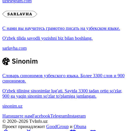
uztelegram.com
С нами вы научитесь грамотно писать на узбекском языке.
O'zbek tilida savodli yozishni biz bilan boshlang.
sarlavha.com
Словарь синонимов узбекского языка. Более 3300 слов и 900
синонимов.
O'zbek tilining sinonimlar lug'ati. Saytda 3300 tadan ortiq so'zlar,
900 ga yaqin sinonim so'zlar to'plamiga jamlangan.
sinonim.uz
Напишите нам
Facebook
Telegram
Instagram
© 2020–
2026
TvInfo.uz
Проект принадлежит
GoodGroup
и
Obuna