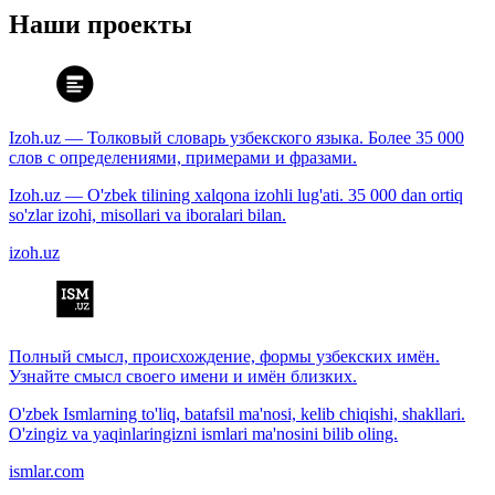
Наши проекты
Izoh.uz — Толковый словарь узбекского языка. Более 35 000
слов с определениями, примерами и фразами.
Izoh.uz — O'zbek tilining xalqona izohli lug'ati. 35 000 dan ortiq
so'zlar izohi, misollari va iboralari bilan.
izoh.uz
Полный смысл, происхождение, формы узбекских имён.
Узнайте смысл своего имени и имён близких.
O'zbek Ismlarning to'liq, batafsil ma'nosi, kelib chiqishi, shakllari.
O'zingiz va yaqinlaringizni ismlari ma'nosini bilib oling.
ismlar.com