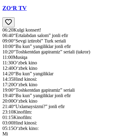
ZO‘R TV
06:20
Kulgi konsert!
06:40
“Ertalabdan salom” jonli efir
09:00
“Sevgi iztirobi” Turk seriali
10:00
“Bu kun” yangiliklar jonli efir
10:20
“Toshkentdan gapiramiz” seriali (takror)
11:00
Musiqa
11:30
O‘zbek kino
12:40
O‘zbek kino
14:20
“Bu kun” yangiliklar
14:35
Hind kinosi:
17:20
O‘zbek kino
19:00
“Toshkentdan gapiramiz” seriali
19:40
“Bu kun” yangiliklar jonli efir
20:00
O‘zbek kino
21:40
“Uxlamaysizmi?” jonli efir
23:10
Kinofilm:
01:15
Kinofilm:
03:00
Hind kinosi:
05:15
O‘zbek kino:
Mi