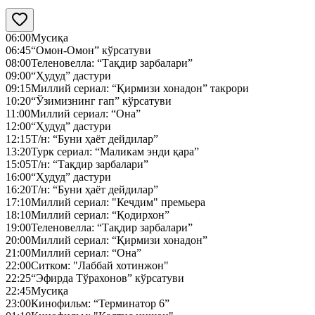
06:00
Мусиқа
06:45
“Омон-Омон” кўрсатуви
08:00
Теленовелла: “Тақдир зарбалари”
09:00
“Ҳудуд” дастури
09:15
Миллий сериал: “Қирмизи хонадон” такрори
10:20
“Ўзимизнинг гап” кўрсатуви
11:00
Миллий сериал: “Она”
12:00
“Ҳудуд” дастури
12:15
Т/н: “Буни ҳаёт дейдилар”
13:20
Турк сериал: “Маликам энди қара”
15:05
Т/н: “Тақдир зарбалари”
16:00
“Ҳудуд” дастури
16:20
Т/н: “Буни ҳаёт дейдилар”
17:10
Миллий сериал: "Кечдим" премьера
18:10
Миллий сериал: “Қодирхон”
19:00
Теленовелла: “Тақдир зарбалари”
20:00
Миллий сериал: “Қирмизи хонадон”
21:00
Миллий сериал: “Она”
22:00
Ситком: "Лаббай хотинжон"
22:25
“Эфирда Тўрахонов” кўрсатуви
22:45
Мусиқа
23:00
Кинофильм: “Терминатор 6”