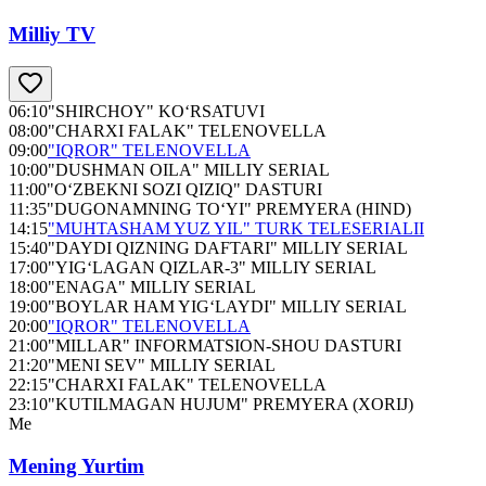
Milliy TV
06:10
"SHIRCHOY" KO‘RSATUVI
08:00
"CHARXI FALAK" TELENOVELLA
09:00
"IQROR" TELENOVELLA
10:00
"DUSHMAN OILA" MILLIY SERIAL
11:00
"O‘ZBEKNI SOZI QIZIQ" DASTURI
11:35
"DUGONAMNING TO‘YI" PREMYERA (HIND)
14:15
"MUHTASHAM YUZ YIL" TURK TELESERIALII
15:40
"DAYDI QIZNING DAFTARI" MILLIY SERIAL
17:00
"YIG‘LAGAN QIZLAR-3" MILLIY SERIAL
18:00
"ENAGA" MILLIY SERIAL
19:00
"BOYLAR HAM YIG‘LAYDI" MILLIY SERIAL
20:00
"IQROR" TELENOVELLA
21:00
"MILLAR" INFORMATSION-SHOU DASTURI
21:20
"MENI SEV" MILLIY SERIAL
22:15
"CHARXI FALAK" TELENOVELLA
23:10
"KUTILMAGAN HUJUM" PREMYERA (XORIJ)
Me
Mening Yurtim