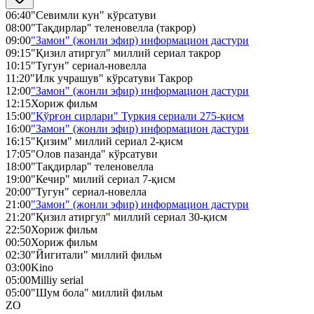
06:40
"Севимли кун" кўрсатуви
08:00
"Тақдирлар" теленовелла (такрор)
09:00
"Замон" (жонли эфир) информацион дастури
09:15
"Қизил атиргул" миллий сериал такрор
10:15
"Тугун" сериал-новелла
11:20
"Илк учрашув" кўрсатуви Такрор
12:00
"Замон" (жонли эфир) информацион дастури
12:15
Хориж фильм
15:00
"Қўрғон сирлари" Туркия сериали 275-қисм
16:00
"Замон" (жонли эфир) информацион дастури
16:15
"Қизим" миллий сериал 2-қисм
17:05
"Олов пазанда" кўрсатуви
18:00
"Тақдирлар" теленовелла
19:00
"Кечир" милий сериал 7-қисм
20:00
"Тугун" сериал-новелла
21:00
"Замон" (жонли эфир) информацион дастури
21:20
"Қизил атиргул" миллий сериал 30-қисм
22:50
Хориж фильм
00:50
Хориж фильм
02:30
"Йигитали" миллий фильм
03:00
Kino
05:00
Milliy serial
05:00
"Шум бола" миллий фильм
ZO