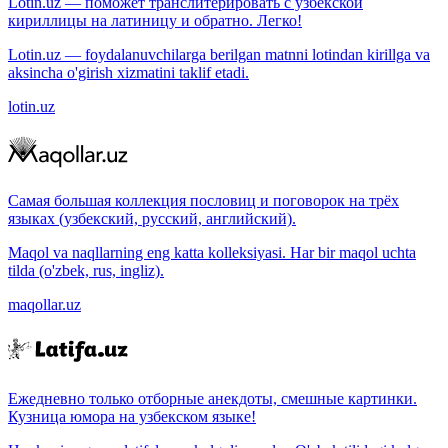
Lotin.uz — поможет транслитерировать с узбекской
кириллицы на латиницу и обратно. Легко!
Lotin.uz — foydalanuvchilarga berilgan matnni lotindan kirillga va
aksincha o'girish xizmatini taklif etadi.
lotin.uz
Самая большая коллекция пословиц и поговорок на трёх
языках (узбекский, русский, английский).
Maqol va naqllarning eng katta kolleksiyasi. Har bir maqol uchta
tilda (o'zbek, rus, ingliz).
maqollar.uz
Ежедневно только отборные анекдоты, смешные картинки.
Кузница юмора на узбекском языке!