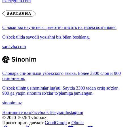
uztelegram.com
С нами вы научитесь грамотно писать на узбекском языке.
O'zbek tilida savodli yozishni biz bilan boshlang.
sarlavha.com
Словарь синонимов узбекского языка. Более 3300 слов и 900
синонимов.
O'zbek tilining sinonimlar lug'ati. Saytda 3300 tadan ortiq so'zlar,
900 ga yaqin sinonim so'zlar to'plamiga jamlangan.
sinonim.uz
Напишите нам
Facebook
Telegram
Instagram
© 2020–
2026
TvInfo.uz
Проект принадлежит
GoodGroup
и
Obuna