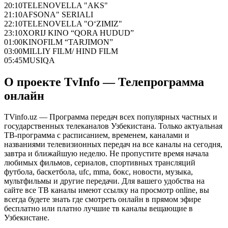
20:10
TELENOVELLA "AKS"
21:10
AFSONA" SERIALI
22:10
TELENOVELLA "O‘ZIMIZ"
23:10
XORIJ KINO “QORA HUDUD”
01:00
KINOFILM “TARJIMON”
03:00
MILLIY FILM/ HIND FILM
05:45
MUSIQA
О проекте TvInfo — Телепрограмма
онлайн
TVinfo.uz — Программа передач всех популярных частных и
государственных телеканалов Узбекистана. Только актуальная
ТВ-программа с расписанием, временем, каналами и
названиями телевизионных передач на все каналы на сегодня,
завтра и ближайшую неделю. Не пропустите время начала
любимых фильмов, сериалов, спортивных трансляций
футбола, баскетбола, ufc, mma, бокс, новости, музыка,
мультфильмы и другие передачи. Для вашего удобства на
сайте все ТВ каналы имеют ссылку на просмотр online, вы
всегда будете знать где смотреть онлайн в прямом эфире
бесплатно или платно лучшие тв каналы вещающие в
Узбекистане.