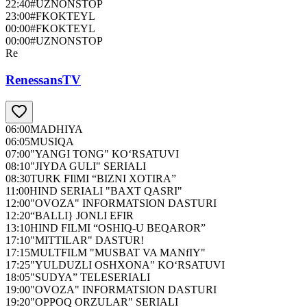
22:40
#UZNONSTOP
23:00
#FKOKTEYL
00:00
#FKOKTEYL
00:00
#UZNONSTOP
Re
RenessansTV
06:00
MADHIYA
06:05
MUSIQA
07:00
"YANGI TONG" KO‘RSATUVI
08:10
"JIYDA GULI" SERIALI
08:30
TURK FIlMI “BIZNI XOTIRA”
11:00
HIND SERIALI "BAXT QASRI"
12:00
"OVOZA" INFORMATSION DASTURI
12:20
“BALLI} JONLI EFIR
13:10
HIND FILMI “OSHIQ-U BEQAROR”
17:10
"MITTILAR" DASTUR!
17:15
MULTFILM "MUSBAT VA MANfIY"
17:25
"YULDUZLI OSHXONA" KO‘RSATUVI
18:05
"SUDYA” TELESERIALI
19:00
"OVOZA" INFORMATSION DASTURI
19:20
"OPPOQ ORZULAR" SERIALI