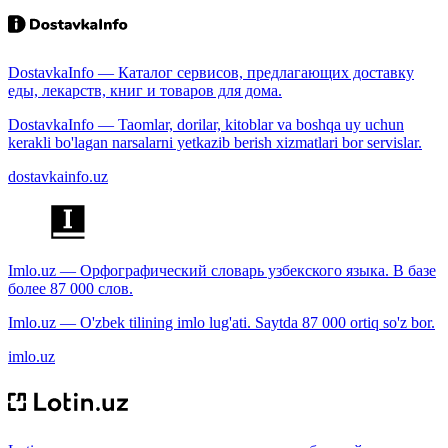
DostavkaInfo — Каталог сервисов, предлагающих доставку
еды, лекарств, книг и товаров для дома.
DostavkaInfo — Taomlar, dorilar, kitoblar va boshqa uy uchun
kerakli bo'lagan narsalarni yetkazib berish xizmatlari bor servislar.
dostavkainfo.uz
Imlo.uz — Орфографический словарь узбекского языка. В базе
более 87 000 слов.
Imlo.uz — O'zbek tilining imlo lug'ati. Saytda 87 000 ortiq so'z bor.
imlo.uz