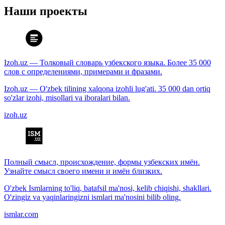
Наши проекты
Izoh.uz — Толковый словарь узбекского языка. Более 35 000
слов с определениями, примерами и фразами.
Izoh.uz — O'zbek tilining xalqona izohli lug'ati. 35 000 dan ortiq
so'zlar izohi, misollari va iboralari bilan.
izoh.uz
Полный смысл, происхождение, формы узбекских имён.
Узнайте смысл своего имени и имён близких.
O'zbek Ismlarning to'liq, batafsil ma'nosi, kelib chiqishi, shakllari.
O'zingiz va yaqinlaringizni ismlari ma'nosini bilib oling.
ismlar.com