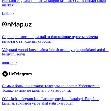
Har kuni eng sara latifalar va kulguli rasmlar. O'zbek tilidagi kulgu
markazi!
latifa.uz
Сервис, помогающий найти ближайшие пункты обмена
валюты с выгодным курсом.
Valyutani yuqori kursda almashtirish uchun yaqin punktlarni aniqlab
beruvchi servis.
onmap.uz
Самый большой каталог телеграм каналов в Узбекистане.
Только активные каналы по категориям.
O'zbekcha telegram kanallarining eng katta katalogi. Faqt faol
kanallar, ruknlarda va batafsil statistikasi bilan.