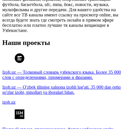
футбола, баскетбола, ufc, mma, бокс, новости, музыка,
мультфильмы и другие передачи. Для вашего удобства на
сайте все ТВ каналы имеют ссылку на просмотр online, вы
всегда будете знать где смотреть онлайн в прямом эфире
бесплатно или платно лучшие тв каналы вещающие в
Узбекистане.
Наши проекты
Izoh.uz — Толковый словарь узбекского языка. Более 35 000
слов с определениями, примерами и фразами.
Izoh.uz — O'zbek tilining xalqona izohli lug'ati. 35 000 dan ortiq
so'zlar izohi, misollari va iboralari bilan.
izoh.uz