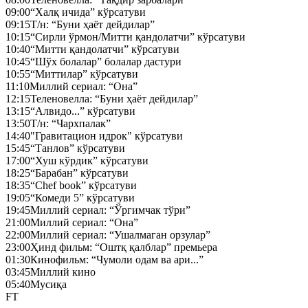
09:00
“Халқ ичида” кўрсатуви
09:15
Т/н: “Буни ҳаёт дейдилар”
10:15
“Сирли ўрмон/Митти қандолатчи” кўрсатуви
10:40
“Митти қандолатчи” кўрсатуви
10:45
“Шўх болалар” болалар дастури
10:55
“Миттилар” кўрсатуви
11:10
Миллий сериал: “Она”
12:15
Теленовелла: “Буни ҳаёт дейдилар”
13:15
“Алвидо...” кўрсатуви
13:50
Т/н: “Чархпалак”
14:40
"Гравитацион идрок" кўрсатуви
15:45
“Танлов” кўрсатуви
17:00
“Хуш кўрдик” кўрсатуви
18:25
“Барабан” кўрсатуви
18:35
“Chef book” кўрсатуви
19:05
“Комеди 5” кўрсатуви
19:45
Миллий сериал: “Ўргимчак тўри”
21:00
Миллий сериал: “Она”
22:00
Миллий сериал: “Ушалмаган орзулар”
23:00
Ҳинд фильм: “Оштқ қалблар” премьера
01:30
Кинофильм: “Чумоли одам ва ари...”
03:45
Миллий кино
05:40
Мусиқа
FT