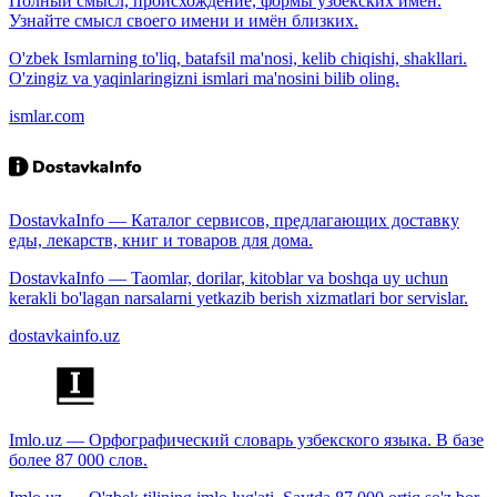
Полный смысл, происхождение, формы узбекских имён.
Узнайте смысл своего имени и имён близких.
O'zbek Ismlarning to'liq, batafsil ma'nosi, kelib chiqishi, shakllari.
O'zingiz va yaqinlaringizni ismlari ma'nosini bilib oling.
ismlar.com
DostavkaInfo — Каталог сервисов, предлагающих доставку
еды, лекарств, книг и товаров для дома.
DostavkaInfo — Taomlar, dorilar, kitoblar va boshqa uy uchun
kerakli bo'lagan narsalarni yetkazib berish xizmatlari bor servislar.
dostavkainfo.uz
Imlo.uz — Орфографический словарь узбекского языка. В базе
более 87 000 слов.