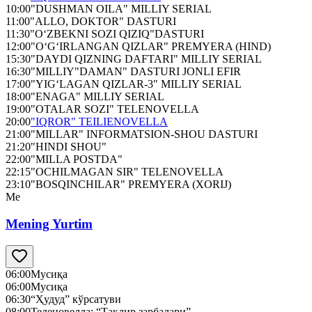
10:00
"DUSHMAN OILA" MILLIY SERIAL
11:00
"ALLO, DOKTOR" DASTURI
11:30
"O‘ZBEKNI SOZI QIZIQ"DASTURI
12:00
"O‘G‘IRLANGAN QIZLAR" PREMYERA (HIND)
15:30
"DAYDI QIZNING DAFTARI" MILLIY SERIAL
16:30
"MILLIY"DAMAN" DASTURI JONLI EFIR
17:00
"YIG‘LAGAN QIZLAR-3" MILLIY SERIAL
18:00
"ENAGA" MILLIY SERIAL
19:00
"OTALAR SOZI" TELENOVELLA
20:00
"IQROR" TEILIENOVELLA
21:00
"MILLAR" INFORMATSION-SHOU DASTURI
21:20
"HINDI SHOU"
22:00
"MILLA POSTDA"
22:15
"OCHILMAGAN SIR" TELENOVELLA
23:10
"BOSQINCHILAR" PREMYERA (XORIJ)
Me
Mening Yurtim
06:00
Мусиқа
06:00
Мусиқа
06:30
“Ҳудуд” кўрсатуви
08:00
Теленовелла: “Тақдир зарбалари”