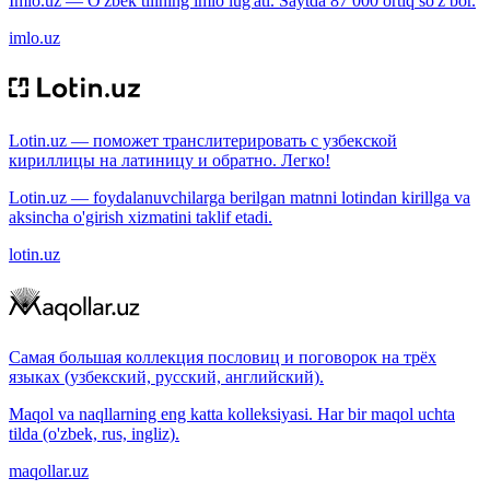
Imlo.uz — O'zbek tilining imlo lug'ati. Saytda 87 000 ortiq so'z bor.
imlo.uz
Lotin.uz — поможет транслитерировать с узбекской
кириллицы на латиницу и обратно. Легко!
Lotin.uz — foydalanuvchilarga berilgan matnni lotindan kirillga va
aksincha o'girish xizmatini taklif etadi.
lotin.uz
Самая большая коллекция пословиц и поговорок на трёх
языках (узбекский, русский, английский).
Maqol va naqllarning eng katta kolleksiyasi. Har bir maqol uchta
tilda (o'zbek, rus, ingliz).
maqollar.uz