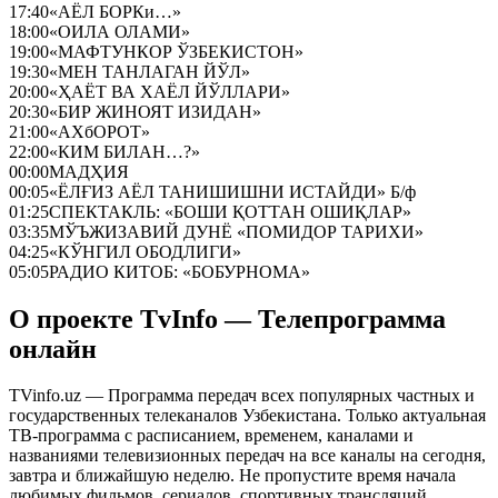
17:40
«АЁЛ БОРКи…»
18:00
«ОИЛА ОЛАМИ»
19:00
«МАФТУНКОР ЎЗБЕКИСТОН»
19:30
«МЕН ТАНЛАГАН ЙЎЛ»
20:00
«ҲАЁТ ВА ХАЁЛ ЙЎЛЛАРИ»
20:30
«БИР ЖИНОЯТ ИЗИДАН»
21:00
«АХбОРОТ»
22:00
«КИМ БИЛАН…?»
00:00
МАДҲИЯ
00:05
«ЁЛҒИЗ АЁЛ ТАНИШИШНИ ИСТАЙДИ» Б/ф
01:25
СПЕКТАКЛЬ: «БОШИ ҚОТТАН ОШИҚЛАР»
03:35
МЎЪЖИЗАВИЙ ДУНЁ «ПОМИДОР ТАРИХИ»
04:25
«КЎНГИЛ ОБОДЛИГИ»
05:05
РАДИО КИТОБ: «БОБУРНОМА»
О проекте TvInfo — Телепрограмма
онлайн
TVinfo.uz — Программа передач всех популярных частных и
государственных телеканалов Узбекистана. Только актуальная
ТВ-программа с расписанием, временем, каналами и
названиями телевизионных передач на все каналы на сегодня,
завтра и ближайшую неделю. Не пропустите время начала
любимых фильмов, сериалов, спортивных трансляций