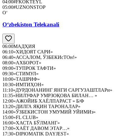
04:00
#FKOKTEYL
05:00
#UZNONSTOP
O‘
O‘zbekiston Telekanali
06:00
МАДҲИЯ
06:10
«ХИДОЯТ САРИ»
06:40
«АССАЛОМ, ЎЗБЕКИсТОн!»
08:00
«АХБОРОТ»
09:00
«ТУПРОК ТАФТИ»
09:30
«СТИМУЛ»
10:00
«ТАШРИФ»
10:30
«ИМТИҲОН»
11:10
«ДУРДОНАНИНГ ЯНГИ САРГУЗАШТЛАРи»
11:35
«НИЛУФАР УМРЗОҚОВА БИЛАН… »
12:00
«АЖОЙИБ ХАЁЛПАРАСТ » Б/Ф
13:20
«ДИЛГА ЯҚИН ТАРОНАЛАР»
14:00
«ЎЗБЕКИСТОН УМУМИЙ УЙИМИз»
15:00
«FL CLUB»
16:00
«ХАСТА БЎЛМАНГ»
17:00
«ХАЁТ ДАВОМ ЭТАР…»
17:30
«DIPlOMATIK DAYJEST»