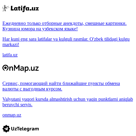
Ежедневно только отборные анекдоты, смешные картинки.
Кузница юмора на узбекском языке!
Har kuni eng sara latifalar va kulguli rasmlar. O'zbek tilidagi kulgu
markazi!
latifa.uz
Сервис, помогающий найти ближайшие пункты обмена
валюты с выгодным курсом.
Valyutani yuqori kursda almashtirish uchun yaqin punktlarni aniqlab
beruvchi servis.
onmap.uz