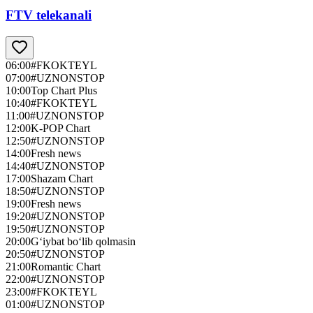
FTV telekanali
06:00
#FKOKTEYL
07:00
#UZNONSTOP
10:00
Top Chart Plus
10:40
#FKOKTEYL
11:00
#UZNONSTOP
12:00
K-POP Chart
12:50
#UZNONSTOP
14:00
Fresh news
14:40
#UZNONSTOP
17:00
Shazam Chart
18:50
#UZNONSTOP
19:00
Fresh news
19:20
#UZNONSTOP
19:50
#UZNONSTOP
20:00
G‘iybat bo‘lib qolmasin
20:50
#UZNONSTOP
21:00
Romantic Chart
22:00
#UZNONSTOP
23:00
#FKOKTEYL
01:00
#UZNONSTOP