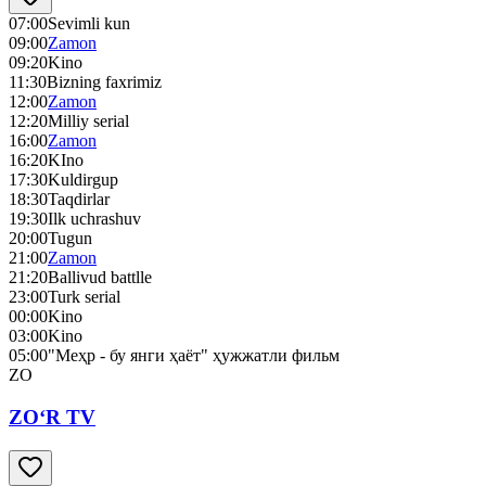
07:00
Sevimli kun
09:00
Zamon
09:20
Kino
11:30
Bizning faxrimiz
12:00
Zamon
12:20
Milliy serial
16:00
Zamon
16:20
KIno
17:30
Kuldirgup
18:30
Taqdirlar
19:30
Ilk uchrashuv
20:00
Tugun
21:00
Zamon
21:20
Ballivud battlle
23:00
Turk serial
00:00
Kino
03:00
Kino
05:00
"Меҳр - бу янги ҳаёт" ҳужжатли фильм
ZO
ZO‘R TV