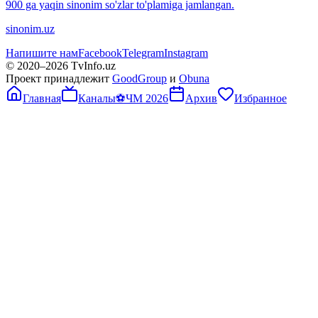
900 ga yaqin sinonim so'zlar to'plamiga jamlangan.
sinonim.uz
Напишите нам
Facebook
Telegram
Instagram
© 2020–
2026
TvInfo.uz
Проект принадлежит
GoodGroup
и
Obuna
Главная
Каналы
⚽
ЧМ 2026
Архив
Избранное