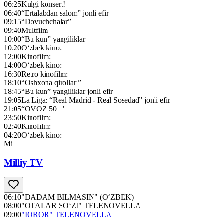
06:25
Kulgi konsert!
06:40
“Ertalabdan salom” jonli efir
09:15
“Dovuchchalar”
09:40
Multfilm
10:00
“Bu kun” yangiliklar
10:20
O‘zbek kino:
12:00
Kinofilm:
14:00
O‘zbek kino:
16:30
Retro kinofilm:
18:10
“Oshxona qirollari”
18:45
“Bu kun” yangiliklar jonli efir
19:05
La Liga: “Real Madrid - Real Sosedad” jonli efir
21:05
“OVOZ 50+”
23:50
Kinofilm:
02:40
Kinofilm:
04:20
O‘zbek kino:
Mi
Milliy TV
06:10
"DADAM BILMASIN" (O‘ZBEK)
08:00
"OTALAR SO‘ZI" TELENOVELLA
09:00
"IQROR" TELENOVELLA