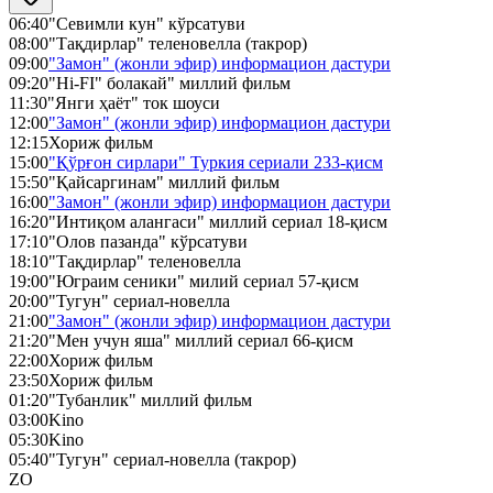
06:40
"Севимли кун" кўрсатуви
08:00
"Тақдирлар" теленовелла (такрор)
09:00
"Замон" (жонли эфир) информацион дастури
09:20
"Hi-FI" болакай" миллий фильм
11:30
"Янги ҳаёт" ток шоуси
12:00
"Замон" (жонли эфир) информацион дастури
12:15
Хориж фильм
15:00
"Қўрғон сирлари" Туркия сериали 233-қисм
15:50
"Қайсаргинам" миллий фильм
16:00
"Замон" (жонли эфир) информацион дастури
16:20
"Интиқом алангаси" миллий сериал 18-қисм
17:10
"Олов пазанда" кўрсатуви
18:10
"Тақдирлар" теленовелла
19:00
"Юграим сеники" милий сериал 57-қисм
20:00
"Тугун" сериал-новелла
21:00
"Замон" (жонли эфир) информацион дастури
21:20
"Мен учун яша" миллий сериал 66-қисм
22:00
Хориж фильм
23:50
Хориж фильм
01:20
"Тубанлик" миллий фильм
03:00
Kino
05:30
Kino
05:40
"Тугун" сериал-новелла (такрор)
ZO