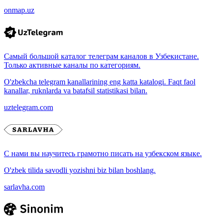
onmap.uz
Самый большой каталог телеграм каналов в Узбекистане.
Только активные каналы по категориям.
O'zbekcha telegram kanallarining eng katta katalogi. Faqt faol
kanallar, ruknlarda va batafsil statistikasi bilan.
uztelegram.com
С нами вы научитесь грамотно писать на узбекском языке.
O'zbek tilida savodli yozishni biz bilan boshlang.
sarlavha.com