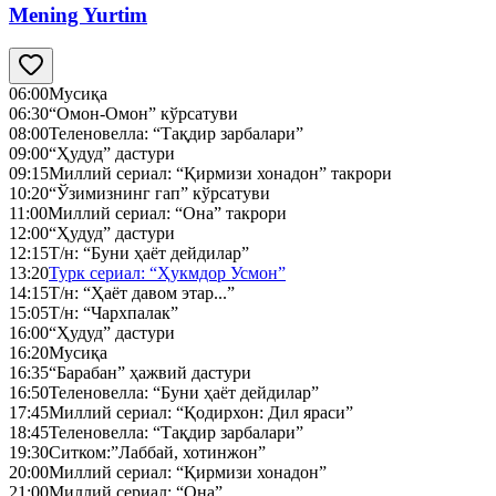
Mening Yurtim
06:00
Мусиқа
06:30
“Омон-Омон” кўрсатуви
08:00
Теленовелла: “Тақдир зарбалари”
09:00
“Ҳудуд” дастури
09:15
Миллий сериал: “Қирмизи хонадон” такрори
10:20
“Ўзимизнинг гап” кўрсатуви
11:00
Миллий сериал: “Она” такрори
12:00
“Ҳудуд” дастури
12:15
Т/н: “Буни ҳаёт дейдилар”
13:20
Турк сериал: “Ҳукмдор Усмон”
14:15
Т/н: “Ҳаёт давом этар...”
15:05
Т/н: “Чархпалак”
16:00
“Ҳудуд” дастури
16:20
Мусиқа
16:35
“Барабан” ҳажвий дастури
16:50
Теленовелла: “Буни ҳаёт дейдилар”
17:45
Миллий сериал: “Қодирхон: Дил яраси”
18:45
Теленовелла: “Тақдир зарбалари”
19:30
Ситком:”Лаббай, хотинжон”
20:00
Миллий сериал: “Қирмизи хонадон”
21:00
Миллий сериал: “Она”