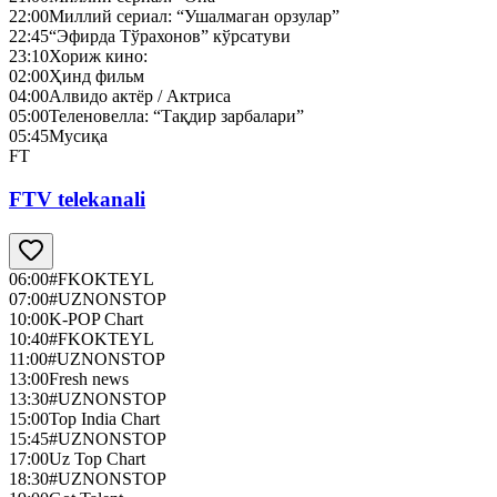
22:00
Миллий сериал: “Ушалмаган орзулар”
22:45
“Эфирда Тўрахонов” кўрсатуви
23:10
Хориж кино:
02:00
Ҳинд фильм
04:00
Алвидо актёр / Актриса
05:00
Теленовелла: “Тақдир зарбалари”
05:45
Мусиқа
FT
FTV telekanali
06:00
#FKOKTEYL
07:00
#UZNONSTOP
10:00
K-POP Chart
10:40
#FKOKTEYL
11:00
#UZNONSTOP
13:00
Fresh news
13:30
#UZNONSTOP
15:00
Top India Chart
15:45
#UZNONSTOP
17:00
Uz Top Chart
18:30
#UZNONSTOP