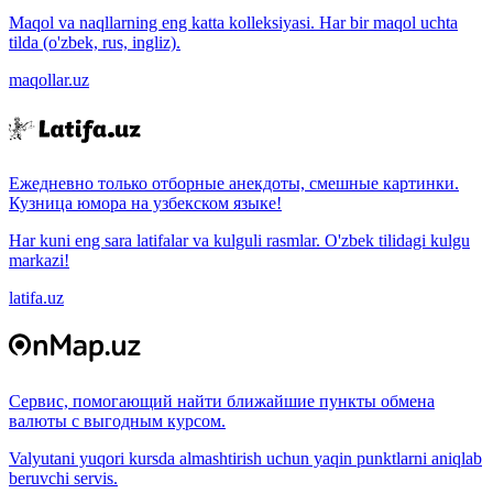
Maqol va naqllarning eng katta kolleksiyasi. Har bir maqol uchta
tilda (o'zbek, rus, ingliz).
maqollar.uz
Ежедневно только отборные анекдоты, смешные картинки.
Кузница юмора на узбекском языке!
Har kuni eng sara latifalar va kulguli rasmlar. O'zbek tilidagi kulgu
markazi!
latifa.uz
Сервис, помогающий найти ближайшие пункты обмена
валюты с выгодным курсом.
Valyutani yuqori kursda almashtirish uchun yaqin punktlarni aniqlab
beruvchi servis.