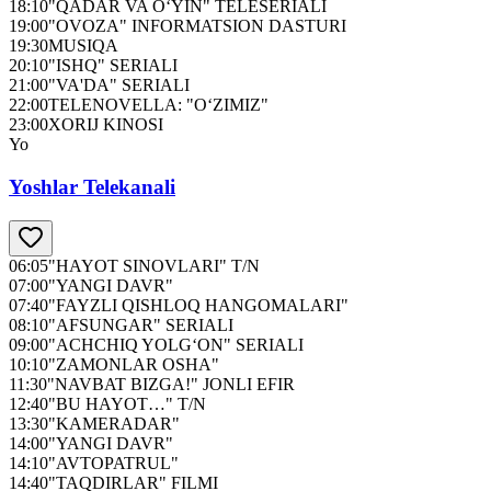
18:10
"QADAR VA O‘YIN" TELESERIALI
19:00
"OVOZA" INFORMATSION DASTURI
19:30
MUSIQA
20:10
"ISHQ" SERIALI
21:00
"VA'DA" SERIALI
22:00
TELENOVELLA: "O‘ZIMIZ"
23:00
XORIJ KINOSI
Yo
Yoshlar Telekanali
06:05
"HAYOT SINOVLARI" T/N
07:00
"YANGI DAVR"
07:40
"FAYZLI QISHLOQ HANGOMALARI"
08:10
"AFSUNGAR" SERIALI
09:00
"ACHCHIQ YOLG‘ON" SERIALI
10:10
"ZAMONLAR OSHA"
11:30
"NAVBAT BIZGA!" JONLI EFIR
12:40
"BU HAYOT…" T/N
13:30
"KAMERADAR"
14:00
"YANGI DAVR"
14:10
"AVTOPATRUL"
14:40
"TAQDIRLAR" FILMI