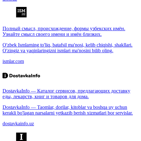
Полный смысл, происхождение, формы узбекских имён.
Узнайте смысл своего имени и имён близких.
O'zbek Ismlarning to'liq, batafsil ma'nosi, kelib chiqishi, shakllari.
O'zingiz va yaqinlaringizni ismlari ma'nosini bilib oling.
ismlar.com
DostavkaInfo — Каталог сервисов, предлагающих доставку
еды, лекарств, книг и товаров для дома.
DostavkaInfo — Taomlar, dorilar, kitoblar va boshqa uy uchun
kerakli bo'lagan narsalarni yetkazib berish xizmatlari bor servislar.
dostavkainfo.uz