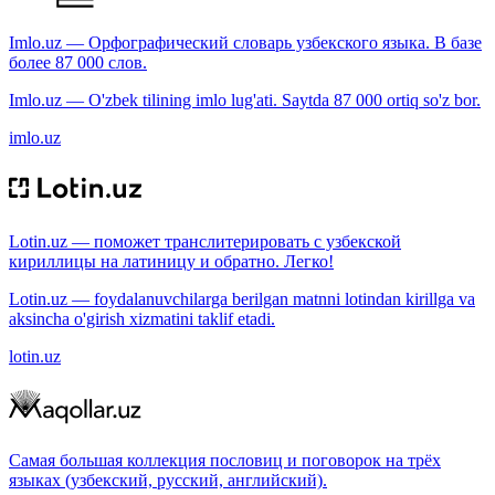
Imlo.uz — Орфографический словарь узбекского языка. В базе
более 87 000 слов.
Imlo.uz — O'zbek tilining imlo lug'ati. Saytda 87 000 ortiq so'z bor.
imlo.uz
Lotin.uz — поможет транслитерировать с узбекской
кириллицы на латиницу и обратно. Легко!
Lotin.uz — foydalanuvchilarga berilgan matnni lotindan kirillga va
aksincha o'girish xizmatini taklif etadi.
lotin.uz
Самая большая коллекция пословиц и поговорок на трёх
языках (узбекский, русский, английский).