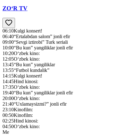
ZO‘R TV
06:10
Kulgi konsert!
06:40
“Ertalabdan salom” jonli efir
09:00
“Sevgi iztirobi” Turk seriali
10:00
“Bu kun” yangiliklar jonli efir
10:20
O‘zbek kino:
12:05
O‘zbek kino:
13:45
“Bu kun” yangiliklar
13:55
“Futbol kundalik”
14:15
Kulgi konsert!
14:45
Hind kinosi:
17:35
O‘zbek kino:
19:40
“Bu kun” yangiliklar jonli efir
20:00
O‘zbek kino:
21:40
“Uxlamaysizmi?” jonli efir
23:10
Kinofilm:
00:50
Kinofilm:
02:25
Hind kinosi:
04:50
O‘zbek kino:
Me