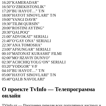
16:20
"KAMERADAR"
16:50
"O‘ZBEKISTONLIK"
17:20
"BU HAYOT…" T/N
18:00
"HAYOT SINOVLARI" T/N
19:00
"YANGI DAVR"
19:30
"TILIM QURSIN"
20:00
"ROSTINI AYTING"
20:30
"QALPOQ"
21:00
"ADVOKAT" SERIALi
21:40
"O‘GAY ONA" SERIALI
22:30
"ANA TOMOSHA"
23:00
"AFSUNGAR" SERIALI
00:10
"MATONAT KURASHI" FILMI
02:00
"MO‘JIZAVIY DUNYO"
02:30
"ACHCHIQ YOLG‘ON" SERIALI
03:20
"YODGOR" V/F
04:10
"BU HAYOT…" T/N
05:00
"HAYOT SINOVLARI" T/N
05:40
"QALB NAVOLARI"
О проекте TvInfo — Телепрограмма
онлайн
TVinfo.uz — Программа передач всех популярных частных и