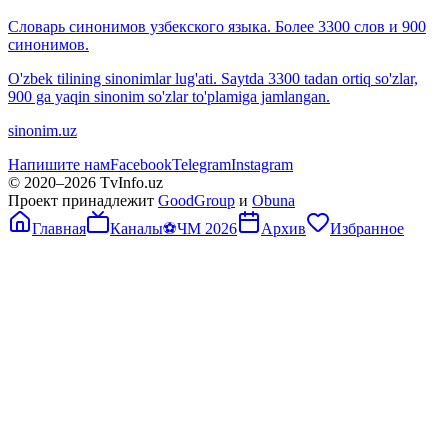
Словарь синонимов узбекского языка. Более 3300 слов и 900
синонимов.
O'zbek tilining sinonimlar lug'ati. Saytda 3300 tadan ortiq so'zlar,
900 ga yaqin sinonim so'zlar to'plamiga jamlangan.
sinonim.uz
Напишите нам
Facebook
Telegram
Instagram
© 2020–
2026
TvInfo.uz
Проект принадлежит
GoodGroup
и
Obuna
Главная
Каналы
⚽
ЧМ 2026
Архив
Избранное