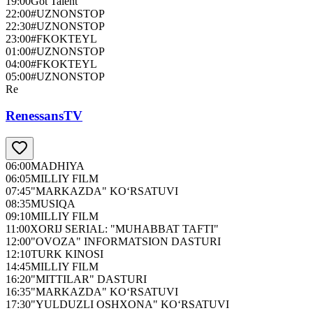
19:00
Got Talent
22:00
#UZNONSTOP
22:30
#UZNONSTOP
23:00
#FKOKTEYL
01:00
#UZNONSTOP
04:00
#FKOKTEYL
05:00
#UZNONSTOP
Re
RenessansTV
06:00
MADHIYA
06:05
MILLIY FILM
07:45
"MARKAZDA" KO‘RSATUVI
08:35
MUSIQA
09:10
MILLIY FILM
11:00
XORIJ SERIAL: "MUHABBAT TAFTI"
12:00
"OVOZA" INFORMATSION DASTURI
12:10
TURK KINOSI
14:45
MILLIY FILM
16:20
"MITTILAR" DASTURI
16:35
"MARKAZDA" KO‘RSATUVI
17:30
"YULDUZLI OSHXONA" KO‘RSATUVI