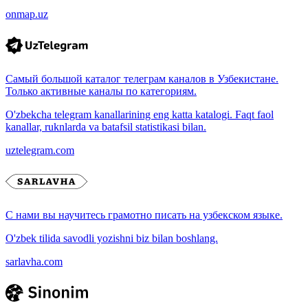
onmap.uz
Самый большой каталог телеграм каналов в Узбекистане.
Только активные каналы по категориям.
O'zbekcha telegram kanallarining eng katta katalogi. Faqt faol
kanallar, ruknlarda va batafsil statistikasi bilan.
uztelegram.com
С нами вы научитесь грамотно писать на узбекском языке.
O'zbek tilida savodli yozishni biz bilan boshlang.
sarlavha.com