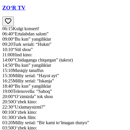
ZO‘R TV
06:15
Kulgi konsert!
06:40
“Ertalabdan salom”
09:00
“Bu kun” yangiliklar
09:20
Turk seriali: “Hukm”
10:10
“Stil shou”
11:00
Hind kino:
14:00
“Chidaganga chiqargan” (takror)
14:50
“Bu kun” yangiliklar
15:10
Musiqiy tanaffus
15:30
Milliy serial: “Hayot ayt”
16:25
Milliy serial: “Iskanja”
18:40
“Bu kun” yangiliklar
19:00
Telenovella: “Saboq”
20:00
“O‘zimizda” tok shou
20:50
O‘zbek kino:
22:30
“Uxlamaysizmi?”
00:10
O‘zbek kino:
01:30
O‘zbek film:
03:20
Milliy serial: “Bir kami to‘lmagan dunyo”
03:50
O‘zbek kino: