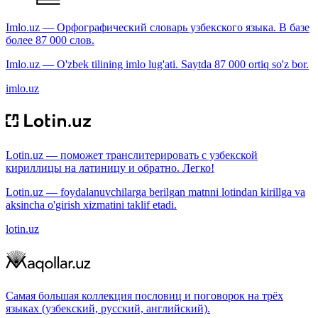
Imlo.uz — Орфографический словарь узбекского языка. В базе
более 87 000 слов.
Imlo.uz — O'zbek tilining imlo lug'ati. Saytda 87 000 ortiq so'z bor.
imlo.uz
Lotin.uz — поможет транслитерировать с узбекской
кириллицы на латиницу и обратно. Легко!
Lotin.uz — foydalanuvchilarga berilgan matnni lotindan kirillga va
aksincha o'girish xizmatini taklif etadi.
lotin.uz
Самая большая коллекция пословиц и поговорок на трёх
языках (узбекский, русский, английский).