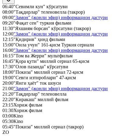
06:40
"Севимли кун" кўрсатуви
08:00
"Тақдирлар" теленовелла (такрор)
09:00
"Замон" (жонли эфир) информацион дастури
09:20
"Фақат сен" туркия фильми
11:30
"Яхшиям борсан" кўрсатуви (такрор)
12:00
"Замон" (жонли эфир) информацион дастури
12:15
"Қидирив" ҳинд фильми
15:00
"Оила учун" 161-қисм Туркия сериали
16:00
"Замон" (жонли эфир) информацион дастури
16:15
"Том ва Жерри" мультфильм
16:45
"Қора қути" миллий сериал 65-қисм
17:30
"Олов пазанда" кўрсатуви
18:00
"Покиза" миллий сериал 72-қисм
19:00
"Севги изтироблари" 47-қисм
20:00
"Янги ҳаёт" ток шоуси
21:00
"Замон" (жонли эфир) информацион дастури
21:20
"Тақдирлар" теленовелла
22:20
"Киракаш" миллий фильм
23:15
Хориж фильм
01:30
Хориж фильм
03:00
Kino
05:30
Kino
05:45
"Покиза" миллий сериал (такрор)
ZO