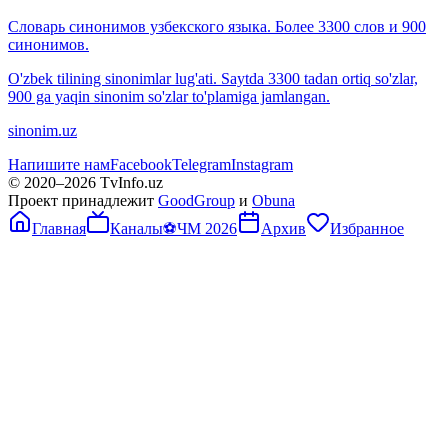
Словарь синонимов узбекского языка. Более 3300 слов и 900
синонимов.
O'zbek tilining sinonimlar lug'ati. Saytda 3300 tadan ortiq so'zlar,
900 ga yaqin sinonim so'zlar to'plamiga jamlangan.
sinonim.uz
Напишите нам
Facebook
Telegram
Instagram
© 2020–
2026
TvInfo.uz
Проект принадлежит
GoodGroup
и
Obuna
Главная
Каналы
⚽
ЧМ 2026
Архив
Избранное