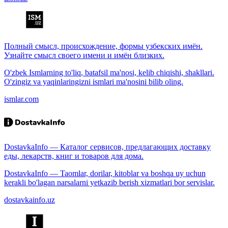
Полный смысл, происхождение, формы узбекских имён.
Узнайте смысл своего имени и имён близких.
O'zbek Ismlarning to'liq, batafsil ma'nosi, kelib chiqishi, shakllari.
O'zingiz va yaqinlaringizni ismlari ma'nosini bilib oling.
ismlar.com
DostavkaInfo — Каталог сервисов, предлагающих доставку
еды, лекарств, книг и товаров для дома.
DostavkaInfo — Taomlar, dorilar, kitoblar va boshqa uy uchun
kerakli bo'lagan narsalarni yetkazib berish xizmatlari bor servislar.
dostavkainfo.uz