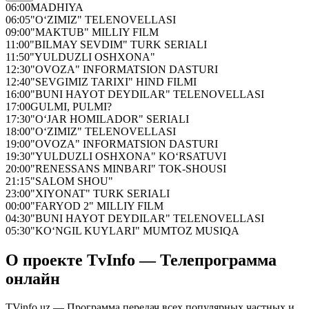
06:00
MADHIYA
06:05
"O‘ZIMIZ" TELENOVELLASI
09:00
"MAKTUB" MILLIY FILM
11:00
"BILMAY SEVDIM" TURK SERIALI
11:50
"YULDUZLI OSHXONA"
12:30
"OVOZA" INFORMATSION DASTURI
12:40
"SEVGIMIZ TARIXI" HIND FILMI
16:00
"BUNI HAYOT DEYDILAR" TELENOVELLASI
17:00
GULMI, PULMI?
17:30
"O‘JAR HOMILADOR" SERIALI
18:00
"O‘ZIMIZ" TELENOVELLASI
19:00
"OVOZA" INFORMATSION DASTURI
19:30
"YULDUZLI OSHXONA" KO‘RSATUVI
20:00
"RENESSANS MINBARI" TOK-SHOUSI
21:15
"SALOM SHOU"
23:00
"XIYONAT" TURK SERIALI
00:00
"FARYOD 2" MILLIY FILM
04:30
"BUNI HAYOT DEYDILAR" TELENOVELLASI
05:30
"KO‘NGIL KUYLARI" MUMTOZ MUSIQA
О проекте TvInfo — Телепрограмма
онлайн
TVinfo.uz — Программа передач всех популярных частных и