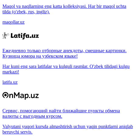
Maqol va naqllarning eng katta kolleksiyasi. Har bir maqol uchta
tilda (o'zbek, rus, ingliz).
maqollar.uz
Ежедневно только отборные анекдоты, смешные картинки.
Кузница юмора на узбекском языке!
Har kuni eng sara latifalar va kulguli rasmlar. O'zbek tilidagi kulgu
markazi!
latifa.uz
Сервис, помогающий найти ближайшие пункты обмена
валюты с выгодным курсом.
Valyutani yuqori kursda almashtirish uchun yaqin punktlarni aniqlab
beruvchi servis.