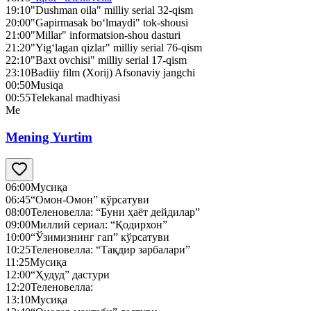
19:10
"Dushman oila" milliy serial 32-qism
20:00
"Gapirmasak bo‘lmaydi" tok-shousi
21:00
"Millar" informatsion-shou dasturi
21:20
"Yig‘lagan qizlar" milliy serial 76-qism
22:10
"Baxt ovchisi" milliy serial 17-qism
23:10
Badiiy film (Xorij) Afsonaviy jangchi
00:50
Musiqa
00:55
Telekanal madhiyasi
Me
Mening Yurtim
06:00
Мусиқа
06:45
“Омон-Омон” кўрсатуви
08:00
Теленовелла: “Буни ҳаёт дейдилар”
09:00
Миллий сериал: “Қодирхон”
10:00
“Ўзимизнинг гап” кўрсатуви
10:25
Теленовелла: “Тақдир зарбалари”
11:25
Мусиқа
12:00
“Ҳудуд” дастури
12:20
Теленовелла:
13:10
Мусиқа