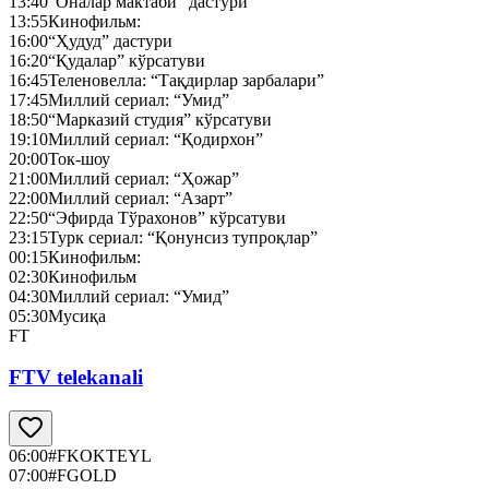
13:40
“Оналар мактаби” дастури
13:55
Кинофильм:
16:00
“Ҳудуд” дастури
16:20
“Қудалар” кўрсатуви
16:45
Теленовелла: “Тақдирлар зарбалари”
17:45
Миллий сериал: “Умид”
18:50
“Марказий студия” кўрсатуви
19:10
Миллий сериал: “Қодирхон”
20:00
Ток-шоу
21:00
Миллий сериал: “Ҳожар”
22:00
Миллий сериал: “Азарт”
22:50
“Эфирда Тўрахонов” кўрсатуви
23:15
Турк сериал: “Қонунсиз тупроқлар”
00:15
Кинофильм:
02:30
Кинофильм
04:30
Миллий сериал: “Умид”
05:30
Мусиқа
FT
FTV telekanali
06:00
#FKOKTEYL
07:00
#FGOLD