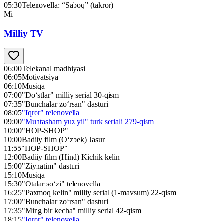
05:30
Telenovella: “Saboq” (takror)
Mi
Milliy TV
06:00
Telekanal madhiyasi
06:05
Motivatsiya
06:10
Musiqa
07:00
"Do‘stlar" milliy serial 30-qism
07:35
"Bunchalar zo‘rsan" dasturi
08:05
"Iqror" telenovella
09:00
"Muhtasham yuz yil" turk seriali 279-qism
10:00
"HOP-SHOP"
10:00
Badiiy film (O‘zbek) Jasur
11:55
"HOP-SHOP"
12:00
Badiiy film (Hind) Kichik kelin
15:00
"Ziynatim" dasturi
15:10
Musiqa
15:30
"Otalar so‘zi" telenovella
16:25
"Paxmoq kelin" milliy serial (1-mavsum) 22-qism
17:00
"Bunchalar zo‘rsan" dasturi
17:35
"Ming bir kecha" milliy serial 42-qism
18:15
"Iqror" telenovella