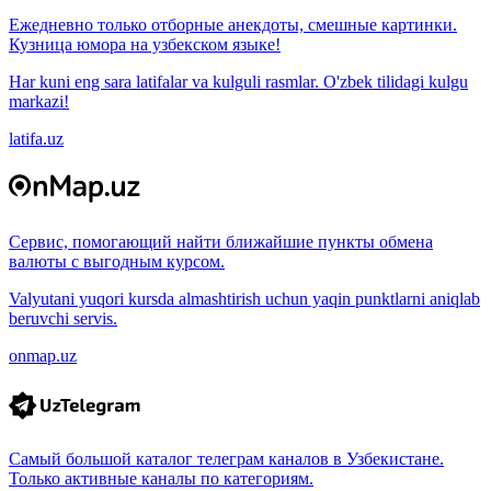
Ежедневно только отборные анекдоты, смешные картинки.
Кузница юмора на узбекском языке!
Har kuni eng sara latifalar va kulguli rasmlar. O'zbek tilidagi kulgu
markazi!
latifa.uz
Сервис, помогающий найти ближайшие пункты обмена
валюты с выгодным курсом.
Valyutani yuqori kursda almashtirish uchun yaqin punktlarni aniqlab
beruvchi servis.
onmap.uz
Самый большой каталог телеграм каналов в Узбекистане.
Только активные каналы по категориям.