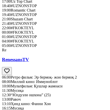
17:00
Uz Top Chart
18:40
#UZNONSTOP
19:00
Romantic Chart
19:40
#UZNONSTOP
21:00
Shazam Chart
21:40
#UZNONSTOP
22:00
#FKOKTEYL
00:00
#FKOKTEYL
01:00
#UZNONSTOP
04:00
#FKOKTEYL
05:00
#UZNONSTOP
Re
RenessansTV
06:00
Ретро фильм: Эр бермоқ- жон бермоқ 2
08:00
Миллий кино: Иммуноблот
10:00
Мультфильм: Қушлар жамоаси
11:30
Мусиқа
12:30
“Юлдузли ошхона” (25)
13:00
Равоч
13:10
Ҳинд кино: Фанни Хон
16:15
Мусиқа