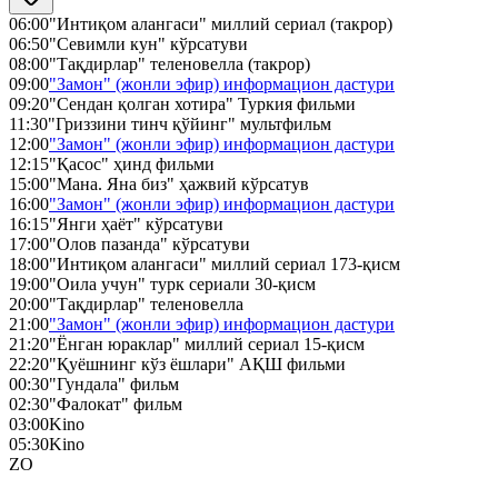
06:00
"Интиқом алангаси" миллий сериал (такрор)
06:50
"Севимли кун" кўрсатуви
08:00
"Тақдирлар" теленовелла (такрор)
09:00
"Замон" (жонли эфир) информацион дастури
09:20
"Сендан қолган хотира" Туркия фильми
11:30
"Гриззини тинч қўйинг" мультфильм
12:00
"Замон" (жонли эфир) информацион дастури
12:15
"Қасос" ҳинд фильми
15:00
"Мана. Яна биз" ҳажвий кўрсатув
16:00
"Замон" (жонли эфир) информацион дастури
16:15
"Янги ҳаёт" кўрсатуви
17:00
"Олов пазанда" кўрсатуви
18:00
"Интиқом алангаси" миллий сериал 173-қисм
19:00
"Оила учун" турк сериали 30-қисм
20:00
"Тақдирлар" теленовелла
21:00
"Замон" (жонли эфир) информацион дастури
21:20
"Ёнган юраклар" миллий сериал 15-қисм
22:20
"Қуёшнинг кўз ёшлари" АҚШ фильми
00:30
"Гундала" фильм
02:30
"Фалокат" фильм
03:00
Kino
05:30
Kino
ZO