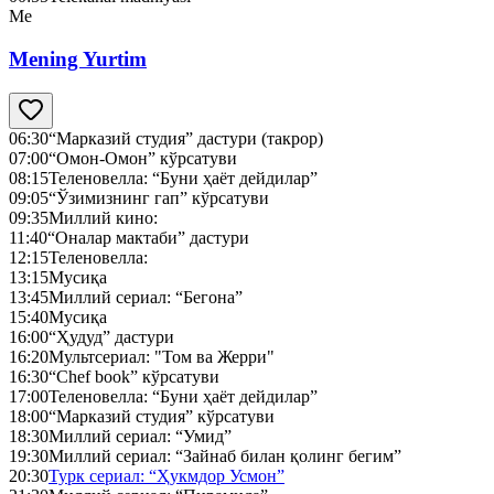
Me
Mening Yurtim
06:30
“Марказий студия” дастури (такрор)
07:00
“Омон-Омон” кўрсатуви
08:15
Теленовелла: “Буни ҳаёт дейдилар”
09:05
“Ўзимизнинг гап” кўрсатуви
09:35
Миллий кино:
11:40
“Оналар мактаби” дастури
12:15
Теленовелла:
13:15
Мусиқа
13:45
Миллий сериал: “Бегона”
15:40
Мусиқа
16:00
“Ҳудуд” дастури
16:20
Мультсериал: "Том ва Жерри"
16:30
“Chef book” кўрсатуви
17:00
Теленовелла: “Буни ҳаёт дейдилар”
18:00
“Марказий студия” кўрсатуви
18:30
Миллий сериал: “Умид”
19:30
Миллий сериал: “Зайнаб билан қолинг бегим”
20:30
Турк сериал: “Ҳукмдор Усмон”