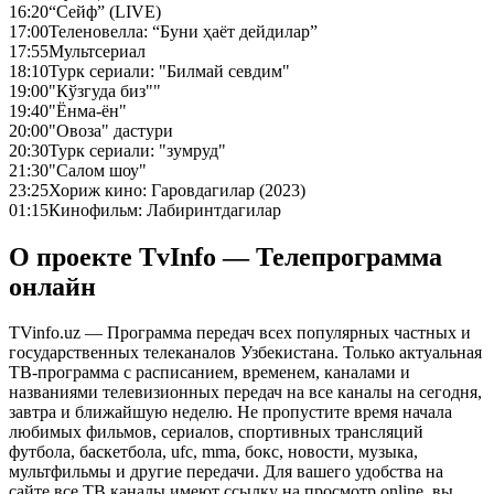
16:20
“Сейф” (LIVE)
17:00
Теленовелла: “Буни ҳаёт дейдилар”
17:55
Мультсериал
18:10
Турк сериали: "Билмай севдим"
19:00
"Кўзгуда биз""
19:40
"Ёнма-ён"
20:00
"Овоза" дастури
20:30
Турк сериали: "зумруд"
21:30
"Салом шоу"
23:25
Хориж кино: Гаровдагилар (2023)
01:15
Кинофильм: Лабиринтдагилар
О проекте TvInfo — Телепрограмма
онлайн
TVinfo.uz — Программа передач всех популярных частных и
государственных телеканалов Узбекистана. Только актуальная
ТВ-программа с расписанием, временем, каналами и
названиями телевизионных передач на все каналы на сегодня,
завтра и ближайшую неделю. Не пропустите время начала
любимых фильмов, сериалов, спортивных трансляций
футбола, баскетбола, ufc, mma, бокс, новости, музыка,
мультфильмы и другие передачи. Для вашего удобства на
сайте все ТВ каналы имеют ссылку на просмотр online, вы