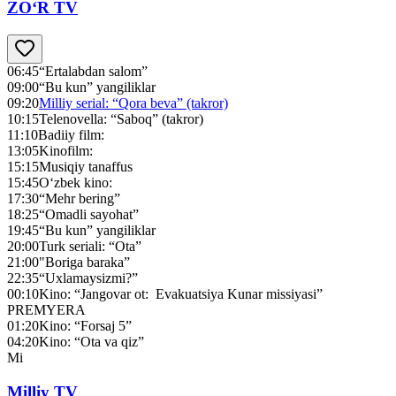
ZO‘R TV
06:45
“Ertalabdan salom”
09:00
“Bu kun” yangiliklar
09:20
Milliy serial: “Qora beva” (takror)
10:15
Telenovella: “Saboq” (takror)
11:10
Badiiy film:
13:05
Kinofilm:
15:15
Musiqiy tanaffus
15:45
O‘zbek kino:
17:30
“Mehr bering”
18:25
“Omadli sayohat”
19:45
“Bu kun” yangiliklar
20:00
Turk seriali: “Ota”
21:00
"Boriga baraka”
22:35
“Uxlamaysizmi?”
00:10
Kino: “Jangovar ot: Evakuatsiya Kunar missiyasi”
PREMYERA
01:20
Kino: “Forsaj 5”
04:20
Kino: “Ota va qiz”
Mi
Milliy TV