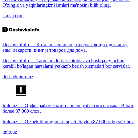
O'zingiz va yaqinlaringizni ismlari ma'nosini bilib oling.
ismlar.com
DostavkaInfo — Каталог сервисов, предлагающих доставку
еды, лекарств, книг и товаров для дома.
DostavkaInfo — Taomlar, dorilar, kitoblar va boshqa uy uchun
kerakli bo'lagan narsalarni yetkazib berish xizmatlari bor servislar.
dostavkainfo.uz
Imlo.uz — Орфографический словарь узбекского языка. В базе
более 87 000 слов.
Imlo.uz — O'zbek tilining imlo lug'ati. Saytda 87 000 ortiq so'z bor.
imlo.uz