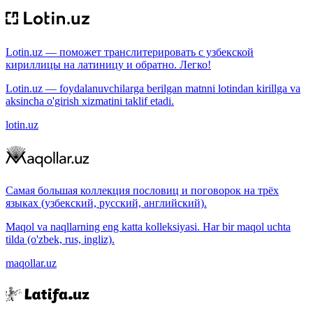
Lotin.uz — поможет транслитерировать с узбекской
кириллицы на латиницу и обратно. Легко!
Lotin.uz — foydalanuvchilarga berilgan matnni lotindan kirillga va
aksincha o'girish xizmatini taklif etadi.
lotin.uz
Самая большая коллекция пословиц и поговорок на трёх
языках (узбекский, русский, английский).
Maqol va naqllarning eng katta kolleksiyasi. Har bir maqol uchta
tilda (o'zbek, rus, ingliz).
maqollar.uz