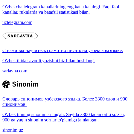
O'zbekcha telegram kanallarining eng katta katalogi. Faqt faol
kanallar, ruknlarda va batafsil statistikasi bilan.
uztelegram.com
С нами вы научитесь грамотно писать на узбекском языке.
O'zbek tilida savodli yozishni biz bilan boshlang.
sarlavha.com
Словарь синонимов узбекского языка. Более 3300 слов и 900
синонимов.
O'zbek tilining sinonimlar lug'ati. Saytda 3300 tadan ortiq so'zlar,
900 ga yaqin sinonim so'zlar to'plamiga jamlangan.
sinonim.uz