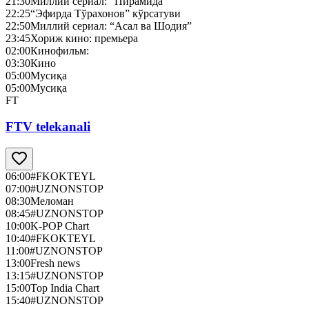
21:30
Миллий сериал: “Пирамида”
22:25
“Эфирда Тўрахонов” кўрсатуви
22:50
Миллий сериал: “Асал ва Шодия”
23:45
Хориж кино: премьера
02:00
Кинофильм:
03:30
Кино
05:00
Мусиқа
05:00
Мусиқа
FT
FTV telekanali
06:00
#FKOKTEYL
07:00
#UZNONSTOP
08:30
Меломан
08:45
#UZNONSTOP
10:00
K-POP Chart
10:40
#FKOKTEYL
11:00
#UZNONSTOP
13:00
Fresh news
13:15
#UZNONSTOP
15:00
Top India Chart
15:40
#UZNONSTOP