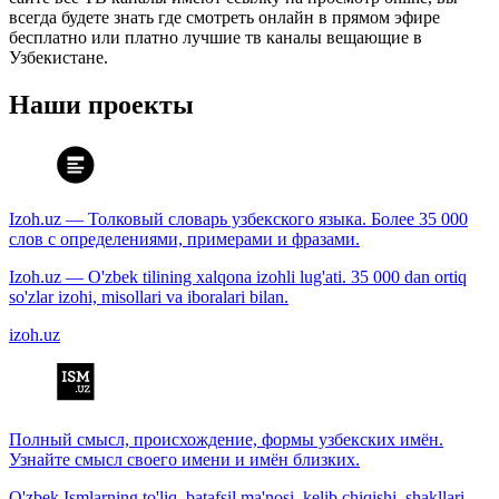
всегда будете знать где смотреть онлайн в прямом эфире
бесплатно или платно лучшие тв каналы вещающие в
Узбекистане.
Наши проекты
Izoh.uz — Толковый словарь узбекского языка. Более 35 000
слов с определениями, примерами и фразами.
Izoh.uz — O'zbek tilining xalqona izohli lug'ati. 35 000 dan ortiq
so'zlar izohi, misollari va iboralari bilan.
izoh.uz
Полный смысл, происхождение, формы узбекских имён.
Узнайте смысл своего имени и имён близких.
O'zbek Ismlarning to'liq, batafsil ma'nosi, kelib chiqishi, shakllari.