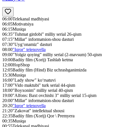
06:00
Telekanal madhiyasi
06:05
Motivatsiya
06:15
Musiqa
06:35
"Tuhmat girdobi" milliy serial 26-qism
07:15
"Millar" informatsion-shou dasturi
07:30
"Uyg‘onamiz" dasturi
08:00
"Iqror" telenovella
09:00
"Yolgiz qoying" milliy serial (2-mavsum) 50-qism
10:00
Badiiy film (Xorij) Tashlab ketma
12:00
HopShop
12:05
Badiiy film (Hind) Biz uchrashganimizda
15:30
Musiqa
16:00
"Lady show" ko‘rsatuvi
17:00
"Vido maktubi" turk serial 44-qism
18:00
"Boyxonim" milliy serial 40-qism
19:00
"Alfons: Baxt ovchishi 3" milliy serial 15-qism
20:00
"Millar" informatsion-shou dasturi
20:20
"Iqror" telenovella
21:20
"Zakovat" intellektual shousi
22:35
Badiiy film (Xorij) Qor \ Premyera
00:35
Musiqa
00:55
Telekanal madhiyasi