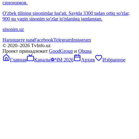
синонимов.
O'zbek tilining sinonimlar lug'ati. Saytda 3300 tadan ortiq so'zlar,
900 ga yaqin sinonim so'zlar to'plamiga jamlangan.
sinonim.uz
Напишите нам
Facebook
Telegram
Instagram
© 2020–
2026
TvInfo.uz
Проект принадлежит
GoodGroup
и
Obuna
Главная
Каналы
⚽
ЧМ 2026
Архив
Избранное