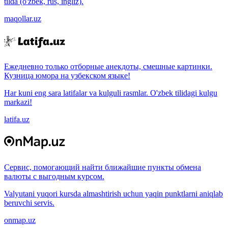
tilda (o'zbek, rus, ingliz).
maqollar.uz
Ежедневно только отборные анекдоты, смешные картинки.
Кузница юмора на узбекском языке!
Har kuni eng sara latifalar va kulguli rasmlar. O'zbek tilidagi kulgu
markazi!
latifa.uz
Сервис, помогающий найти ближайшие пункты обмена
валюты с выгодным курсом.
Valyutani yuqori kursda almashtirish uchun yaqin punktlarni aniqlab
beruvchi servis.
onmap.uz