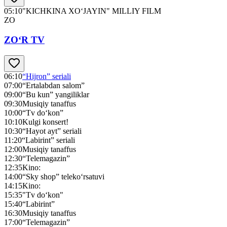
05:10
"KICHKINA XO‘JAYIN" MILLIY FILM
ZO
ZO‘R TV
06:10
“Hijron” seriali
07:00
“Ertalabdan salom”
09:00
“Bu kun” yangiliklar
09:30
Musiqiy tanaffus
10:00
“Tv do‘kon”
10:10
Kulgi konsert!
10:30
“Hayot ayt” seriali
11:20
“Labirint” seriali
12:00
Musiqiy tanaffus
12:30
“Telemagazin”
12:35
Kino:
14:00
“Sky shop” teleko‘rsatuvi
14:15
Kino:
15:35
"Tv do‘kon"
15:40
“Labirint”
16:30
Musiqiy tanaffus
17:00
“Telemagazin”