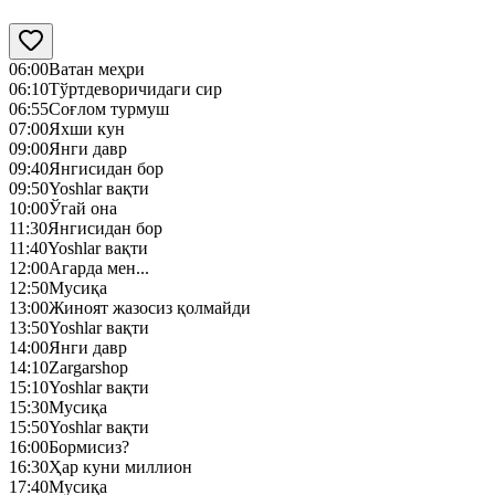
06:00
Ватан меҳри
06:10
Тўртдеворичидаги сир
06:55
Соғлом турмуш
07:00
Яхши кун
09:00
Янги давр
09:40
Янгисидан бор
09:50
Yoshlar вақти
10:00
Ўгай она
11:30
Янгисидан бор
11:40
Yoshlar вақти
12:00
Агарда мен...
12:50
Mусиқа
13:00
Жиноят жазосиз қолмайди
13:50
Yoshlar вақти
14:00
Янги давр
14:10
Zargarshop
15:10
Yoshlar вақти
15:30
Mусиқа
15:50
Yoshlar вақти
16:00
Бормисиз?
16:30
Ҳар куни миллион
17:40
Mусиқа