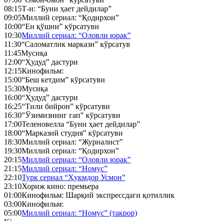
08:15
Т-н: “Буни ҳает дейдилар”
09:05
Миллий сериал: “Қодирхон”
10:00
“Ен қўшни” кўрсатуви
10:30
Миллий сериал: “Оловли юрак”
11:30
“Саломатлик маркази” кўрсатув
11:45
Мусиқа
12:00
“Ҳудуд” дастури
12:15
Кинофильм:
15:00
“Беш кетдим” кўрсатуви
15:30
Мусиқа
16:00
“Ҳудуд” дастури
16:25
“Тили бийрон” кўрсатуви
16:30
"Ўзимизнинг гап" кўрсатуви
17:00
Теленовелла “Буни ҳает дейдилар”
18:00
“Марказий студия” кўрсатуви
18:30
Миллий сериал: “Журналист”
19:30
Миллий сериал: “Қодирхон”
20:15
Миллий сериал: “Оловли юрак”
21:15
Миллий сериал: “Номус”
22:10
Турк сериал “Ҳукмдор Усмон”
23:10
Хориж кино: премьера
01:00
Кинофильм: Шарқий экспрессдаги қотиллик
03:00
Кинофильм:
05:00
Миллий сериал: “Номус” (такрор)