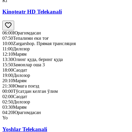
Ki
Kinoteatr HD Telekanali
06:00
Юрагимдасан
07:50
Тепалими еки тоғ
10:00
Zargarshop. Прямая трансляция
11:00
Дилозор
12:10
Марям
13:30
Олинг қуда, беринг қуда
15:50
Замонлар оша 3
18:00
Саодат
19:00
Дилозор
20:10
Марям
21:30
Юмага поезд
00:00
Тўсатдан келган ўлим
02:00
Саодат
02:50
Дилозор
03:30
Марям
04:20
Юрагимдасан
Yo
Yoshlar Telekanali