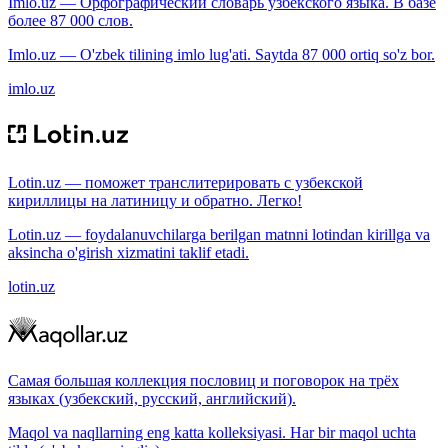
Imlo.uz — Орфографический словарь узбекского языка. В базе
более 87 000 слов.
Imlo.uz — O'zbek tilining imlo lug'ati. Saytda 87 000 ortiq so'z bor.
imlo.uz
Lotin.uz — поможет транслитерировать с узбекской
кириллицы на латиницу и обратно. Легко!
Lotin.uz — foydalanuvchilarga berilgan matnni lotindan kirillga va
aksincha o'girish xizmatini taklif etadi.
lotin.uz
Самая большая коллекция пословиц и поговорок на трёх
языках (узбекский, русский, английский).
Maqol va naqllarning eng katta kolleksiyasi. Har bir maqol uchta