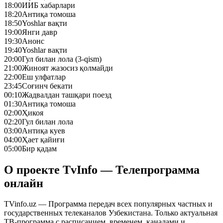
18:00
ИИБ хабарлари
18:20
Антиқа томоша
18:50
Yoshlar вақти
19:00
Янги давр
19:30
Анонс
19:40
Yoshlar вақти
20:00
Гул билан лола (3-qism)
21:00
Жиноят жазосиз қолмайди
22:00
Еш улфатлар
23:45
Соғинч бекати
00:10
Жадвалдан ташқари поезд
01:30
Антиқа томоша
02:00
Ҳикоя
02:20
Гул билан лола
03:00
Антиқа куев
04:00
Ҳает қайиғи
05:00
Бир қадам
О проекте TvInfo — Телепрограмма
онлайн
TVinfo.uz — Программа передач всех популярных частных и
государственных телеканалов Узбекистана. Только актуальная
ТВ-программа с расписанием, временем, каналами и