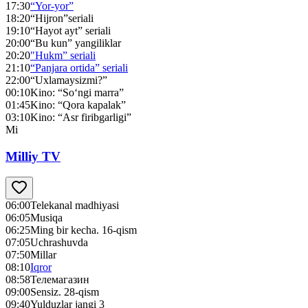
17:30
“Yor-yor”
18:20
“Hijron”seriali
19:10
“Hayot ayt” seriali
20:00
“Bu kun” yangiliklar
20:20
"Hukm” seriali
21:10
“Panjara ortida” seriali
22:00
“Uxlamaysizmi?”
00:10
Kino: “So‘ngi marra”
01:45
Kino: “Qora kapalak”
03:10
Kino: “Asr firibgarligi”
Mi
Milliy TV
06:00
Telekanal madhiyasi
06:05
Musiqa
06:25
Ming bir kecha. 16-qism
07:05
Uchrashuvda
07:50
Millar
08:10
Iqror
08:58
Телемагазин
09:00
Sensiz. 28-qism
09:40
Yulduzlar jangi 3