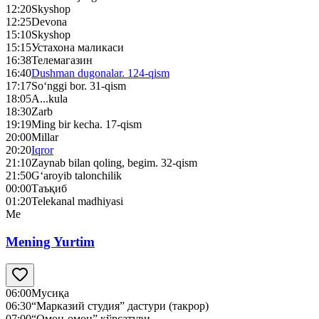
12:20
Skyshop
12:25
Devona
15:10
Skyshop
15:15
Устахона маликаси
16:38
Телемагазин
16:40
Dushman dugonalar. 124-qism
17:17
So‘nggi bor. 31-qism
18:05
A...kula
18:30
Zarb
19:19
Ming bir kecha. 17-qism
20:00
Millar
20:20
Iqror
21:10
Zaynab bilan qoling, begim. 32-qism
21:50
G‘aroyib talonchilik
00:00
Таъқиб
01:20
Telekanal madhiyasi
Me
Mening Yurtim
06:00
Мусиқа
06:30
“Марказий студия” дастури (такрор)
07:00
“Омон-омон” кўрсатуви