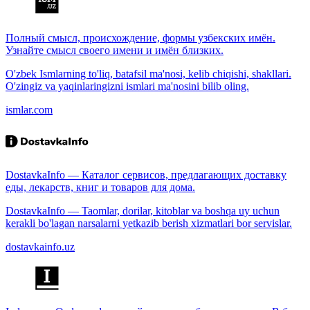
Полный смысл, происхождение, формы узбекских имён.
Узнайте смысл своего имени и имён близких.
O'zbek Ismlarning to'liq, batafsil ma'nosi, kelib chiqishi, shakllari.
O'zingiz va yaqinlaringizni ismlari ma'nosini bilib oling.
ismlar.com
DostavkaInfo — Каталог сервисов, предлагающих доставку
еды, лекарств, книг и товаров для дома.
DostavkaInfo — Taomlar, dorilar, kitoblar va boshqa uy uchun
kerakli bo'lagan narsalarni yetkazib berish xizmatlari bor servislar.
dostavkainfo.uz