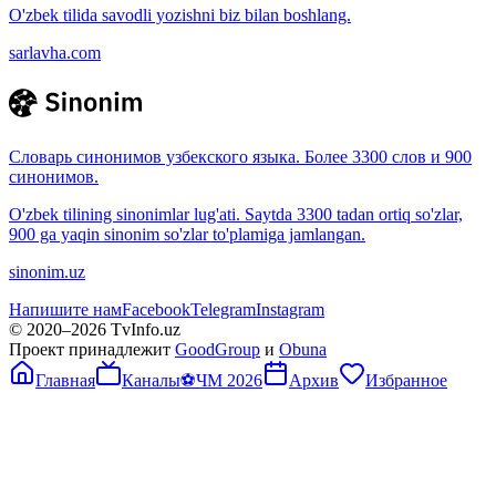
O'zbek tilida savodli yozishni biz bilan boshlang.
sarlavha.com
Словарь синонимов узбекского языка. Более 3300 слов и 900
синонимов.
O'zbek tilining sinonimlar lug'ati. Saytda 3300 tadan ortiq so'zlar,
900 ga yaqin sinonim so'zlar to'plamiga jamlangan.
sinonim.uz
Напишите нам
Facebook
Telegram
Instagram
© 2020–
2026
TvInfo.uz
Проект принадлежит
GoodGroup
и
Obuna
Главная
Каналы
⚽
ЧМ 2026
Архив
Избранное