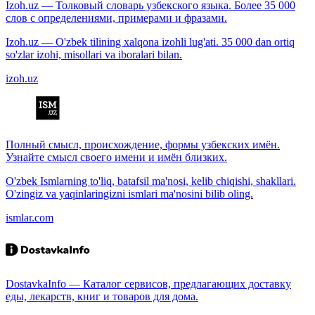
Izoh.uz — Толковый словарь узбекского языка. Более 35 000
слов с определениями, примерами и фразами.
Izoh.uz — O'zbek tilining xalqona izohli lug'ati. 35 000 dan ortiq
so'zlar izohi, misollari va iboralari bilan.
izoh.uz
Полный смысл, происхождение, формы узбекских имён.
Узнайте смысл своего имени и имён близких.
O'zbek Ismlarning to'liq, batafsil ma'nosi, kelib chiqishi, shakllari.
O'zingiz va yaqinlaringizni ismlari ma'nosini bilib oling.
ismlar.com
DostavkaInfo — Каталог сервисов, предлагающих доставку
еды, лекарств, книг и товаров для дома.