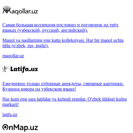
Самая большая коллекция пословиц и поговорок на трёх
языках (узбекский, русский, английский).
Maqol va naqllarning eng katta kolleksiyasi. Har bir maqol uchta
tilda (o'zbek, rus, ingliz).
maqollar.uz
Ежедневно только отборные анекдоты, смешные картинки.
Кузница юмора на узбекском языке!
Har kuni eng sara latifalar va kulguli rasmlar. O'zbek tilidagi kulgu
markazi!
latifa.uz