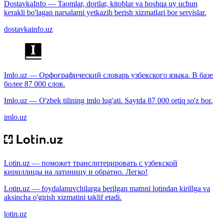
DostavkaInfo — Taomlar, dorilar, kitoblar va boshqa uy uchun
kerakli bo'lagan narsalarni yetkazib berish xizmatlari bor servislar.
dostavkainfo.uz
Imlo.uz — Орфографический словарь узбекского языка. В базе
более 87 000 слов.
Imlo.uz — O'zbek tilining imlo lug'ati. Saytda 87 000 ortiq so'z bor.
imlo.uz
Lotin.uz — поможет транслитерировать с узбекской
кириллицы на латиницу и обратно. Легко!
Lotin.uz — foydalanuvchilarga berilgan matnni lotindan kirillga va
aksincha o'girish xizmatini taklif etadi.
lotin.uz