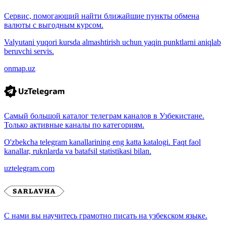
Сервис, помогающий найти ближайшие пункты обмена
валюты с выгодным курсом.
Valyutani yuqori kursda almashtirish uchun yaqin punktlarni aniqlab
beruvchi servis.
onmap.uz
Самый большой каталог телеграм каналов в Узбекистане.
Только активные каналы по категориям.
O'zbekcha telegram kanallarining eng katta katalogi. Faqt faol
kanallar, ruknlarda va batafsil statistikasi bilan.
uztelegram.com
С нами вы научитесь грамотно писать на узбекском языке.