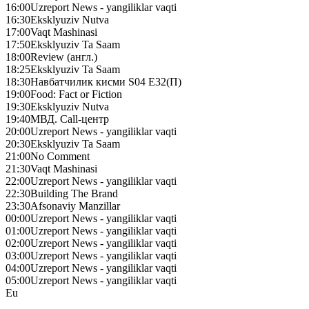
16:00
Uzreport News - yangiliklar vaqti
16:30
Eksklyuziv Nutva
17:00
Vaqt Mashinasi
17:50
Eksklyuziv Ta Saam
18:00
Review (англ.)
18:25
Eksklyuziv Ta Saam
18:30
Навбатчилик кисми S04 E32(П)
19:00
Food: Fact or Fiction
19:30
Eksklyuziv Nutva
19:40
МВД. Call-центр
20:00
Uzreport News - yangiliklar vaqti
20:30
Eksklyuziv Ta Saam
21:00
No Сomment
21:30
Vaqt Mashinasi
22:00
Uzreport News - yangiliklar vaqti
22:30
Building The Brand
23:30
Afsonaviy Manzillar
00:00
Uzreport News - yangiliklar vaqti
01:00
Uzreport News - yangiliklar vaqti
02:00
Uzreport News - yangiliklar vaqti
03:00
Uzreport News - yangiliklar vaqti
04:00
Uzreport News - yangiliklar vaqti
05:00
Uzreport News - yangiliklar vaqti
Eu