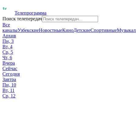
Телепрограмма
Поиск телепередач
Все
каналы
Узбекские
Новостные
Кино
Детские
Спортивные
Музыкал
Архив
Пн, 3
Вт, 4
Ср, 5
Чт, 6
Вчера
Сейчас
Сегодня
Завтра
Пн, 10
Вт, 11
Ср, 12