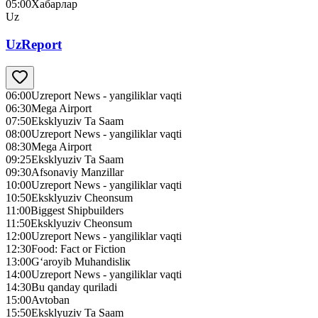
05:00
Хабарлар
Uz
UzReport
06:00
Uzreport News - yangiliklar vaqti
06:30
Mega Airport
07:50
Eksklyuziv Ta Saam
08:00
Uzreport News - yangiliklar vaqti
08:30
Mega Airport
09:25
Eksklyuziv Ta Saam
09:30
Afsonaviy Manzillar
10:00
Uzreport News - yangiliklar vaqti
10:50
Eksklyuziv Cheonsum
11:00
Biggest Shipbuilders
11:50
Eksklyuziv Cheonsum
12:00
Uzreport News - yangiliklar vaqti
12:30
Food: Fact or Fiction
13:00
G‘aroyib Muhandisliк
14:00
Uzreport News - yangiliklar vaqti
14:30
Bu qanday quriladi
15:00
Avtoban
15:50
Eksklyuziv Ta Saam