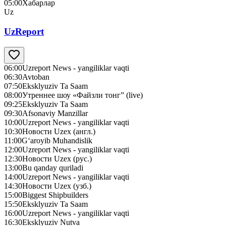
05:00
Хабарлар
Uz
UzReport
06:00
Uzreport News - yangiliklar vaqti
06:30
Avtoban
07:50
Eksklyuziv Ta Saam
08:00
Утреннее шоу «Файзли тонг” (live)
09:25
Eksklyuziv Ta Saam
09:30
Afsonaviy Manzillar
10:00
Uzreport News - yangiliklar vaqti
10:30
Новости Uzex (англ.)
11:00
G‘aroyib Muhandislik
12:00
Uzreport News - yangiliklar vaqti
12:30
Новости Uzex (рус.)
13:00
Bu qanday quriladi
14:00
Uzreport News - yangiliklar vaqti
14:30
Новости Uzex (узб.)
15:00
Biggest Shipbuilders
15:50
Eksklyuziv Ta Saam
16:00
Uzreport News - yangiliklar vaqti
16:30
Eksklyuziv Nutva