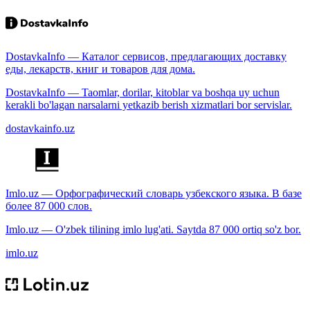
DostavkaInfo — Каталог сервисов, предлагающих доставку
еды, лекарств, книг и товаров для дома.
DostavkaInfo — Taomlar, dorilar, kitoblar va boshqa uy uchun
kerakli bo'lagan narsalarni yetkazib berish xizmatlari bor servislar.
dostavkainfo.uz
Imlo.uz — Орфографический словарь узбекского языка. В базе
более 87 000 слов.
Imlo.uz — O'zbek tilining imlo lug'ati. Saytda 87 000 ortiq so'z bor.
imlo.uz