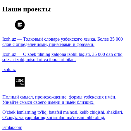
Наши проекты
Izoh.uz — Толковый словарь узбекского языка. Более 35 000
слов с определениями, примерами и фразами.
Izoh.uz — O'zbek tilining xalqona izohli lug'ati. 35 000 dan ortiq
so'zlar izohi, misollari va iboralari bilan.
izoh.uz
Полный смысл, происхождение, формы узбекских имён.
Узнайте смысл своего имени и имён близких.
O'zbek Ismlarning to'liq, batafsil ma'nosi, kelib chiqishi, shakllari.
O'zingiz va yaqinlaringizni ismlari ma'nosini bilib oling.
ismlar.com