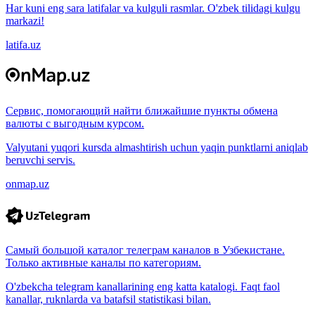
Har kuni eng sara latifalar va kulguli rasmlar. O'zbek tilidagi kulgu
markazi!
latifa.uz
Сервис, помогающий найти ближайшие пункты обмена
валюты с выгодным курсом.
Valyutani yuqori kursda almashtirish uchun yaqin punktlarni aniqlab
beruvchi servis.
onmap.uz
Самый большой каталог телеграм каналов в Узбекистане.
Только активные каналы по категориям.
O'zbekcha telegram kanallarining eng katta katalogi. Faqt faol
kanallar, ruknlarda va batafsil statistikasi bilan.