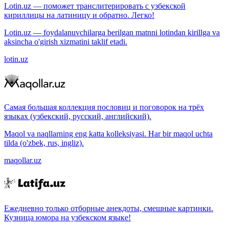
Lotin.uz — поможет транслитерировать с узбекской
кириллицы на латиницу и обратно. Легко!
Lotin.uz — foydalanuvchilarga berilgan matnni lotindan kirillga va
aksincha o'girish xizmatini taklif etadi.
lotin.uz
Самая большая коллекция пословиц и поговорок на трёх
языках (узбекский, русский, английский).
Maqol va naqllarning eng katta kolleksiyasi. Har bir maqol uchta
tilda (o'zbek, rus, ingliz).
maqollar.uz
Ежедневно только отборные анекдоты, смешные картинки.
Кузница юмора на узбекском языке!