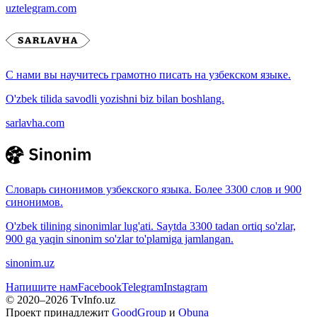
uztelegram.com
С нами вы научитесь грамотно писать на узбекском языке.
O'zbek tilida savodli yozishni biz bilan boshlang.
sarlavha.com
Словарь синонимов узбекского языка. Более 3300 слов и 900
синонимов.
O'zbek tilining sinonimlar lug'ati. Saytda 3300 tadan ortiq so'zlar,
900 ga yaqin sinonim so'zlar to'plamiga jamlangan.
sinonim.uz
Напишите нам
Facebook
Telegram
Instagram
© 2020–
2026
TvInfo.uz
Проект принадлежит
GoodGroup
и
Obuna