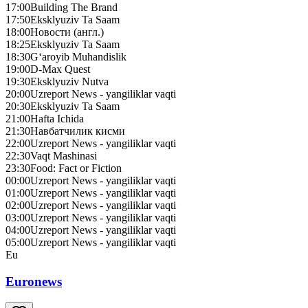
17:00
Building The Brand
17:50
Eksklyuziv Ta Saam
18:00
Новости (англ.)
18:25
Eksklyuziv Ta Saam
18:30
G‘aroyib Muhandislik
19:00
D-Max Quest
19:30
Eksklyuziv Nutva
20:00
Uzreport News - yangiliklar vaqti
20:30
Eksklyuziv Ta Saam
21:00
Hafta Ichida
21:30
Навбатчилик кисми
22:00
Uzreport News - yangiliklar vaqti
22:30
Vaqt Mashinasi
23:30
Food: Fact or Fiction
00:00
Uzreport News - yangiliklar vaqti
01:00
Uzreport News - yangiliklar vaqti
02:00
Uzreport News - yangiliklar vaqti
03:00
Uzreport News - yangiliklar vaqti
04:00
Uzreport News - yangiliklar vaqti
05:00
Uzreport News - yangiliklar vaqti
Eu
Euronews