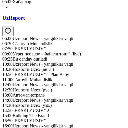
05:00
Хабарлар
Uz
UzReport
06:00
Uzreport News - yangiliklar vaqti
06:30
G‘aroyib Muhandislik
07:50
“EKSKLYUZIV”
08:00
Утреннее шоу «Файзли тонг” (live)
09:25
Bu qanday quriladi
10:00
Uzreport News - yangiliklar vaqti
10:30
Новости Uzex (англ.)
10:50
“EKSKLYUZIV” 1 Plan Baby
11:00
G‘aroyib Muhandislik
12:00
Uzreport News - yangiliklar vaqti
12:30
Новости Uzex (рус.)
13:00
Автомагистраль
14:00
Uzreport News - yangiliklar vaqti
14:30
Новости Uzex (узб.)
14:50
“EKSKLYUZIV” 2
15:00
Building The Brand
15:50
“EKSKLYUZIV”
16:00
Uzreport News - yangiliklar vaqti