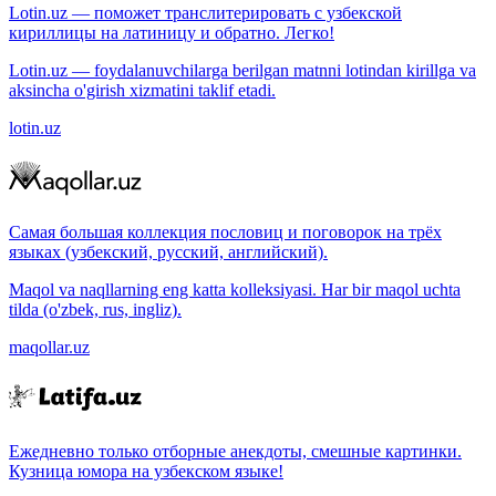
Lotin.uz — поможет транслитерировать с узбекской
кириллицы на латиницу и обратно. Легко!
Lotin.uz — foydalanuvchilarga berilgan matnni lotindan kirillga va
aksincha o'girish xizmatini taklif etadi.
lotin.uz
Самая большая коллекция пословиц и поговорок на трёх
языках (узбекский, русский, английский).
Maqol va naqllarning eng katta kolleksiyasi. Har bir maqol uchta
tilda (o'zbek, rus, ingliz).
maqollar.uz
Ежедневно только отборные анекдоты, смешные картинки.
Кузница юмора на узбекском языке!