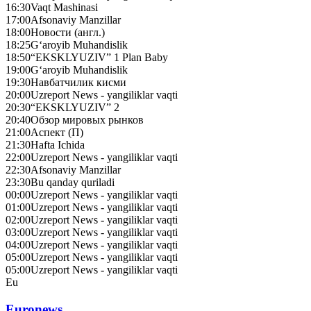
16:30
Vaqt Mashinasi
17:00
Afsonaviy Manzillar
18:00
Новости (англ.)
18:25
G‘aroyib Muhandislik
18:50
“EKSKLYUZIV” 1 Plan Baby
19:00
G‘aroyib Muhandislik
19:30
Навбатчилик кисми
20:00
Uzreport News - yangiliklar vaqti
20:30
“EKSKLYUZIV” 2
20:40
Обзор мировых рынков
21:00
Аспект (П)
21:30
Hafta Ichida
22:00
Uzreport News - yangiliklar vaqti
22:30
Afsonaviy Manzillar
23:30
Bu qanday quriladi
00:00
Uzreport News - yangiliklar vaqti
01:00
Uzreport News - yangiliklar vaqti
02:00
Uzreport News - yangiliklar vaqti
03:00
Uzreport News - yangiliklar vaqti
04:00
Uzreport News - yangiliklar vaqti
05:00
Uzreport News - yangiliklar vaqti
05:00
Uzreport News - yangiliklar vaqti
Eu
Euronews