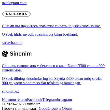
uztelegram.com
С нами вы научитесь грамотно писать на узбекском языке.
O'zbek tilida savodli yozishni biz bilan boshlang.
sarlavha.com
Словарь синонимов узбекского языка. Более 3300 слов и 900
синонимов.
O'zbek tilining sinonimlar lug'ati. Saytda 3300 tadan ortiq so'zlar,
900 ga yaqin sinonim so'zlar to'plamiga jamlangan.
sinonim.uz
Напишите нам
Facebook
Telegram
Instagram
© 2020–
2026
TvInfo.uz
Проект принадлежит
GoodGroup
и
Obuna