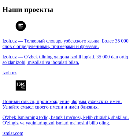
Наши проекты
Izoh.uz — Толковый словарь узбекского языка. Более 35 000
слов с определениями, примерами и фразами.
Izoh.uz — O'zbek tilining xalqona izohli lug'ati. 35 000 dan ortiq
so'zlar izohi, misollari va iboralari bilan.
izoh.uz
Полный смысл, происхождение, формы узбекских имён.
Узнайте смысл своего имени и имён близких.
O'zbek Ismlarning to'liq, batafsil ma'nosi, kelib chiqishi, shakllari.
O'zingiz va yaqinlaringizni ismlari ma'nosini bilib oling.
ismlar.com