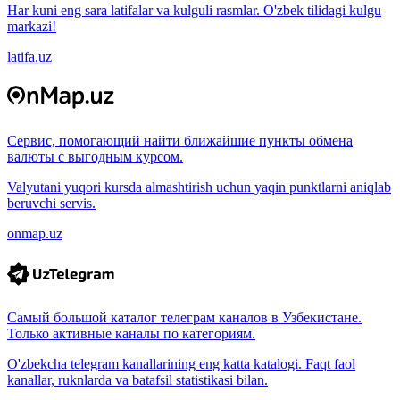
Har kuni eng sara latifalar va kulguli rasmlar. O'zbek tilidagi kulgu
markazi!
latifa.uz
Сервис, помогающий найти ближайшие пункты обмена
валюты с выгодным курсом.
Valyutani yuqori kursda almashtirish uchun yaqin punktlarni aniqlab
beruvchi servis.
onmap.uz
Самый большой каталог телеграм каналов в Узбекистане.
Только активные каналы по категориям.
O'zbekcha telegram kanallarining eng katta katalogi. Faqt faol
kanallar, ruknlarda va batafsil statistikasi bilan.