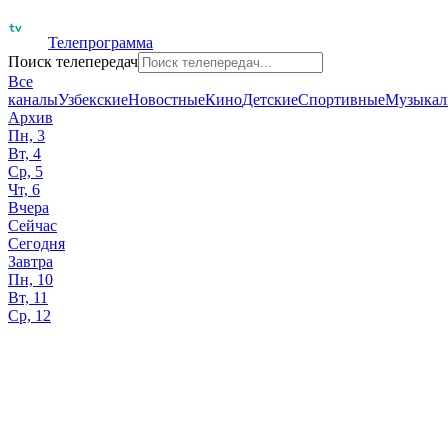
Телепрограмма
Поиск телепередач
Все
каналы
Узбекские
Новостные
Кино
Детские
Спортивные
Музыкал
Архив
Пн, 3
Вт, 4
Ср, 5
Чт, 6
Вчера
Сейчас
Сегодня
Завтра
Пн, 10
Вт, 11
Ср, 12