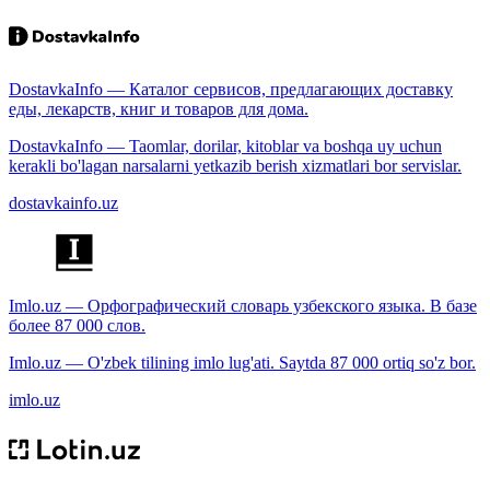
DostavkaInfo — Каталог сервисов, предлагающих доставку
еды, лекарств, книг и товаров для дома.
DostavkaInfo — Taomlar, dorilar, kitoblar va boshqa uy uchun
kerakli bo'lagan narsalarni yetkazib berish xizmatlari bor servislar.
dostavkainfo.uz
Imlo.uz — Орфографический словарь узбекского языка. В базе
более 87 000 слов.
Imlo.uz — O'zbek tilining imlo lug'ati. Saytda 87 000 ortiq so'z bor.
imlo.uz