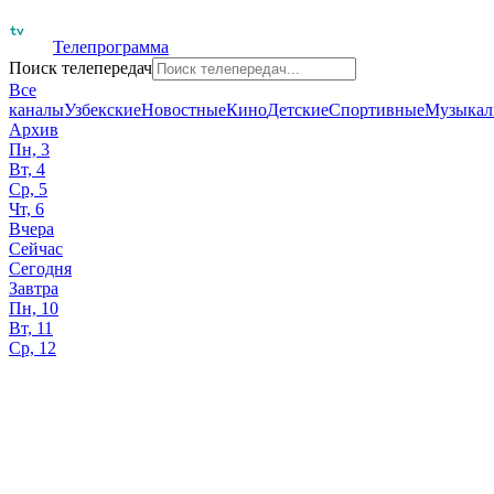
Телепрограмма
Поиск телепередач
Все
каналы
Узбекские
Новостные
Кино
Детские
Спортивные
Музыкал
Архив
Пн, 3
Вт, 4
Ср, 5
Чт, 6
Вчера
Сейчас
Сегодня
Завтра
Пн, 10
Вт, 11
Ср, 12