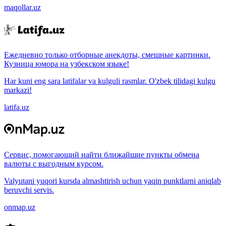
maqollar.uz
Ежедневно только отборные анекдоты, смешные картинки.
Кузница юмора на узбекском языке!
Har kuni eng sara latifalar va kulguli rasmlar. O'zbek tilidagi kulgu
markazi!
latifa.uz
Сервис, помогающий найти ближайшие пункты обмена
валюты с выгодным курсом.
Valyutani yuqori kursda almashtirish uchun yaqin punktlarni aniqlab
beruvchi servis.
onmap.uz