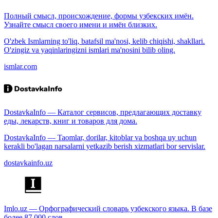
Полный смысл, происхождение, формы узбекских имён.
Узнайте смысл своего имени и имён близких.
O'zbek Ismlarning to'liq, batafsil ma'nosi, kelib chiqishi, shakllari.
O'zingiz va yaqinlaringizni ismlari ma'nosini bilib oling.
ismlar.com
DostavkaInfo — Каталог сервисов, предлагающих доставку
еды, лекарств, книг и товаров для дома.
DostavkaInfo — Taomlar, dorilar, kitoblar va boshqa uy uchun
kerakli bo'lagan narsalarni yetkazib berish xizmatlari bor servislar.
dostavkainfo.uz
Imlo.uz — Орфографический словарь узбекского языка. В базе
более 87 000 слов.