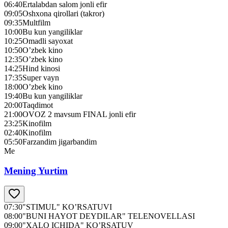
06:40
Ertalabdan salom jonli efir
09:05
Oshxona qirollari (takror)
09:35
Multfilm
10:00
Bu kun yangiliklar
10:25
Omadli sayoxat
10:50
O’zbek kino
12:35
O’zbek kino
14:25
Hind kinosi
17:35
Super vayn
18:00
O’zbek kino
19:40
Bu kun yangiliklar
20:00
Taqdimot
21:00
OVOZ 2 mavsum FINAL jonli efir
23:25
Kinofilm
02:40
Kinofilm
05:50
Farzandim jigarbandim
Me
Mening Yurtim
07:30
"STIMUL" KO’RSATUVI
08:00
"BUNI HAYOT DEYDILAR" TELENOVELLASI
09:00
"XALQ ICHIDA" KO’RSATUV