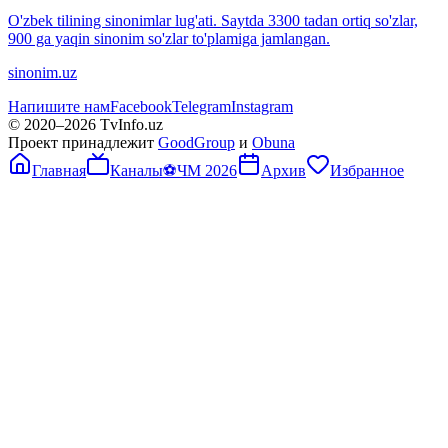
O'zbek tilining sinonimlar lug'ati. Saytda 3300 tadan ortiq so'zlar,
900 ga yaqin sinonim so'zlar to'plamiga jamlangan.
sinonim.uz
Напишите нам
Facebook
Telegram
Instagram
© 2020–
2026
TvInfo.uz
Проект принадлежит
GoodGroup
и
Obuna
Главная
Каналы
⚽
ЧМ 2026
Архив
Избранное