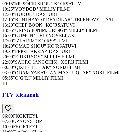
09:15
"MUSOFIR SHOU" KO’RSATUVI
10:25
"VOYDOD" MILLIY FILMI
12:00
"HUDUD" DASTURI
12:15
"BUNI HAYOT DEYDILAR" TELENOVELLASI
13:20
"CHEF BOOK" KO’RSATUVI
13:55
"URING JONIM, URING!" MILLIY FILMI
16:00
"GUMON" TELENOVELLASI
17:00
"IZLARIM" KO’RSATUVI
18:20
"OMAD SHOU" KO’RSATUVI
19:30
"PEPSI" AKSIYA DASTURI
20:00
"ICHKUYOV" MILLIY FILMI
22:00
"SAHRO JANGCHISI" XORIJ FILMI
00:30
"QIZIL CHITTAK" XORIJ FILMI
03:00
"ODAM YARATGAN MAXLUQLAR" XORIJ FILMI
05:35
"O’G’RI" MILLIY FILMI
FT
FTV telekanali
06:00
FKOKTEYL
07:00
UZNONSTOP
10:00
FKOKTEYL
11:00
Top India Chart