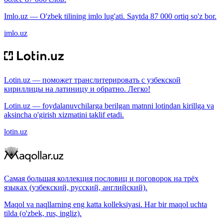
Imlo.uz — O'zbek tilining imlo lug'ati. Saytda 87 000 ortiq so'z bor.
imlo.uz
Lotin.uz — поможет транслитерировать с узбекской
кириллицы на латиницу и обратно. Легко!
Lotin.uz — foydalanuvchilarga berilgan matnni lotindan kirillga va
aksincha o'girish xizmatini taklif etadi.
lotin.uz
Самая большая коллекция пословиц и поговорок на трёх
языках (узбекский, русский, английский).
Maqol va naqllarning eng katta kolleksiyasi. Har bir maqol uchta
tilda (o'zbek, rus, ingliz).