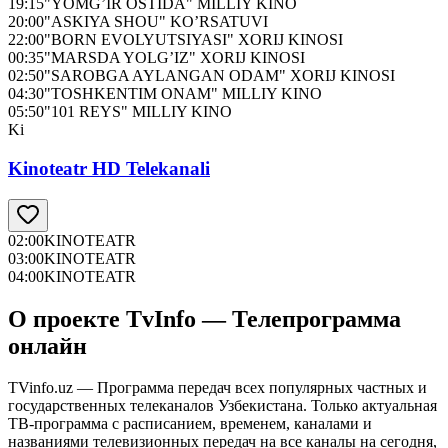
19:15
"YOMG’IR OSTIDA" MILLIY KINO
20:00
"ASKIYA SHOU" KO’RSATUVI
22:00
"BORN EVOLYUTSIYASI" XORIJ KINOSI
00:35
"MARSDA YOLG’IZ" XORIJ KINOSI
02:50
"SAROBGA AYLANGAN ODAM" XORIJ KINOSI
04:30
"TOSHKENTIM ONAM" MILLIY KINO
05:50
"101 REYS" MILLIY KINO
Ki
Kinoteatr HD Telekanali
02:00
KINOTEATR
03:00
KINOTEATR
04:00
KINOTEATR
О проекте TvInfo — Телепрограмма
онлайн
TVinfo.uz — Программа передач всех популярных частных и
государственных телеканалов Узбекистана. Только актуальная
ТВ-программа с расписанием, временем, каналами и
названиями телевизионных передач на все каналы на сегодня,