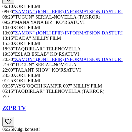
06:10
XORIJ FILMI
08:00
"ZAMON" (JONLI EFIR) INFORMATSION DASTURI
08:20
"TUGUN" SERIAL-NOVELLA (TAKROR)
09:20
"MANA YANA BIZ" KO’RSATUVI
10:00
XORIJ FILMI
13:00
"ZAMON" (JONLI EFIR) INFORMATSION DASTURI
13:15
"DADA" MILLIY FILM
15:20
XORIJ FILMI
18:30
"TAQDIRLAR" TELENOVELLA
19:30
"ESLAB,ESLAB" KO’RSATUVI
20:30
"ZAMON" (JONLI EFIR) INFORMATSION DASTURI
21:00
"TUGUN" SERIAL-NOVELLA
22:00
"TALANT SHOV" KO’RSATUVI
23:30
XORIJ FILMI
01:25
XORIJ FILMI
03:35
"AYG’OQCHI KAMPIR 007" MILLIY FILM
05:15
"TAQDIRLAR" TELENOVELLA (TAKROR)
ZO
ZO‘R TV
06:25
Kulgi konsert!