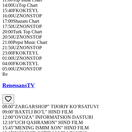
14:00
UzTop Chart
15:40
FKOKTEYL
16:00
UZNONSTOP
17:00
Shazam Chart
17:50
UZNONSTOP
20:00
Turk Top Chart
20:50
UZNONSTOP
21:00
Pepsi Music Chart
21:50
UZNONSTOP
23:00
FKOKTEYL
01:00
UZNONSTOP
04:00
FKOKTEYL
05:00
UZNONSTOP
Re
RenessansTV
08:00
"ZARGARSHOP" TIJORIY KO’RSATUVI
09:00
"BAXTLI BO’L" HIND FILM
12:00
"OVOZA" INFORMATSION DASTURI
12:10
"UCH QAHRAMON" HIND FILM
15:45
"MENING ISMIM XON" HIND FILM