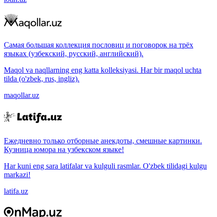
Самая большая коллекция пословиц и поговорок на трёх
языках (узбекский, русский, английский).
Maqol va naqllarning eng katta kolleksiyasi. Har bir maqol uchta
tilda (o'zbek, rus, ingliz).
maqollar.uz
Ежедневно только отборные анекдоты, смешные картинки.
Кузница юмора на узбекском языке!
Har kuni eng sara latifalar va kulguli rasmlar. O'zbek tilidagi kulgu
markazi!
latifa.uz