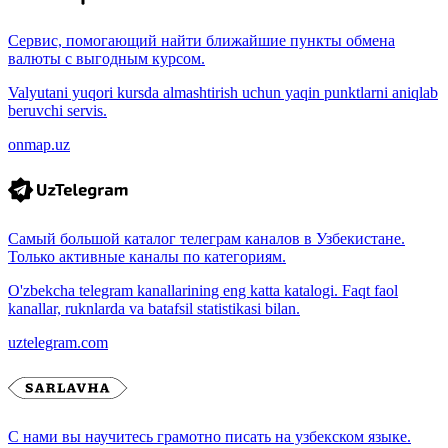
Сервис, помогающий найти ближайшие пункты обмена
валюты с выгодным курсом.
Valyutani yuqori kursda almashtirish uchun yaqin punktlarni aniqlab
beruvchi servis.
onmap.uz
Самый большой каталог телеграм каналов в Узбекистане.
Только активные каналы по категориям.
O'zbekcha telegram kanallarining eng katta katalogi. Faqt faol
kanallar, ruknlarda va batafsil statistikasi bilan.
uztelegram.com
С нами вы научитесь грамотно писать на узбекском языке.