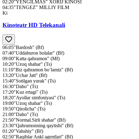
02:20
"YENGILMAS" XORIJ KINOSI
04:35
"TENGEZ" MILLIY FILM
Ki
Kinoteatr HD Telekanali
06:05
"Bardosh" (Bf)
07:40
"Uddaburon bolalar" (Bf)
09:00
"Katta qahramon" (Mf)
10:20
"Uzoq shahar" (Ts)
11:10
"Biz qahramon bo’lamiz" (Bf)
13:20
"Uchar Jatt" (Bf)
15:40
"Sotilgan yurak" (Ts)
16:30
"Daho" (Ts)
17:20
"Kuz ertagi" (Ts)
18:20
"Ayollar simfoniyasi" (Ts)
19:00
"Uzoq shahar" (Ts)
19:50
"Qirolicha" (Ts)
21:00
"Daho" (Ts)
21:50
"Normal.Sirli shahar" (Bf)
23:30
"Qahramonning qaytishi" (Bf)
01:20
"Vahshiy" (Bf)
02:50
"Raqiblar Ankl agentlari" (Bf)