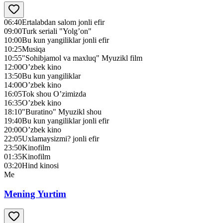
06:40
Ertalabdan salom jonli efir
09:00
Turk seriali "Yolg’on"
10:00
Bu kun yangiliklar jonli efir
10:25
Musiqa
10:55
"Sohibjamol va maxluq" Myuzikl film
12:00
O’zbek kino
13:50
Bu kun yangiliklar
14:00
O’zbek kino
16:05
Tok shou O’zimizda
16:35
O’zbek kino
18:10
"Buratino" Myuzikl shou
19:40
Bu kun yangiliklar jonli efir
20:00
O’zbek kino
22:05
Uxlamaysizmi? jonli efir
23:50
Kinofilm
01:35
Kinofilm
03:20
Hind kinosi
Me
Mening Yurtim