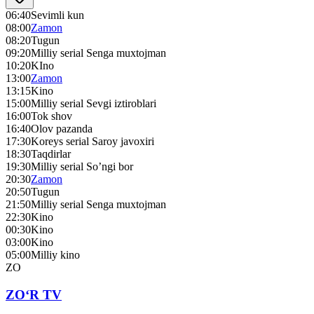
06:40
Sevimli kun
08:00
Zamon
08:20
Tugun
09:20
Milliy serial Senga muxtojman
10:20
KIno
13:00
Zamon
13:15
Kino
15:00
Milliy serial Sevgi iztiroblari
16:00
Tok shov
16:40
Olov pazanda
17:30
Koreys serial Saroy javoxiri
18:30
Taqdirlar
19:30
Milliy serial So’ngi bor
20:30
Zamon
20:50
Tugun
21:50
Milliy serial Senga muxtojman
22:30
Kino
00:30
Kino
03:00
Kino
05:00
Milliy kino
ZO
ZO‘R TV