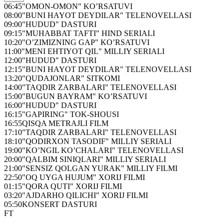
06:45
"OMON-OMON" KO’RSATUVI
08:00
"BUNI HAYOT DEYDILAR" TELENOVELLASI
09:00
"HUDUD" DASTURI
09:15
"MUHABBAT TAFTI" HIND SERIALI
10:20
"O’ZIMIZNING GAP" KO’RSATUVI
11:00
"MENI EHTIYOT QIL" MILLIY SERIALI
12:00
"HUDUD" DASTURI
12:15
"BUNI HAYOT DEYDILAR" TELENOVELLASI
13:20
"QUDAJONLAR" SITKOMI
14:00
"TAQDIR ZARBALARI" TELENOVELLASI
15:00
"BUGUN BAYRAM" KO’RSATUVI
16:00
"HUDUD" DASTURI
16:15
"GAPIRING" TOK-SHOUSI
16:55
QISQA METRAJLI FILM
17:10
"TAQDIR ZARBALARI" TELENOVELLASI
18:10
"QODIRXON TASODIF" MILLIY SERIALI
19:00
"KO’NGIL KO’CHALARI" TELENOVELLASI
20:00
"QALBIM SINIQLARI" MILLIY SERIALI
21:00
"SENSIZ QOLGAN YURAK" MILLIY FILMI
22:50
"OQ UYGA HUJUM" XORIJ FILMI
01:15
"QORA QUTI" XORIJ FILMI
03:20
"AJDARHO QILICHI" XORIJ FILMI
05:50
KONSERT DASTURI
FT