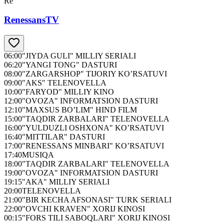
Re
RenessansTV
06:00
"JIYDA GULI" MILLIY SERIALI
06:20
"YANGI TONG" DASTURI
08:00
"ZARGARSHOP" TIJORIY KO’RSATUVI
09:00
"AKS" TELENOVELLA
10:00
"FARYOD" MILLIY KINO
12:00
"OVOZA" INFORMATSION DASTURI
12:10
"MAXSUS BO’LIM" HIND FILM
15:00
"TAQDIR ZARBALARI" TELENOVELLA
16:00
"YULDUZLI OSHXONA" KO’RSATUVI
16:40
"MITTILAR" DASTURI
17:00
"RENESSANS MINBARI" KO’RSATUVI
17:40
MUSIQA
18:00
"TAQDIR ZARBALARI" TELENOVELLA
19:00
"OVOZA" INFORMATSION DASTURI
19:15
"AKA" MILLIY SERIALI
20:00
TELENOVELLA
21:00
"BIR KECHA AFSONASI" TURK SERIALI
22:00
"OVCHI KRAVEN" XORIJ KINOSI
00:15
"FORS TILI SABOQLARI" XORIJ KINOSI