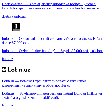
DostavkaInfo — Taomlar, dorilar, kitoblar va boshqa uy uchun
kerakli bo'lagan narsalarni yetkazib berish xizmatlari bor servislar.
dostavkainfo.uz
Imlo.uz — Орфографический словарь узбекского языка. В базе
более 87 000 слов.
Imlo.uz — O'zbek tilining imlo lug'ati. Saytda 87 000 ortiq so'z bor.
imlo.uz
Lotin.uz — поможет транслитерировать с узбекской
кириллицы на латиницу и обратно. Легко!
Lotin.uz — foydalanuvchilarga berilgan matnni lotindan kirillga va
aksincha o'girish xizmatini taklif etadi.
lotin.uz