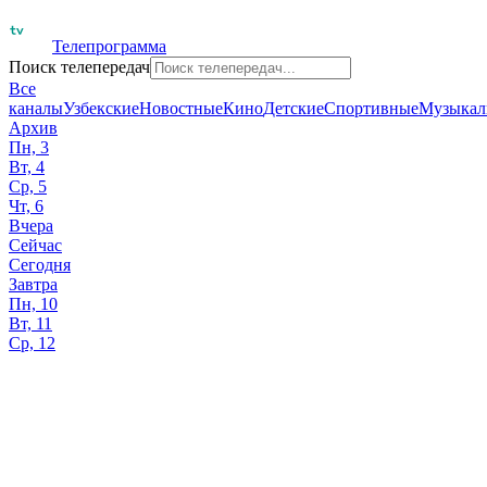
Телепрограмма
Поиск телепередач
Все
каналы
Узбекские
Новостные
Кино
Детские
Спортивные
Музыкал
Архив
Пн, 3
Вт, 4
Ср, 5
Чт, 6
Вчера
Сейчас
Сегодня
Завтра
Пн, 10
Вт, 11
Ср, 12