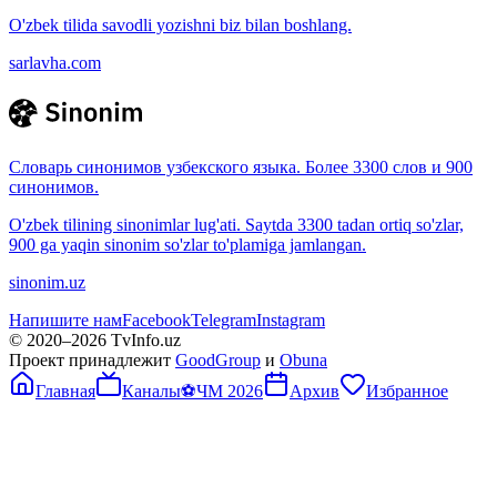
O'zbek tilida savodli yozishni biz bilan boshlang.
sarlavha.com
Словарь синонимов узбекского языка. Более 3300 слов и 900
синонимов.
O'zbek tilining sinonimlar lug'ati. Saytda 3300 tadan ortiq so'zlar,
900 ga yaqin sinonim so'zlar to'plamiga jamlangan.
sinonim.uz
Напишите нам
Facebook
Telegram
Instagram
© 2020–
2026
TvInfo.uz
Проект принадлежит
GoodGroup
и
Obuna
Главная
Каналы
⚽
ЧМ 2026
Архив
Избранное