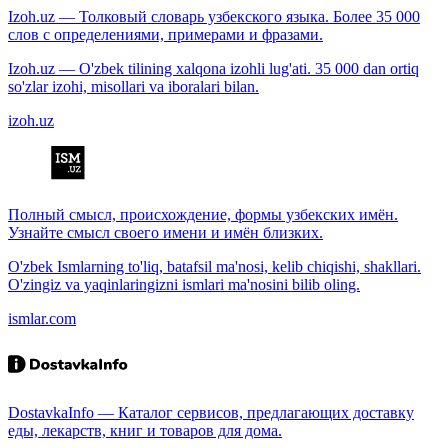
Izoh.uz — Толковый словарь узбекского языка. Более 35 000
слов с определениями, примерами и фразами.
Izoh.uz — O'zbek tilining xalqona izohli lug'ati. 35 000 dan ortiq
so'zlar izohi, misollari va iboralari bilan.
izoh.uz
Полный смысл, происхождение, формы узбекских имён.
Узнайте смысл своего имени и имён близких.
O'zbek Ismlarning to'liq, batafsil ma'nosi, kelib chiqishi, shakllari.
O'zingiz va yaqinlaringizni ismlari ma'nosini bilib oling.
ismlar.com
DostavkaInfo — Каталог сервисов, предлагающих доставку
еды, лекарств, книг и товаров для дома.