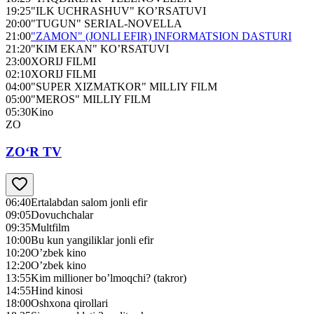
19:25
"ILK UCHRASHUV" KO’RSATUVI
20:00
"TUGUN" SERIAL-NOVELLA
21:00
"ZAMON" (JONLI EFIR) INFORMATSION DASTURI
21:20
"KIM EKAN" KO’RSATUVI
23:00
XORIJ FILMI
02:10
XORIJ FILMI
04:00
"SUPER XIZMATKOR" MILLIY FILM
05:00
"MEROS" MILLIY FILM
05:30
Kino
ZO
ZO‘R TV
06:40
Ertalabdan salom jonli efir
09:05
Dovuchchalar
09:35
Multfilm
10:00
Bu kun yangiliklar jonli efir
10:20
O’zbek kino
12:20
O’zbek kino
13:55
Kim millioner bo’lmoqchi? (takror)
14:55
Hind kinosi
18:00
Oshxona qirollari