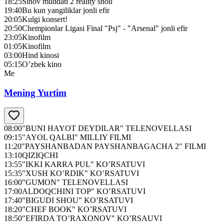
18:25
Sinov muddati 2 reality shou
19:40
Bu kun yangiliklar jonli efir
20:05
Kulgi konsert!
20:50
Chempionlar Ligasi Final "Psj" - "Arsenal" jonli efir
23:05
Kinofilm
01:05
Kinofilm
03:00
Hind kinosi
05:15
O’zbek kino
Me
Mening Yurtim
08:00
"BUNI HAYOT DEYDILAR" TELENOVELLASI
09:15
"AYOL QALBI" MILLIY FILMI
11:20
"PAYSHANBADAN PAYSHANBAGACHA 2" FILMI
13:10
QIZIQCHI
13:55
"IKKI KARRA PUL" KO’RSATUVI
15:35
"XUSH KO’RDIK" KO’RSATUVI
16:00
"GUMON" TELENOVELLASI
17:00
ALDOQCHINI TOP" KO’RSATUVI
17:40
"BIGUDI SHOU" KO’RSATUVI
18:20
"CHEF BOOK" KO’RSATUVI
18:50
"EFIRDA TO’RAXONOV" KO’RSAUVI