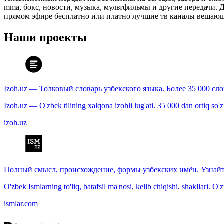
mma, бокс, новости, музыка, мультфильмы и другие передачи. Дл
прямом эфире бесплатно или платно лучшие тв каналы вещающ
Наши проекты
Izoh.uz — Толковый словарь узбекского языка. Более 35 000 сл
Izoh.uz — O'zbek tilining xalqona izohli lug'ati. 35 000 dan ortiq so'zla
izoh.uz
Полный смысл, происхождение, формы узбекских имён. Узнайт
O'zbek Ismlarning to'liq, batafsil ma'nosi, kelib chiqishi, shakllari. O'
ismlar.com