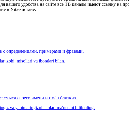
я вашего удобства на сайте все ТВ каналы имеют ссылку на просм
ие в Узбекистане.
ов с определениями, примерами и фразами.
r izohi, misollari va iboralari bilan.
е смысл своего имени и имён близких.
zingiz va yaqinlaringizni ismlari ma'nosini bilib oling.