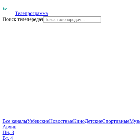
Телепрограмма
Поиск телепередач
Все каналы
Узбекские
Новостные
Кино
Детские
Спортивные
Муз
Архив
Пн, 3
Вт, 4