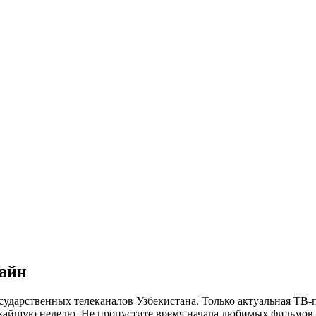
лайн
сударственных телеканалов Узбекистана. Только актуальная ТВ-
ижайшую неделю. Не пропустите время начала любимых фильмов, 