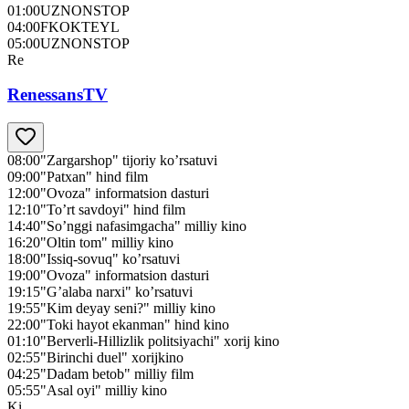
01:00
UZNONSTOP
04:00
FKOKTEYL
05:00
UZNONSTOP
Re
RenessansTV
08:00
"Zargarshop" tijoriy ko’rsatuvi
09:00
"Patxan" hind film
12:00
"Ovoza" informatsion dasturi
12:10
"To’rt savdoyi" hind film
14:40
"So’nggi nafasimgacha" milliy kino
16:20
"Oltin tom" milliy kino
18:00
"Issiq-sovuq" ko’rsatuvi
19:00
"Ovoza" informatsion dasturi
19:15
"G’alaba narxi" ko’rsatuvi
19:55
"Kim deyay seni?" milliy kino
22:00
"Toki hayot ekanman" hind kino
01:10
"Berverli-Hillizlik politsiyachi" xorij kino
02:55
"Birinchi duel" xorijkino
04:25
"Dadam betob" milliy film
05:55
"Asal oyi" milliy kino
Ki