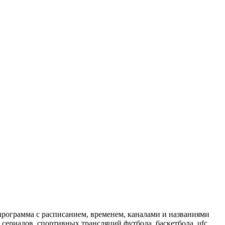
программа с расписанием, временем, каналами и названиями
сериалов, спортивных трансляций футбола, баскетбола, ufc,