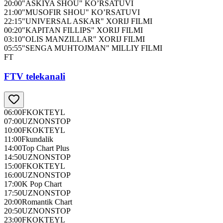
20:00
"ASKIYA SHOU" KO’RSATUVI
21:00
"MUSOFIR SHOU" KO’RSATUVI
22:15
"UNIVERSAL ASKAR" XORIJ FILMI
00:20
"KAPITAN FILLIPS" XORIJ FILMI
03:10
"OLIS MANZILLAR" XORIJ FILMI
05:55
"SENGA MUHTOJMAN" MILLIY FILMI
FT
FTV telekanali
06:00
FKOKTEYL
07:00
UZNONSTOP
10:00
FKOKTEYL
11:00
Fkundalik
14:00
Top Chart Plus
14:50
UZNONSTOP
15:00
FKOKTEYL
16:00
UZNONSTOP
17:00
K Pop Chart
17:50
UZNONSTOP
20:00
Romantik Chart
20:50
UZNONSTOP
23:00
FKOKTEYL