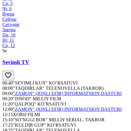
Ср, 5
Чт, 6
Вчера
Сейчас
Сегодня
Завтра
Пн, 10
Вт, 11
Ср, 12
Se
Sevimli TV
06:40
"SEVIMLI KUN" KO’RSATUVI
08:00
"TAQDIRLAR" TELENOVELLA (TAKROR)
09:00
"ZAMON" (JONLI EFIR) INFORMATSION DASTURI
09:20
"ISNOD" MILLIY FILM
11:20
"QALPOQ" KO’RSATUVI
12:00
"ZAMON" (JONLI EFIR) INFORMATSION DASTURI
12:15
XORIJ FILMI
15:10
"SO’NGGI BOR" MILLIY SERIAL. TAKROR
17:25
"KULDIR GUP" KO’RSATUVI
18:25
"TAQDIRLAR" TELENOVELLA