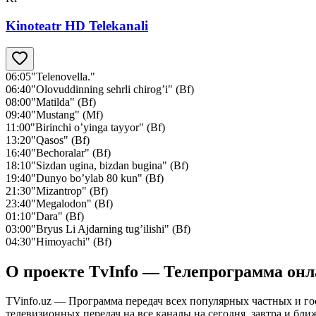
Kinoteatr HD Telekanali
06:05
"Telenovella."
06:40
"Olovuddinning sehrli chirog’i" (Bf)
08:00
"Matilda" (Bf)
09:40
"Mustang" (Mf)
11:00
"Birinchi o’yinga tayyor" (Bf)
13:20
"Qasos" (Bf)
16:40
"Bechoralar" (Bf)
18:10
"Sizdan ugina, bizdan bugina" (Bf)
19:40
"Dunyo bo’ylab 80 kun" (Bf)
21:30
"Mizantrop" (Bf)
23:40
"Megalodon" (Bf)
01:10
"Dara" (Bf)
03:00
"Bryus Li Ajdarning tug’ilishi" (Bf)
04:30
"Himoyachi" (Bf)
О проекте TvInfo — Телепрограмма он
TVinfo.uz — Программа передач всех популярных частных и го
телевизионных передач на все каналы на сегодня, завтра и бл