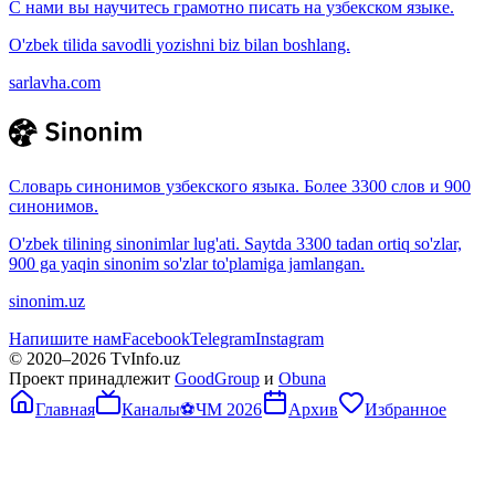
С нами вы научитесь грамотно писать на узбекском языке.
O'zbek tilida savodli yozishni biz bilan boshlang.
sarlavha.com
Словарь синонимов узбекского языка. Более 3300 слов и 900
синонимов.
O'zbek tilining sinonimlar lug'ati. Saytda 3300 tadan ortiq so'zlar,
900 ga yaqin sinonim so'zlar to'plamiga jamlangan.
sinonim.uz
Напишите нам
Facebook
Telegram
Instagram
© 2020–
2026
TvInfo.uz
Проект принадлежит
GoodGroup
и
Obuna
Главная
Каналы
⚽
ЧМ 2026
Архив
Избранное