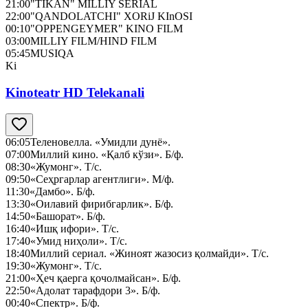
21:00
"TIKAN" MILLIY SERIAL
22:00
"QANDOLATCHI" XORiJ KInOSI
00:10
"OPPENGEYMER" KINO FILM
03:00
MILLIY FILM/HIND FILM
05:45
MUSIQA
Ki
Kinoteatr HD Telekanali
06:05
Теленовелла. «Умидли дунё».
07:00
Миллий кино. «Қалб кўзи». Б/ф.
08:30
«Жумонг». Т/с.
09:50
«Сеҳргарлар агентлиги». М/ф.
11:30
«Дамбо». Б/ф.
13:30
«Оилавий фирибгарлик». Б/ф.
14:50
«Башорат». Б/ф.
16:40
«Ишқ ифори». Т/с.
17:40
«Умид ниҳоли». Т/с.
18:40
Миллий сериал. «Жиноят жазосиз қолмайди». Т/с.
19:30
«Жумонг». Т/с.
21:00
«Ҳеч қаерга қочолмайсан». Б/ф.
22:50
«Адолат тарафдори 3». Б/ф.
00:40
«Спектр». Б/ф.