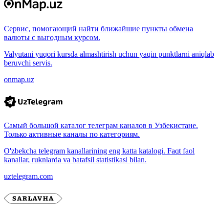
Сервис, помогающий найти ближайшие пункты обмена
валюты с выгодным курсом.
Valyutani yuqori kursda almashtirish uchun yaqin punktlarni aniqlab
beruvchi servis.
onmap.uz
Самый большой каталог телеграм каналов в Узбекистане.
Только активные каналы по категориям.
O'zbekcha telegram kanallarining eng katta katalogi. Faqt faol
kanallar, ruknlarda va batafsil statistikasi bilan.
uztelegram.com