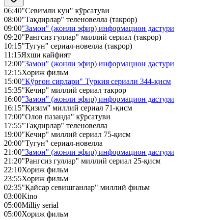
06:40
"Севимли кун" кўрсатуви
08:00
"Тақдирлар" теленовелла (такрор)
09:00
"Замон" (жонли эфир) информацион дастури
09:20
"Рангсиз гуллар" миллий сериал (такрор)
10:15
"Тугун" сериал-новелла (такрор)
11:15
Яхши кайфият
12:00
"Замон" (жонли эфир) информацион дастури
12:15
Хориж фильм
15:00
"Қўрғон сирлари" Туркия сериали 344-қисм
15:35
"Кечир" миллий сериал такрор
16:00
"Замон" (жонли эфир) информацион дастури
16:15
"Қизим" миллий сериал 71-қисм
17:00
"Олов пазанда" кўрсатуви
17:55
"Тақдирлар" теленовелла
19:00
"Кечир" миллий сериал 75-қисм
20:00
"Тугун" сериал-новелла
21:00
"Замон" (жонли эфир) информацион дастури
21:20
"Рангсиз гуллар" миллий сериал 25-қисм
22:10
Хориж фильм
23:55
Хориж фильм
02:35
"Қайсар севишганлар" миллий фильм
03:00
Kino
05:00
Milliy serial
05:00
Хориж фильм