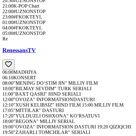
20:50
#UZNONSTOP
21:00
K-POP Chart
22:00
#UZNONSTOP
23:00
#FKOKTEYL
01:00
#UZNONSTOP
04:00
#FKOKTEYL
05:00
#UZNONSTOP
Re
RenessansTV
06:00
MADHIYA
06:10
KONSERT
08:00
"MENING DO‘STIM JIN" MILLIY FILM
10:00
"BILMAY SEVDIM" TURK SERIALI
11:00
"BAXT QASRI" HIND SERIALI
12:00
"OVOZA" INFORMATSIONDASTURI
12:10
"XUSH KELIBSIZ" HIND FILM 15:00 MILLIY FILM
17:05
"MITTILAR" DASTURI
17:20
"YULDUZLI OSHXONA" KO‘RSATUVI
18:00
"BEGONA" MILLIY SERIAL
19:00
"OVOZA" INFORMATSION DASTURI 19:20 QIZIQCHI
19:50
"ZAHARLI TOMCHILAR" SERIALI