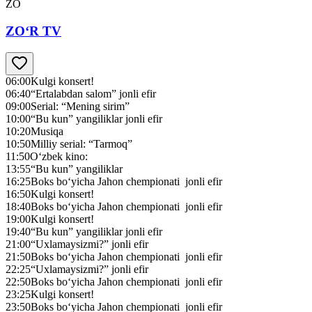
ZO
ZO‘R TV
06:00
Kulgi konsert!
06:40
“Ertalabdan salom” jonli efir
09:00
Serial: “Mening sirim”
10:00
“Bu kun” yangiliklar jonli efir
10:20
Musiqa
10:50
Milliy serial: “Tarmoq”
11:50
O‘zbek kino:
13:55
“Bu kun” yangiliklar
16:25
Boks bo‘yicha Jahon chempionati jonli efir
16:50
Kulgi konsert!
18:40
Boks bo‘yicha Jahon chempionati jonli efir
19:00
Kulgi konsert!
19:40
“Bu kun” yangiliklar jonli efir
21:00
“Uxlamaysizmi?” jonli efir
21:50
Boks bo‘yicha Jahon chempionati jonli efir
22:25
“Uxlamaysizmi?” jonli efir
22:50
Boks bo‘yicha Jahon chempionati jonli efir
23:25
Kulgi konsert!
23:50
Boks bo‘yicha Jahon chempionati jonli efir