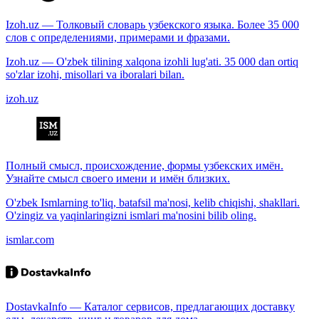
Izoh.uz — Толковый словарь узбекского языка. Более 35 000
слов с определениями, примерами и фразами.
Izoh.uz — O'zbek tilining xalqona izohli lug'ati. 35 000 dan ortiq
so'zlar izohi, misollari va iboralari bilan.
izoh.uz
Полный смысл, происхождение, формы узбекских имён.
Узнайте смысл своего имени и имён близких.
O'zbek Ismlarning to'liq, batafsil ma'nosi, kelib chiqishi, shakllari.
O'zingiz va yaqinlaringizni ismlari ma'nosini bilib oling.
ismlar.com
DostavkaInfo — Каталог сервисов, предлагающих доставку