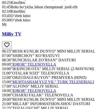
00:25
Kinofilm:
01:45
Boks bo‘yicha Jahon chempionati jonli efir
02:10
Kinofilm:
03:45
O‘zbek kino:
05:00
O‘zbek kino:
Mi
Milliy TV
06:15
"BESH KUNLIK DUNYO" MINI MILLIY SERIAL
07:00
"SHIRCHOY" KO‘RSATUVI
08:30
"BUNCHALAR ZO‘RSAN" DASTURI
09:00
"IQROR" TELENOVELLA
10:00
"IKKINCHI OTA" MILLIY SERIAL (2-MAVSUM)
11:00
"OTALAR SOZI" TELENOVELLA
12:00
"ORZUDAGI KUYOV" PREMYERA (HIND)
15:00
"MUHTASHAM YUZ YIL" TURK TELESERIALI
17:00
"ALFONS" MILLIY SERIAL
18:00
"IQROR" TELENOVELLA
19:00
"CHARXI FALAK" TELENOVELLA
20:00
"BESH KUNLIK DUNYO" MINI MILLIY SERIAL
21:00
"MILLAR" INFORMATSION-SHOU DASTURI
21:25
"TOZALOVCHI" MILLIY SERIAL