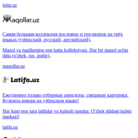
lotin.uz
Самая большая коллекция пословиц и поговорок на трёх
языках (узбекский, русский, английский).
Maqol va naqllarning eng katta kolleksiyasi. Har bir maqol uchta
tilda (o'zbek, rus, ingliz).
maqollar.uz
Ежедневно только отборные анекдоты, смешные картинки.
Кузница юмора на узбекском языке!
Har kuni eng sara latifalar va kulguli rasmlar. O'zbek tilidagi kulgu
markazi!
latifa.uz