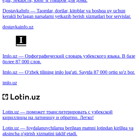
еды, лекарств, книг и товаров для дома.
DostavkaInfo — Taomlar, dorilar, kitoblar va boshqa uy uchun
kerakli bo'lagan narsalarni yetkazib berish xizmatlari bor servislar.
dostavkainfo.uz
Imlo.uz — Орфографический словарь узбекского языка. В базе
более 87 000 слов.
Imlo.uz — O'zbek tilining imlo lug'ati. Saytda 87 000 ortiq so'z bor.
imlo.uz
Lotin.uz — поможет транслитерировать с узбекской
кириллицы на латиницу и обратно. Легко!
Lotin.uz — foydalanuvchilarga berilgan matnni lotindan kirillga va
aksincha o'girish xizmatini taklif etadi.