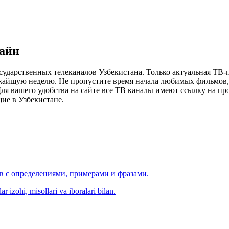
лайн
сударственных телеканалов Узбекистана. Только актуальная ТВ-
ижайшую неделю. Не пропустите время начала любимых фильмов, 
я вашего удобства на сайте все ТВ каналы имеют ссылку на просм
ие в Узбекистане.
ов с определениями, примерами и фразами.
r izohi, misollari va iboralari bilan.