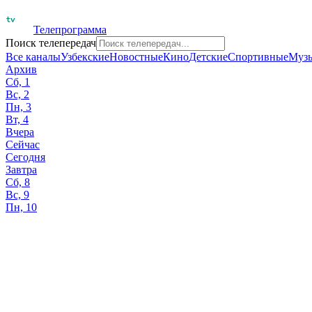
Телепрограмма
Поиск телепередач
Все каналы
Узбекские
Новостные
Кино
Детские
Спортивные
Муз
Архив
Сб, 1
Вс, 2
Пн, 3
Вт, 4
Вчера
Сейчас
Сегодня
Завтра
Сб, 8
Вс, 9
Пн, 10