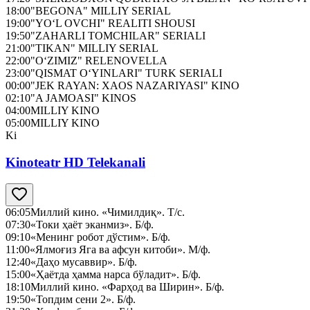
18:00
"BEGONA" MILLIY SERIAL
19:00
"YO‘L OVCHI" REALITI SHOUSI
19:50
"ZAHARLI TOMCHILAR" SERIALI
21:00
"TIKAN" MILLIY SERIAL
22:00
"O‘ZIMIZ" RELENOVELLA
23:00
"QISMAT O‘YINLARI" TURK SERIALI
00:00
"JEK RAYAN: XAOS NAZARIYASI" KINO
02:10
"A JAMOASI" KINOS
04:00
MILLIY KINO
05:00
MILLIY KINO
Ki
Kinoteatr HD Telekanali
06:05
Миллий кино. «Чимилдиқ». Т/с.
07:30
«Токи ҳаёт эканмиз». Б/ф.
09:10
«Менинг робот дўстим». Б/ф.
11:00
«Ялмоғиз Яга ва афсун китоби». М/ф.
12:40
«Даҳо мусаввир». Б/ф.
15:00
«Ҳаётда ҳамма нарса бўладит». Б/ф.
18:10
Миллий кино. «Фарҳод ва Ширин». Б/ф.
19:50
«Топдим сени 2». Б/ф.