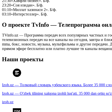
21:30
«Хавфли бизнес». Б/ф.
23:20
«Соя изидан». Б/ф.
01:10
«Миллат хазинаси 2». Б/ф.
03:10
«Интерстеллер». Б/ф.
О проекте TvInfo — Телепрограмма он
TVinfo.uz — Программа передач всех популярных частных и го
телевизионных передач на все каналы на сегодня, завтра и бл
mma, бокс, новости, музыка, мультфильмы и другие передачи. Дл
прямом эфире бесплатно или платно лучшие тв каналы вещающ
Наши проекты
Izoh.uz — Толковый словарь узбекского языка. Более 35 000 сл
Izoh.uz — O'zbek tilining xalqona izohli lug'ati. 35 000 dan ortiq so'zla
izoh.uz