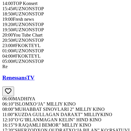
14:00
TOP Konsert
15:45
#UZNONSTOP
18:50
#UZNONSTOP
19:00
Fresh news
19:20
#UZNONSTOP
19:50
#UZNONSTOP
20:00
You Tube Chart
20:50
#UZNONSTOP
23:00
#FKOKTEYL
01:00
#UZNONSTOP
04:00
#FKOKTEYL
05:00
#UZNONSTOP
Re
RenessansTV
06:00
MADHIYA
06:10
"ISLOMXO‘JA" MILLIY KINO
08:00
"MUHABBAT SINOVLARI 2" MILLIY KINO
11:00
"KUZDA GULLAGAN DARAXT" MILLIYKINO
12:10
"O‘G‘IRLANMAGAN KELIN" HIND KINO
16:15
"9 RAQAMLI BEMOR" MILLIY KINO
17:20
"SHERZODXON QUDRATXO‘JA BILAN" KO‘RSATUVI