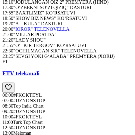
15:10
"JODULANGAN QIZ 2" PREMYERA (HIND)
17:30
"O‘ZBEKNI SO‘ZI QIZIQ" DASTURI
17:55
"BAXTLIMIZ" KO‘RSATUVI
18:50
"SHOW BIZ NEWS" KO‘RSATUVI
19:20
"A…KULA" DASTURI
20:00
"IQROR" TELENOVELLA
21:00
"MILLAR POSTDA"
21:20
"LADY SHOU"
21:55
"O‘TKIR TERGOV" KO‘RSATUVI
22:30
"OCHILMAGAN SIR" TELENOVELLA
23:25
"SEVGI YOKI G‘ALABA" PREMYERA (XORIJ)
FT
FTV telekanali
06:00
#FKOKTEYL
07:00
#UZNONSTOP
08:30
Top India Chart
09:20
#UZNONSTOP
10:00
#FKOKTEYL
11:00
Turk Top Chart
12:50
#UZNONSTOP
13:00
Meloman