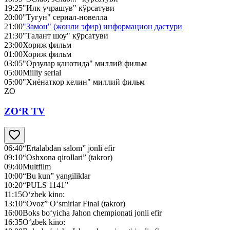
19:25
"Илк учрашув" кўрсатуви
20:00
"Тугун" сериал-новелла
21:00
"Замон" (жонли эфир) информацион дастури
21:30
"Талант шоу" кўрсатуви
23:00
Хориж фильм
01:00
Хориж фильм
03:05
"Орзулар қанотида" миллий фильм
05:00
Milliy serial
05:00
"Хиёнаткор келин" миллий фильм
ZO
ZO‘R TV
06:40
“Ertalabdan salom” jonli efir
09:10
“Oshxona qirollari” (takror)
09:40
Multfilm
10:00
“Bu kun” yangiliklar
10:20
“PULS 1141”
11:15
O‘zbek kino:
13:10
“Ovoz” O‘smirlar Final (takror)
16:00
Boks bo‘yicha Jahon chempionati jonli efir
16:35
O‘zbek kino: