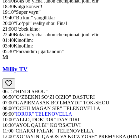
18:00
Boks bo‘yicha Jahon chempionati jonli efir
18:30
Kulgi konsert!
19:10
“Super vayn”
19:40
“Bu kun” yangiliklar
20:00
“Lo‘ppi” reality shou Final
21:00
O‘zbek kino:
22:40
Boks bo‘yicha Jahon chempionati jonli efir
01:40
Kinofilm:
03:40
Kinofilm:
05:30
“Farzandim jigarbandim”
Mi
Milliy TV
06:15
"HINDI SHOU"
06:50
"O‘ZBEKNI SO‘ZI QIZIQ" DASTURI
07:00
"GAPIRMASAK BO‘LMAYDI" TOK-SHOU
08:00
"OCHILMAGAN SIR" TELENOVELLA
09:00
"IQROR" TELENOVELLA
10:00
"ALLO, DOKTOR" DASTURI
10:30
"AYOL QALBI" KO‘RSATUVI
11:00
"CHARXI FALAK" TELENOVELLA
12:00
"XO‘JAYIN: QASOS VA KO‘Z YOSH" PREMYERA (HIN