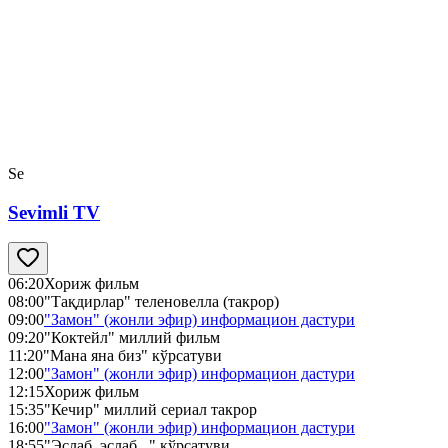
Se
Sevimli TV
06:20
Хориж фильм
08:00
"Тақдирлар" теленовелла (такрор)
09:00
"Замон" (жонли эфир) информацион дастури
09:20
"Коктейл" миллий фильм
11:20
"Мана яна биз" кўрсатуви
12:00
"Замон" (жонли эфир) информацион дастури
12:15
Хориж фильм
15:35
"Кечир" миллий сериал такрор
16:00
"Замон" (жонли эфир) информацион дастури
18:55
"Эслаб, эслаб..." кўрсатуви