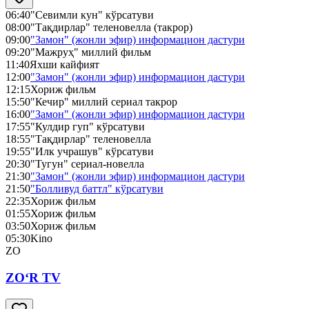
06:40
"Севимли кун" кўрсатуви
08:00
"Тақдирлар" теленовелла (такрор)
09:00
"Замон" (жонли эфир) информацион дастури
09:20
"Мажруҳ" миллий фильм
11:40
Яхши кайфият
12:00
"Замон" (жонли эфир) информацион дастури
12:15
Хориж фильм
15:50
"Кечир" миллий сериал такрор
16:00
"Замон" (жонли эфир) информацион дастури
17:55
"Кулдир гуп" кўрсатуви
18:55
"Тақдирлар" теленовелла
19:55
"Илк учрашув" кўрсатуви
20:30
"Тугун" сериал-новелла
21:30
"Замон" (жонли эфир) информацион дастури
21:50
"Болливуд баттл" кўрсатуви
22:35
Хориж фильм
01:55
Хориж фильм
03:50
Хориж фильм
05:30
Kino
ZO
ZO‘R TV