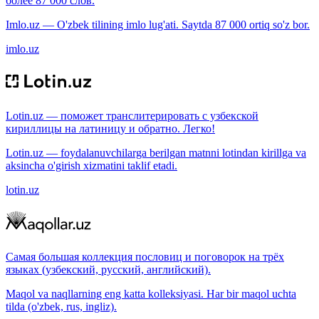
более 87 000 слов.
Imlo.uz — O'zbek tilining imlo lug'ati. Saytda 87 000 ortiq so'z bor.
imlo.uz
Lotin.uz — поможет транслитерировать с узбекской
кириллицы на латиницу и обратно. Легко!
Lotin.uz — foydalanuvchilarga berilgan matnni lotindan kirillga va
aksincha o'girish xizmatini taklif etadi.
lotin.uz
Самая большая коллекция пословиц и поговорок на трёх
языках (узбекский, русский, английский).
Maqol va naqllarning eng katta kolleksiyasi. Har bir maqol uchta
tilda (o'zbek, rus, ingliz).