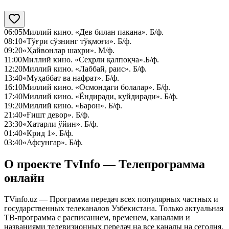
06:05
Миллий кино. «Дев билан пакана». Б/ф.
08:10
«Тўғри сўзнинг тўқмоғи». Б/ф.
09:20
«Ҳайвонлар шаҳри». М/ф.
11:00
Миллий кино. «Сеҳрли қалпоқча».Б/ф.
12:20
Миллий кино. «Лаббай, раис». Б/ф.
13:40
«Муҳаббат ва нафрат». Б/ф.
16:10
Миллий кино. «Осмондаги болалар». Б/ф.
17:40
Миллий кино. «Ёндиради, куйдиради». Б/ф.
19:20
Миллий кино. «Барон». Б/ф.
21:40
«Ғишт девор». Б/ф.
23:30
«Хатарли ўйин». Б/ф.
01:40
«Крид 1». Б/ф.
03:40
«Афсунгар». Б/ф.
О проекте TvInfo — Телепрограмма
онлайн
TVinfo.uz — Программа передач всех популярных частных и
государственных телеканалов Узбекистана. Только актуальная
ТВ-программа с расписанием, временем, каналами и
названиями телевизионных передач на все каналы на сегодня,