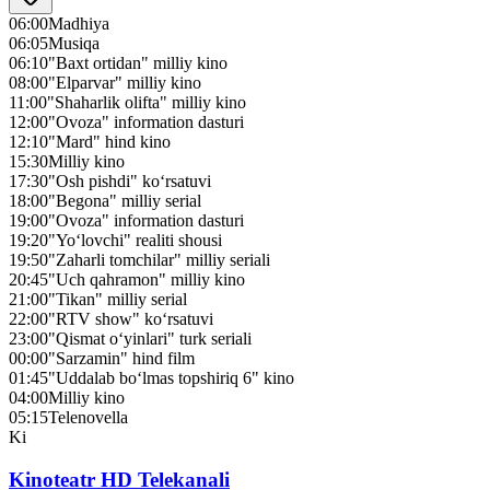
06:00
Madhiya
06:05
Musiqa
06:10
"Baxt ortidan" milliy kino
08:00
"Elparvar" milliy kino
11:00
"Shaharlik olifta" milliy kino
12:00
"Ovoza" information dasturi
12:10
"Mard" hind kino
15:30
Milliy kino
17:30
"Osh pishdi" ko‘rsatuvi
18:00
"Begona" milliy serial
19:00
"Ovoza" information dasturi
19:20
"Yo‘lovchi" realiti shousi
19:50
"Zaharli tomchilar" milliy seriali
20:45
"Uch qahramon" milliy kino
21:00
"Tikan" milliy serial
22:00
"RTV show" ko‘rsatuvi
23:00
"Qismat o‘yinlari" turk seriali
00:00
"Sarzamin" hind film
01:45
"Uddalab bo‘lmas topshiriq 6" kino
04:00
Milliy kino
05:15
Telenovella
Ki
Kinoteatr HD Telekanali