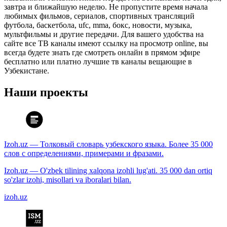
завтра и ближайшую неделю. Не пропустите время начала
любимых фильмов, сериалов, спортивных трансляций
футбола, баскетбола, ufc, mma, бокс, новости, музыка,
мультфильмы и другие передачи. Для вашего удобства на
сайте все ТВ каналы имеют ссылку на просмотр online, вы
всегда будете знать где смотреть онлайн в прямом эфире
бесплатно или платно лучшие тв каналы вещающие в
Узбекистане.
Наши проекты
Izoh.uz — Толковый словарь узбекского языка. Более 35 000
слов с определениями, примерами и фразами.
Izoh.uz — O'zbek tilining xalqona izohli lug'ati. 35 000 dan ortiq
so'zlar izohi, misollari va iboralari bilan.
izoh.uz