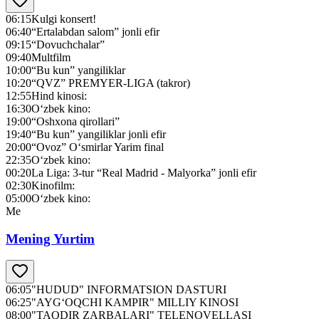
06:15
Kulgi konsert!
06:40
“Ertalabdan salom” jonli efir
09:15
“Dovuchchalar”
09:40
Multfilm
10:00
“Bu kun” yangiliklar
10:20
“QVZ” PREMYER-LIGA (takror)
12:55
Hind kinosi:
16:30
O‘zbek kino:
19:00
“Oshxona qirollari”
19:40
“Bu kun” yangiliklar jonli efir
20:00
“Ovoz” O‘smirlar Yarim final
22:35
O‘zbek kino:
00:20
La Liga: 3-tur “Real Madrid - Malyorka” jonli efir
02:30
Kinofilm:
05:00
O‘zbek kino:
Me
Mening Yurtim
06:05
"HUDUD" INFORMATSION DASTURI
06:25
"AYG‘OQCHI KAMPIR" MILLIY KINOSI
08:00
"TAQDIR ZARBALARI" TELENOVELLASI