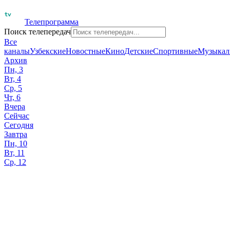
Телепрограмма
Поиск телепередач
Все
каналы
Узбекские
Новостные
Кино
Детские
Спортивные
Музыкал
Архив
Пн, 3
Вт, 4
Ср, 5
Чт, 6
Вчера
Сейчас
Сегодня
Завтра
Пн, 10
Вт, 11
Ср, 12