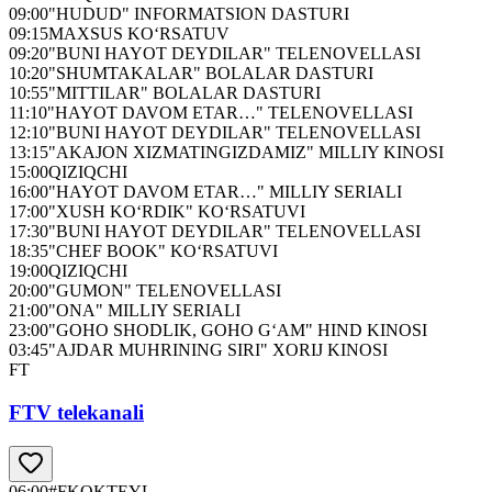
09:00
"HUDUD" INFORMATSION DASTURI
09:15
MAXSUS KO‘RSATUV
09:20
"BUNI HAYOT DEYDILAR" TELENOVELLASI
10:20
"SHUMTAKALAR" BOLALAR DASTURI
10:55
"MITTILAR" BOLALAR DASTURI
11:10
"HAYOT DAVOM ETAR…" TELENOVELLASI
12:10
"BUNI HAYOT DEYDILAR" TELENOVELLASI
13:15
"AKAJON XIZMATINGIZDAMIZ" MILLIY KINOSI
15:00
QIZIQCHI
16:00
"HAYOT DAVOM ETAR…" MILLIY SERIALI
17:00
"XUSH KO‘RDIK" KO‘RSATUVI
17:30
"BUNI HAYOT DEYDILAR" TELENOVELLASI
18:35
"CHEF BOOK" KO‘RSATUVI
19:00
QIZIQCHI
20:00
"GUMON" TELENOVELLASI
21:00
"ONA" MILLIY SERIALI
23:00
"GOHO SHODLIK, GOHO G‘AM" HIND KINOSI
03:45
"AJDAR MUHRINING SIRI" XORIJ KINOSI
FT
FTV telekanali
06:00
#FKOKTEYL