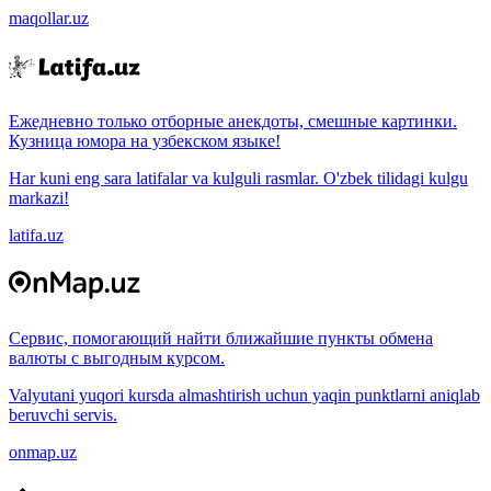
maqollar.uz
Ежедневно только отборные анекдоты, смешные картинки.
Кузница юмора на узбекском языке!
Har kuni eng sara latifalar va kulguli rasmlar. O'zbek tilidagi kulgu
markazi!
latifa.uz
Сервис, помогающий найти ближайшие пункты обмена
валюты с выгодным курсом.
Valyutani yuqori kursda almashtirish uchun yaqin punktlarni aniqlab
beruvchi servis.
onmap.uz