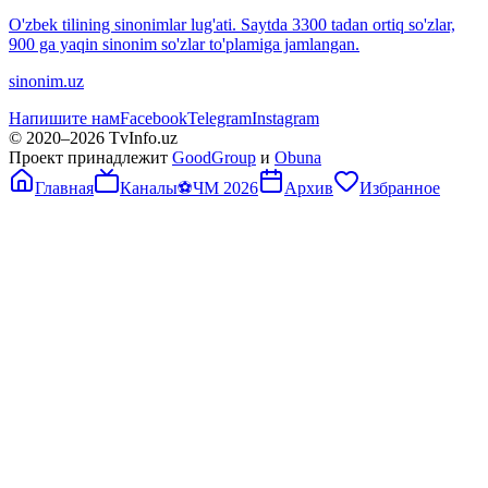
O'zbek tilining sinonimlar lug'ati. Saytda 3300 tadan ortiq so'zlar,
900 ga yaqin sinonim so'zlar to'plamiga jamlangan.
sinonim.uz
Напишите нам
Facebook
Telegram
Instagram
© 2020–
2026
TvInfo.uz
Проект принадлежит
GoodGroup
и
Obuna
Главная
Каналы
⚽
ЧМ 2026
Архив
Избранное