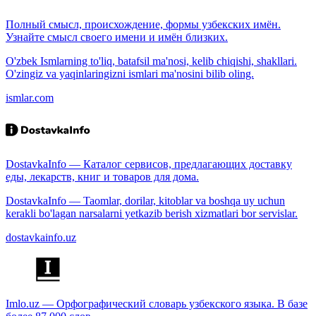
Полный смысл, происхождение, формы узбекских имён.
Узнайте смысл своего имени и имён близких.
O'zbek Ismlarning to'liq, batafsil ma'nosi, kelib chiqishi, shakllari.
O'zingiz va yaqinlaringizni ismlari ma'nosini bilib oling.
ismlar.com
DostavkaInfo — Каталог сервисов, предлагающих доставку
еды, лекарств, книг и товаров для дома.
DostavkaInfo — Taomlar, dorilar, kitoblar va boshqa uy uchun
kerakli bo'lagan narsalarni yetkazib berish xizmatlari bor servislar.
dostavkainfo.uz
Imlo.uz — Орфографический словарь узбекского языка. В базе