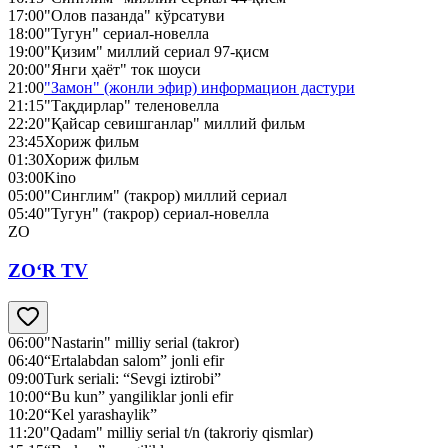
17:00
"Олов пазанда" кўрсатуви
18:00
"Тугун" сериал-новелла
19:00
"Қизим" миллий сериал 97-қисм
20:00
"Янги ҳаёт" ток шоуси
21:00
"Замон" (жонли эфир) информацион дастури
21:15
"Тақдирлар" теленовелла
22:20
"Қайсар севишганлар" миллий фильм
23:45
Хориж фильм
01:30
Хориж фильм
03:00
Kino
05:00
"Синглим" (такрор) миллий сериал
05:40
"Тугун" (такрор) сериал-новелла
ZO
ZO‘R TV
06:00
"Nastarin" milliy serial (takror)
06:40
“Ertalabdan salom” jonli efir
09:00
Turk seriali: “Sevgi iztirobi”
10:00
“Bu kun” yangiliklar jonli efir
10:20
“Kel yarashaylik”
11:20
"Qadam" milliy serial t/n (takroriy qismlar)