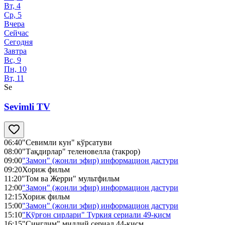
Вт, 4
Ср, 5
Вчера
Сейчас
Сегодня
Завтра
Вс, 9
Пн, 10
Вт, 11
Se
Sevimli TV
06:40
"Севимли кун" кўрсатуви
08:00
"Тақдирлар" теленовелла (такрор)
09:00
"Замон" (жонли эфир) информацион дастури
09:20
Хориж фильм
11:20
"Том ва Жерри" мультфильм
12:00
"Замон" (жонли эфир) информацион дастури
12:15
Хориж фильм
15:00
"Замон" (жонли эфир) информацион дастури
15:10
"Қўрғон сирлари" Туркия сериали 49-қисм
16:15
"Синглим" миллий сериал 44-қисм