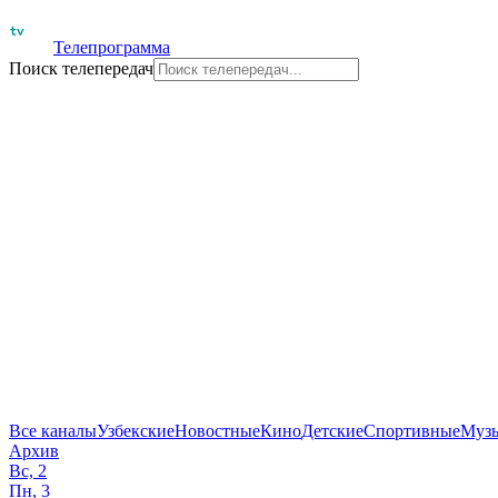
Телепрограмма
Поиск телепередач
Все каналы
Узбекские
Новостные
Кино
Детские
Спортивные
Муз
Архив
Вс, 2
Пн, 3