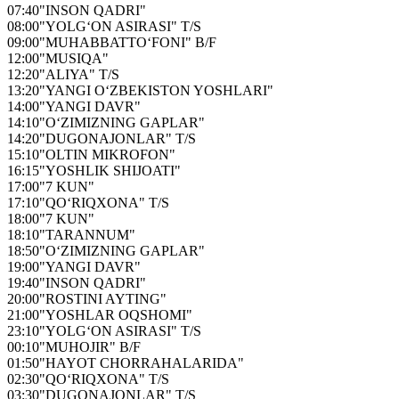
07:40
"INSON QADRI"
08:00
"YOLG‘ON ASIRASI" T/S
09:00
"MUHABBATTO‘FONI" B/F
12:00
"MUSIQA"
12:20
"ALIYA" T/S
13:20
"YANGI O‘ZBEKISTON YOSHLARI"
14:00
"YANGI DAVR"
14:10
"O‘ZIMIZNING GAPLAR"
14:20
"DUGONAJONLAR" T/S
15:10
"OLTIN MIKROFON"
16:15
"YOSHLIK SHIJOATI"
17:00
"7 KUN"
17:10
"QO‘RIQXONA" T/S
18:00
"7 KUN"
18:10
"TARANNUM"
18:50
"O‘ZIMIZNING GAPLAR"
19:00
"YANGI DAVR"
19:40
"INSON QADRI"
20:00
"ROSTINI AYTING"
21:00
"YOSHLAR OQSHOMI"
23:10
"YOLG‘ON ASIRASI" T/S
00:10
"MUHOJIR" B/F
01:50
"HAYOT CHORRAHALARIDA"
02:30
"QO‘RIQXONA" T/S
03:30
"DUGONAJONLAR" T/S