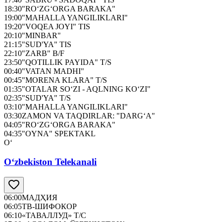
18:30
"RO‘ZG‘ORGA BARAKA"
19:00
"MAHALLA YANGILIKLARI"
19:20
"VOQEA JOYI" TIS
20:10
"MINBAR"
21:15
"SUD'YA" TIS
22:10
"ZARB" B/F
23:50
"QOTILLIK PAYIDA" T/S
00:40
"VATAN MADHI"
00:45
"MORENA KLARA" T/S
01:35
"OTALAR SO‘ZI - AQLNING KO‘ZI"
02:35
"SUD'YA" T/S
03:10
"MAHALLA YANGILIKLARI"
03:30
ZAMON VA TAQDIRLAR: "DARG‘A"
04:05
"RO‘ZG‘ORGA BARAKA"
04:35
"OYNA" SPEKTAKL
O‘
O‘zbekiston Telekanali
06:00
МАДҲИЯ
06:05
ТВ-ШИФОКОР
06:10
«ТАВАЛЛУД» Т/С