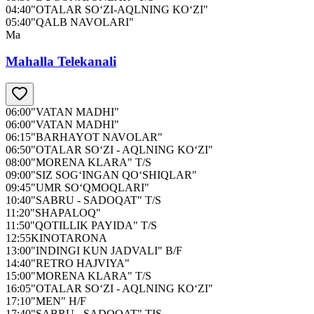
04:40
"OTALAR SO‘ZI-AQLNING KO‘ZI"
05:40
"QALB NAVOLARI"
Ma
Mahalla Telekanali
06:00
"VATAN MADHI"
06:00
"VATAN MADHI"
06:15
"BARHAYOT NAVOLAR"
06:50
"OTALAR SO‘ZI - AQLNING KO‘ZI"
08:00
"MORENA KLARA" T/S
09:00
"SIZ SOG‘INGAN QO‘SHIQLAR"
09:45
"UMR SO‘QMOQLARI"
10:40
"SABRU - SADOQAT" T/S
11:20
"SHAPALOQ"
11:50
"QOTILLIK PAYIDA" T/S
12:55
KINOTARONA
13:00
"INDINGI KUN JADVALI" B/F
14:40
"RETRO HAJVIYA"
15:00
"MORENA KLARA" T/S
16:05
"OTALAR SO‘ZI - AQLNING KO‘ZI"
17:10
"MEN" H/F
17:40
"SABRU - SADOQAT" TIS