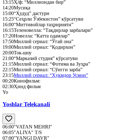
13:15
Ҳ/ф: “Миллиондан бир”
14:20
Мусиқа
15:00
“Ҳудуд” дастури
15:25
“Сеҳрли Ўзбекистон” кўрсатуви
16:00
“Миттивойлар таҳририяти”
16:15
Теленовелла: “Тақдирлар зарбалари”
17:20
Новелла: “Катта одамлар”
17:50
Миллий сериал: “Ўгай она”
19:00
Миллий сериал: “Қодирхон”
20:00
Ток-шоу
21:00
“Марказий студия” кўрсатуви
21:15
Миллий сериал: “Фотима ва Зуҳра”
22:15
Миллий сериал: “Сўнгги зарба”
23:15
Миллий сериал: “Ҳукмдор Усмон”
00:20
Кинофильм:
02:30
Ҳинд фильм
Yo
Yoshlar Telekanali
06:00
"VATAN MEHRI"
06:05
"ALIYA" T/S
07:00
"YANGI DAVR"