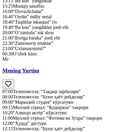
15:15
“Bu kun” yangiliklar
15:25
Musiqiy tanaffus
16:00
“Dovuchchalar”
16:40
"Oydin" milliy serial
18:40
"Taqdirlar iskanjasi" t/n
19:40
“Bu kun” yangiliklar jonli efir
20:00
“O‘zimizda” tok shou
21:00
"Boriga baraka" jonli efir
22:30
“Zamonaviy ertaklar”
23:00
“Uxlamaysizmi?”
00:30
O‘zbek kino:
Me
Mening Yurtim
07:00
Теленовелла: “Тақдир зарбалари”
08:00
Теленовелла: “Буни ҳаёт дейдилар”
09:00
“Марказий студия” кўрсатуви
09:15
Миллий сериал: “Қодирхон” такрори
10:20
“Алвидо актёр” кўрсатуви
11:00
Миллий сериал: “Фотима ва Зуҳра” такрори
12:00
“Ҳудуд” дастури
12:15
Теленовелла: “Буни ҳаёт дейдилар”