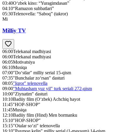
03:40
O‘zbek kino: “Yuragimdasan”
04:10
“Ramazon suhbatlari”
05:30
Telenovella: “Saboq” (takror)
Mi
Milliy TV
06:00
Telekanal madhiyasi
06:00
Telekanal madhiyasi
06:05
Motivatsiya
06:10
Musiqa
07:00
"Do‘stlar" milliy serial 15-qism
07:35
"Bunchalar zo‘rsan" dasturi
08:05
"Iqror" telenovella
09:00
"Muhtasham yuz yil" turk seriali 272-qism
10:00
"Ziynatim" dasturi
10:10
Badiiy film (O‘zbek) Achchiq hayot
11:45
"HOP-SHOP"
11:45
Musiqa
12:10
Badiiy film (Hind) Men bormanku
15:10
"HOP-SHOP"
15:15
"Otalar so‘zi" telenovella
16:10
"Paxmoq kelin" milliy serial (1-mavsum) 14-qism