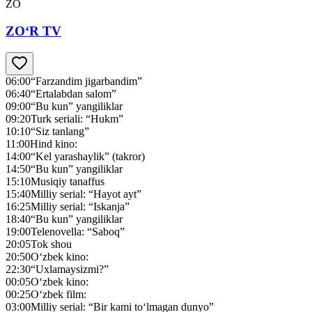
ZO
ZO‘R TV
06:00
“Farzandim jigarbandim”
06:40
“Ertalabdan salom”
09:00
“Bu kun” yangiliklar
09:20
Turk seriali: “Hukm”
10:10
“Siz tanlang”
11:00
Hind kino:
14:00
“Kel yarashaylik” (takror)
14:50
“Bu kun” yangiliklar
15:10
Musiqiy tanaffus
15:40
Milliy serial: “Hayot ayt”
16:25
Milliy serial: “Iskanja”
18:40
“Bu kun” yangiliklar
19:00
Telenovella: “Saboq”
20:05
Tok shou
20:50
O‘zbek kino:
22:30
“Uxlamaysizmi?”
00:05
O‘zbek kino:
00:25
O‘zbek film:
03:00
Milliy serial: “Bir kami to‘lmagan dunyo”