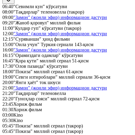
06:40
"Севимли кун" кўрсатуви
08:00
"Тақдирлар" теленовелла (такрор)
09:00
"Замон" (жонли эфир) информацион дастури
09:20
"Жаноб қоровул" миллий фильм
11:00
"Кулдир гуп" кўрсатуви (такрор)
12:00
"Замон" (жонли эфир) информацион дастури
12:15
"Суряванши" ҳинд фильми
15:00
"Оила учун" Туркия сериали 143-қисм
16:00
"Замон" (жонли эфир) информацион дастури
16:15
"Орамиздаги одамлар" кўрсатуви
16:45
"Қора қути" миллий сериал 51-қисм
17:30
"Олов пазанда" кўрсатуви
18:00
"Покиза" миллий сериал 61-қисм
19:00
"Севги изтироблари" миллий сериали 36-қисм
20:00
"Янги ҳаёт" ток шоуси
21:00
"Замон" (жонли эфир) информацион дастури
21:20
"Тақдирлар" теленовелла
22:20
"Гуноҳлар сояси" миллий сериал 72-қисм
23:45
Хориж фильм
01:30
Хориж фильм
03:00
Kino
05:30
Kino
05:45
"Покиза" миллий сериал (такрор)
05:45
"Покиза" миллий сериал (такрор)