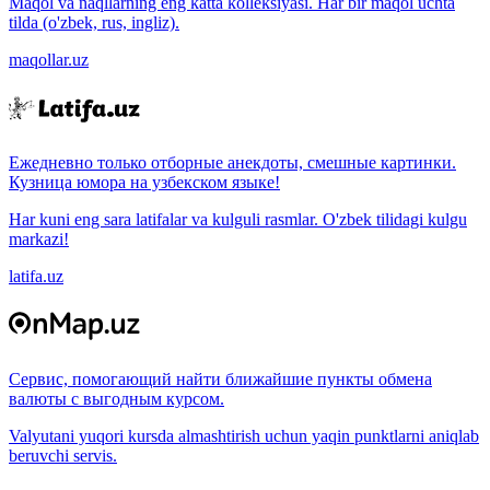
Maqol va naqllarning eng katta kolleksiyasi. Har bir maqol uchta
tilda (o'zbek, rus, ingliz).
maqollar.uz
Ежедневно только отборные анекдоты, смешные картинки.
Кузница юмора на узбекском языке!
Har kuni eng sara latifalar va kulguli rasmlar. O'zbek tilidagi kulgu
markazi!
latifa.uz
Сервис, помогающий найти ближайшие пункты обмена
валюты с выгодным курсом.
Valyutani yuqori kursda almashtirish uchun yaqin punktlarni aniqlab
beruvchi servis.