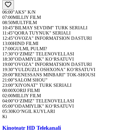
06:00
"AKS" K/N
07:00
MILLIY FILM
08:50
MULTFILM
10:45
"BILMAY SEVDIM" TURK SERIALI
11:45
"QORA TUYNUK" SERIALI
12:45
"OVOZA" INFORMATSION DASTURI
13:00
HIND FILMI
17:00
GULMI, PULMI?
17:30
"O‘ZIMIZ" TELENOVELLASI
18:30
"ODAMIYLIK" KO‘RSATUVI
19:00
"OVOZA" INFORMATSION DASTURI
19:30
"YULDUZLI OSHXONA" KO‘RSATUVI
20:00
"RENESSANS MINBARI" TOK-SHOUSI
21:00
"SALOM SHOU"
23:00
"XIYONAT" TURK SERIALI
00:00
XORIJ FILMI
02:00
MILLIY FILM
04:00
"O‘ZIMIZ" TELENOVELLASI
05:00
"ODAMIYLIK" KO‘RSATUVI
05:30
KO‘NGIL KUYLARI
Ki
Kinoteatr HD Telekanali