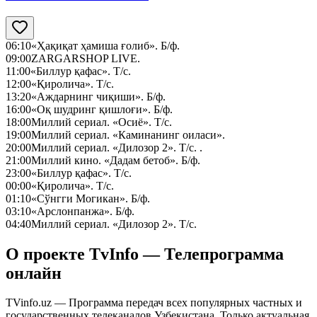
06:10
«Ҳақиқат ҳамиша ғолиб». Б/ф.
09:00
ZARGARSHOP LIVE.
11:00
«Биллур қафас». Т/с.
12:00
«Қиролича». Т/с.
13:20
«Аждарнинг чиқиши». Б/ф.
16:00
«Оқ шудринг қишлоғи». Б/ф.
18:00
Миллий сериал. «Осиё». Т/с.
19:00
Миллий сериал. «Каминанинг оиласи».
20:00
Миллий сериал. «Дилозор 2». Т/с. .
21:00
Миллий кино. «Дадам бетоб». Б/ф.
23:00
«Биллур қафас». Т/с.
00:00
«Қиролича». Т/с.
01:10
«Сўнгги Могикан». Б/ф.
03:10
«Арслонпанжа». Б/ф.
04:40
Миллий сериал. «Дилозор 2». Т/с.
О проекте TvInfo — Телепрограмма
онлайн
TVinfo.uz — Программа передач всех популярных частных и
государственных телеканалов Узбекистана. Только актуальная