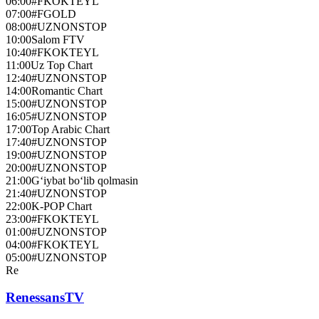
06:00
#FKOKTEYL
07:00
#FGOLD
08:00
#UZNONSTOP
10:00
Salom FTV
10:40
#FKOKTEYL
11:00
Uz Top Chart
12:40
#UZNONSTOP
14:00
Romantic Chart
15:00
#UZNONSTOP
16:05
#UZNONSTOP
17:00
Top Arabic Chart
17:40
#UZNONSTOP
19:00
#UZNONSTOP
20:00
#UZNONSTOP
21:00
G‘iybat bo‘lib qolmasin
21:40
#UZNONSTOP
22:00
K-POP Chart
23:00
#FKOKTEYL
01:00
#UZNONSTOP
04:00
#FKOKTEYL
05:00
#UZNONSTOP
Re
RenessansTV