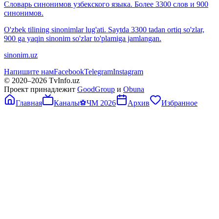
Словарь синонимов узбекского языка. Более 3300 слов и 900
синонимов.
O'zbek tilining sinonimlar lug'ati. Saytda 3300 tadan ortiq so'zlar,
900 ga yaqin sinonim so'zlar to'plamiga jamlangan.
sinonim.uz
Напишите нам
Facebook
Telegram
Instagram
© 2020–
2026
TvInfo.uz
Проект принадлежит
GoodGroup
и
Obuna
Главная
Каналы
⚽
ЧМ 2026
Архив
Избранное