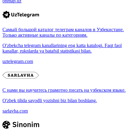
onmap.uz
Самый большой каталог телеграм каналов в Узбекистане.
Только активные каналы по категориям.
O'zbekcha telegram kanallarining eng katta katalogi. Faqt faol
kanallar, ruknlarda va batafsil statistikasi bilan.
uztelegram.com
С нами вы научитесь грамотно писать на узбекском языке.
O'zbek tilida savodli yozishni biz bilan boshlang.
sarlavha.com