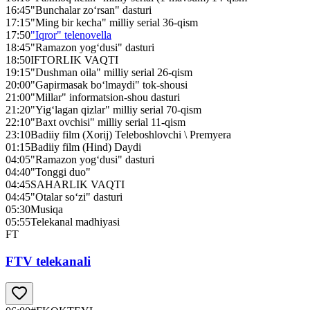
16:45
"Bunchalar zo‘rsan" dasturi
17:15
"Ming bir kecha" milliy serial 36-qism
17:50
"Iqror" telenovella
18:45
"Ramazon yog‘dusi" dasturi
18:50
IFTORLIK VAQTI
19:15
"Dushman oila" milliy serial 26-qism
20:00
"Gapirmasak bo‘lmaydi" tok-shousi
21:00
"Millar" informatsion-shou dasturi
21:20
"Yig‘lagan qizlar" milliy serial 70-qism
22:10
"Baxt ovchisi" milliy serial 11-qism
23:10
Badiiy film (Xorij) Teleboshlovchi \ Premyera
01:15
Badiiy film (Hind) Daydi
04:05
"Ramazon yog‘dusi" dasturi
04:40
"Tonggi duo"
04:45
SAHARLIK VAQTI
04:45
"Otalar so‘zi" dasturi
05:30
Musiqa
05:55
Telekanal madhiyasi
FT
FTV telekanali