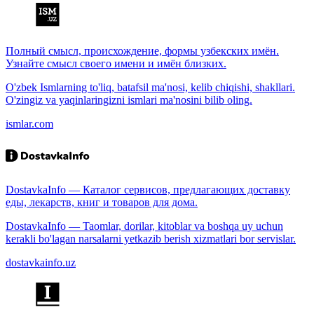
Полный смысл, происхождение, формы узбекских имён.
Узнайте смысл своего имени и имён близких.
O'zbek Ismlarning to'liq, batafsil ma'nosi, kelib chiqishi, shakllari.
O'zingiz va yaqinlaringizni ismlari ma'nosini bilib oling.
ismlar.com
DostavkaInfo — Каталог сервисов, предлагающих доставку
еды, лекарств, книг и товаров для дома.
DostavkaInfo — Taomlar, dorilar, kitoblar va boshqa uy uchun
kerakli bo'lagan narsalarni yetkazib berish xizmatlari bor servislar.
dostavkainfo.uz