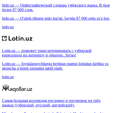
Imlo.uz — Орфографический словарь узбекского языка. В базе
более 87 000 слов.
Imlo.uz — O'zbek tilining imlo lug'ati. Saytda 87 000 ortiq so'z bor.
imlo.uz
Lotin.uz — поможет транслитерировать с узбекской
кириллицы на латиницу и обратно. Легко!
Lotin.uz — foydalanuvchilarga berilgan matnni lotindan kirillga va
aksincha o'girish xizmatini taklif etadi.
lotin.uz
Самая большая коллекция пословиц и поговорок на трёх
языках (узбекский, русский, английский).