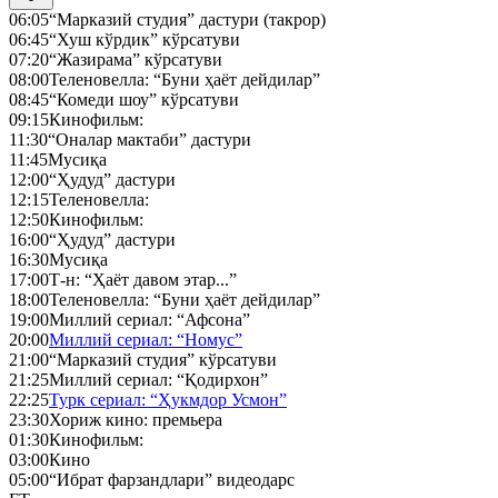
06:05
“Марказий студия” дастури (такрор)
06:45
“Хуш кўрдик” кўрсатуви
07:20
“Жазирама” кўрсатуви
08:00
Теленовелла: “Буни ҳаёт дейдилар”
08:45
“Комеди шоу” кўрсатуви
09:15
Кинофильм:
11:30
“Оналар мактаби” дастури
11:45
Мусиқа
12:00
“Ҳудуд” дастури
12:15
Теленовелла:
12:50
Кинофильм:
16:00
“Ҳудуд” дастури
16:30
Мусиқа
17:00
Т-н: “Ҳаёт давом этар...”
18:00
Теленовелла: “Буни ҳаёт дейдилар”
19:00
Миллий сериал: “Афсона”
20:00
Миллий сериал: “Номус”
21:00
“Марказий студия” кўрсатуви
21:25
Миллий сериал: “Қодирхон”
22:25
Турк сериал: “Ҳукмдор Усмон”
23:30
Хориж кино: премьера
01:30
Кинофильм:
03:00
Кино
05:00
“Ибрат фарзандлари” видеодарс