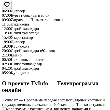
06:00
Дилозор
07:00
Бургут соясидаги илон
09:00
Zargarshop. Прямая трансляция
11:00
Қўриқхона
12:00
Сарой жавоҳири
13:30
Севги ҳам ўтади
15:40
Ўзаро таъсир
18:00
Дилозор
19:00
Қўриқхона
20:00
Сарой жавоҳири (60-qism)
21:30
Емғир
00:50
Пекинлик тансоқчи
02:30
Нинза тошбақалар
04:20
Сарой жавоҳири
05:20
Қўриқхона
О проекте TvInfo — Телепрограмма
онлайн
TVinfo.uz — Программа передач всех популярных частных и
государственных телеканалов Узбекистана. Только актуальная
ТВ-программа с расписанием, временем, каналами и