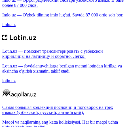
Imlo.uz — Орфографический словарь узбекского языка. В базе
более 87 000 слов.
Imlo.uz — O'zbek tilining imlo lug'ati. Saytda 87 000 ortiq so'z bor.
imlo.uz
Lotin.uz — поможет транслитерировать с узбекской
кириллицы на латиницу и обратно. Легко!
Lotin.uz — foydalanuvchilarga berilgan matnni lotindan kirillga va
aksincha o'girish xizmatini taklif etadi.
lotin.uz
Самая большая коллекция пословиц и поговорок на трёх
языках (узбекский, русский, английский).
Maqol va naqllarning eng katta kolleksiyasi. Har bir maqol uchta