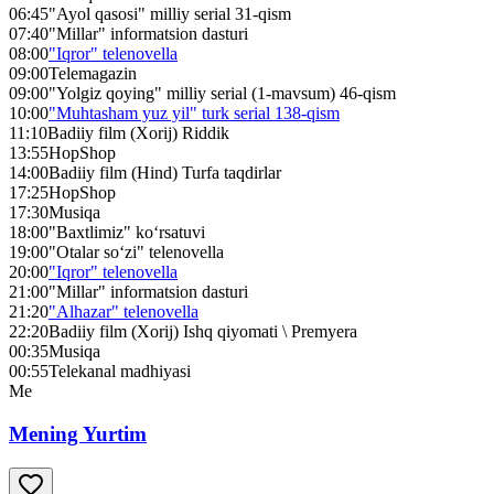
06:45
"Ayol qasosi" milliy serial 31-qism
07:40
"Millar" informatsion dasturi
08:00
"Iqror" telenovella
09:00
Telemagazin
09:00
"Yolgiz qoying" milliy serial (1-mavsum) 46-qism
10:00
"Muhtasham yuz yil" turk serial 138-qism
11:10
Badiiy film (Xorij) Riddik
13:55
HopShop
14:00
Badiiy film (Hind) Turfa taqdirlar
17:25
HopShop
17:30
Musiqa
18:00
"Baxtlimiz" ko‘rsatuvi
19:00
"Otalar so‘zi" telenovella
20:00
"Iqror" telenovella
21:00
"Millar" informatsion dasturi
21:20
"Alhazar" telenovella
22:20
Badiiy film (Xorij) Ishq qiyomati \ Premyera
00:35
Musiqa
00:55
Telekanal madhiyasi
Me
Mening Yurtim