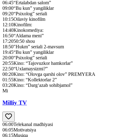
06:45
“Ertalabdan salom”
09:00
“Bu kun” yangiliklar
09:20
“Psixolog” seriali
10:15
Oilaviy kinofilm
12:10
Kinofilm:
14:40
Kinokomediya:
16:50
“Aldama meni”
17:20
50:50 shou
18:50
"Нukm” seriali 2-mavsum
19:45
“Bu kun” yangiliklar
20:00
“Psixolog” seriali
20:55
Kino: “Tajovuzkor hamkorlar”
22:50
“Uxlamaysizmi?”
00:20
Kino: “Olovga qarshi olov” PREMYERA
01:55
Kino: “Kollektorlar 2”
03:20
Kino: “Darg‘azab sohibjamol”
Mi
Milliy TV
06:00
Telekanal madhiyasi
06:05
Motivatsiya
06:15
Musiqa