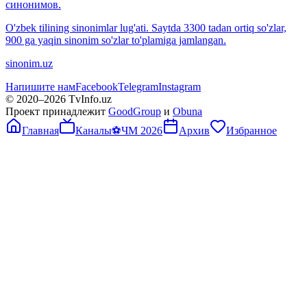
синонимов.
O'zbek tilining sinonimlar lug'ati. Saytda 3300 tadan ortiq so'zlar,
900 ga yaqin sinonim so'zlar to'plamiga jamlangan.
sinonim.uz
Напишите нам
Facebook
Telegram
Instagram
© 2020–
2026
TvInfo.uz
Проект принадлежит
GoodGroup
и
Obuna
Главная
Каналы
⚽
ЧМ 2026
Архив
Избранное