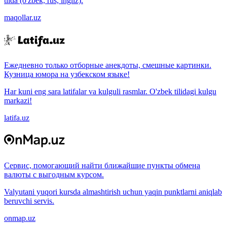
tilda (o'zbek, rus, ingliz).
maqollar.uz
Ежедневно только отборные анекдоты, смешные картинки.
Кузница юмора на узбекском языке!
Har kuni eng sara latifalar va kulguli rasmlar. O'zbek tilidagi kulgu
markazi!
latifa.uz
Сервис, помогающий найти ближайшие пункты обмена
валюты с выгодным курсом.
Valyutani yuqori kursda almashtirish uchun yaqin punktlarni aniqlab
beruvchi servis.
onmap.uz