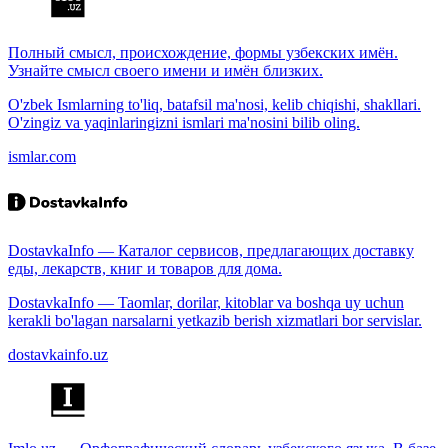
Полный смысл, происхождение, формы узбекских имён.
Узнайте смысл своего имени и имён близких.
O'zbek Ismlarning to'liq, batafsil ma'nosi, kelib chiqishi, shakllari.
O'zingiz va yaqinlaringizni ismlari ma'nosini bilib oling.
ismlar.com
DostavkaInfo — Каталог сервисов, предлагающих доставку
еды, лекарств, книг и товаров для дома.
DostavkaInfo — Taomlar, dorilar, kitoblar va boshqa uy uchun
kerakli bo'lagan narsalarni yetkazib berish xizmatlari bor servislar.
dostavkainfo.uz