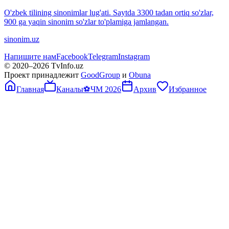
O'zbek tilining sinonimlar lug'ati. Saytda 3300 tadan ortiq so'zlar,
900 ga yaqin sinonim so'zlar to'plamiga jamlangan.
sinonim.uz
Напишите нам
Facebook
Telegram
Instagram
© 2020–
2026
TvInfo.uz
Проект принадлежит
GoodGroup
и
Obuna
Главная
Каналы
⚽
ЧМ 2026
Архив
Избранное