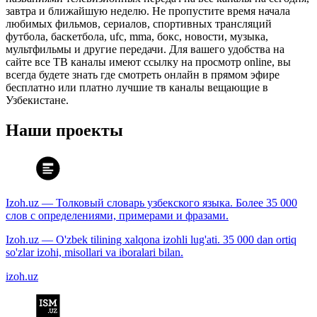
завтра и ближайшую неделю. Не пропустите время начала
любимых фильмов, сериалов, спортивных трансляций
футбола, баскетбола, ufc, mma, бокс, новости, музыка,
мультфильмы и другие передачи. Для вашего удобства на
сайте все ТВ каналы имеют ссылку на просмотр online, вы
всегда будете знать где смотреть онлайн в прямом эфире
бесплатно или платно лучшие тв каналы вещающие в
Узбекистане.
Наши проекты
Izoh.uz — Толковый словарь узбекского языка. Более 35 000
слов с определениями, примерами и фразами.
Izoh.uz — O'zbek tilining xalqona izohli lug'ati. 35 000 dan ortiq
so'zlar izohi, misollari va iboralari bilan.
izoh.uz