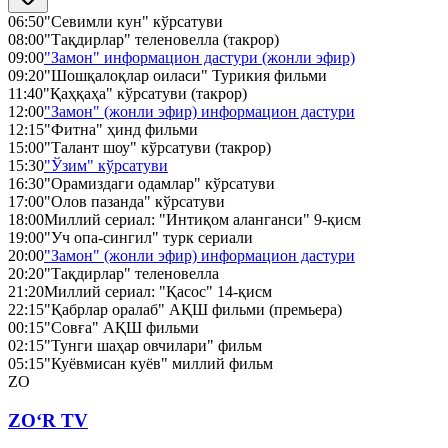
06:50
"Севимли кун" кўрсатуви
08:00
"Тақдирлар" теленовелла (такрор)
09:00
"Замон" информацион дастури (жонли эфир)
09:20
"Шошқалоқлар оиласи" Турикия фильми
11:40
"Қаҳқаҳа" кўрсатуви (такрор)
12:00
"Замон" (жонли эфир) информацион дастури
12:15
"Фитна" ҳинд фильми
15:00
"Талант шоу" кўрсатуви (такрор)
15:30
"Ўзим" кўрсатуви
16:30
"Орамиздаги одамлар" кўрсатуви
17:00
"Олов пазанда" кўрсатуви
18:00
Миллий сериал: "Интиқом аланганси" 9-қисм
19:00
"Уч опа-сингил" турк сериали
20:00
"Замон" (жонли эфир) информацион дастури
20:20
"Тақдирлар" теленовелла
21:20
Миллий сериал: "Қасос" 14-қисм
22:15
"Қабрлар оралаб" АҚШ фильми (премьера)
00:15
"Совға" АҚШ фильми
02:15
"Тунги шаҳар овчилари" фильм
05:15
"Куёвмисан куёв" миллий фильм
ZO
ZO‘R TV