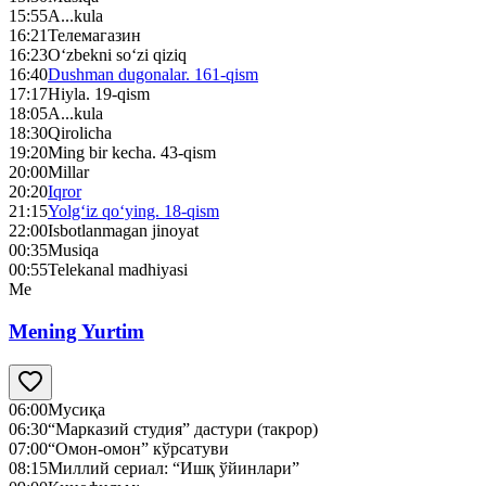
15:55
A...kula
16:21
Телемагазин
16:23
O‘zbekni so‘zi qiziq
16:40
Dushman dugonalar. 161-qism
17:17
Hiyla. 19-qism
18:05
A...kula
18:30
Qirolicha
19:20
Ming bir kecha. 43-qism
20:00
Millar
20:20
Iqror
21:15
Yolg‘iz qo‘ying. 18-qism
22:00
Isbotlanmagan jinoyat
00:35
Musiqa
00:55
Telekanal madhiyasi
Me
Mening Yurtim
06:00
Мусиқа
06:30
“Марказий студия” дастури (такрор)
07:00
“Омон-омон” кўрсатуви
08:15
Миллий сериал: “Ишқ ўйинлари”