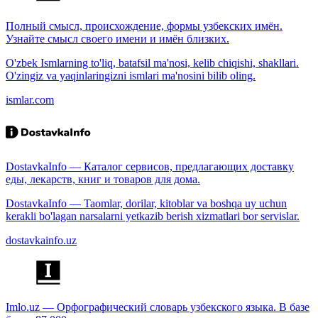
Полный смысл, происхождение, формы узбекских имён.
Узнайте смысл своего имени и имён близких.
O'zbek Ismlarning to'liq, batafsil ma'nosi, kelib chiqishi, shakllari.
O'zingiz va yaqinlaringizni ismlari ma'nosini bilib oling.
ismlar.com
DostavkaInfo — Каталог сервисов, предлагающих доставку
еды, лекарств, книг и товаров для дома.
DostavkaInfo — Taomlar, dorilar, kitoblar va boshqa uy uchun
kerakli bo'lagan narsalarni yetkazib berish xizmatlari bor servislar.
dostavkainfo.uz
Imlo.uz — Орфографический словарь узбекского языка. В базе