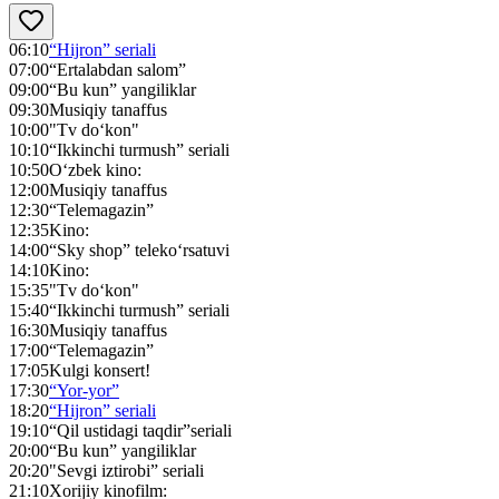
06:10
“Hijron” seriali
07:00
“Ertalabdan salom”
09:00
“Bu kun” yangiliklar
09:30
Musiqiy tanaffus
10:00
"Tv do‘kon"
10:10
“Ikkinchi turmush” seriali
10:50
O‘zbek kino:
12:00
Musiqiy tanaffus
12:30
“Telemagazin”
12:35
Kino:
14:00
“Sky shop” teleko‘rsatuvi
14:10
Kino:
15:35
"Tv do‘kon"
15:40
“Ikkinchi turmush” seriali
16:30
Musiqiy tanaffus
17:00
“Telemagazin”
17:05
Kulgi konsert!
17:30
“Yor-yor”
18:20
“Hijron” seriali
19:10
“Qil ustidagi taqdir”seriali
20:00
“Bu kun” yangiliklar
20:20
"Sevgi iztirobi” seriali
21:10
Xorijiy kinofilm: