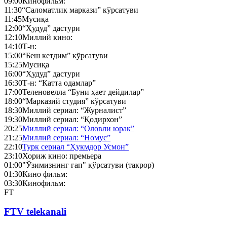
09:00
Кинофильм:
11:30
“Саломатлик маркази” кўрсатуви
11:45
Мусиқа
12:00
“Ҳудуд” дастури
12:10
Миллий кино:
14:10
Т-н:
15:00
“Беш кетдим” кўрсатуви
15:25
Мусиқа
16:00
“Ҳудуд” дастури
16:30
Т-н: “Катта одамлар”
17:00
Теленовелла “Буни ҳает дейдилар”
18:00
“Марказий студия” кўрсатуви
18:30
Миллий сериал: “Журналист”
19:30
Миллий сериал: “Қодирхон”
20:25
Миллий сериал: “Оловли юрак”
21:25
Миллий сериал: “Номус”
22:10
Турк сериал “Ҳукмдор Усмон”
23:10
Хориж кино: премьера
01:00
"Ўзимизнинг гап" кўрсатуви (такрор)
01:30
Кино фильм:
03:30
Кинофильм:
FT
FTV telekanali