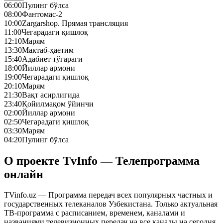
06:00
Пулинг бўлса
08:00
Фантомас-2
10:00
Zargarshop. Прямая трансляция
11:00
Чегарадаги қишлоқ
12:10
Марям
13:30
Мактаб-ҳаетим
15:40
Адабиет тўгараги
18:00
Йиллар армони
19:00
Чегарадаги қишлоқ
20:10
Марям
21:30
Вақт асирлигида
23:40
Қойилмақом ўйинчи
02:00
Йиллар армони
02:50
Чегарадаги қишлоқ
03:30
Марям
04:20
Пулинг бўлса
О проекте TvInfo — Телепрограмма
онлайн
TVinfo.uz — Программа передач всех популярных частных и
государственных телеканалов Узбекистана. Только актуальная
ТВ-программа с расписанием, временем, каналами и
названиями телевизионных передач на все каналы на сегодня,