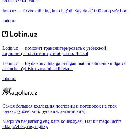
более 87 000 слов.
Imlo.uz — O'zbek tilining imlo lug'ati. Saytda 87 000 ortiq so'z bor.
imlo.uz
Lotin.uz — поможет транслитерировать с узбекской
кириллицы на латиницу и обратно. Легко!
Lotin.uz — foydalanuvchilarga berilgan matnni lotindan kirillga va
aksincha o'girish xizmatini taklif etadi.
lotin.uz
Самая большая коллекция пословиц и поговорок на трёх
языках (узбекский, русский, английский).
Maqol va naqllarning eng katta kolleksiyasi. Har bir maqol uchta
tilda (o'zbek, rus, ingliz).