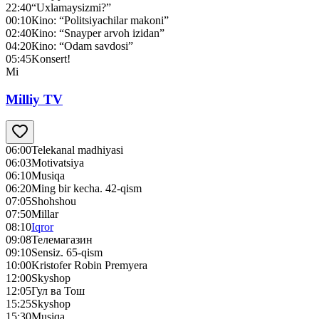
22:40
“Uxlamaysizmi?”
00:10
Кino: “Politsiyachilar makoni”
02:40
Кino: “Snayper arvoh izidan”
04:20
Кino: “Odam savdosi”
05:45
Konsert!
Mi
Milliy TV
06:00
Telekanal madhiyasi
06:03
Motivatsiya
06:10
Musiqa
06:20
Ming bir kecha. 42-qism
07:05
Shohshou
07:50
Millar
08:10
Iqror
09:08
Телемагазин
09:10
Sensiz. 65-qism
10:00
Kristofer Robin Premyera
12:00
Skyshop
12:05
Гул ва Тош
15:25
Skyshop
15:30
Musiqa