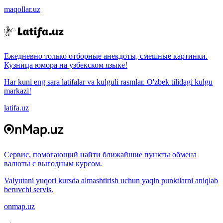
maqollar.uz
Ежедневно только отборные анекдоты, смешные картинки.
Кузница юмора на узбекском языке!
Har kuni eng sara latifalar va kulguli rasmlar. O'zbek tilidagi kulgu
markazi!
latifa.uz
Сервис, помогающий найти ближайшие пункты обмена
валюты с выгодным курсом.
Valyutani yuqori kursda almashtirish uchun yaqin punktlarni aniqlab
beruvchi servis.
onmap.uz