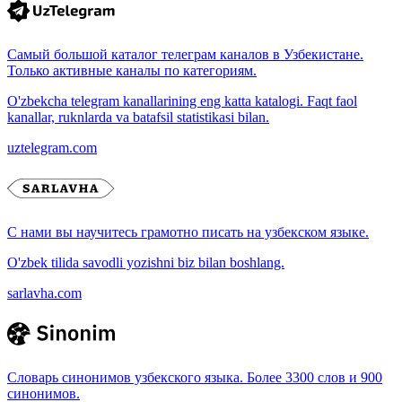
Самый большой каталог телеграм каналов в Узбекистане.
Только активные каналы по категориям.
O'zbekcha telegram kanallarining eng katta katalogi. Faqt faol
kanallar, ruknlarda va batafsil statistikasi bilan.
uztelegram.com
С нами вы научитесь грамотно писать на узбекском языке.
O'zbek tilida savodli yozishni biz bilan boshlang.
sarlavha.com
Словарь синонимов узбекского языка. Более 3300 слов и 900
синонимов.