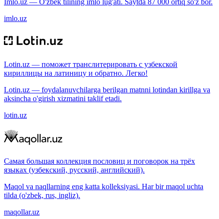
Imlo.uz — O'zbek tilining imlo lug'ati. Saytda 87 000 ortiq so'z bor.
imlo.uz
Lotin.uz — поможет транслитерировать с узбекской
кириллицы на латиницу и обратно. Легко!
Lotin.uz — foydalanuvchilarga berilgan matnni lotindan kirillga va
aksincha o'girish xizmatini taklif etadi.
lotin.uz
Самая большая коллекция пословиц и поговорок на трёх
языках (узбекский, русский, английский).
Maqol va naqllarning eng katta kolleksiyasi. Har bir maqol uchta
tilda (o'zbek, rus, ingliz).
maqollar.uz