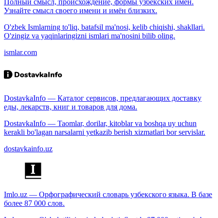
Полный смысл, происхождение, формы узбекских имён.
Узнайте смысл своего имени и имён близких.
O'zbek Ismlarning to'liq, batafsil ma'nosi, kelib chiqishi, shakllari.
O'zingiz va yaqinlaringizni ismlari ma'nosini bilib oling.
ismlar.com
DostavkaInfo — Каталог сервисов, предлагающих доставку
еды, лекарств, книг и товаров для дома.
DostavkaInfo — Taomlar, dorilar, kitoblar va boshqa uy uchun
kerakli bo'lagan narsalarni yetkazib berish xizmatlari bor servislar.
dostavkainfo.uz
Imlo.uz — Орфографический словарь узбекского языка. В базе
более 87 000 слов.