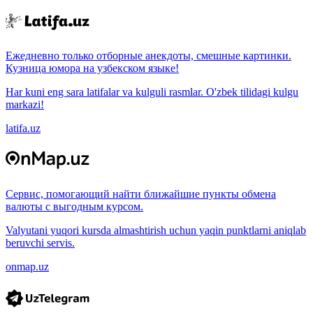
Ежедневно только отборные анекдоты, смешные картинки.
Кузница юмора на узбекском языке!
Har kuni eng sara latifalar va kulguli rasmlar. O'zbek tilidagi kulgu
markazi!
latifa.uz
Сервис, помогающий найти ближайшие пункты обмена
валюты с выгодным курсом.
Valyutani yuqori kursda almashtirish uchun yaqin punktlarni aniqlab
beruvchi servis.
onmap.uz