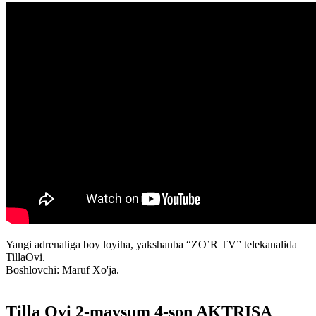
Yangi adrenaliga boy loyiha, yakshanba “ZO’R TV” telekanalida
TillaOvi.
Boshlovchi: Maruf Xo'ja.
Tilla Ovi 2-mavsum 4-son AKTRISA