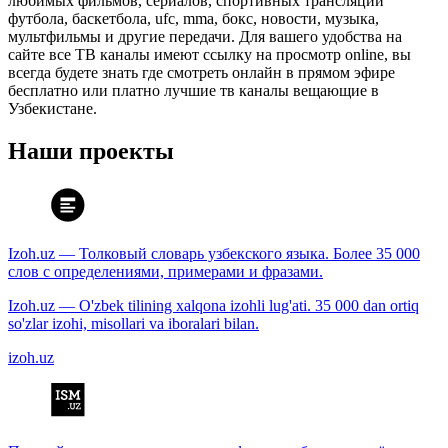
любимых фильмов, сериалов, спортивных трансляций
футбола, баскетбола, ufc, mma, бокс, новости, музыка,
мультфильмы и другие передачи. Для вашего удобства на
сайте все ТВ каналы имеют ссылку на просмотр online, вы
всегда будете знать где смотреть онлайн в прямом эфире
бесплатно или платно лучшие тв каналы вещающие в
Узбекистане.
Наши проекты
Izoh.uz — Толковый словарь узбекского языка. Более 35 000
слов с определениями, примерами и фразами.
Izoh.uz — O'zbek tilining xalqona izohli lug'ati. 35 000 dan ortiq
so'zlar izohi, misollari va iboralari bilan.
izoh.uz