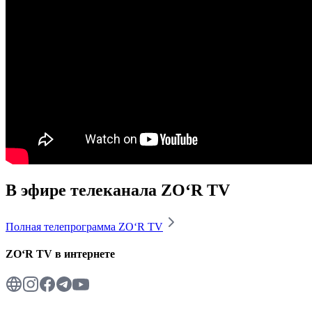
В эфире телеканала
ZO‘R TV
Полная телепрограмма
ZO‘R TV
ZO‘R TV
в интернете