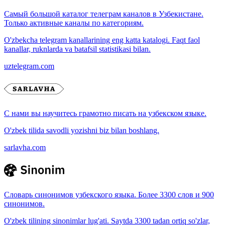
Самый большой каталог телеграм каналов в Узбекистане.
Только активные каналы по категориям.
O'zbekcha telegram kanallarining eng katta katalogi. Faqt faol
kanallar, ruknlarda va batafsil statistikasi bilan.
uztelegram.com
С нами вы научитесь грамотно писать на узбекском языке.
O'zbek tilida savodli yozishni biz bilan boshlang.
sarlavha.com
Словарь синонимов узбекского языка. Более 3300 слов и 900
синонимов.
O'zbek tilining sinonimlar lug'ati. Saytda 3300 tadan ortiq so'zlar,