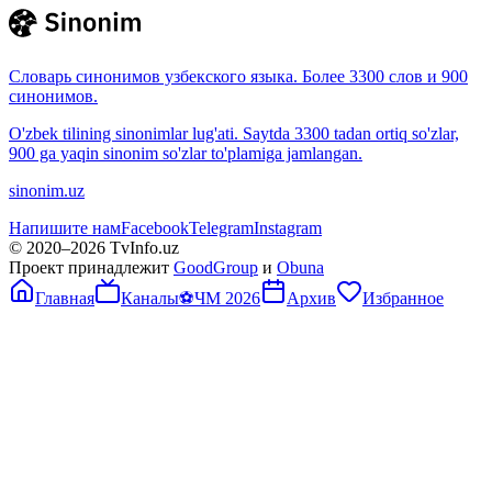
Словарь синонимов узбекского языка. Более 3300 слов и 900
синонимов.
O'zbek tilining sinonimlar lug'ati. Saytda 3300 tadan ortiq so'zlar,
900 ga yaqin sinonim so'zlar to'plamiga jamlangan.
sinonim.uz
Напишите нам
Facebook
Telegram
Instagram
© 2020–
2026
TvInfo.uz
Проект принадлежит
GoodGroup
и
Obuna
Главная
Каналы
⚽
ЧМ 2026
Архив
Избранное