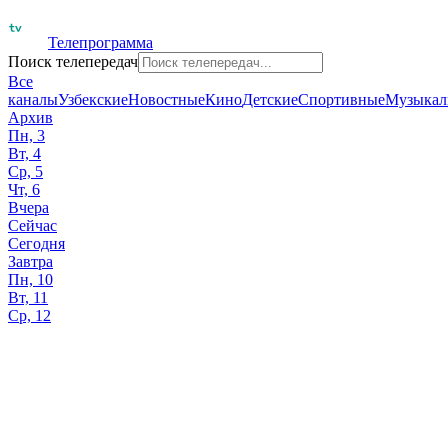
Телепрограмма
Поиск телепередач
Все
каналы
Узбекские
Новостные
Кино
Детские
Спортивные
Музыкал
Архив
Пн, 3
Вт, 4
Ср, 5
Чт, 6
Вчера
Сейчас
Сегодня
Завтра
Пн, 10
Вт, 11
Ср, 12