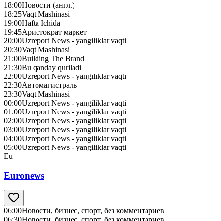
18:00
Новости (англ.)
18:25
Vaqt Mashinasi
19:00
Hafta Ichida
19:45
Аристократ маркет
20:00
Uzreport News - yangiliklar vaqti
20:30
Vaqt Mashinasi
21:00
Building The Brand
21:30
Bu qanday quriladi
22:00
Uzreport News - yangiliklar vaqti
22:30
Автомагистраль
23:30
Vaqt Mashinasi
00:00
Uzreport News - yangiliklar vaqti
01:00
Uzreport News - yangiliklar vaqti
02:00
Uzreport News - yangiliklar vaqti
03:00
Uzreport News - yangiliklar vaqti
04:00
Uzreport News - yangiliklar vaqti
05:00
Uzreport News - yangiliklar vaqti
Eu
Euronews
06:00
Новости, бизнес, спорт, без комментариев
06:30
Новости, бизнес, спорт, без комментариев