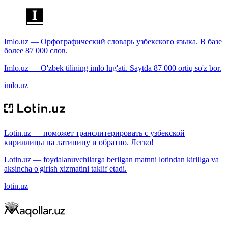
Imlo.uz — Орфографический словарь узбекского языка. В базе
более 87 000 слов.
Imlo.uz — O'zbek tilining imlo lug'ati. Saytda 87 000 ortiq so'z bor.
imlo.uz
Lotin.uz — поможет транслитерировать с узбекской
кириллицы на латиницу и обратно. Легко!
Lotin.uz — foydalanuvchilarga berilgan matnni lotindan kirillga va
aksincha o'girish xizmatini taklif etadi.
lotin.uz