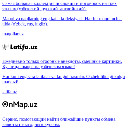
Самая большая коллекция пословиц и поговорок на трёх
языках (узбекский, русский, английский).
Maqol va naqllarning eng katta kolleksiyasi. Har bir maqol uchta
tilda (o'zbek, rus, ingliz).
maqollar.uz
Ежедневно только отборные анекдоты, смешные картинки.
Кузница юмора на узбекском языке!
Har kuni eng sara latifalar va kulguli rasmlar. O'zbek tilidagi kulgu
markazi!
latifa.uz
Сервис, помогающий найти ближайшие пункты обмена
валюты с выгодным курсом.