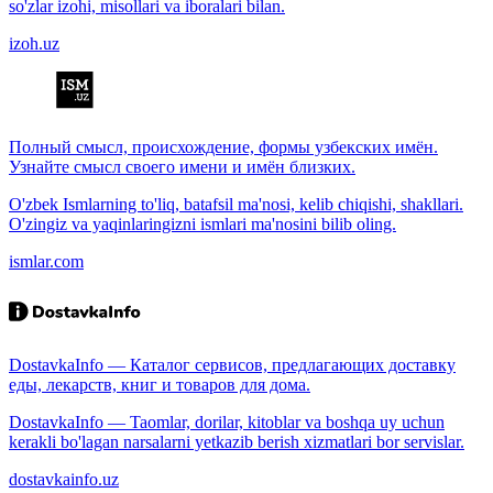
so'zlar izohi, misollari va iboralari bilan.
izoh.uz
Полный смысл, происхождение, формы узбекских имён.
Узнайте смысл своего имени и имён близких.
O'zbek Ismlarning to'liq, batafsil ma'nosi, kelib chiqishi, shakllari.
O'zingiz va yaqinlaringizni ismlari ma'nosini bilib oling.
ismlar.com
DostavkaInfo — Каталог сервисов, предлагающих доставку
еды, лекарств, книг и товаров для дома.
DostavkaInfo — Taomlar, dorilar, kitoblar va boshqa uy uchun
kerakli bo'lagan narsalarni yetkazib berish xizmatlari bor servislar.
dostavkainfo.uz