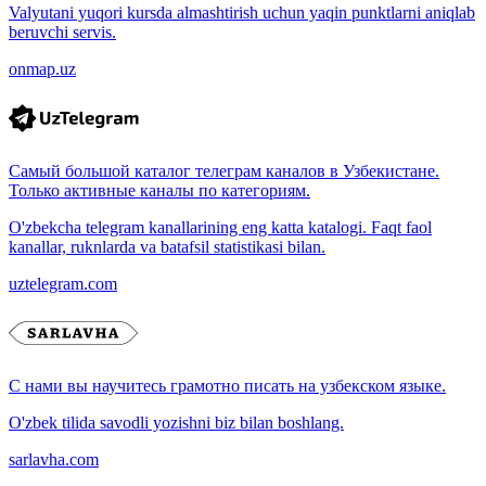
Valyutani yuqori kursda almashtirish uchun yaqin punktlarni aniqlab
beruvchi servis.
onmap.uz
Самый большой каталог телеграм каналов в Узбекистане.
Только активные каналы по категориям.
O'zbekcha telegram kanallarining eng katta katalogi. Faqt faol
kanallar, ruknlarda va batafsil statistikasi bilan.
uztelegram.com
С нами вы научитесь грамотно писать на узбекском языке.
O'zbek tilida savodli yozishni biz bilan boshlang.
sarlavha.com