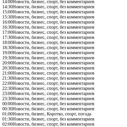
14:00
Новости, бизнес, спорт, без комментариев
14:30
Новости, бизнес, спорт, без комментариев
15:00
Новости, бизнес, спорт, без комментариев
15:30
Новости, бизнес, спорт, без комментариев
16:00
Новости, бизнес, спорт, без комментариев
16:30
Новости, бизнес, спорт, без комментариев
17:00
Новости, бизнес, спорт, без комментариев
17:30
Новости, бизнес, спорт, без комментариев
18:00
Новости, бизнес, спорт, без комментариев
18:30
Новости, бизнес, спорт, без комментариев
19:00
Новости, бизнес, спорт, без комментариев
19:30
Новости, бизнес, спорт, без комментариев
20:00
Новости, бизнес, спорт, без комментариев
20:30
Новости, бизнес, спорт, без комментариев
21:00
Новости, бизнес, спорт, без комментариев
21:30
Новости, бизнес, спорт, без комментариев
22:00
Новости, бизнес, спорт, без комментариев
22:30
Новости, бизнес, спорт, без комментариев
23:00
Новости, бизнес, спорт, без комментариев
23:30
Новости, бизнес, спорт, без комментариев
00:00
Новости, бизнес, спорт, без комментариев
00:30
Новости, бизнес, спорт, без комментариев
01:00
Новости, бизнес, Коротко, спорт, погода
01:30
Новости, бизнес, спорт, без комментариев
02:00
Новости, бизнес, спорт, без комментариев