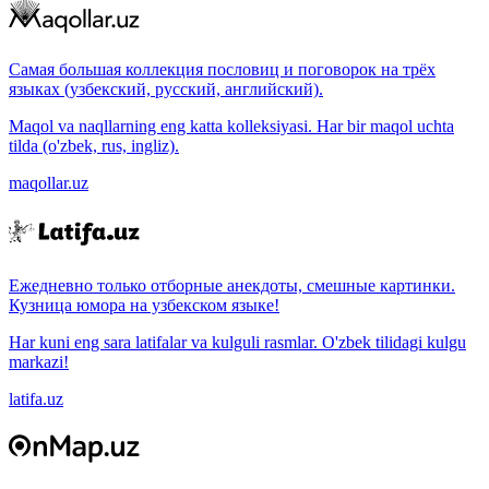
Самая большая коллекция пословиц и поговорок на трёх
языках (узбекский, русский, английский).
Maqol va naqllarning eng katta kolleksiyasi. Har bir maqol uchta
tilda (o'zbek, rus, ingliz).
maqollar.uz
Ежедневно только отборные анекдоты, смешные картинки.
Кузница юмора на узбекском языке!
Har kuni eng sara latifalar va kulguli rasmlar. O'zbek tilidagi kulgu
markazi!
latifa.uz