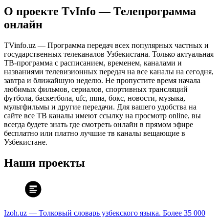
О проекте TvInfo — Телепрограмма
онлайн
TVinfo.uz — Программа передач всех популярных частных и
государственных телеканалов Узбекистана. Только актуальная
ТВ-программа с расписанием, временем, каналами и
названиями телевизионных передач на все каналы на сегодня,
завтра и ближайшую неделю. Не пропустите время начала
любимых фильмов, сериалов, спортивных трансляций
футбола, баскетбола, ufc, mma, бокс, новости, музыка,
мультфильмы и другие передачи. Для вашего удобства на
сайте все ТВ каналы имеют ссылку на просмотр online, вы
всегда будете знать где смотреть онлайн в прямом эфире
бесплатно или платно лучшие тв каналы вещающие в
Узбекистане.
Наши проекты
Izoh.uz — Толковый словарь узбекского языка. Более 35 000