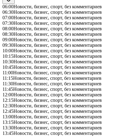
06:00
Новости, бизнес, спорт, без комментариев
06:30
Новости, бизнес, спорт, без комментариев
07:00
Новости, бизнес, спорт, без комментариев
07:30
Новости, бизнес, спорт, без комментариев
08:00
Новости, бизнес, спорт, без комментариев
08:30
Новости, бизнес, спорт, без комментариев
09:00
Новости, бизнес, спорт, без комментариев
09:30
Новости, бизнес, спорт, без комментариев
10:00
Новости, бизнес, спорт, без комментариев
10:15
Новости, бизнес, спорт, без комментариев
10:30
Новости, бизнес, спорт, без комментариев
10:45
Новости, бизнес, спорт, без комментариев
11:00
Новости, бизнес, спорт, без комментариев
11:15
Новости, бизнес, спорт, без комментариев
11:30
Новости, бизнес, спорт, без комментариев
11:45
Новости, бизнес, спорт, без комментариев
12:00
Новости, бизнес, спорт, без комментариев
12:15
Новости, бизнес, спорт, без комментариев
12:30
Новости, бизнес, спорт, без комментариев
12:45
Новости, бизнес, спорт, без комментариев
13:00
Новости, бизнес, спорт, без комментариев
13:15
Новости, бизнес, спорт, без комментариев
13:30
Новости, бизнес, спорт, без комментариев
13:45
Новости, бизнес, спорт, без комментариев