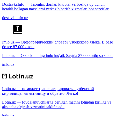
DostavkaInfo — Taomlar, dorilar, kitoblar va boshqa uy uchun
kerakli bo'lagan narsalarni yetkazib berish xizmatlari bor servislar.
dostavkainfo.uz
Imlo.uz — Орфографический словарь узбекского языка. В базе
более 87 000 слов.
Imlo.uz — O'zbek tilining imlo lug'ati. Saytda 87 000 ortiq so'z bor.
imlo.uz
Lotin.uz — поможет транслитерировать с узбекской
кириллицы на латиницу и обратно. Легко!
Lotin.uz — foydalanuvchilarga berilgan matnni lotindan kirillga va
aksincha o'girish xizmatini taklif etadi.
lotin.uz