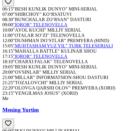
06:15
"BESH KUNLIK DUNYO" MINI-SERIAL
07:00
"SHIRCHOY" KO‘RSATUVI
08:30
"BUNCHALAR ZO‘RSAN" DASTURI
09:00
"IQROR" TELENOVELLA
10:00
"AYOL KUCHI" MILLIY SERIAL
11:00
"OTALAR SO‘ZI" TELENOVELLA
12:00
"DUSHMAN DO‘STLAR" PREMYERA (HIND)
15:05
"MUHTASHAM YUZ YIL" TURK TELESERIALI
16:15
"MAHALLA BATTLE" KULINAR SHOU
17:15
"IQROR" TELENOVELLA
18:10
"CHARXI FALAK" TELENOVELLA
19:05
"BESH KUNLIK DUNYO" MINI-SERIAL
20:00
"OVSINLAR" MILLIY SERIAL
21:00
"MILLAR" INFORMATSION-SHOU DASTURI
21:25
"TOZALOVCHI" MILLIY SERIAL
22:20
"OLOVGA QARSHI OLOV" PREMYERA (XORIJ)
23:15
"YENGILMAS JOSUS" (XORIJ)
Me
Mening Yurtim
06:00
"IKKI DUNYO" MILLIY SERIAL