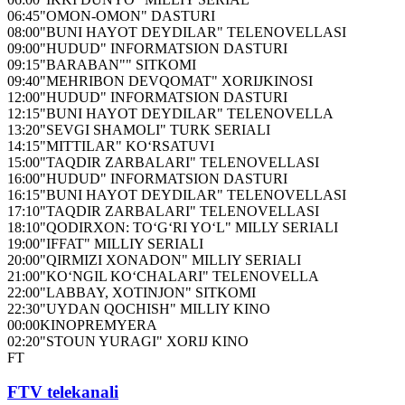
06:45
"OMON-OMON" DASTURI
08:00
"BUNI HAYOT DEYDILAR" TELENOVELLASI
09:00
"HUDUD" INFORMATSION DASTURI
09:15
"BARABAN"" SITKOMI
09:40
"MEHRIBON DEVQOMAT" XORIJKINOSI
12:00
"HUDUD" INFORMATSION DASTURI
12:15
"BUNI HAYOT DEYDILAR" TELENOVELLA
13:20
"SEVGI SHAMOLI" TURK SERIALI
14:15
"MITTILAR" KO‘RSATUVI
15:00
"TAQDIR ZARBALARI" TELENOVELLASI
16:00
"HUDUD" INFORMATSION DASTURI
16:15
"BUNI HAYOT DEYDILAR" TELENOVELLASI
17:10
"TAQDIR ZARBALARI" TELENOVELLASI
18:10
"QODIRXON: TO‘G‘RI YO‘L" MILLY SERIALI
19:00
"IFFAT" MILLIY SERIALI
20:00
"QIRMIZI XONADON" MILLIY SERIALI
21:00
"KO‘NGIL KO‘CHALARI" TELENOVELLA
22:00
"LABBAY, XOTINJON" SITKOMI
22:30
"UYDAN QOCHISH" MILLIY KINO
00:00
KINOPREMYERA
02:20
"STOUN YURAGI" XORIJ KINO
FT
FTV telekanali