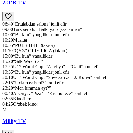
ZO‘R TV
06:40
“Ertalabdan salom” jonli efir
09:00
Turk seriali: "Balki yana yasharman"
10:00
“Bu kun” yangiliklar jonli efir
10:20
Musiqa
10:55
“PULS 1141” (takror)
11:50
“QVZ” OLIY LIGA (takror)
15:00
“Bu kun” yangiliklar
15:20
“Silk Way Star”
17:25
U17 World Cup: “Angliya” – “Gaiti” jonli efir
19:35
“Bu kun” yangiliklar jonli efir
20:10
U17 World Cup: “Shvetsariya – J. Korea” jonli efir
22:15
“Uxlamaysizmi?” jonli efir
23:20
“Men kimman ayt?”
00:40
А seriya: "Piza" - "Kremoneze" jonli efir
02:35
Kinofilm:
04:25
O‘zbek kino:
Mi
Milliy TV