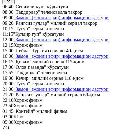
06:40
"Севимли кун" кўрсатуви
08:00
"Тақдирлар" теленовелла такрор
09:00
"Замон" (жонли эфир) информацион дастури
09:20
"Рангсиз гуллар" миллий сериал такрор
10:15
"Тугун" сериал-новелла
11:15
"Кулдир гуп" кўрсатуви
12:00
"Замон" (жонли эфир) информацион дастури
12:15
Хориж фильм
15:00
"Лейла" Туркия сериали 40-қисм
16:00
"Замон" (жонли эфир) информацион дастури
16:15
"Қизим" миллий сериал 115-қисм
17:00
"Олов пазанда" кўрсатуви
17:55
"Тақдирлар" теленовелла
19:00
"Кечир" миллий сериал 118-қисм
20:00
"Тугун" сериал-новелла
21:00
"Замон" (жонли эфир) информацион дастури
21:20
"Рангсиз гуллар" миллий сериал 69-қисм
22:10
Хориж фильм
23:50
Хориж фильм
01:45
"Коктейл" миллий фильм
03:00
Kino
05:00
Хориж фильм
ZO