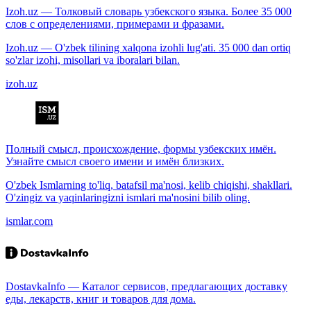
Izoh.uz — Толковый словарь узбекского языка. Более 35 000
слов с определениями, примерами и фразами.
Izoh.uz — O'zbek tilining xalqona izohli lug'ati. 35 000 dan ortiq
so'zlar izohi, misollari va iboralari bilan.
izoh.uz
Полный смысл, происхождение, формы узбекских имён.
Узнайте смысл своего имени и имён близких.
O'zbek Ismlarning to'liq, batafsil ma'nosi, kelib chiqishi, shakllari.
O'zingiz va yaqinlaringizni ismlari ma'nosini bilib oling.
ismlar.com
DostavkaInfo — Каталог сервисов, предлагающих доставку
еды, лекарств, книг и товаров для дома.