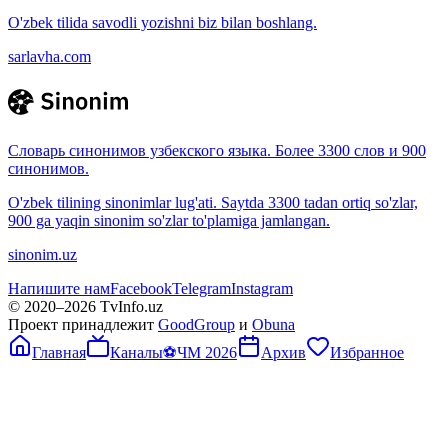
O'zbek tilida savodli yozishni biz bilan boshlang.
sarlavha.com
Словарь синонимов узбекского языка. Более 3300 слов и 900
синонимов.
O'zbek tilining sinonimlar lug'ati. Saytda 3300 tadan ortiq so'zlar,
900 ga yaqin sinonim so'zlar to'plamiga jamlangan.
sinonim.uz
Напишите нам
Facebook
Telegram
Instagram
© 2020–
2026
TvInfo.uz
Проект принадлежит
GoodGroup
и
Obuna
Главная
Каналы
⚽
ЧМ 2026
Архив
Избранное