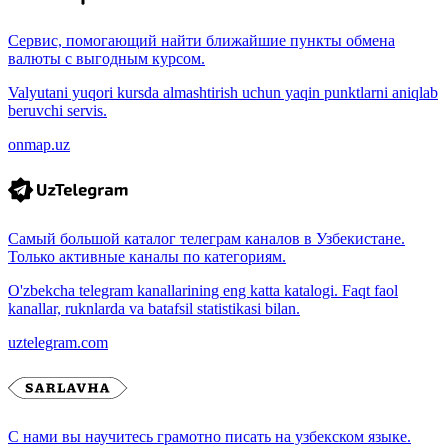
Сервис, помогающий найти ближайшие пункты обмена
валюты с выгодным курсом.
Valyutani yuqori kursda almashtirish uchun yaqin punktlarni aniqlab
beruvchi servis.
onmap.uz
Самый большой каталог телеграм каналов в Узбекистане.
Только активные каналы по категориям.
O'zbekcha telegram kanallarining eng katta katalogi. Faqt faol
kanallar, ruknlarda va batafsil statistikasi bilan.
uztelegram.com
С нами вы научитесь грамотно писать на узбекском языке.