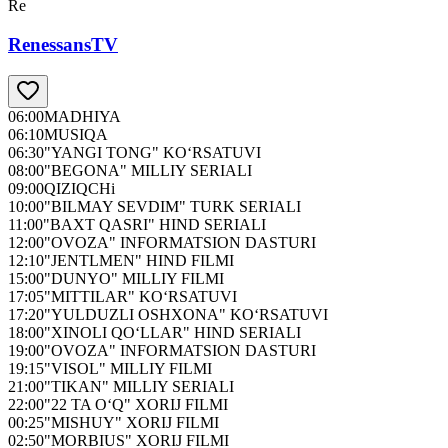
Re
RenessansTV
06:00
MADHIYA
06:10
MUSIQA
06:30
"YANGI TONG" KO‘RSATUVI
08:00
"BEGONA" MILLIY SERIALI
09:00
QIZIQCHi
10:00
"BILMAY SEVDIM" TURK SERIALI
11:00
"BAXT QASRI" HIND SERIALI
12:00
"OVOZA" INFORMATSION DASTURI
12:10
"JENTLMEN" HIND FILMI
15:00
"DUNYO" MILLIY FILMI
17:05
"MITTILAR" KO‘RSATUVI
17:20
"YULDUZLI OSHXONA" KO‘RSATUVI
18:00
"XINOLI QO‘LLAR" HIND SERIALI
19:00
"OVOZA" INFORMATSION DASTURI
19:15
"VISOL" MILLIY FILMI
21:00
"TIKAN" MILLIY SERIALI
22:00
"22 TA O‘Q" XORIJ FILMI
00:25
"MISHUY" XORIJ FILMI
02:50
"MORBIUS" XORIJ FILMI