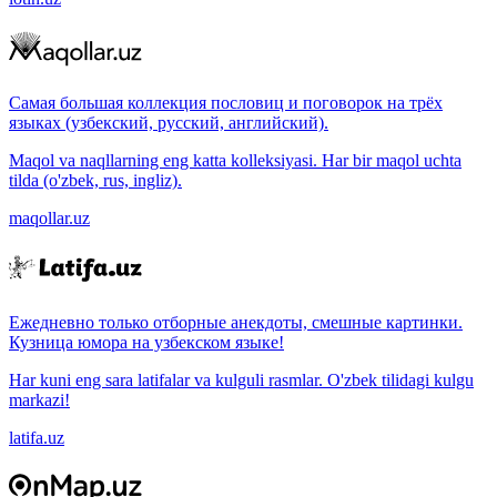
Самая большая коллекция пословиц и поговорок на трёх
языках (узбекский, русский, английский).
Maqol va naqllarning eng katta kolleksiyasi. Har bir maqol uchta
tilda (o'zbek, rus, ingliz).
maqollar.uz
Ежедневно только отборные анекдоты, смешные картинки.
Кузница юмора на узбекском языке!
Har kuni eng sara latifalar va kulguli rasmlar. O'zbek tilidagi kulgu
markazi!
latifa.uz