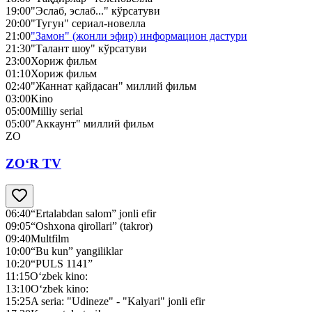
19:00
"Эслаб, эслаб..." кўрсатуви
20:00
"Тугун" сериал-новелла
21:00
"Замон" (жонли эфир) информацион дастури
21:30
"Талант шоу" кўрсатуви
23:00
Хориж фильм
01:10
Хориж фильм
02:40
"Жаннат қайдасан" миллий фильм
03:00
Kino
05:00
Milliy serial
05:00
"Аккаунт" миллий фильм
ZO
ZO‘R TV
06:40
“Ertalabdan salom” jonli efir
09:05
“Oshxona qirollari” (takror)
09:40
Multfilm
10:00
“Bu kun” yangiliklar
10:20
“PULS 1141”
11:15
O‘zbek kino:
13:10
O‘zbek kino:
15:25
A seria: "Udineze" - "Kalyari" jonli efir