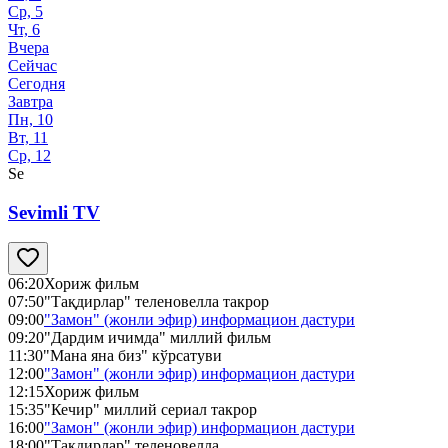
Ср, 5
Чт, 6
Вчера
Сейчас
Сегодня
Завтра
Пн, 10
Вт, 11
Ср, 12
Se
Sevimli TV
06:20
Хориж фильм
07:50
"Тақдирлар" теленовелла такрор
09:00
"Замон" (жонли эфир) информацион дастури
09:20
"Дардим ичимда" миллий фильм
11:30
"Мана яна биз" кўрсатуви
12:00
"Замон" (жонли эфир) информацион дастури
12:15
Хориж фильм
15:35
"Кечир" миллий сериал такрор
16:00
"Замон" (жонли эфир) информацион дастури
18:00
"Тақдирлар" теленовелла