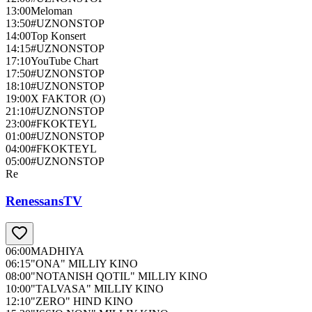
13:00
Meloman
13:50
#UZNONSTOP
14:00
Top Konsert
14:15
#UZNONSTOP
17:10
YouTube Chart
17:50
#UZNONSTOP
18:10
#UZNONSTOP
19:00
X FAKTOR (О)
21:10
#UZNONSTOP
23:00
#FKOKTEYL
01:00
#UZNONSTOP
04:00
#FKOKTEYL
05:00
#UZNONSTOP
Re
RenessansTV
06:00
MADHIYA
06:15
"ONA" MILLIY KINO
08:00
"NOTANISH QOTIL" MILLIY KINO
10:00
"TALVASA" MILLIY KINO
12:10
"ZERO" HIND KINO