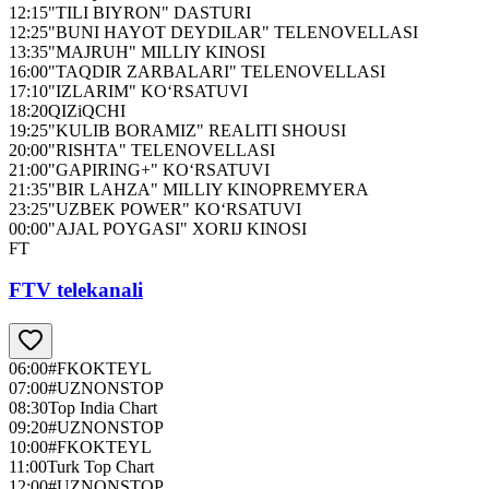
12:15
"TILI BIYRON" DASTURI
12:25
"BUNI HAYOT DEYDILAR" TELENOVELLASI
13:35
"MAJRUH" MILLIY KINOSI
16:00
"TAQDIR ZARBALARI" TELENOVELLASI
17:10
"IZLARIM" KO‘RSATUVI
18:20
QIZiQCHI
19:25
"KULIB BORAMIZ" REALITI SHOUSI
20:00
"RISHTA" TELENOVELLASI
21:00
"GAPIRING+" KO‘RSATUVI
21:35
"BIR LAHZA" MILLIY KINOPREMYERA
23:25
"UZBEK POWER" KO‘RSATUVI
00:00
"AJAL POYGASI" XORIJ KINOSI
FT
FTV telekanali
06:00
#FKOKTEYL
07:00
#UZNONSTOP
08:30
Top India Chart
09:20
#UZNONSTOP
10:00
#FKOKTEYL
11:00
Turk Top Chart
12:00
#UZNONSTOP