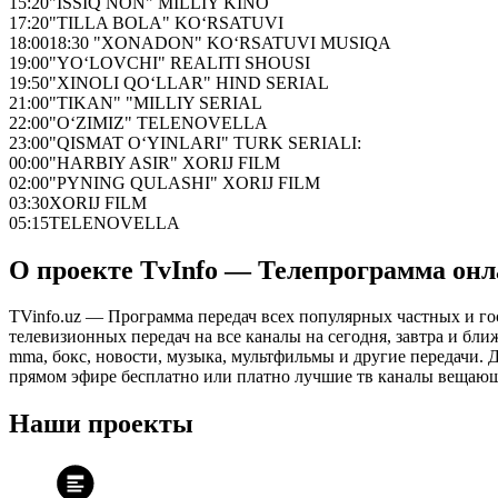
15:20
"ISSIQ NON" MILLIY KINO
17:20
"TILLA BOLA" KO‘RSATUVI
18:00
18:30 "XONADON" KO‘RSATUVI MUSIQA
19:00
"YO‘LOVCHI" REALITI SHOUSI
19:50
"XINOLI QO‘LLAR" HIND SERIAL
21:00
"TIKAN" "MILLIY SERIAL
22:00
"O‘ZIMIZ" TELENOVELLA
23:00
"QISMAT O‘YINLARI" TURK SERIALI:
00:00
"HARBIY ASIR" XORIJ FILM
02:00
"PYNING QULASHI" XORIJ FILM
03:30
XORIJ FILM
05:15
TELENOVELLA
О проекте TvInfo — Телепрограмма он
TVinfo.uz — Программа передач всех популярных частных и го
телевизионных передач на все каналы на сегодня, завтра и бл
mma, бокс, новости, музыка, мультфильмы и другие передачи. Дл
прямом эфире бесплатно или платно лучшие тв каналы вещающ
Наши проекты