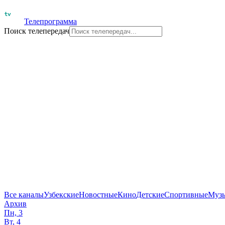
Телепрограмма
Поиск телепередач
Все каналы
Узбекские
Новостные
Кино
Детские
Спортивные
Муз
Архив
Пн, 3
Вт, 4