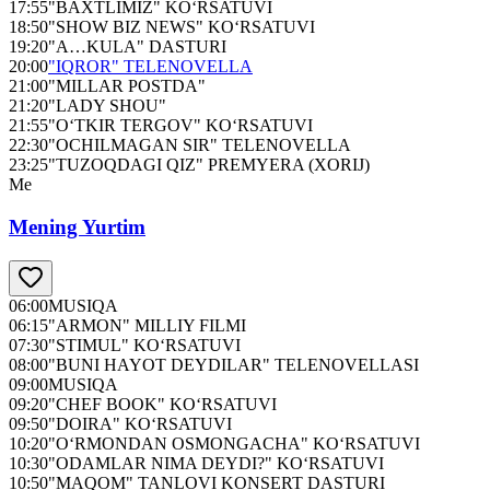
17:55
"BAXTLIMIZ" KO‘RSATUVI
18:50
"SHOW BIZ NEWS" KO‘RSATUVI
19:20
"A…KULA" DASTURI
20:00
"IQROR" TELENOVELLA
21:00
"MILLAR POSTDA"
21:20
"LADY SHOU"
21:55
"O‘TKIR TERGOV" KO‘RSATUVI
22:30
"OCHILMAGAN SIR" TELENOVELLA
23:25
"TUZOQDAGI QIZ" PREMYERA (XORIJ)
Me
Mening Yurtim
06:00
MUSIQA
06:15
"ARMON" MILLIY FILMI
07:30
"STIMUL" KO‘RSATUVI
08:00
"BUNI HAYOT DEYDILAR" TELENOVELLASI
09:00
MUSIQA
09:20
"CHEF BOOK" KO‘RSATUVI
09:50
"DOIRA" KO‘RSATUVI
10:20
"O‘RMONDAN OSMONGACHA" KO‘RSATUVI
10:30
"ODAMLAR NIMA DEYDI?" KO‘RSATUVI
10:50
"MAQOM" TANLOVI KONSERT DASTURI