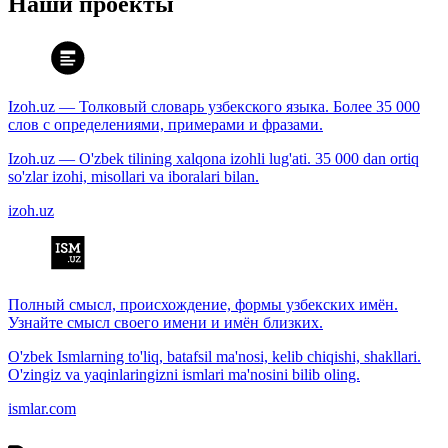
Наши проекты
Izoh.uz — Толковый словарь узбекского языка. Более 35 000
слов с определениями, примерами и фразами.
Izoh.uz — O'zbek tilining xalqona izohli lug'ati. 35 000 dan ortiq
so'zlar izohi, misollari va iboralari bilan.
izoh.uz
Полный смысл, происхождение, формы узбекских имён.
Узнайте смысл своего имени и имён близких.
O'zbek Ismlarning to'liq, batafsil ma'nosi, kelib chiqishi, shakllari.
O'zingiz va yaqinlaringizni ismlari ma'nosini bilib oling.
ismlar.com