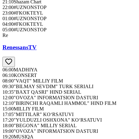
21:10
Shazam Chart
22:00
#UZNONSTOP
23:00
#FKOKTEYL
01:00
#UZNONSTOP
04:00
#FKOKTEYL
05:00
#UZNONSTOP
Re
RenessansTV
06:00
MADHIYA
06:10
KONSERT
08:00
"VAQT" MILLIY FILM
09:30
"BILMAY SEVDIM" TURK SERIALI
10:35
"BAXT QASRI" HIND SERIAL
12:00
"OVOZA" INFORMATSION DASTURI
12:10
"BIRINCHI RAQAMLI HAMMOL" HIND FILM
15:00
MILLIY FILM
17:05
"MITTILAR" KO‘RSATUVI
17:20
"YULDUZLI OSHXONA" KO‘RSATUVI
18:00
"BEGONA" MILLIY SERIAL
19:00
"OVOZA" INFORMATSION DASTURI
19:20
MUSIQA