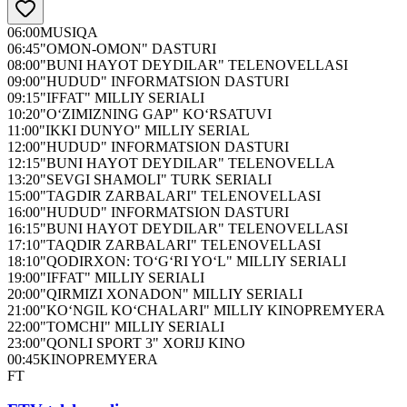
06:00
MUSIQA
06:45
"OMON-OMON" DASTURI
08:00
"BUNI HAYOT DEYDILAR" TELENOVELLASI
09:00
"HUDUD" INFORMATSION DASTURI
09:15
"IFFAT" MILLIY SERIALI
10:20
"O‘ZIMIZNING GAP" KO‘RSATUVI
11:00
"IKKI DUNYO" MILLIY SERIAL
12:00
"HUDUD" INFORMATSION DASTURI
12:15
"BUNI HAYOT DEYDILAR" TELENOVELLA
13:20
"SEVGI SHAMOLI" TURK SERIALI
15:00
"TAGDIR ZARBALARI" TELENOVELLASI
16:00
"HUDUD" INFORMATSION DASTURI
16:15
"BUNI HAYOT DEYDILAR" TELENOVELLASI
17:10
"TAQDIR ZARBALARI" TELENOVELLASI
18:10
"QODIRXON: TO‘G‘RI YO‘L" MILLIY SERIALI
19:00
"IFFAT" MILLIY SERIALI
20:00
"QIRMIZI XONADON" MILLIY SERIALI
21:00
"KO‘NGIL KO‘CHALARI" MILLIY KINOPREMYERA
22:00
"TOMCHI" MILLIY SERIALI
23:00
"QONLI SPORT 3" XORIJ KINO
00:45
KINOPREMYERA
FT