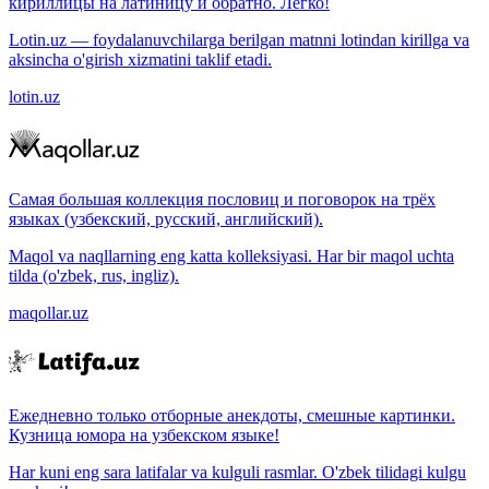
кириллицы на латиницу и обратно. Легко!
Lotin.uz — foydalanuvchilarga berilgan matnni lotindan kirillga va
aksincha o'girish xizmatini taklif etadi.
lotin.uz
Самая большая коллекция пословиц и поговорок на трёх
языках (узбекский, русский, английский).
Maqol va naqllarning eng katta kolleksiyasi. Har bir maqol uchta
tilda (o'zbek, rus, ingliz).
maqollar.uz
Ежедневно только отборные анекдоты, смешные картинки.
Кузница юмора на узбекском языке!
Har kuni eng sara latifalar va kulguli rasmlar. O'zbek tilidagi kulgu