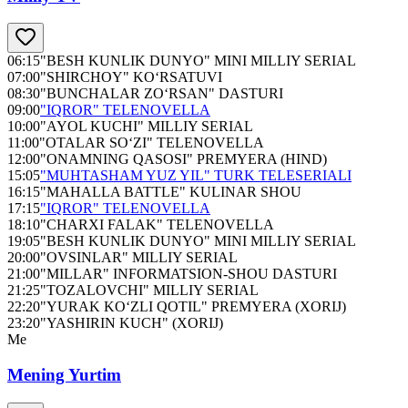
06:15
"BESH KUNLIK DUNYO" MINI MILLIY SERIAL
07:00
"SHIRCHOY" KO‘RSATUVI
08:30
"BUNCHALAR ZO‘RSAN" DASTURI
09:00
"IQROR" TELENOVELLA
10:00
"AYOL KUCHI" MILLIY SERIAL
11:00
"OTALAR SO‘ZI" TELENOVELLA
12:00
"ONAMNING QASOSI" PREMYERA (HIND)
15:05
"MUHTASHAM YUZ YIL" TURK TELESERIALI
16:15
"MAHALLA BATTLE" KULINAR SHOU
17:15
"IQROR" TELENOVELLA
18:10
"CHARXI FALAK" TELENOVELLA
19:05
"BESH KUNLIK DUNYO" MINI MILLIY SERIAL
20:00
"OVSINLAR" MILLIY SERIAL
21:00
"MILLAR" INFORMATSION-SHOU DASTURI
21:25
"TOZALOVCHI" MILLIY SERIAL
22:20
"YURAK KO‘ZLI QOTIL" PREMYERA (XORIJ)
23:20
"YASHIRIN KUCH" (XORIJ)
Me
Mening Yurtim