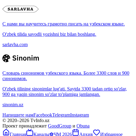
С нами вы научитесь грамотно писать на узбекском языке.
O'zbek tilida savodli yozishni biz bilan boshlang.
sarlavha.com
Словарь синонимов узбекского языка. Более 3300 слов и 900
синонимов.
O'zbek tilining sinonimlar lug'ati. Saytda 3300 tadan ortiq so'zlar,
900 ga yaqin sinonim so'zlar to'plamiga jamlangan.
sinonim.uz
Напишите нам
Facebook
Telegram
Instagram
© 2020–
2026
TvInfo.uz
Проект принадлежит
GoodGroup
и
Obuna
Главная
Каналы
⚽
ЧМ 2026
Архив
Избранное