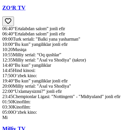
ZO‘R TV
06:40
“Ertalabdan salom” jonli efir
06:40
“Ertalabdan salom” jonli efir
09:00
Turk seriali: "Balki yana yasharman"
10:00
“Bu kun” yangiliklar jonli efir
10:20
Musiqa
10:55
Milliy serial: “Oq qushlar”
12:35
Milliy serial: "Asal va Shodiya" (takror)
14:40
“Bu kun” yangiliklar
14:45
Hind kinosi:
17:50
O‘zbek kino:
19:40
“Bu kun” yangiliklar jonli efir
20:00
Milliy serial: "Asal va Shodiya"
22:00
“Uxlamaysizmi?” jonli efir
23:45
Chempionlar Ligasi: "Nottingem" - "Midtyuland" jonli efir
01:50
Kinofilm:
03:30
Kinofilm:
05:00
O‘zbek kino:
Mi
Milliy TV