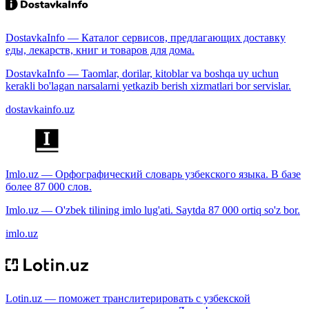
DostavkaInfo — Каталог сервисов, предлагающих доставку
еды, лекарств, книг и товаров для дома.
DostavkaInfo — Taomlar, dorilar, kitoblar va boshqa uy uchun
kerakli bo'lagan narsalarni yetkazib berish xizmatlari bor servislar.
dostavkainfo.uz
Imlo.uz — Орфографический словарь узбекского языка. В базе
более 87 000 слов.
Imlo.uz — O'zbek tilining imlo lug'ati. Saytda 87 000 ortiq so'z bor.
imlo.uz
Lotin.uz — поможет транслитерировать с узбекской