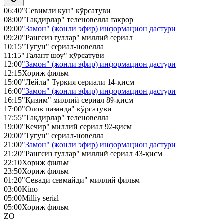
06:40
"Севимли кун" кўрсатуви
08:00
"Тақдирлар" теленовелла такрор
09:00
"Замон" (жонли эфир) информацион дастури
09:20
"Рангсиз гуллар" миллий сериал
10:15
"Тугун" сериал-новелла
11:15
"Талант шоу" кўрсатуви
12:00
"Замон" (жонли эфир) информацион дастури
12:15
Хориж фильм
15:00
"Лейла" Туркия сериали 14-қисм
16:00
"Замон" (жонли эфир) информацион дастури
16:15
"Қизим" миллий сериал 89-қисм
17:00
"Олов пазанда" кўрсатуви
17:55
"Тақдирлар" теленовелла
19:00
"Кечир" миллий сериал 92-қисм
20:00
"Тугун" сериал-новелла
21:00
"Замон" (жонли эфир) информацион дастури
21:20
"Рангсиз гуллар" миллий сериал 43-қисм
22:10
Хориж фильм
23:50
Хориж фильм
01:20
"Севади севмайди" миллий фильм
03:00
Kino
05:00
Milliy serial
05:00
Хориж фильм
ZO