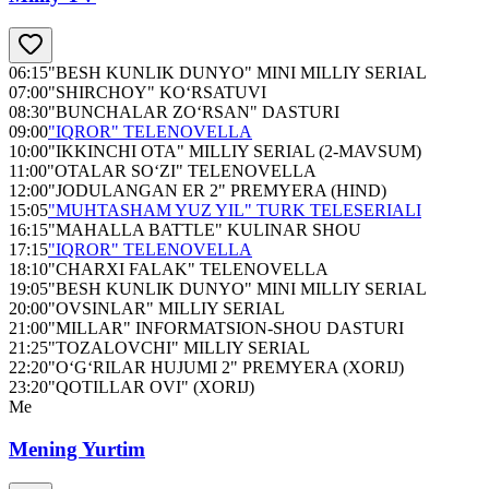
06:15
"BESH KUNLIK DUNYO" MINI MILLIY SERIAL
07:00
"SHIRCHOY" KO‘RSATUVI
08:30
"BUNCHALAR ZO‘RSAN" DASTURI
09:00
"IQROR" TELENOVELLA
10:00
"IKKINCHI OTA" MILLIY SERIAL (2-MAVSUM)
11:00
"OTALAR SO‘ZI" TELENOVELLA
12:00
"JODULANGAN ER 2" PREMYERA (HIND)
15:05
"MUHTASHAM YUZ YIL" TURK TELESERIALI
16:15
"MAHALLA BATTLE" KULINAR SHOU
17:15
"IQROR" TELENOVELLA
18:10
"CHARXI FALAK" TELENOVELLA
19:05
"BESH KUNLIK DUNYO" MINI MILLIY SERIAL
20:00
"OVSINLAR" MILLIY SERIAL
21:00
"MILLAR" INFORMATSION-SHOU DASTURI
21:25
"TOZALOVCHI" MILLIY SERIAL
22:20
"O‘G‘RILAR HUJUMI 2" PREMYERA (XORIJ)
23:20
"QOTILLAR OVI" (XORIJ)
Me
Mening Yurtim