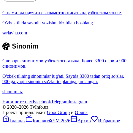
С нами вы научитесь грамотно писать на узбекском языке.
O'zbek tilida savodli yozishni biz bilan boshlang.
sarlavha.com
Словарь синонимов узбекского языка. Более 3300 слов и 900
синонимов.
O'zbek tilining sinonimlar lug'ati. Saytda 3300 tadan ortiq so'zlar,
900 ga yaqin sinonim so'zlar to'plamiga jamlangan.
sinonim.uz
Напишите нам
Facebook
Telegram
Instagram
© 2020–
2026
TvInfo.uz
Проект принадлежит
GoodGroup
и
Obuna
Главная
Каналы
⚽
ЧМ 2026
Архив
Избранное