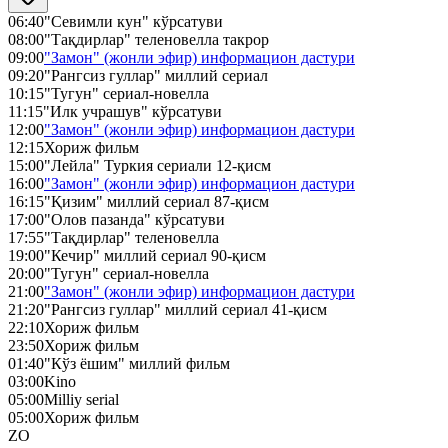
06:40
"Севимли кун" кўрсатуви
08:00
"Тақдирлар" теленовелла такрор
09:00
"Замон" (жонли эфир) информацион дастури
09:20
"Рангсиз гуллар" миллий сериал
10:15
"Тугун" сериал-новелла
11:15
"Илк учрашув" кўрсатуви
12:00
"Замон" (жонли эфир) информацион дастури
12:15
Хориж фильм
15:00
"Лейла" Туркия сериали 12-қисм
16:00
"Замон" (жонли эфир) информацион дастури
16:15
"Қизим" миллий сериал 87-қисм
17:00
"Олов пазанда" кўрсатуви
17:55
"Тақдирлар" теленовелла
19:00
"Кечир" миллий сериал 90-қисм
20:00
"Тугун" сериал-новелла
21:00
"Замон" (жонли эфир) информацион дастури
21:20
"Рангсиз гуллар" миллий сериал 41-қисм
22:10
Хориж фильм
23:50
Хориж фильм
01:40
"Кўз ёшим" миллий фильм
03:00
Kino
05:00
Milliy serial
05:00
Хориж фильм
ZO