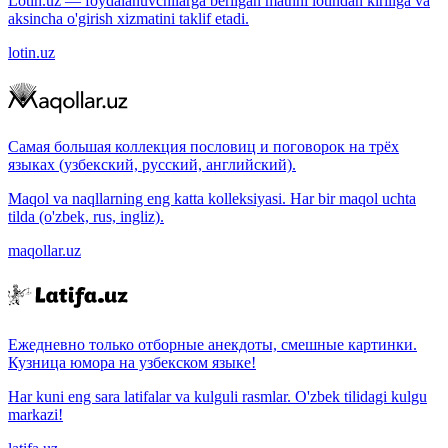
Lotin.uz — foydalanuvchilarga berilgan matnni lotindan kirillga va
aksincha o'girish xizmatini taklif etadi.
lotin.uz
Самая большая коллекция пословиц и поговорок на трёх
языках (узбекский, русский, английский).
Maqol va naqllarning eng katta kolleksiyasi. Har bir maqol uchta
tilda (o'zbek, rus, ingliz).
maqollar.uz
Ежедневно только отборные анекдоты, смешные картинки.
Кузница юмора на узбекском языке!
Har kuni eng sara latifalar va kulguli rasmlar. O'zbek tilidagi kulgu
markazi!