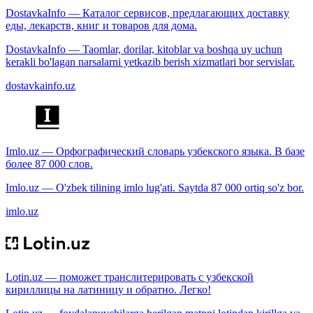
DostavkaInfo — Каталог сервисов, предлагающих доставку
еды, лекарств, книг и товаров для дома.
DostavkaInfo — Taomlar, dorilar, kitoblar va boshqa uy uchun
kerakli bo'lagan narsalarni yetkazib berish xizmatlari bor servislar.
dostavkainfo.uz
Imlo.uz — Орфографический словарь узбекского языка. В базе
более 87 000 слов.
Imlo.uz — O'zbek tilining imlo lug'ati. Saytda 87 000 ortiq so'z bor.
imlo.uz
Lotin.uz — поможет транслитерировать с узбекской
кириллицы на латиницу и обратно. Легко!