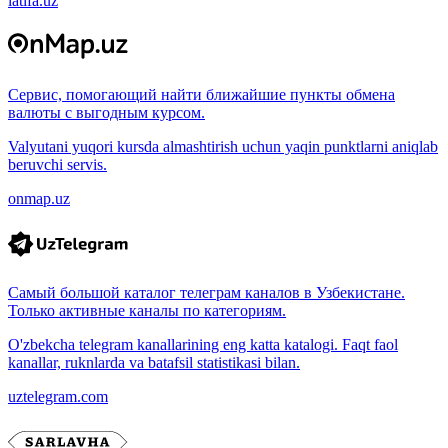
latifa.uz
Сервис, помогающий найти ближайшие пункты обмена
валюты с выгодным курсом.
Valyutani yuqori kursda almashtirish uchun yaqin punktlarni aniqlab
beruvchi servis.
onmap.uz
Самый большой каталог телеграм каналов в Узбекистане.
Только активные каналы по категориям.
O'zbekcha telegram kanallarining eng katta katalogi. Faqt faol
kanallar, ruknlarda va batafsil statistikasi bilan.
uztelegram.com