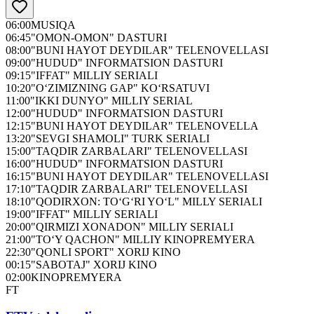
06:00
MUSIQA
06:45
"OMON-OMON" DASTURI
08:00
"BUNI HAYOT DEYDILAR" TELENOVELLASI
09:00
"HUDUD" INFORMATSION DASTURI
09:15
"IFFAT" MILLIY SERIALI
10:20
"O‘ZIMIZNING GAP" KO‘RSATUVI
11:00
"IKKI DUNYO" MILLIY SERIAL
12:00
"HUDUD" INFORMATSION DASTURI
12:15
"BUNI HAYOT DEYDILAR" TELENOVELLA
13:20
"SEVGI SHAMOLI" TURK SERIALI
15:00
"TAQDIR ZARBALARI" TELENOVELLASI
16:00
"HUDUD" INFORMATSION DASTURI
16:15
"BUNI HAYOT DEYDILAR" TELENOVELLASI
17:10
"TAQDIR ZARBALARI" TELENOVELLASI
18:10
"QODIRXON: TO‘G‘RI YO‘L" MILLY SERIALI
19:00
"IFFAT" MILLIY SERIALI
20:00
"QIRMIZI XONADON" MILLIY SERIALI
21:00
"TO‘Y QACHON" MILLIY KINOPREMYERA
22:30
"QONLI SPORT" XORIJ KINO
00:15
"SABOTAJ" XORIJ KINO
02:00
KINOPREMYERA
FT