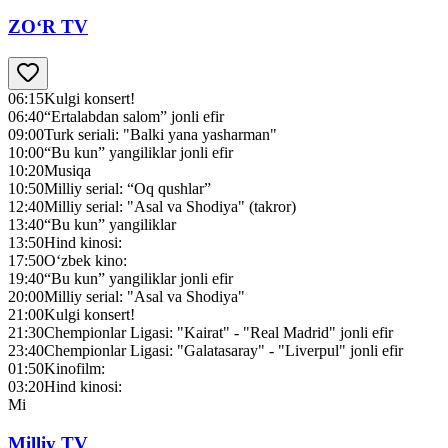
ZO‘R TV
06:15
Kulgi konsert!
06:40
“Ertalabdan salom” jonli efir
09:00
Turk seriali: "Balki yana yasharman"
10:00
“Bu kun” yangiliklar jonli efir
10:20
Musiqa
10:50
Milliy serial: “Oq qushlar”
12:40
Milliy serial: "Asal va Shodiya" (takror)
13:40
“Bu kun” yangiliklar
13:50
Hind kinosi:
17:50
O‘zbek kino:
19:40
“Bu kun” yangiliklar jonli efir
20:00
Milliy serial: "Asal va Shodiya"
21:00
Kulgi konsert!
21:30
Chempionlar Ligasi: "Kairat" - "Real Madrid" jonli efir
23:40
Chempionlar Ligasi: "Galatasaray" - "Liverpul" jonli efir
01:50
Kinofilm:
03:20
Hind kinosi:
Mi
Milliy TV