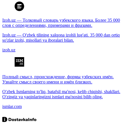
Izoh.uz — Толковый словарь узбекского языка. Более 35 000
слов с определениями, примерами и фразами.
Izoh.uz — O'zbek tilining xalqona izohli lug'ati. 35 000 dan ortiq
so'zlar izohi, misollari va iboralari bilan.
izoh.uz
Полный смысл, происхождение, формы узбекских имён.
Узнайте смысл своего имени и имён близких.
O'zbek Ismlarning to'liq, batafsil ma'nosi, kelib chiqishi, shakllari.
O'zingiz va yaqinlaringizni ismlari ma'nosini bilib oling.
ismlar.com