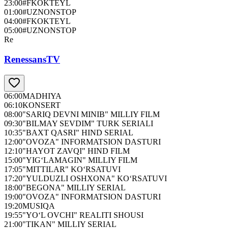
23:00
#FKOKTEYL
01:00
#UZNONSTOP
04:00
#FKOKTEYL
05:00
#UZNONSTOP
Re
RenessansTV
06:00
MADHIYA
06:10
KONSERT
08:00
"SARIQ DEVNI MINIB" MILLIY FILM
09:30
"BILMAY SEVDIM" TURK SERIALI
10:35
"BAXT QASRI" HIND SERIAL
12:00
"OVOZA" INFORMATSION DASTURI
12:10
"HAYOT ZAVQI" HIND FILM
15:00
"YIG‘LAMAGIN" MILLIY FILM
17:05
"MITTILAR" KO‘RSATUVI
17:20
"YULDUZLI OSHXONA" KO‘RSATUVI
18:00
"BEGONA" MILLIY SERIAL
19:00
"OVOZA" INFORMATSION DASTURI
19:20
MUSIQA
19:55
"YO‘L OVCHI" REALITI SHOUSI
21:00
"TIKAN" MILLIY SERIAL