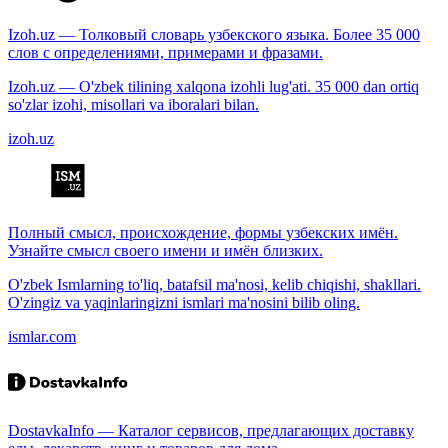
Izoh.uz — Толковый словарь узбекского языка. Более 35 000
слов с определениями, примерами и фразами.
Izoh.uz — O'zbek tilining xalqona izohli lug'ati. 35 000 dan ortiq
so'zlar izohi, misollari va iboralari bilan.
izoh.uz
Полный смысл, происхождение, формы узбекских имён.
Узнайте смысл своего имени и имён близких.
O'zbek Ismlarning to'liq, batafsil ma'nosi, kelib chiqishi, shakllari.
O'zingiz va yaqinlaringizni ismlari ma'nosini bilib oling.
ismlar.com
DostavkaInfo — Каталог сервисов, предлагающих доставку