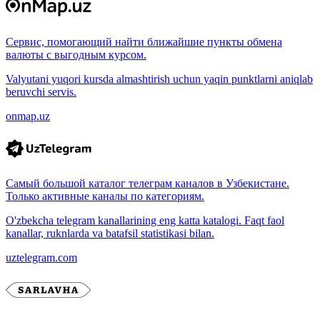
Сервис, помогающий найти ближайшие пункты обмена
валюты с выгодным курсом.
Valyutani yuqori kursda almashtirish uchun yaqin punktlarni aniqlab
beruvchi servis.
onmap.uz
Самый большой каталог телеграм каналов в Узбекистане.
Только активные каналы по категориям.
O'zbekcha telegram kanallarining eng katta katalogi. Faqt faol
kanallar, ruknlarda va batafsil statistikasi bilan.
uztelegram.com