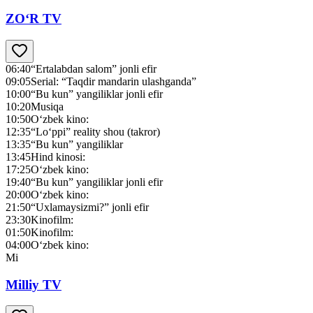
ZO‘R TV
06:40
“Ertalabdan salom” jonli efir
09:05
Serial: “Taqdir mandarin ulashganda”
10:00
“Bu kun” yangiliklar jonli efir
10:20
Musiqa
10:50
O‘zbek kino:
12:35
“Lo‘ppi” reality shou (takror)
13:35
“Bu kun” yangiliklar
13:45
Hind kinosi:
17:25
O‘zbek kino:
19:40
“Bu kun” yangiliklar jonli efir
20:00
O‘zbek kino:
21:50
“Uxlamaysizmi?” jonli efir
23:30
Kinofilm:
01:50
Kinofilm:
04:00
O‘zbek kino:
Mi
Milliy TV