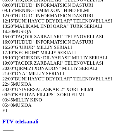
09:00
"HUDUD" INFORMATSION DASTURI
09:15
"MENING ISMIM XON" HIND FILMI
12:00
"HUDUD" INFORMATSION DASTURI
12:15
"BUNI HAYOT DEYDILAR" TELENOVELLASI
13:20
"MALIKAM, ENDI QARA" TURK SERIALI
14:20
MUSIQA
15:00
"TAQDIR ZARBALARI" TELENOVELLASI
16:00
"HUDUD" INFORMATSION DASTURI
16:20
"G‘URUR" MILLIY SERIALI
17:10
"KECHDIM" MILLIY SERIALI
18:10
"QODIRXON: DIL YARASI" MILLIY SERIALI
19:00
"TAQDIR ZARBALARI" TELENOVELLASI
20:00
"QIRMIZI XONADON" MILLIY SERIALI
21:00
"ONA" MILLIY SERIALI
22:00
"BUNI HAYOT DEYDILAR" TELENOVELLASI
22:45
MUSIQA
23:00
"UNIVERSAL ASKAR-2" XORIJ FILMI
00:50
"KAPITAN FILLIPS" XORIJ FILMI
03:45
MILLIY KINO
05:40
MUSIQA
FT
FTV telekanali