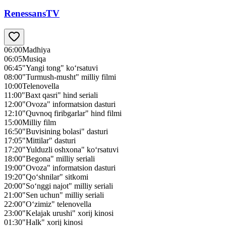
RenessansTV
06:00
Madhiya
06:05
Musiqa
06:45
"Yangi tong" ko‘rsatuvi
08:00
"Turmush-musht" milliy filmi
10:00
Telenovella
11:00
"Baxt qasri" hind seriali
12:00
"Ovoza" informatsion dasturi
12:10
"Quvnoq firibgarlar" hind filmi
15:00
Milliy film
16:50
"Buvisining bolasi" dasturi
17:05
"Mittilar" dasturi
17:20
"Yulduzli oshxona" ko‘rsatuvi
18:00
"Begona" milliy seriali
19:00
"Ovoza" informatsion dasturi
19:20
"Qo‘shnilar" sitkomi
20:00
"So‘nggi najot" milliy seriali
21:00
"Sen uchun" milliy seriali
22:00
"O‘zimiz" telenovella
23:00
"Kelajak urushi" xorij kinosi
01:30
"Halk" xorij kinosi