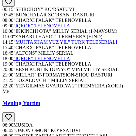
06:15
"SHIRCHOY" KO‘RSATUVI
07:45
"BUNCHALAR ZO‘RSAN" DASTURI
08:00
"CHARXI FALAK" TELENOVELLA
09:00
"IQROR" TELENOVELLA
10:00
"IKKINCHI OTA" MILLIY SERIAL (1-MAVSUM)
11:00
"ZAHARLI HAYOT" PREMYERA (HIND)
14:15
"MUHTASHAM YUZ YIL" TURK TELESERIALI
15:40
"CHARXI FALAK" TELENOVELLA
16:45
"ALFONS" MILLIY SERIAL
18:00
"IQROR" TELENOVELLA
19:00
"CHARXI FALAK" TELENOVELLA
20:00
"BESH KUNLIK DUNYO" MINI MILLIY SERIAL
21:00
"MILLAR" INFORMATSION-SHOU DASTURI
21:25
"TOZALOVCHI" MILLIY SERIAL
22:20
"YENGILMAS GVARDIYA 2" PREMYERA (XORIJ)
Me
Mening Yurtim
06:00
MUSIQA
06:45
"OMON-OMON" KO‘RSATUVI
08:00
"TAQDIR ZARBALARI" TELENOVELLASI