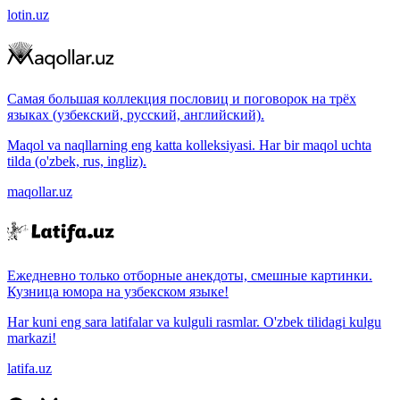
lotin.uz
Самая большая коллекция пословиц и поговорок на трёх
языках (узбекский, русский, английский).
Maqol va naqllarning eng katta kolleksiyasi. Har bir maqol uchta
tilda (o'zbek, rus, ingliz).
maqollar.uz
Ежедневно только отборные анекдоты, смешные картинки.
Кузница юмора на узбекском языке!
Har kuni eng sara latifalar va kulguli rasmlar. O'zbek tilidagi kulgu
markazi!
latifa.uz