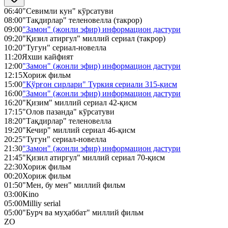
06:40
"Севимли кун" кўрсатуви
08:00
"Тақдирлар" теленовелла (такрор)
09:00
"Замон" (жонли эфир) информацион дастури
09:20
"Қизил атиргул" миллий сериал (такрор)
10:20
"Тугун" сериал-новелла
11:20
Яхши кайфият
12:00
"Замон" (жонли эфир) информацион дастури
12:15
Хориж фильм
15:00
"Қўрғон сирлари" Туркия сериали 315-қисм
16:00
"Замон" (жонли эфир) информацион дастури
16:20
"Қизим" миллий сериал 42-қисм
17:15
"Олов пазанда" кўрсатуви
18:20
"Тақдирлар" теленовелла
19:20
"Кечир" миллий сериал 46-қисм
20:25
"Тугун" сериал-новелла
21:30
"Замон" (жонли эфир) информацион дастури
21:45
"Қизил атиргул" миллий сериал 70-қисм
22:30
Хориж фильм
00:20
Хориж фильм
01:50
"Мен, бу мен" миллий фильм
03:00
Kino
05:00
Milliy serial
05:00
"Бурч ва муҳаббат" миллий фильм
ZO