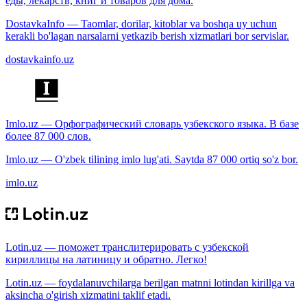
еды, лекарств, книг и товаров для дома.
DostavkaInfo — Taomlar, dorilar, kitoblar va boshqa uy uchun
kerakli bo'lagan narsalarni yetkazib berish xizmatlari bor servislar.
dostavkainfo.uz
Imlo.uz — Орфографический словарь узбекского языка. В базе
более 87 000 слов.
Imlo.uz — O'zbek tilining imlo lug'ati. Saytda 87 000 ortiq so'z bor.
imlo.uz
Lotin.uz — поможет транслитерировать с узбекской
кириллицы на латиницу и обратно. Легко!
Lotin.uz — foydalanuvchilarga berilgan matnni lotindan kirillga va
aksincha o'girish xizmatini taklif etadi.