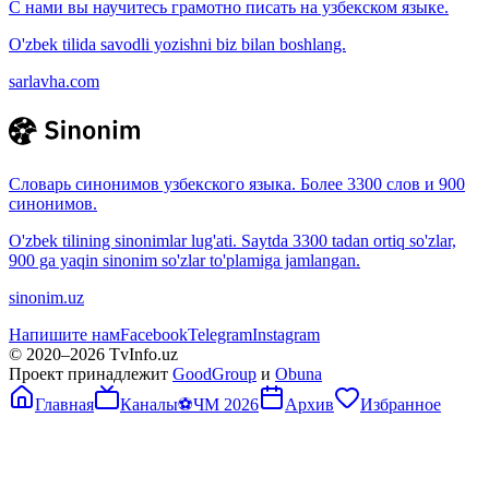
С нами вы научитесь грамотно писать на узбекском языке.
O'zbek tilida savodli yozishni biz bilan boshlang.
sarlavha.com
Словарь синонимов узбекского языка. Более 3300 слов и 900
синонимов.
O'zbek tilining sinonimlar lug'ati. Saytda 3300 tadan ortiq so'zlar,
900 ga yaqin sinonim so'zlar to'plamiga jamlangan.
sinonim.uz
Напишите нам
Facebook
Telegram
Instagram
© 2020–
2026
TvInfo.uz
Проект принадлежит
GoodGroup
и
Obuna
Главная
Каналы
⚽
ЧМ 2026
Архив
Избранное