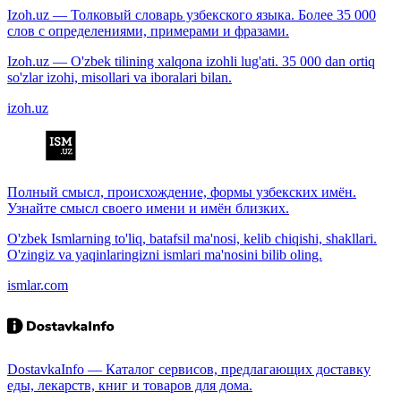
Izoh.uz — Толковый словарь узбекского языка. Более 35 000
слов с определениями, примерами и фразами.
Izoh.uz — O'zbek tilining xalqona izohli lug'ati. 35 000 dan ortiq
so'zlar izohi, misollari va iboralari bilan.
izoh.uz
Полный смысл, происхождение, формы узбекских имён.
Узнайте смысл своего имени и имён близких.
O'zbek Ismlarning to'liq, batafsil ma'nosi, kelib chiqishi, shakllari.
O'zingiz va yaqinlaringizni ismlari ma'nosini bilib oling.
ismlar.com
DostavkaInfo — Каталог сервисов, предлагающих доставку
еды, лекарств, книг и товаров для дома.