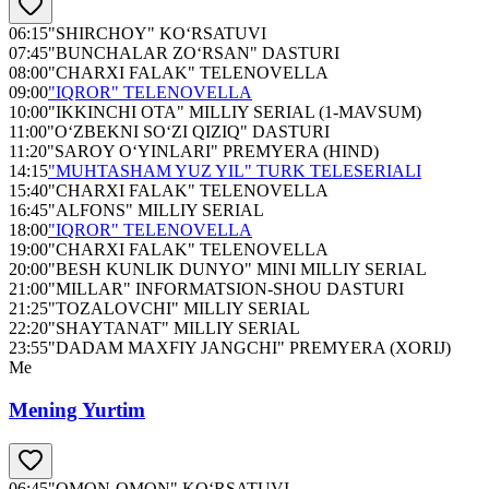
06:15
"SHIRCHOY" KO‘RSATUVI
07:45
"BUNCHALAR ZO‘RSAN" DASTURI
08:00
"CHARXI FALAK" TELENOVELLA
09:00
"IQROR" TELENOVELLA
10:00
"IKKINCHI OTA" MILLIY SERIAL (1-MAVSUM)
11:00
"O‘ZBEKNI SO‘ZI QIZIQ" DASTURI
11:20
"SAROY O‘YINLARI" PREMYERA (HIND)
14:15
"MUHTASHAM YUZ YIL" TURK TELESERIALI
15:40
"CHARXI FALAK" TELENOVELLA
16:45
"ALFONS" MILLIY SERIAL
18:00
"IQROR" TELENOVELLA
19:00
"CHARXI FALAK" TELENOVELLA
20:00
"BESH KUNLIK DUNYO" MINI MILLIY SERIAL
21:00
"MILLAR" INFORMATSION-SHOU DASTURI
21:25
"TOZALOVCHI" MILLIY SERIAL
22:20
"SHAYTANAT" MILLIY SERIAL
23:55
"DADAM MAXFIY JANGCHI" PREMYERA (XORIJ)
Me
Mening Yurtim
06:45
"OMON-OMON" KO‘RSATUVI