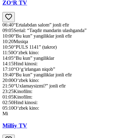
ZO‘R TV
06:40
“Ertalabdan salom” jonli efir
09:05
Serial: “Taqdir mandarin ulashganda”
10:00
“Bu kun” yangiliklar jonli efir
10:20
Musiqa
10:50
“PULS 1141” (takror)
11:50
O‘zbek kino:
14:05
“Bu kun” yangiliklar
14:15
Hind kinosi:
17:10
“O‘g‘irlangan niqob”
19:40
“Bu kun” yangiliklar jonli efir
20:00
O‘zbek kino:
21:50
“Uxlamaysizmi?” jonli efir
23:25
Kinofilm:
01:05
Kinofilm:
02:50
Hind kinosi:
05:10
O‘zbek kino:
Mi
Milliy TV