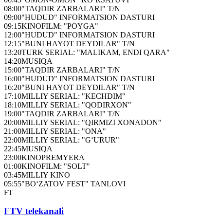
08:00
"TAQDIR ZARBALARI" T/N
09:00
"HUDUD" INFORMATSION DASTURI
09:15
KINOFILM: "POYGA"
12:00
"HUDUD" INFORMATSION DASTURI
12:15
"BUNI HAYOT DEYDILAR" T/N
13:20
TURK SERIAL: "MALIKAM, ENDI QARA"
14:20
MUSIQA
15:00
"TAQDIR ZARBALARI" T/N
16:00
"HUDUD" INFORMATSION DASTURI
16:20
"BUNI HAYOT DEYDILAR" T/N
17:10
MILLIY SERIAL: "KECHDIM"
18:10
MILLIY SERIAL: "QODIRXON"
19:00
"TAQDIR ZARBALARI" T/N
20:00
MILLIY SERIAL: "QIRMIZI XONADON"
21:00
MILLIY SERIAL: "ONA"
22:00
MILLIY SERIAL: "G‘URUR"
22:45
MUSIQA
23:00
KINOPREMYERA
01:00
KINOFILM: "SOLT"
03:45
MILLIY KINO
05:55
"BO‘ZATOV FEST" TANLOVI
FT
FTV telekanali