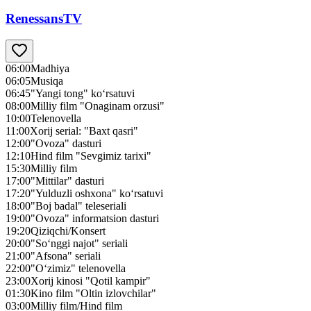
RenessansTV
06:00
Madhiya
06:05
Musiqa
06:45
"Yangi tong" ko‘rsatuvi
08:00
Milliy film "Onaginam orzusi"
10:00
Telenovella
11:00
Xorij serial: "Baxt qasri"
12:00
"Ovoza" dasturi
12:10
Hind film "Sevgimiz tarixi"
15:30
Milliy film
17:00
"Mittilar" dasturi
17:20
"Yulduzli oshxona" ko‘rsatuvi
18:00
"Boj badal" teleseriali
19:00
"Ovoza" informatsion dasturi
19:20
Qiziqchi/Konsert
20:00
"So‘nggi najot" seriali
21:00
"Afsona" seriali
22:00
"O‘zimiz" telenovella
23:00
Xorij kinosi "Qotil kampir"
01:30
Kino film "Oltin izlovchilar"
03:00
Milliy film/Hind film