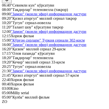
06:40
"Севимли кун" кўрсатуви
08:00
"Тақдирлар" теленовелла (такрор)
09:00
"Замон" (жонли эфир) информацион дастури
09:20
"Қизил атиргул" миллий сериал такрор
10:20
"Тугун" сериал-новелла
11:20
"Талант шоу" кўрсатуви такрор
12:00
"Замон" (жонли эфир) информацион дастури
12:15
Хориж фильм
15:00
"Қўрғон сирлари" Туркия сериали 302-қисм
16:00
"Замон" (жонли эфир) информацион дастури
16:20
"Қизим" миллий сериал 29-қисм
17:15
"Олов пазанда" кўрсатуви
18:20
"Тақдирлар" теленовелла
19:20
"Кечир" миллий сериал 33-қисм
20:25
"Тугун" сериал-новелла
21:30
"Замон" (жонли эфир) информацион дастури
21:45
"Қизил атиргул" миллий сериал 57-қисм
22:40
Хориж фильм
00:40
Хориж фильм
03:00
Kino
05:00
Milliy serial
05:00
"Кулба" миллий фильм
ZO