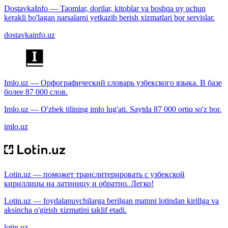
DostavkaInfo — Taomlar, dorilar, kitoblar va boshqa uy uchun
kerakli bo'lagan narsalarni yetkazib berish xizmatlari bor servislar.
dostavkainfo.uz
Imlo.uz — Орфографический словарь узбекского языка. В базе
более 87 000 слов.
Imlo.uz — O'zbek tilining imlo lug'ati. Saytda 87 000 ortiq so'z bor.
imlo.uz
Lotin.uz — поможет транслитерировать с узбекской
кириллицы на латиницу и обратно. Легко!
Lotin.uz — foydalanuvchilarga berilgan matnni lotindan kirillga va
aksincha o'girish xizmatini taklif etadi.
lotin.uz