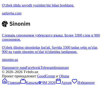
O'zbek tilida savodli yozishni biz bilan boshlang.
sarlavha.com
Словарь синонимов узбекского языка. Более 3300 слов и 900
синонимов.
O'zbek tilining sinonimlar lug'ati. Saytda 3300 tadan ortiq so'zlar,
900 ga yaqin sinonim so'zlar to'plamiga jamlangan.
sinonim.uz
Напишите нам
Facebook
Telegram
Instagram
© 2020–
2026
TvInfo.uz
Проект принадлежит
GoodGroup
и
Obuna
Главная
Каналы
⚽
ЧМ 2026
Архив
Избранное