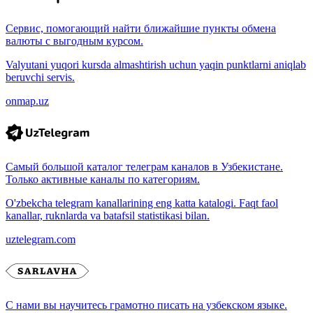
Сервис, помогающий найти ближайшие пункты обмена
валюты с выгодным курсом.
Valyutani yuqori kursda almashtirish uchun yaqin punktlarni aniqlab
beruvchi servis.
onmap.uz
Самый большой каталог телеграм каналов в Узбекистане.
Только активные каналы по категориям.
O'zbekcha telegram kanallarining eng katta katalogi. Faqt faol
kanallar, ruknlarda va batafsil statistikasi bilan.
uztelegram.com
С нами вы научитесь грамотно писать на узбекском языке.