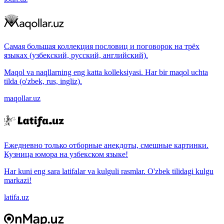
Самая большая коллекция пословиц и поговорок на трёх
языках (узбекский, русский, английский).
Maqol va naqllarning eng katta kolleksiyasi. Har bir maqol uchta
tilda (o'zbek, rus, ingliz).
maqollar.uz
Ежедневно только отборные анекдоты, смешные картинки.
Кузница юмора на узбекском языке!
Har kuni eng sara latifalar va kulguli rasmlar. O'zbek tilidagi kulgu
markazi!
latifa.uz