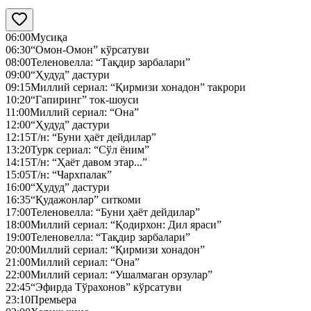
06:00
Мусиқа
06:30
“Омон-Омон” кўрсатуви
08:00
Теленовелла: “Тақдир зарбалари”
09:00
“Ҳудуд” дастури
09:15
Миллий сериал: “Қирмизи хонадон” такрори
10:20
“Гапиринг” ток-шоуси
11:00
Миллий сериал: “Она”
12:00
“Ҳудуд” дастури
12:15
Т/н: “Буни ҳаёт дейдилар”
13:20
Турк сериал: “Сўл ёним”
14:15
Т/н: “Ҳаёт давом этар...”
15:05
Т/н: “Чархпалак”
16:00
“Ҳудуд” дастури
16:35
“Қудажонлар” ситкоми
17:00
Теленовелла: “Буни ҳаёт дейдилар”
18:00
Миллий сериал: “Қодирхон: Дил яраси”
19:00
Теленовелла: “Тақдир зарбалари”
20:00
Миллий сериал: “Қирмизи хонадон”
21:00
Миллий сериал: “Она”
22:00
Миллий сериал: “Ушалмаган орзулар”
22:45
“Эфирда Тўрахонов” кўрсатуви
23:10
Премьера