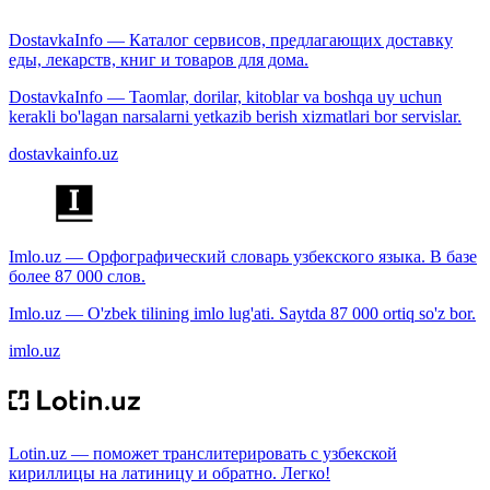
DostavkaInfo — Каталог сервисов, предлагающих доставку
еды, лекарств, книг и товаров для дома.
DostavkaInfo — Taomlar, dorilar, kitoblar va boshqa uy uchun
kerakli bo'lagan narsalarni yetkazib berish xizmatlari bor servislar.
dostavkainfo.uz
Imlo.uz — Орфографический словарь узбекского языка. В базе
более 87 000 слов.
Imlo.uz — O'zbek tilining imlo lug'ati. Saytda 87 000 ortiq so'z bor.
imlo.uz
Lotin.uz — поможет транслитерировать с узбекской
кириллицы на латиницу и обратно. Легко!