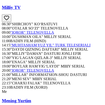
Milliy TV
06:30
"SHIRCHOY" KO‘RSATUVI
08:00
"OTALAR SO‘ZI" TELENOVELLA
09:00
"IQROR" TELENOVELLA
10:00
"DUSHMAN OILA" MILLIY SERIAL
11:00
BADIIY FILM (HIND)
14:15
"MUHTASHAM YUZ YIL" TURK TELESERIALI
15:30
"DAYDI QIZNING DAFTARI" MILLIY SERIAL
16:30
"MILLIY"DAMAN" DASTURI JONLI EFIR
17:00
"YIG‘LAGAN QIZLAR-3" MILLIY SERIAL
18:00
"ENAGA" MILLIY SERIAL
19:00
"BOYLAR HAM YIG‘LAYDI" MIllIY SERIAL
20:00
"IQROR" TELENOVELLA
21:00
"MILLAR" INFORMATSION-SHOU DASTURI
21:20
"MENI SEV" MIllIY SERIAL
22:15
"CHARXI FALAK" TELENOVELLA
23:10
BADIIY FILM (XORIJ)
Me
Mening Yurtim