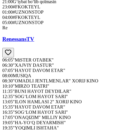
21:00
G‘iybat bo‘lib qolmasin
23:00
#FKOKTEYL
01:00
#UZNONSTOP
04:00
#FKOKTEYL
05:00
#UZNONSTOP
Re
RenessansTV
06:05
"MiSTER OTABЕК"
06:30
"XAJVIY DASTUR"
07:05
"HAYOT DAVOM ETAR"
08:00
MUSIQA
08:30
"OMADLI JENTLMENLAR" XORIJ KINO
10:10
"MIRZO TEATRI"
11:35
"BUNI HAYOT DEYDILAR"
12:35
"SOG‘LOM HAYOT SARI"
13:05
"ILON HAMLASI 2" XORIJ KINO
15:35
"HAYOT DAVOM ETAR"
16:35
"SOG‘LOM HAYOT SARI"
17:05
"ONAQIZIM" MILLIY KINO
19:05
"HA-YO‘Q DEYARMISH"
19:35
"YOQIMLI ISHTAHA"