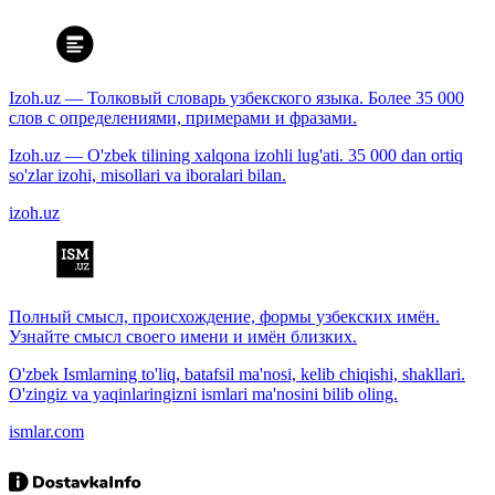
Izoh.uz — Толковый словарь узбекского языка. Более 35 000
слов с определениями, примерами и фразами.
Izoh.uz — O'zbek tilining xalqona izohli lug'ati. 35 000 dan ortiq
so'zlar izohi, misollari va iboralari bilan.
izoh.uz
Полный смысл, происхождение, формы узбекских имён.
Узнайте смысл своего имени и имён близких.
O'zbek Ismlarning to'liq, batafsil ma'nosi, kelib chiqishi, shakllari.
O'zingiz va yaqinlaringizni ismlari ma'nosini bilib oling.
ismlar.com