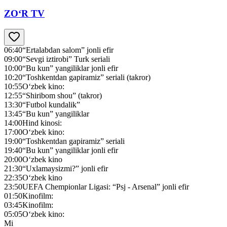
ZO‘R TV
06:40
“Ertalabdan salom” jonli efir
09:00
“Sevgi iztirobi” Turk seriali
10:00
“Bu kun” yangiliklar jonli efir
10:20
“Toshkentdan gapiramiz” seriali (takror)
10:55
O‘zbek kino:
12:55
“Shiribom shou” (takror)
13:30
“Futbol kundalik”
13:45
“Bu kun” yangiliklar
14:00
Hind kinosi:
17:00
O‘zbek kino:
19:00
“Toshkentdan gapiramiz” seriali
19:40
“Bu kun” yangiliklar jonli efir
20:00
O‘zbek kino
21:30
“Uxlamaysizmi?” jonli efir
22:35
O‘zbek kino
23:50
UEFA Chempionlar Ligasi: “Psj - Arsenal” jonli efir
01:50
Kinofilm:
03:45
Kinofilm:
05:05
O‘zbek kino:
Mi