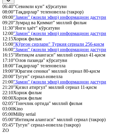
06:40
"Севимли кун" кўрсатуви
08:00
"Тақдирлар" теленовелла (такрор)
09:00
"Замон" (жонли эфир) информацион дастури
09:20
"Зумрад ва Қиммат" миллий фильм
11:30
"Янги ҳаёт" кўрсатуви
12:00
"Замон" (жонли эфир) информацион дастури
12:15
Хориж фильм
15:00
"Қўрғон сирлари" Туркия сериали 256-қисм
16:00
"Замон" (жонли эфир) информацион дастури
16:15
"Интиқом алангаси" миллий сериал 41-қисм
17:10
"Олов пазанда" кўрсатуви
18:00
"Тақдирлар" теленовелла
19:00
"Юрагим сеники" миллий сериал 80-қисм
20:00
"Тугун" сериал-новелла
21:00
"Замон" (жонли эфир) информацион дастури
21:20
"Қизил атиргул" миллий сериал 11-қисм
22:10
Хориж фильм
00:00
Хориж фильм
02:05
"Тинчлик ортида" миллий фильм
03:00
Kino
05:00
Milliy serial
05:00
"Интиқом алангаси" миллий сериал (такрор)
05:45
"Тугун" сериал-новелла (такрор)
ZO