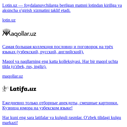
Lotin.uz — foydalanuvchilarga berilgan matnni lotindan kirillga va
aksincha o'girish xizmatini taklif etadi.
lotin.uz
Самая большая коллекция пословиц и поговорок на трёх
языках (узбекский, русский, английский).
Maqol va naqllarning eng katta kolleksiyasi. Har bir maqol uchta
tilda (o'zbek, rus, ingliz).
maqollar.uz
Ежедневно только отборные анекдоты, смешные картинки.
Кузница юмора на узбекском языке!
Har kuni eng sara latifalar va kulguli rasmlar. O'zbek tilidagi kulgu
markazi!