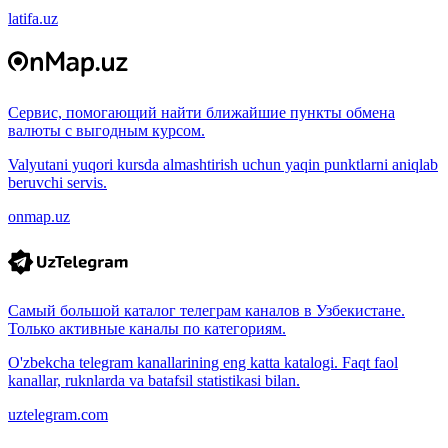
latifa.uz
Сервис, помогающий найти ближайшие пункты обмена
валюты с выгодным курсом.
Valyutani yuqori kursda almashtirish uchun yaqin punktlarni aniqlab
beruvchi servis.
onmap.uz
Самый большой каталог телеграм каналов в Узбекистане.
Только активные каналы по категориям.
O'zbekcha telegram kanallarining eng katta katalogi. Faqt faol
kanallar, ruknlarda va batafsil statistikasi bilan.
uztelegram.com