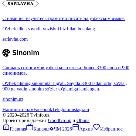
С нами вы научитесь грамотно писать на узбекском языке.
O'zbek tilida savodli yozishni biz bilan boshlang.
sarlavha.com
Словарь синонимов узбекского языка. Более 3300 слов и 900
синонимов.
O'zbek tilining sinonimlar lug'ati. Saytda 3300 tadan ortiq so'zlar,
900 ga yaqin sinonim so'zlar to'plamiga jamlangan.
sinonim.uz
Напишите нам
Facebook
Telegram
Instagram
© 2020–
2026
TvInfo.uz
Проект принадлежит
GoodGroup
и
Obuna
Главная
Каналы
⚽
ЧМ 2026
Архив
Избранное