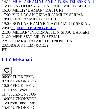
14:15
"MUHTASHAM YUZ YIL" TURK TELESERIALI
15:30
"DAYDI QIZNING DAFTARI" MILLIY SERIAL
16:30
"MILLIY"DAMAN" DASTURI
17:00
"YIG‘LAGAN QIZLAR-3" MILlIY SERIAL
18:00
"ENAGA" MILLIY SERIAL
19:00
"BOYLAR HAM YIG‘LAYDI" MIlLIY SERIAL
20:00
"IQROR" TELENOVELLA
21:00
"MILLAR" INFORMATSION-SHOU DASTuRI
21:20
"MENI SEV" MILlIY SERIAL
22:15
"CHARXI FALAK" TELENOvELLA
23:10
BADIY FILM (XORIJ)
FT
FTV telekanali
06:00
#FKOKTEYL
07:00
#UZNONSTOP
10:00
#FKOKTEYL
11:00
Top Cover
11:40
#UZNONSTOP
14:00
#UZNONSTOP
15:00
You Tube Chart
15:45
#UZNONSTOP