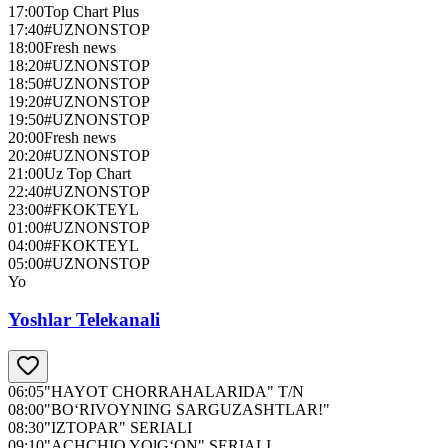
17:00
Top Chart Plus
17:40
#UZNONSTOP
18:00
Fresh news
18:20
#UZNONSTOP
18:50
#UZNONSTOP
19:20
#UZNONSTOP
19:50
#UZNONSTOP
20:00
Fresh news
20:20
#UZNONSTOP
21:00
Uz Top Chart
22:40
#UZNONSTOP
23:00
#FKOKTEYL
01:00
#UZNONSTOP
04:00
#FKOKTEYL
05:00
#UZNONSTOP
Yo
Yoshlar Telekanali
06:05
"HAYOT CHORRAHALARIDA" T/N
08:00
"BO‘RIVOYNING SARGUZASHTLAR!"
08:30
"IZTOPAR" SERIALI
09:10
"ACHCHIQ YOlG‘ON" SERIALI