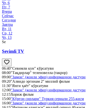
Чт, 6
Пт, 7
Вчера
Сейчас
Сегодня
Завтра
Вт, 11
Ср, 12
Чт, 13
Se
Sevimli TV
06:40
"Севимли кун" кўрсатуви
08:00
"Тақдирлар" теленовелла (такрор)
09:00
"Замон" (жонли эфир) информацион дастури
09:20
"Алвидо эргинам 2" миллий фильм
11:30
"Янги ҳаёт" кўрсатуви
12:00
"Замон" (жонли эфир) информацион дастури
12:15
Хориж фильм
15:00
"Қўрғон сирлари" Туркия сериали 255-қисм
16:00
"Замон" (жонли эфир) информацион дастури
16:15
"Интиқом алангаси" миллий сериал 40-қисм