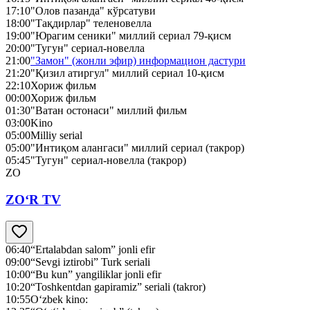
17:10
"Олов пазанда" кўрсатуви
18:00
"Тақдирлар" теленовелла
19:00
"Юрагим сеники" миллий сериал 79-қисм
20:00
"Тугун" сериал-новелла
21:00
"Замон" (жонли эфир) информацион дастури
21:20
"Қизил атиргул" миллий сериал 10-қисм
22:10
Хориж фильм
00:00
Хориж фильм
01:30
"Ватан остонаси" миллий фильм
03:00
Kino
05:00
Milliy serial
05:00
"Интиқом алангаси" миллий сериал (такрор)
05:45
"Тугун" сериал-новелла (такрор)
ZO
ZO‘R TV
06:40
“Ertalabdan salom” jonli efir
09:00
“Sevgi iztirobi” Turk seriali
10:00
“Bu kun” yangiliklar jonli efir
10:20
“Toshkentdan gapiramiz” seriali (takror)
10:55
O‘zbek kino: