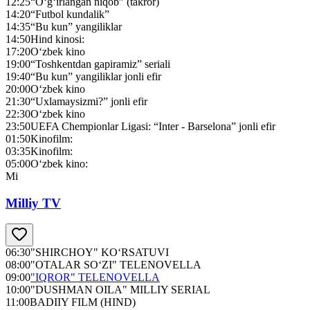
12:25
“O‘g‘irlangan niqob” (takror)
14:20
“Futbol kundalik”
14:35
“Bu kun” yangiliklar
14:50
Hind kinosi:
17:20
O‘zbek kino
19:00
“Toshkentdan gapiramiz” seriali
19:40
“Bu kun” yangiliklar jonli efir
20:00
O‘zbek kino
21:30
“Uxlamaysizmi?” jonli efir
22:30
O‘zbek kino
23:50
UEFA Chempionlar Ligasi: “Inter - Barselona” jonli efir
01:50
Kinofilm:
03:35
Kinofilm:
05:00
O‘zbek kino:
Mi
Milliy TV
06:30
"SHIRCHOY" KO‘RSATUVI
08:00
"OTALAR SO‘ZI" TELENOVELLA
09:00
"IQROR" TELENOVELLA
10:00
"DUSHMAN OILA" MILLIY SERIAL
11:00
BADIIY FILM (HIND)