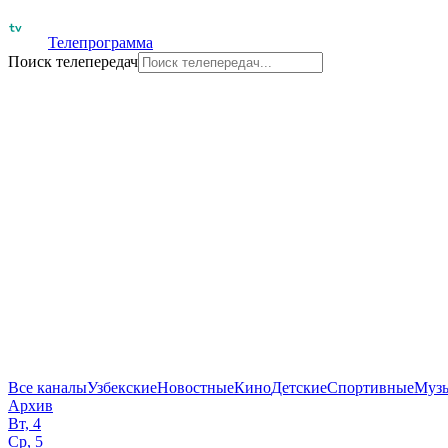
Телепрограмма
Поиск телепередач
Все каналы
Узбекские
Новостные
Кино
Детские
Спортивные
Муз
Архив
Вт, 4
Ср, 5