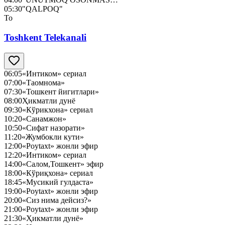
05:30
"QALPOQ"
To
Toshkent Telekanali
06:05
«Интиком» сериал
07:00
«Таомнома»
07:30
«Тошкент йигитлари»
08:00
Ҳикматли дунё
09:30
«Кўрикхона» сериал
10:20
«Санамжон»
10:50
«Сифат назорати»
11:20
«Жумбокли кути»
12:00
«Poytaxt» жонли эфир
12:20
«Интиком» сериал
14:00
«Салом,Тошкент» эфир
18:00
«Кўриқхона» сериал
18:45
«Мусикий гулдаста»
19:00
«Poytaxt» жонли эфир
20:00
«Сиз нима дейсиз?»
21:00
«Poytaxt» жонли эфир
21:30
«Ҳикматли дунё»