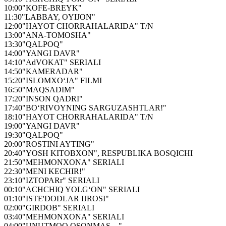
10:00
"KOFE-BREYK"
11:30
"LABBAY, OYIJON"
12:00
"HAYOT CHORRAHALARIDA" T/N
13:00
"ANA-TOMOSHA"
13:30
"QALPOQ"
14:00
"YANGI DAVR"
14:10
"AdVOKAT" SERIALI
14:50
"KAMERADAR"
15:20
"ISLOMXO‘JA" FILMI
16:50
"MAQSADIM"
17:20
"INSON QADRI"
17:40
"BO‘RIVOYNING SARGUZASHTLAR!"
18:10
"HAYOT CHORRAHALARIDA" T/N
19:00
"YANGI DAVR"
19:30
"QALPOQ"
20:00
"ROSTINI AYTING"
20:40
"YOSH KITOBXON", RESPUBLIKA BOSQICHI
21:50
"МEHMONXONA" SERIALI
22:30
"MENI KECHIR!"
23:10
"IZTOPARr" SERIALI
00:10
"ACHCHIQ YOLG‘ON" SERIALI
01:10
"ISTE'DODLAR IJROSI"
02:00
"GIRDOB" SERIALI
03:40
"МEHMONXONA" SERIALI
04:00
"UNUTMOQ OSONMAS…"