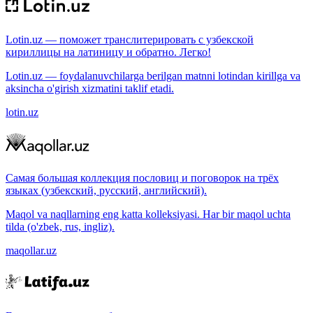
Lotin.uz — поможет транслитерировать с узбекской
кириллицы на латиницу и обратно. Легко!
Lotin.uz — foydalanuvchilarga berilgan matnni lotindan kirillga va
aksincha o'girish xizmatini taklif etadi.
lotin.uz
Самая большая коллекция пословиц и поговорок на трёх
языках (узбекский, русский, английский).
Maqol va naqllarning eng katta kolleksiyasi. Har bir maqol uchta
tilda (o'zbek, rus, ingliz).
maqollar.uz