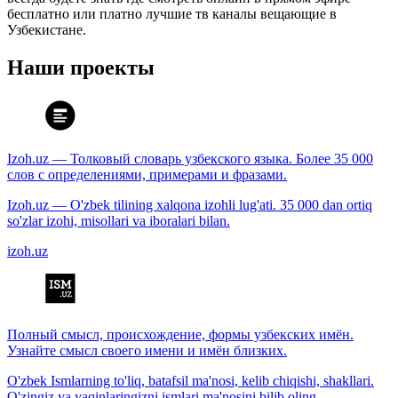
бесплатно или платно лучшие тв каналы вещающие в
Узбекистане.
Наши проекты
Izoh.uz — Толковый словарь узбекского языка. Более 35 000
слов с определениями, примерами и фразами.
Izoh.uz — O'zbek tilining xalqona izohli lug'ati. 35 000 dan ortiq
so'zlar izohi, misollari va iboralari bilan.
izoh.uz
Полный смысл, происхождение, формы узбекских имён.
Узнайте смысл своего имени и имён близких.
O'zbek Ismlarning to'liq, batafsil ma'nosi, kelib chiqishi, shakllari.
O'zingiz va yaqinlaringizni ismlari ma'nosini bilib oling.