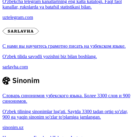
O'zbekcha telegram kanallarining eng katta katalogi. Faqt faol
kanallar, ruknlarda va batafsil statistikasi bilan.
uztelegram.com
С нами вы научитесь грамотно писать на узбекском языке.
O'zbek tilida savodli yozishni biz bilan boshlang.
sarlavha.com
Словарь синонимов узбекского языка. Более 3300 слов и 900
синонимов.
O'zbek tilining sinonimlar lug'ati. Saytda 3300 tadan ortiq so'zlar,
900 ga yaqin sinonim so'zlar to'plamiga jamlangan.
sinonim.uz