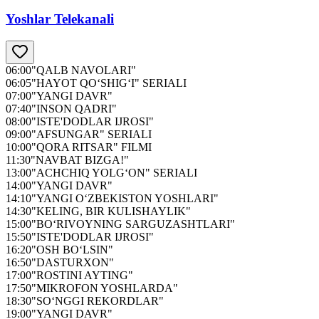
Yoshlar Telekanali
06:00
"QALB NAVOLARI"
06:05
"HAYOT QO‘SHIG‘I" SERIALI
07:00
"YANGI DAVR"
07:40
"INSON QADRI"
08:00
"ISTE'DODLAR IJROSI"
09:00
"AFSUNGAR" SERIALI
10:00
"QORA RITSAR" FILMI
11:30
"NAVBAT BIZGA!"
13:00
"ACHCHIQ YOLG‘ON" SERIALI
14:00
"YANGI DAVR"
14:10
"YANGI O‘ZBEKISTON YOSHLARI"
14:30
"KELING, BIR KULISHAYLIK"
15:00
"BO‘RIVOYNING SARGUZASHTLARI"
15:50
"ISTE'DODLAR IJROSI"
16:20
"OSH BO‘LSIN"
16:50
"DASTURXON"
17:00
"ROSTINI AYTING"
17:50
"MIKROFON YOSHLARDA"
18:30
"SO‘NGGI REKORDLAR"
19:00
"YANGI DAVR"