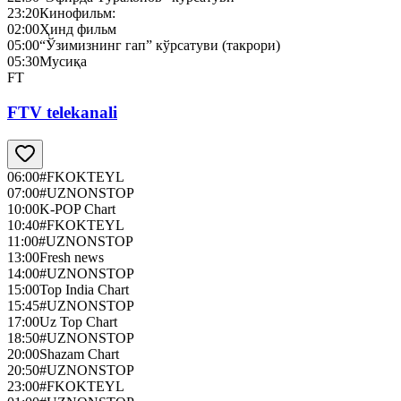
23:20
Кинофильм:
02:00
Ҳинд фильм
05:00
“Ўзимизнинг гап” кўрсатуви (такрори)
05:30
Мусиқа
FT
FTV telekanali
06:00
#FKOKTEYL
07:00
#UZNONSTOP
10:00
K-POP Chart
10:40
#FKOKTEYL
11:00
#UZNONSTOP
13:00
Fresh news
14:00
#UZNONSTOP
15:00
Top India Chart
15:45
#UZNONSTOP
17:00
Uz Top Chart
18:50
#UZNONSTOP
20:00
Shazam Chart
20:50
#UZNONSTOP
23:00
#FKOKTEYL