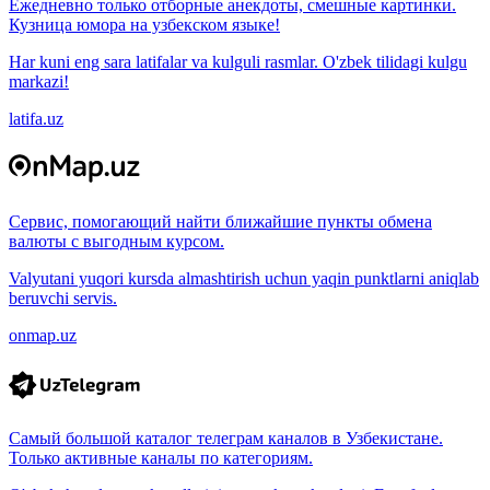
Ежедневно только отборные анекдоты, смешные картинки.
Кузница юмора на узбекском языке!
Har kuni eng sara latifalar va kulguli rasmlar. O'zbek tilidagi kulgu
markazi!
latifa.uz
Сервис, помогающий найти ближайшие пункты обмена
валюты с выгодным курсом.
Valyutani yuqori kursda almashtirish uchun yaqin punktlarni aniqlab
beruvchi servis.
onmap.uz
Самый большой каталог телеграм каналов в Узбекистане.
Только активные каналы по категориям.