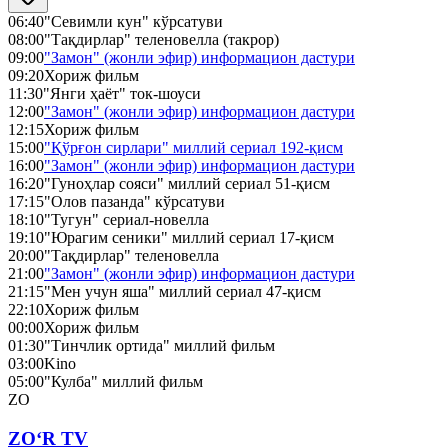
06:40
"Севимли кун" кўрсатуви
08:00
"Тақдирлар" теленовелла (такрор)
09:00
"Замон" (жонли эфир) информацион дастури
09:20
Хориж фильм
11:30
"Янги ҳаёт" ток-шоуси
12:00
"Замон" (жонли эфир) информацион дастури
12:15
Хориж фильм
15:00
"Қўрғон сирлари" миллий сериал 192-қисм
16:00
"Замон" (жонли эфир) информацион дастури
16:20
"Гуноҳлар сояси" миллий сериал 51-қисм
17:15
"Олов пазанда" кўрсатуви
18:10
"Тугун" сериал-новелла
19:10
"Юрагим сеники" миллий сериал 17-қисм
20:00
"Тақдирлар" теленовелла
21:00
"Замон" (жонли эфир) информацион дастури
21:15
"Мен учун яша" миллий сериал 47-қисм
22:10
Хориж фильм
00:00
Хориж фильм
01:30
"Тинчлик ортида" миллий фильм
03:00
Kino
05:00
"Кулба" миллий фильм
ZO
ZO‘R TV