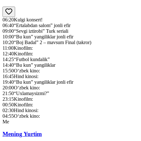
06:20
Kulgi konsert!
06:40
“Ertalabdan salom” jonli efir
09:00
“Sevgi iztirobi” Turk seriali
10:00
“Bu kun” yangiliklar jonli efir
10:20
“Boj Badal” 2 – mavsum Final (takror)
11:00
Kinofilm:
12:40
Kinofilm:
14:25
“Futbol kundalik”
14:40
“Bu kun” yangiliklar
15:50
O‘zbek kino:
16:45
Hind kinosi:
19:40
“Bu kun” yangiliklar jonli efir
20:00
O‘zbek kino:
21:50
“Uxlamaysizmi?”
23:15
Kinofilm:
00:50
Kinofilm:
02:30
Hind kinosi:
04:55
O‘zbek kino:
Me
Mening Yurtim