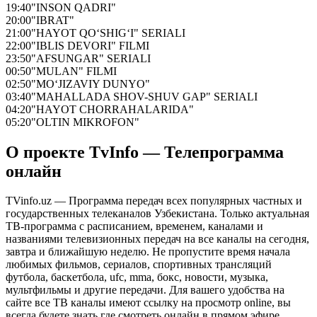
19:40
"INSON QADRI"
20:00
"IBRAT"
21:00
"HAYOT QO‘SHIG‘I" SERIALI
22:00
"IBLIS DEVORI" FILMI
23:50
"AFSUNGAR" SERIALI
00:50
"MULAN" FILMI
02:50
"MO‘JIZAVIY DUNYO"
03:40
"MAHALLADA SHOV-SHUV GAP" SERIALI
04:20
"HAYOT CHORRAHALARIDA"
05:20
"OLTIN MIKROFON"
О проекте TvInfo — Телепрограмма
онлайн
TVinfo.uz — Программа передач всех популярных частных и
государственных телеканалов Узбекистана. Только актуальная
ТВ-программа с расписанием, временем, каналами и
названиями телевизионных передач на все каналы на сегодня,
завтра и ближайшую неделю. Не пропустите время начала
любимых фильмов, сериалов, спортивных трансляций
футбола, баскетбола, ufc, mma, бокс, новости, музыка,
мультфильмы и другие передачи. Для вашего удобства на
сайте все ТВ каналы имеют ссылку на просмотр online, вы
всегда будете знать где смотреть онлайн в прямом эфире