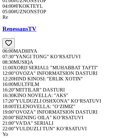
01:00
#UZNONSTOP
04:00
#FKOKTEYL
05:00
#UZNONSTOP
Re
RenessansTV
06:00
MADHIYA
07:30
"YANGI TONG" KO‘RSATUVI
08:30
MUSIQA
11:00
XORIJ SERIALI: "MUHABBAT TAFTI"
12:00
"OVOZA" INFORMATSION DASTURI
12:20
HIND KINOSI: "ERLIK XOTIN"
16:00
MULTFILM
16:20
"MITTILAR" DASTURI
16:30
KINO NOVELLA: "AKS"
17:20
"YULDUZLI OSHXONA" KO‘RSATUVI
18:00
TELENOVELLA: "O‘ZIMIZ"
19:00
"OVOZA" INFORMATSION DASTURI
20:00
"BIZNING OILA" KO‘RSATUVI
21:00
"VA'DA" SERIALI
22:00
"YULDUZLI TUN" KO‘RSATUVI
Yo