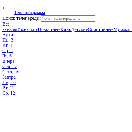
Телепрограмма
Поиск телепередач
Все
каналы
Узбекские
Новостные
Кино
Детские
Спортивные
Музыкал
Архив
Пн, 3
Вт, 4
Ср, 5
Чт, 6
Вчера
Сейчас
Сегодня
Завтра
Пн, 10
Вт, 11
Ср, 12