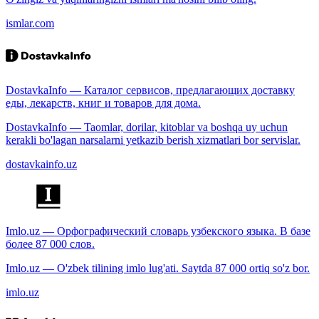
ismlar.com
DostavkaInfo — Каталог сервисов, предлагающих доставку
еды, лекарств, книг и товаров для дома.
DostavkaInfo — Taomlar, dorilar, kitoblar va boshqa uy uchun
kerakli bo'lagan narsalarni yetkazib berish xizmatlari bor servislar.
dostavkainfo.uz
Imlo.uz — Орфографический словарь узбекского языка. В базе
более 87 000 слов.
Imlo.uz — O'zbek tilining imlo lug'ati. Saytda 87 000 ortiq so'z bor.
imlo.uz