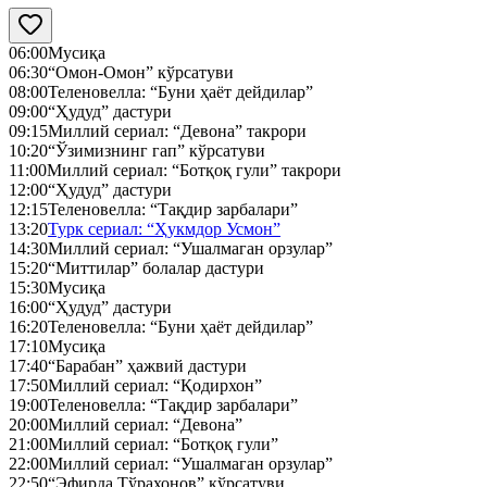
06:00
Мусиқа
06:30
“Омон-Омон” кўрсатуви
08:00
Теленовелла: “Буни ҳаёт дейдилар”
09:00
“Ҳудуд” дастури
09:15
Миллий сериал: “Девона” такрори
10:20
“Ўзимизнинг гап” кўрсатуви
11:00
Миллий сериал: “Ботқоқ гули” такрори
12:00
“Ҳудуд” дастури
12:15
Теленовелла: “Тақдир зарбалари”
13:20
Турк сериал: “Ҳукмдор Усмон”
14:30
Миллий сериал: “Ушалмаган орзулар”
15:20
“Миттилар” болалар дастури
15:30
Мусиқа
16:00
“Ҳудуд” дастури
16:20
Теленовелла: “Буни ҳаёт дейдилар”
17:10
Мусиқа
17:40
“Барабан” ҳажвий дастури
17:50
Миллий сериал: “Қодирхон”
19:00
Теленовелла: “Тақдир зарбалари”
20:00
Миллий сериал: “Девона”
21:00
Миллий сериал: “Ботқоқ гули”
22:00
Миллий сериал: “Ушалмаган орзулар”
22:50
“Эфирда Тўрахонов” кўрсатуви