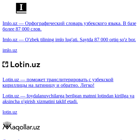
Imlo.uz — Орфографический словарь узбекского языка. В базе
более 87 000 слов.
Imlo.uz — O'zbek tilining imlo lug'ati. Saytda 87 000 ortiq so'z bor.
imlo.uz
Lotin.uz — поможет транслитерировать с узбекской
кириллицы на латиницу и обратно. Легко!
Lotin.uz — foydalanuvchilarga berilgan matnni lotindan kirillga va
aksincha o'girish xizmatini taklif etadi.
lotin.uz