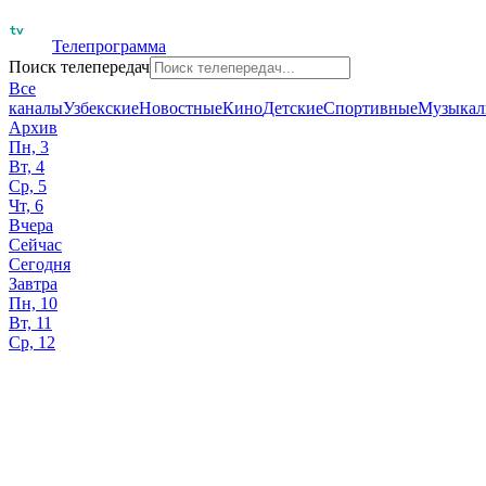
Телепрограмма
Поиск телепередач
Все
каналы
Узбекские
Новостные
Кино
Детские
Спортивные
Музыкал
Архив
Пн, 3
Вт, 4
Ср, 5
Чт, 6
Вчера
Сейчас
Сегодня
Завтра
Пн, 10
Вт, 11
Ср, 12