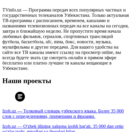
TVinfo.uz — Программа передач всех популярных частных и
государственных телеканалов Узбекистана. Только актуальная
ТВ-программа с расписанием, временем, каналами и
названиями телевизионных передач на все каналы на сегодня,
завтра и ближайшую неделю. Не пропустите время начала
любимых фильмов, сериалов, спортивных трансляций
футбола, баскетбола, ufc, mma, бокс, новости, музыка,
мультфильмы и другие передачи. Для вашего удобства на
сайте все ТВ каналы имеют ссылку на просмотр online, вы
всегда будете знать где смотреть онлайн в прямом эфире
бесплатно или платно лучшие тв каналы вещающие в
Узбекистане.
Наши проекты
Izoh.uz — Толковый словарь узбекского языка. Более 35 000
слов с определениями, примерами и фразами.
Izoh.uz — O'zbek tilining xalqona izohli lug'ati. 35 000 dan ortiq
so'zlar izohi, misollari va iboralari bilan.