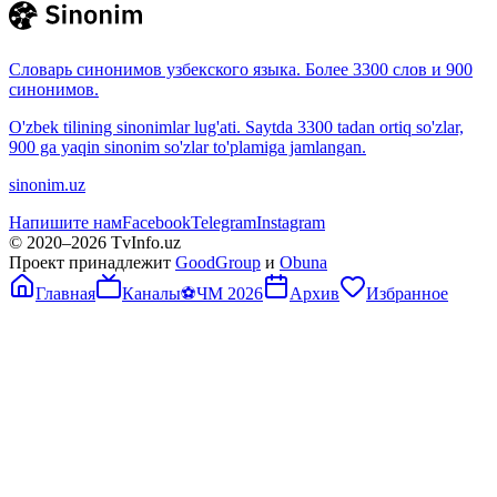
Словарь синонимов узбекского языка. Более 3300 слов и 900
синонимов.
O'zbek tilining sinonimlar lug'ati. Saytda 3300 tadan ortiq so'zlar,
900 ga yaqin sinonim so'zlar to'plamiga jamlangan.
sinonim.uz
Напишите нам
Facebook
Telegram
Instagram
© 2020–
2026
TvInfo.uz
Проект принадлежит
GoodGroup
и
Obuna
Главная
Каналы
⚽
ЧМ 2026
Архив
Избранное