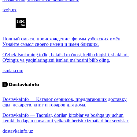
izoh.uz
Полный смысл, происхождение, формы узбекских имён.
Узнайте смысл своего имени и имён близких.
O'zbek Ismlarning to'liq, batafsil ma'nosi, kelib chiqishi, shakllari.
O'zingiz va yaqinlaringizni ismlari ma'nosini bilib oling.
ismlar.com
DostavkaInfo — Каталог сервисов, предлагающих доставку
еды, лекарств, книг и товаров для дома.
DostavkaInfo — Taomlar, dorilar, kitoblar va boshqa uy uchun
kerakli bo'lagan narsalarni yetkazib berish xizmatlari bor servislar.
dostavkainfo.uz