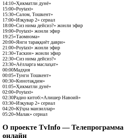
14:10
«Ҳикматли дунё»
15:00
«Poytaxt»
15:30
«Салом, Тошкент»
17:00
«Изқувар 2» сериал
18:00
«Сиз нима дейсиз?» жонли эфир
19:00
«Poytaxt» жонли эфир
19:25
«Таомнома»
20:00
«Янги тараққиёт даври»
21:00
«Poytaxt» жонли эфир
21:30
«Таскин» жонли эфир
22:30
«Сиз нима дейсиз?»
23:30
«Аёлларга маслаҳат»
00:00
Мадҳия
00:05
«Тунги Тошкент»
00:30
«Кинотақдим»
01:05
«Ҳикматли дунё»
02:00
«Poytaxt»
02:30
Радио китоб:«Алишер Навоий»
03:30
«Изқувар 2» сериал
04:20
«Кўҳна манзиллар»
05:20
«Малак» сериал
О проекте TvInfo — Телепрограмма
онлайн