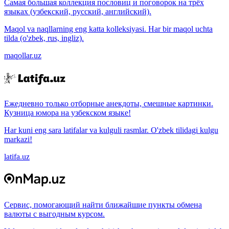
Самая большая коллекция пословиц и поговорок на трёх
языках (узбекский, русский, английский).
Maqol va naqllarning eng katta kolleksiyasi. Har bir maqol uchta
tilda (o'zbek, rus, ingliz).
maqollar.uz
Ежедневно только отборные анекдоты, смешные картинки.
Кузница юмора на узбекском языке!
Har kuni eng sara latifalar va kulguli rasmlar. O'zbek tilidagi kulgu
markazi!
latifa.uz
Сервис, помогающий найти ближайшие пункты обмена
валюты с выгодным курсом.