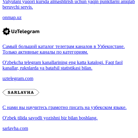
Valyutani yuqori kursda almashtirish uchun yaqin punktlarni aniqlab
beruvchi servis.
onmap.uz
Самый большой каталог телеграм каналов в Узбекистане.
Только активные каналы по категориям.
O'zbekcha telegram kanallarining eng katta katalogi. Faqt faol
kanallar, ruknlarda va batafsil statistikasi bilan.
uztelegram.com
С нами вы научитесь грамотно писать на узбекском языке.
O'zbek tilida savodli yozishni biz bilan boshlang.
sarlavha.com