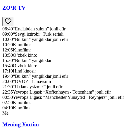
ZO‘R TV
06:40
“Ertalabdan salom” jonli efir
09:00
“Sevgi iztirobi” Turk seriali
10:00
“Bu kun” yangiliklar jonli efir
10:20
Kinofilm:
12:05
Kinofilm:
13:50
O‘zbek kino:
15:30
“Bu kun” yangiliklar
15:40
O‘zbek kino:
17:10
Hind kinosi:
19:40
“Bu kun” yangiliklar jonli efir
20:00
“OVOZ” 1-mavsum
21:30
“Uxlamaysizmi?” jonli efir
22:35
Yevropa Ligasi: “Xoffenhaym - Tottenham” jonli efir
00:50
Yevropa Ligasi: “Manchester Yunayted - Reynjers” jonli efir
02:50
Kinofilm:
04:10
Kinofilm
Me
Mening Yurtim