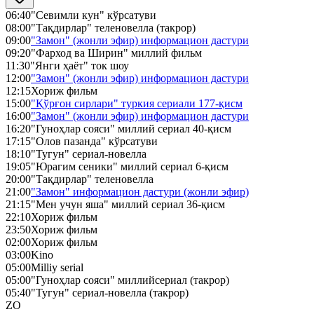
06:40
"Севимли кун" кўрсатуви
08:00
"Тақдирлар" теленовелла (такрор)
09:00
"Замон" (жонли эфир) информацион дастури
09:20
"Фарход ва Ширин" миллий фильм
11:30
"Янги ҳаёт" ток шоу
12:00
"Замон" (жонли эфир) информацион дастури
12:15
Хориж фильм
15:00
"Қўрғон сирлари" туркия сериали 177-қисм
16:00
"Замон" (жонли эфир) информацион дастури
16:20
"Гуноҳлар сояси" миллий сериал 40-қисм
17:15
"Олов пазанда" кўрсатуви
18:10
"Тугун" сериал-новелла
19:05
"Юрагим сеники" миллий сериал 6-қисм
20:00
"Тақдирлар" теленовелла
21:00
"Замон" информацион дастури (жонли эфир)
21:15
"Мен учун яша" миллий сериал 36-қисм
22:10
Хориж фильм
23:50
Хориж фильм
02:00
Хориж фильм
03:00
Kino
05:00
Milliy serial
05:00
"Гуноҳлар сояси" миллийсериал (такрор)
05:40
"Тугун" сериал-новелла (такрор)
ZO