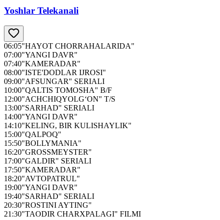
Yoshlar Telekanali
06:05
"HAYOT CHORRAHALARIDA"
07:00
"YANGI DAVR"
07:40
"KAMERADAR"
08:00
"ISTE'DODLAR IJROSI"
09:00
"AFSUNGAR" SERIALI
10:00
"QALTIS TOMOSHA" B/F
12:00
"ACHCHIQYOLG‘ON" T/S
13:00
"SARHAD" SERIALI
14:00
"YANGI DAVR"
14:10
"KELING, BIR KULISHAYLIK"
15:00
"QALPOQ"
15:50
"BOLLYMANIA"
16:20
"GROSSMEYSTER"
17:00
"GALDIR" SERIALI
17:50
"KAMERADAR"
18:20
"AVTOPATRUL"
19:00
"YANGI DAVR"
19:40
"SARHAD" SERIALI
20:30
"ROSTINI AYTING"
21:30
"TAODIR CHARXPALAGI" FILMI