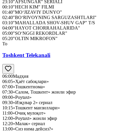
23:10
"AFSUNGAR" SERIALI
00:10
"HECH KIM" FILMI
01:40
"MO‘JIZAVIY DUNYO"
02:40
"BO‘RIVOYNING SARGUZASHTLARI"
03:10
"MAHALLADA SHOV-SHUV GAP" T/S
04:00
"HAYOT CHORRAHALARIDA"
05:00
"SO‘NGGI REKORDLAR"
05:20
"OLTIN MIKROFON"
To
Toshkent Telekanali
06:00
Мадҳия
06:05
«Ҳаёт сабоқлари»
07:00
«Тошкентнома»
07:30
«Салом, Тошкент» жонли эфир
09:00
«Poytaxt»
09:30
«Изқувар 2» сериал
10:15
«Тошкент манзиллари»
11:00
«Очиқ мулоқот»
12:00
«Poytaxt» жонли эфир
12:20
«Малак» сериал
13:00
«Сиз нима дейсиз?»