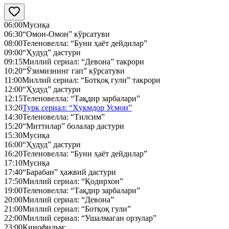
06:00
Мусиқа
06:30
“Омон-Омон” кўрсатуви
08:00
Теленовелла: “Буни ҳаёт дейдилар”
09:00
“Ҳудуд” дастури
09:15
Миллий сериал: “Девона” такрори
10:20
“Ўзимизнинг гап” кўрсатуви
11:00
Миллий сериал: “Ботқоқ гули” такрори
12:00
“Ҳудуд” дастури
12:15
Теленовелла: “Тақдир зарбалари”
13:20
Турк сериал: “Ҳукмдор Усмон”
14:30
Теленовелла: “Тилсим”
15:20
“Миттилар” болалар дастури
15:30
Мусиқа
16:00
“Ҳудуд” дастури
16:20
Теленовелла: “Буни ҳаёт дейдилар”
17:10
Мусиқа
17:40
“Барабан” ҳажвий дастури
17:50
Миллий сериал: “Қодирхон”
19:00
Теленовелла: “Тақдир зарбалари”
20:00
Миллий сериал: “Девона”
21:00
Миллий сериал: “Ботқоқ гули”
22:00
Миллий сериал: “Ушалмаган орзулар”
23:00
Кинофильм: