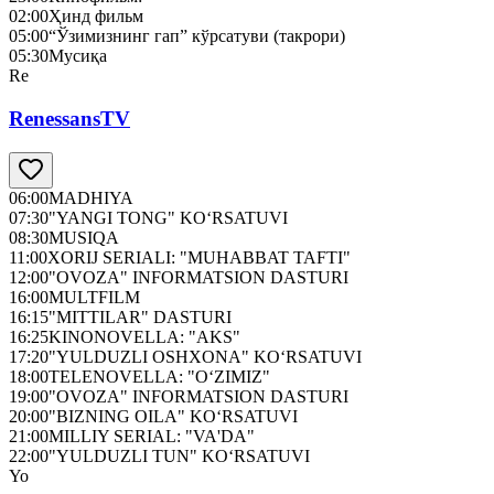
02:00
Ҳинд фильм
05:00
“Ўзимизнинг гап” кўрсатуви (такрори)
05:30
Мусиқа
Re
RenessansTV
06:00
MADHIYA
07:30
"YANGI TONG" KO‘RSATUVI
08:30
MUSIQA
11:00
XORIJ SERIALI: "MUHABBAT TAFTI"
12:00
"OVOZA" INFORMATSION DASTURI
16:00
MULTFILM
16:15
"MITTILAR" DASTURI
16:25
KINONOVELLA: "AKS"
17:20
"YULDUZLI OSHXONA" KO‘RSATUVI
18:00
TELENOVELLA: "O‘ZIMIZ"
19:00
"OVOZA" INFORMATSION DASTURI
20:00
"BIZNING OILA" KO‘RSATUVI
21:00
MILLIY SERIAL: "VA'DA"
22:00
"YULDUZLI TUN" KO‘RSATUVI
Yo