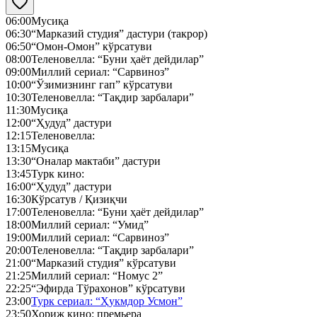
06:00
Мусиқа
06:30
“Марказий студия” дастури (такрор)
06:50
“Омон-Омон” кўрсатуви
08:00
Теленовелла: “Буни ҳаёт дейдилар”
09:00
Миллий сериал: “Сарвиноз”
10:00
“Ўзимизнинг гап” кўрсатуви
10:30
Теленовелла: “Тақдир зарбалари”
11:30
Мусиқа
12:00
“Ҳудуд” дастури
12:15
Теленовелла:
13:15
Мусиқа
13:30
“Оналар мактаби” дастури
13:45
Турк кино:
16:00
“Ҳудуд” дастури
16:30
Кўрсатув / Қизиқчи
17:00
Теленовелла: “Буни ҳаёт дейдилар”
18:00
Миллий сериал: “Умид”
19:00
Миллий сериал: “Сарвиноз”
20:00
Теленовелла: “Тақдир зарбалари”
21:00
“Марказий студия” кўрсатуви
21:25
Миллий сериал: “Номус 2”
22:25
“Эфирда Тўрахонов” кўрсатуви
23:00
Турк сериал: “Ҳукмдор Усмон”
23:50
Хориж кино: премьера