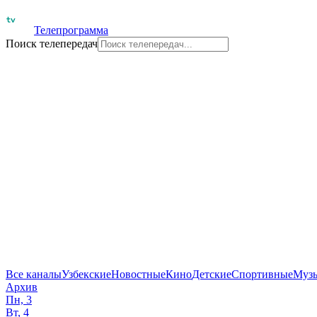
Телепрограмма
Поиск телепередач
Все каналы
Узбекские
Новостные
Кино
Детские
Спортивные
Муз
Архив
Пн, 3
Вт, 4