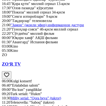
16:45
"Қора қути" миллий сериал 13-қисм
17:30
"Олов пазанда" кўрсатуви
18:00
"Покиза" миллий сериал 34-қисм
19:00
"Севги изтироблари" 9-қисм
20:00
"Тақдирлар" теленовелла
21:00
"Замон" (жонли эфир) информацион дастури
21:20
"Гуноҳлар сояси" 46-қисм миллий сериал
22:20
"Сўғдиёна" миллий фильм
00:00
"Юқори хавф" АҚШ фильми
01:30
"Авангард" Испания фильми
03:00
Kino
05:30
Kino
ZO
ZO‘R TV
06:00
Kulgi konsert!
06:40
“Ertalabdan salom”
09:00
“Bu kun” yangiliklar
09:20
Turk seriali: “Hukm”
10:30
Milliy serial: “Qora beva” (takror)
11:20
Telenovella: “Saboq” (takror)