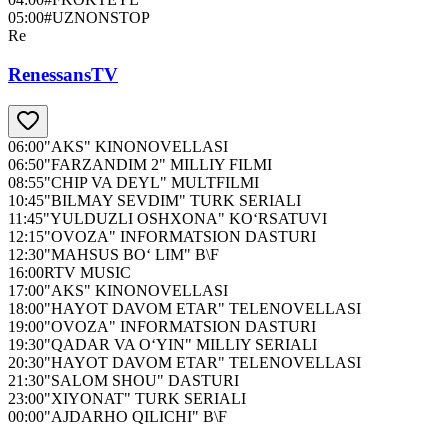
05:00
#UZNONSTOP
Re
RenessansTV
06:00
"AKS" KINONOVELLASI
06:50
"FARZANDIM 2" MILLIY FILMI
08:55
"CHIP VA DEYL" MULTFILMI
10:45
"BILMAY SEVDIM" TURK SERIALI
11:45
"YULDUZLI OSHXONA" KO‘RSATUVI
12:15
"OVOZA" INFORMATSION DASTURI
12:30
"MAHSUS BO‘ LIM" B\F
16:00
RTV MUSIC
17:00
"AKS" KINONOVELLASI
18:00
"HAYOT DAVOM ETAR" TELENOVELLASI
19:00
"OVOZA" INFORMATSION DASTURI
19:30
"QADAR VA O‘YIN" MILLIY SERIALI
20:30
"HAYOT DAVOM ETAR" TELENOVELLASI
21:30
"SALOM SHOU" DASTURI
23:00
"XIYONAT" TURK SERIALI
00:00
"AJDARHO QILICHI" B\F