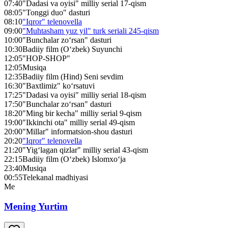
07:40
"Dadasi va oyisi" milliy serial 17-qism
08:05
"Tonggi duo" dasturi
08:10
"Iqror" telenovella
09:00
"Muhtasham yuz yil" turk seriali 245-qism
10:00
"Bunchalar zo‘rsan" dasturi
10:30
Badiiy film (O‘zbek) Suyunchi
12:05
"HOP-SHOP"
12:05
Musiqa
12:35
Badiiy film (Hind) Seni sevdim
16:30
"Baxtlimiz" ko‘rsatuvi
17:25
"Dadasi va oyisi" milliy serial 18-qism
17:50
"Bunchalar zo‘rsan" dasturi
18:20
"Ming bir kecha" milliy serial 9-qism
19:00
"Ikkinchi ota" milliy serial 49-qism
20:00
"Millar" informatsion-shou dasturi
20:20
"Iqror" telenovella
21:20
"Yig‘lagan qizlar" milliy serial 43-qism
22:15
Badiiy film (O‘zbek) Islomxo‘ja
23:40
Musiqa
00:55
Telekanal madhiyasi
Me
Mening Yurtim