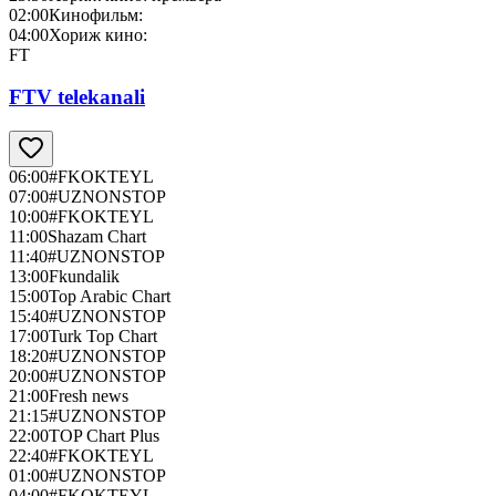
02:00
Кинофильм:
04:00
Хориж кино:
FT
FTV telekanali
06:00
#FKOKTEYL
07:00
#UZNONSTOP
10:00
#FKOKTEYL
11:00
Shazam Chart
11:40
#UZNONSTOP
13:00
Fkundalik
15:00
Top Arabic Chart
15:40
#UZNONSTOP
17:00
Turk Top Chart
18:20
#UZNONSTOP
20:00
#UZNONSTOP
21:00
Fresh news
21:15
#UZNONSTOP
22:00
TOP Chart Plus
22:40
#FKOKTEYL
01:00
#UZNONSTOP
04:00
#FKOKTEYL