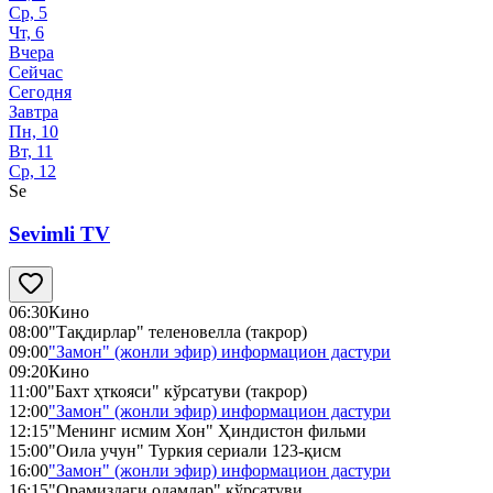
Ср, 5
Чт, 6
Вчера
Сейчас
Сегодня
Завтра
Пн, 10
Вт, 11
Ср, 12
Se
Sevimli TV
06:30
Кино
08:00
"Тақдирлар" теленовелла (такрор)
09:00
"Замон" (жонли эфир) информацион дастури
09:20
Кино
11:00
"Бахт ҳткояси" кўрсатуви (такрор)
12:00
"Замон" (жонли эфир) информацион дастури
12:15
"Менинг исмим Хон" Ҳиндистон фильми
15:00
"Оила учун" Туркия сериали 123-қисм
16:00
"Замон" (жонли эфир) информацион дастури
16:15
"Орамиздаги одамлар" кўрсатуви