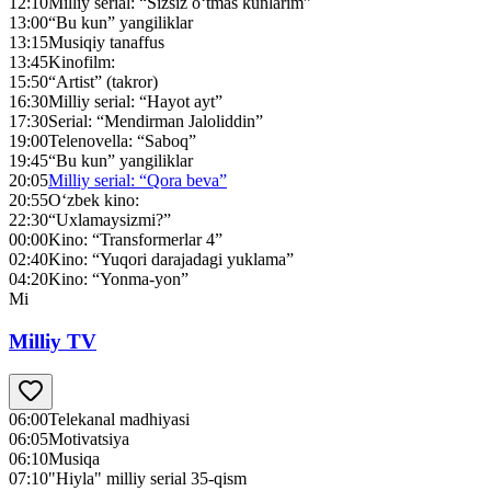
12:10
Milliy serial: “Sizsiz o‘tmas kunlarim”
13:00
“Bu kun” yangiliklar
13:15
Musiqiy tanaffus
13:45
Kinofilm:
15:50
“Artist” (takror)
16:30
Milliy serial: “Hayot ayt”
17:30
Serial: “Mendirman Jaloliddin”
19:00
Telenovella: “Saboq”
19:45
“Bu kun” yangiliklar
20:05
Milliy serial: “Qora beva”
20:55
O‘zbek kino:
22:30
“Uxlamaysizmi?”
00:00
Kino: “Transformerlar 4”
02:40
Kino: “Yuqori darajadagi yuklama”
04:20
Kino: “Yonma-yon”
Mi
Milliy TV
06:00
Telekanal madhiyasi
06:05
Motivatsiya
06:10
Musiqa
07:10
"Hiyla" milliy serial 35-qism