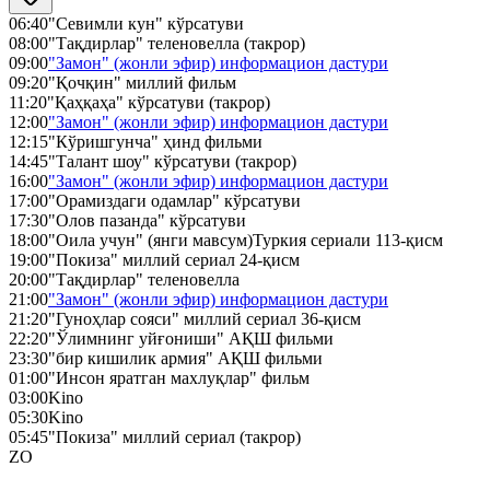
06:40
"Севимли кун" кўрсатуви
08:00
"Тақдирлар" теленовелла (такрор)
09:00
"Замон" (жонли эфир) информацион дастури
09:20
"Қочқин" миллий фильм
11:20
"Қаҳқаҳа" кўрсатуви (такрор)
12:00
"Замон" (жонли эфир) информацион дастури
12:15
"Кўришгунча" ҳинд фильми
14:45
"Талант шоу" кўрсатуви (такрор)
16:00
"Замон" (жонли эфир) информацион дастури
17:00
"Орамиздаги одамлар" кўрсатуви
17:30
"Олов пазанда" кўрсатуви
18:00
"Оила учун" (янги мавсум)Туркия сериали 113-қисм
19:00
"Покиза" миллий сериал 24-қисм
20:00
"Тақдирлар" теленовелла
21:00
"Замон" (жонли эфир) информацион дастури
21:20
"Гуноҳлар сояси" миллий сериал 36-қисм
22:20
"Ўлимнинг уйғониши" АҚШ фильми
23:30
"бир кишилик армия" АҚШ фильми
01:00
"Инсон яратган махлуқлар" фильм
03:00
Kino
05:30
Kino
05:45
"Покиза" миллий сериал (такрор)
ZO