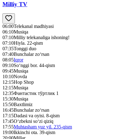
Milliy TV
06:00
Telekanal madhiyasi
06:10
Musiqa
07:10
Milliy telekanaliga ishoning!
07:10
Hiyla. 22-qism
07:35
Tonggi duo
07:40
Bunchalar zo‘rsan
08:05
Iqror
09:10
So‘nggi bor. 44-qism
09:45
Musiqa
10:10
Novda
12:15
Hop Shop
12:15
Musiqa
12:35
Фантастик тўртлик 1
15:30
Musiqa
15:50
Baxtlimiz
16:45
Bunchalar zo‘rsan
17:15
Dadasi va oyisi. 8-qism
17:45
O‘zbekni so‘zi qiziq
17:55
Muhtasham yuz yil. 235-qism
19:00
Ikkinchi ota. 39-qism
20:00
Millar