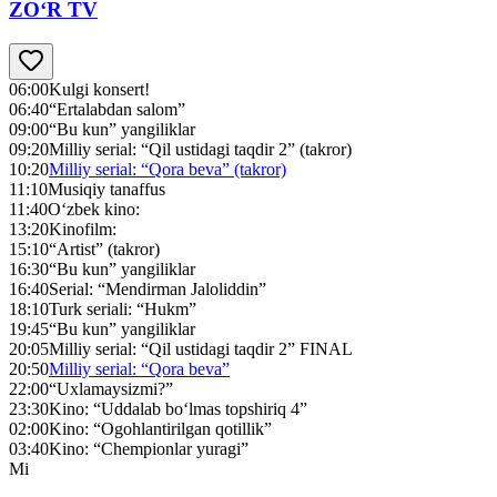
ZO‘R TV
06:00
Kulgi konsert!
06:40
“Ertalabdan salom”
09:00
“Bu kun” yangiliklar
09:20
Milliy serial: “Qil ustidagi taqdir 2” (takror)
10:20
Milliy serial: “Qora beva” (takror)
11:10
Musiqiy tanaffus
11:40
O‘zbek kino:
13:20
Kinofilm:
15:10
“Artist” (takror)
16:30
“Bu kun” yangiliklar
16:40
Serial: “Mendirman Jaloliddin”
18:10
Turk seriali: “Hukm”
19:45
“Bu kun” yangiliklar
20:05
Milliy serial: “Qil ustidagi taqdir 2” FINAL
20:50
Milliy serial: “Qora beva”
22:00
“Uxlamaysizmi?”
23:30
Kino: “Uddalab bo‘lmas topshiriq 4”
02:00
Kino: “Ogohlantirilgan qotillik”
03:40
Kino: “Chempionlar yuragi”
Mi