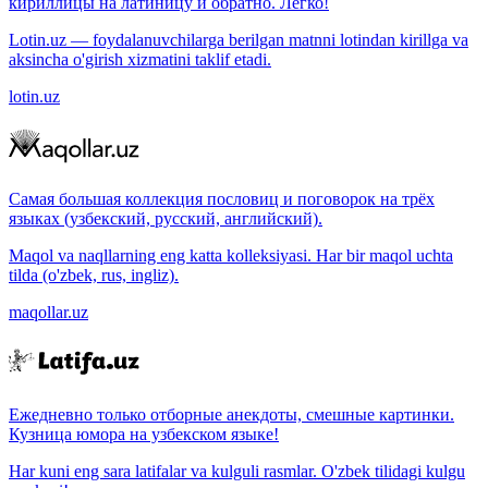
кириллицы на латиницу и обратно. Легко!
Lotin.uz — foydalanuvchilarga berilgan matnni lotindan kirillga va
aksincha o'girish xizmatini taklif etadi.
lotin.uz
Самая большая коллекция пословиц и поговорок на трёх
языках (узбекский, русский, английский).
Maqol va naqllarning eng katta kolleksiyasi. Har bir maqol uchta
tilda (o'zbek, rus, ingliz).
maqollar.uz
Ежедневно только отборные анекдоты, смешные картинки.
Кузница юмора на узбекском языке!
Har kuni eng sara latifalar va kulguli rasmlar. O'zbek tilidagi kulgu