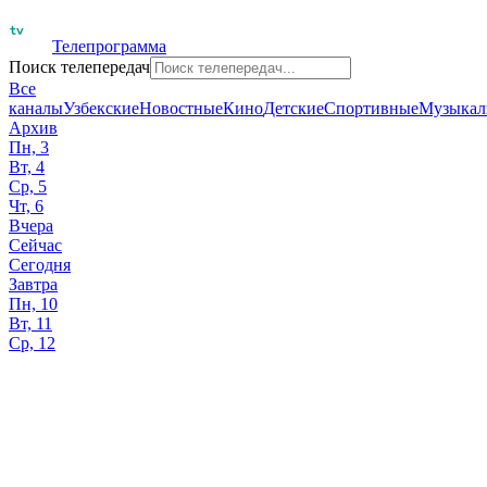
Телепрограмма
Поиск телепередач
Все
каналы
Узбекские
Новостные
Кино
Детские
Спортивные
Музыкал
Архив
Пн, 3
Вт, 4
Ср, 5
Чт, 6
Вчера
Сейчас
Сегодня
Завтра
Пн, 10
Вт, 11
Ср, 12