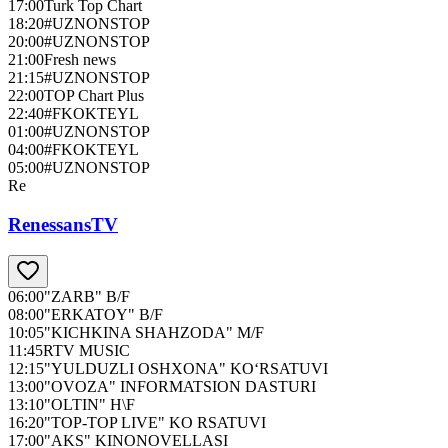
17:00
Turk Top Chart
18:20
#UZNONSTOP
20:00
#UZNONSTOP
21:00
Fresh news
21:15
#UZNONSTOP
22:00
TOP Chart Plus
22:40
#FKOKTEYL
01:00
#UZNONSTOP
04:00
#FKOKTEYL
05:00
#UZNONSTOP
Re
RenessansTV
06:00
"ZARB" B/F
08:00
"ERKATOY" B/F
10:05
"KICHKINA SHAHZODA" M/F
11:45
RTV MUSIC
12:15
"YULDUZLI OSHXONA" KO‘RSATUVI
13:00
"OVOZA" INFORMATSION DASTURI
13:10
"OLTIN" H\F
16:20
"TOP-TOP LIVE" KO RSATUVI
17:00
"AKS" KINONOVELLASI