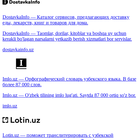
DostavkaInfo — Каталог сервисов, предлагающих доставку
еды, лекарств, книг и товаров для дома.
DostavkaInfo — Taomlar, dorilar, kitoblar va boshqa uy uchun
kerakli bo'lagan narsalarni yetkazib berish xizmatlari bor servislar.
dostavkainfo.uz
Imlo.uz — Орфографический словарь узбекского языка. В базе
более 87 000 слов.
Imlo.uz — O'zbek tilining imlo lug'ati. Saytda 87 000 ortiq so'z bor.
imlo.uz
Lotin.uz — поможет транслитерировать с узбекской