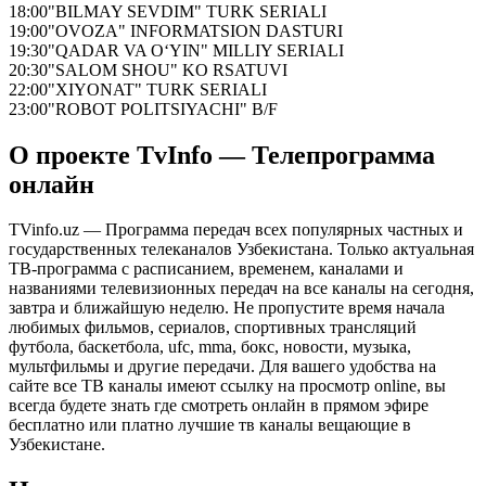
18:00
"BILMAY SEVDIM" TURK SERIALI
19:00
"OVOZA" INFORMATSION DASTURI
19:30
"QADAR VA O‘YIN" MILLIY SERIALI
20:30
"SALOM SHOU" KO RSATUVI
22:00
"XIYONAT" TURK SERIALI
23:00
"ROBOT POLITSIYACHI" B/F
О проекте TvInfo — Телепрограмма
онлайн
TVinfo.uz — Программа передач всех популярных частных и
государственных телеканалов Узбекистана. Только актуальная
ТВ-программа с расписанием, временем, каналами и
названиями телевизионных передач на все каналы на сегодня,
завтра и ближайшую неделю. Не пропустите время начала
любимых фильмов, сериалов, спортивных трансляций
футбола, баскетбола, ufc, mma, бокс, новости, музыка,
мультфильмы и другие передачи. Для вашего удобства на
сайте все ТВ каналы имеют ссылку на просмотр online, вы
всегда будете знать где смотреть онлайн в прямом эфире
бесплатно или платно лучшие тв каналы вещающие в
Узбекистане.