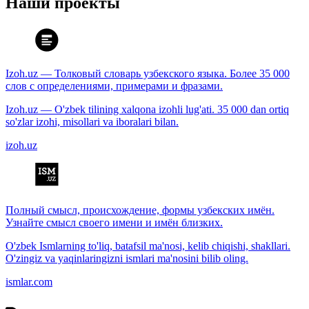
Наши проекты
Izoh.uz — Толковый словарь узбекского языка. Более 35 000
слов с определениями, примерами и фразами.
Izoh.uz — O'zbek tilining xalqona izohli lug'ati. 35 000 dan ortiq
so'zlar izohi, misollari va iboralari bilan.
izoh.uz
Полный смысл, происхождение, формы узбекских имён.
Узнайте смысл своего имени и имён близких.
O'zbek Ismlarning to'liq, batafsil ma'nosi, kelib chiqishi, shakllari.
O'zingiz va yaqinlaringizni ismlari ma'nosini bilib oling.
ismlar.com