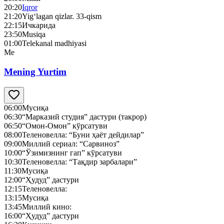
20:20
Iqror
21:20
Yig‘lagan qizlar. 33-qism
22:15
Ичкарида
23:50
Musiqa
01:00
Telekanal madhiyasi
Me
Mening Yurtim
06:00
Мусиқа
06:30
“Марказий студия” дастури (такрор)
06:50
“Омон-Омон” кўрсатуви
08:00
Теленовелла: “Буни ҳаёт дейдилар”
09:00
Миллий сериал: “Сарвиноз”
10:00
“Ўзимизнинг гап” кўрсатуви
10:30
Теленовелла: “Тақдир зарбалари”
11:30
Мусиқа
12:00
“Ҳудуд” дастури
12:15
Теленовелла:
13:15
Мусиқа
13:45
Миллий кино:
16:00
“Ҳудуд” дастури