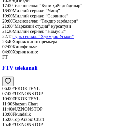
16:30
Қизиқчи
17:00
Теленовелла: “Буни ҳаёт дейдилар”
18:00
Миллий сериал: “Умид”
19:00
Миллий сериал: “Сарвиноз”
20:00
Теленовелла: “Тақдир зарбалари”
21:00
“Марказий студия” кўрсатуви
21:20
Миллий сериал: “Номус 2”
22:15
Турк сериал: “Ҳукмдор Усмон”
23:40
Хориж кино: премьера
02:00
Кинофильм:
04:00
Хориж кино:
FT
FTV telekanali
06:00
#FKOKTEYL
07:00
#UZNONSTOP
10:00
#FKOKTEYL
11:00
Shazam Chart
11:40
#UZNONSTOP
13:00
Fkundalik
15:00
Top Arabic Chart
15:40
#UZNONSTOP