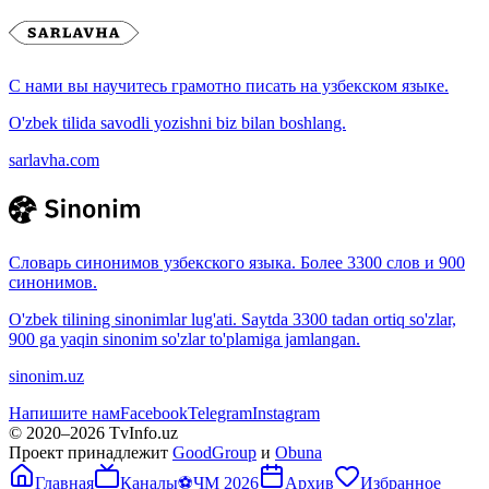
С нами вы научитесь грамотно писать на узбекском языке.
O'zbek tilida savodli yozishni biz bilan boshlang.
sarlavha.com
Словарь синонимов узбекского языка. Более 3300 слов и 900
синонимов.
O'zbek tilining sinonimlar lug'ati. Saytda 3300 tadan ortiq so'zlar,
900 ga yaqin sinonim so'zlar to'plamiga jamlangan.
sinonim.uz
Напишите нам
Facebook
Telegram
Instagram
© 2020–
2026
TvInfo.uz
Проект принадлежит
GoodGroup
и
Obuna
Главная
Каналы
⚽
ЧМ 2026
Архив
Избранное