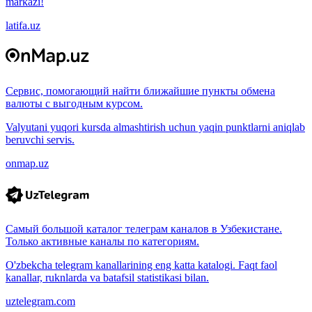
markazi!
latifa.uz
Сервис, помогающий найти ближайшие пункты обмена
валюты с выгодным курсом.
Valyutani yuqori kursda almashtirish uchun yaqin punktlarni aniqlab
beruvchi servis.
onmap.uz
Самый большой каталог телеграм каналов в Узбекистане.
Только активные каналы по категориям.
O'zbekcha telegram kanallarining eng katta katalogi. Faqt faol
kanallar, ruknlarda va batafsil statistikasi bilan.
uztelegram.com