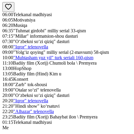
06:00
Telekanal madhiyasi
06:05
Motivatsiya
06:20
Musiqa
06:35
"Tuhmat girdobi" milliy serial 33-qism
07:15
"Millar" informatsion-shou dasturi
07:30
"O‘zbekni so‘zi qiziq" dasturi
08:00
"Iqror" telenovella
09:00
"Yolg‘iz qoying" milliy serial (2-mavsum) 58-qism
10:00
"Muhtasham yuz yil" turk seriali 160-qism
11:10
Badiiy film (Xorij) Chumoli bola \ Premyera
13:00
HopShop
13:05
Badiiy film (Hind) Kim u
16:45
Konsert
18:00
"Zarb" tok-shousi
19:00
"Otalar so‘zi" telenovella
20:00
"O‘zbekni so‘zi qiziq" dasturi
20:20
"Iqror" telenovella
21:20
"Hindi show" ko‘rsatuvi
22:20
"Alhazar" telenovella
23:25
Badiiy film (Xorij) Bahaybat ilon \ Premyera
01:15
Telekanal madhiyasi
Me