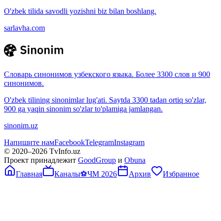
O'zbek tilida savodli yozishni biz bilan boshlang.
sarlavha.com
Словарь синонимов узбекского языка. Более 3300 слов и 900
синонимов.
O'zbek tilining sinonimlar lug'ati. Saytda 3300 tadan ortiq so'zlar,
900 ga yaqin sinonim so'zlar to'plamiga jamlangan.
sinonim.uz
Напишите нам
Facebook
Telegram
Instagram
© 2020–
2026
TvInfo.uz
Проект принадлежит
GoodGroup
и
Obuna
Главная
Каналы
⚽
ЧМ 2026
Архив
Избранное