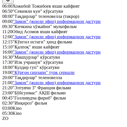
06:00
Хожибой Тожибоев яхши кайфият
06:50
"Севимли кун" кўрсатуви
08:00
"Тақдирлар" теленовелла (такрор)
09:00
"Замон" (жонли эфир) информацион дастури
09:30
"Кичкина хўжайин" мультфильм
11:20
Обид Асомов яхши кайфият
12:00
"Замон" (жонли эфир) информацион дастури
12:15
"Кўнгил истаги" ҳинд фильми
15:10
"Қалпоқ" яхши кайфият
16:00
"Замон" (жонли эфир) информацион дастури
16:30
"Машҳурлар" кўрсатуви
17:30
"Илк учрашув" кўрсатуви
18:00
"Кулдир гуп" кўрсатуви
19:00
"Қўрғон сирлари" турк сериали
20:00
"Тақдирлар" теленовелла
21:00
"Замон" (жонли эфир) информацион дастури
21:20
"Элтувчи 3" Франция фильми
23:00
"Бўйсунмас" АҚШ фильми
00:45
"Голливудча фириб" фильм
02:30
"Инқироз" фильм
03:00
Kino
05:30
Kino
ZO