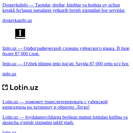
DostavkaInfo — Taomlar, dorilar, kitoblar va boshqa uy uchun
kerakli bo'lagan narsalarni yetkazib berish xizmatlari bor servislar.
dostavkainfo.uz
Imlo.uz — Орфографический словарь узбекского языка. В базе
более 87 000 слов.
Imlo.uz — O'zbek tilining imlo lug'ati. Saytda 87 000 ortiq so'z bor.
imlo.uz
Lotin.uz — поможет транслитерировать с узбекской
кириллицы на латиницу и обратно. Легко!
Lotin.uz — foydalanuvchilarga berilgan matnni lotindan kirillga va
aksincha o'girish xizmatini taklif etadi.
lotin.uz