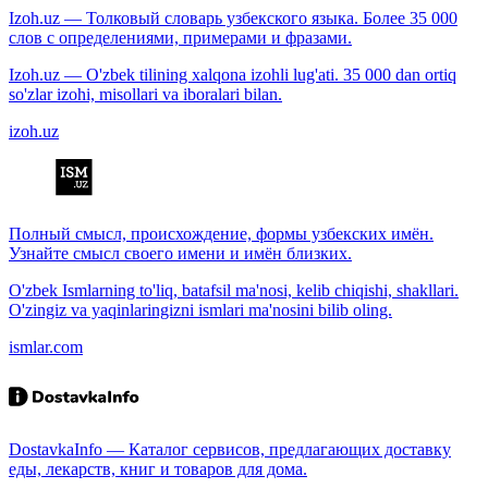
Izoh.uz — Толковый словарь узбекского языка. Более 35 000
слов с определениями, примерами и фразами.
Izoh.uz — O'zbek tilining xalqona izohli lug'ati. 35 000 dan ortiq
so'zlar izohi, misollari va iboralari bilan.
izoh.uz
Полный смысл, происхождение, формы узбекских имён.
Узнайте смысл своего имени и имён близких.
O'zbek Ismlarning to'liq, batafsil ma'nosi, kelib chiqishi, shakllari.
O'zingiz va yaqinlaringizni ismlari ma'nosini bilib oling.
ismlar.com
DostavkaInfo — Каталог сервисов, предлагающих доставку
еды, лекарств, книг и товаров для дома.