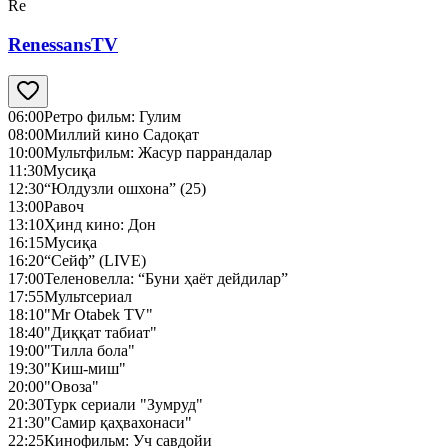
Re
RenessansTV
06:00
Ретро фильм: Гулим
08:00
Миллий кино Садоқат
10:00
Мультфильм: Жасур паррандалар
11:30
Мусиқа
12:30
“Юлдузли ошхона” (25)
13:00
Равоч
13:10
Ҳинд кино: Дон
16:15
Мусиқа
16:20
“Сейф” (LIVE)
17:00
Теленовелла: “Буни ҳаёт дейдилар”
17:55
Мультсериал
18:10
"Mr Otabek TV"
18:40
"Диққат табиат"
19:00
"Тилла бола"
19:30
"Киш-миш"
20:00
"Овоза"
20:30
Турк сериали "Зумруд"
21:30
"Самир қаҳвахонаси"
22:25
Кинофильм: Уч савдойи