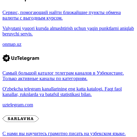
Сервис, помогающий найти ближайшие пункты обмена
валюты с выгодным курсом.
Valyutani yuqori kursda almashtirish uchun yaqin punktlarni aniqlab
beruvchi servis.
onmap.uz
Самый большой каталог телеграм каналов в Узбекистане.
Только активные каналы по категориям.
O'zbekcha telegram kanallarining eng katta katalogi. Faqt faol
kanallar, ruknlarda va batafsil statistikasi bilan.
uztelegram.com
С нами вы научитесь грамотно писать на узбекском языке.