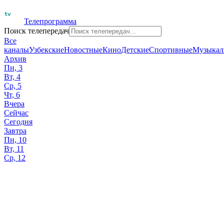
Телепрограмма
Поиск телепередач
Все
каналы
Узбекские
Новостные
Кино
Детские
Спортивные
Музыкал
Архив
Пн, 3
Вт, 4
Ср, 5
Чт, 6
Вчера
Сейчас
Сегодня
Завтра
Пн, 10
Вт, 11
Ср, 12