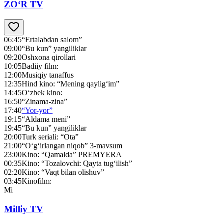
ZO‘R TV
06:45
“Ertalabdan salom”
09:00
“Bu kun” yangiliklar
09:20
Oshxona qirollari
10:05
Badiiy film:
12:00
Musiqiy tanaffus
12:35
Hind kino: “Mening qaylig‘im”
14:45
O‘zbek kino:
16:50
“Zinama-zina”
17:40
“Yor-yor”
19:15
“Aldama meni”
19:45
“Bu kun” yangiliklar
20:00
Turk seriali: “Ota”
21:00
“O‘g‘irlangan niqob” 3-mavsum
23:00
Kino: “Qamalda” PREMYERA
00:35
Kino: “Tozalovchi: Qayta tug‘ilish”
02:20
Kino: “Vaqt bilan olishuv”
03:45
Kinofilm:
Mi
Milliy TV