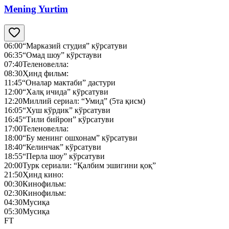
Mening Yurtim
06:00
“Марказий студия” кўрсатуви
06:35
“Омад шоу” кўрстауви
07:40
Теленовелла:
08:30
Ҳинд фильм:
11:45
“Оналар мактаби” дастури
12:00
“Халқ ичида” кўрсатуви
12:20
Миллий сериал: “Умид” (5та қисм)
16:05
“Хуш кўрдик” кўрсатуви
16:45
“Тили бийрон” кўрсатуви
17:00
Теленовелла:
18:00
“Бу менинг ошхонам” кўрсатуви
18:40
“Келинчак” кўрсатуви
18:55
“Перла шоу” кўрсатуви
20:00
Турк сериали: “Қалбим эшигини қоқ”
21:50
Ҳинд кино:
00:30
Кинофильм:
02:30
Кинофильм:
04:30
Мусиқа
05:30
Мусиқа
FT