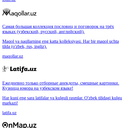
Самая большая коллекция пословиц и поговорок на трёх
языках (узбекский, русский, английский).
Maqol va naqllarning eng katta kolleksiyasi. Har bir maqol uchta
tilda (o'zbek, rus, ingliz).
maqollar.uz
Ежедневно только отборные анекдоты, смешные картинки.
Кузница юмора на узбекском языке!
Har kuni eng sara latifalar va kulguli rasmlar. O'zbek tilidagi kulgu
markazi!
latifa.uz