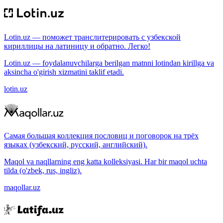
Lotin.uz — поможет транслитерировать с узбекской
кириллицы на латиницу и обратно. Легко!
Lotin.uz — foydalanuvchilarga berilgan matnni lotindan kirillga va
aksincha o'girish xizmatini taklif etadi.
lotin.uz
Самая большая коллекция пословиц и поговорок на трёх
языках (узбекский, русский, английский).
Maqol va naqllarning eng katta kolleksiyasi. Har bir maqol uchta
tilda (o'zbek, rus, ingliz).
maqollar.uz