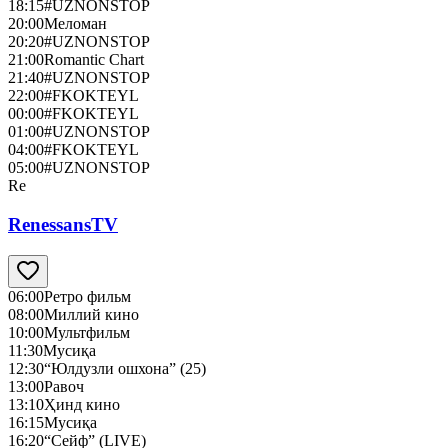
18:15
#UZNONSTOP
20:00
Меломан
20:20
#UZNONSTOP
21:00
Romantic Chart
21:40
#UZNONSTOP
22:00
#FKOKTEYL
00:00
#FKOKTEYL
01:00
#UZNONSTOP
04:00
#FKOKTEYL
05:00
#UZNONSTOP
Re
RenessansTV
06:00
Ретро фильм
08:00
Миллий кино
10:00
Мультфильм
11:30
Мусиқа
12:30
“Юлдузли ошхона” (25)
13:00
Равоч
13:10
Ҳинд кино
16:15
Мусиқа
16:20
“Сейф” (LIVE)