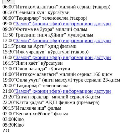
06:00
"Интиқом алангаси" миллий cериал (такрор)
06:50
"Севимли кун" кўрсатуви
08:00
"Тақдирлар" теленовелла (такрор)
09:00
"Замон" (жонли эфир) информацион дастури
09:20
"Фотима ва Зуҳра" миллий фильм
11:50
"Гриззини тинч қўйинг" мультфильм
12:00
"Замон" (жонли эфир) информацион дастури
12:15
"ража ва Арти" ҳинд фильми
15:30
"Илк учрашув" кўрсатуви (такрор)
16:00
"Замон" (жонли эфир) информацион дастури
16:15
"Янги ҳаёт" кўрсатуви
17:00
"Олов пазанда" кўрсатуви
18:00
"Интиқом алангаси" миллий сериал 166-қисм
19:00
"Оила учун" (янги мавсум) турк сериали 23-қисм
20:00
"Тақдирлар" теленовелла
21:00
"Замон" (жонли эфир) информацион дастури
21:20
"Ёнган юраклар" миллий сериал 8-қисм
22:20
"Катта қадам" АҚШ фильми (премьера)
00:15
"Италянча иш" фильм
02:00
"Бензин хиёбони" фильм
03:00
Kino
05:30
Kino
ZO