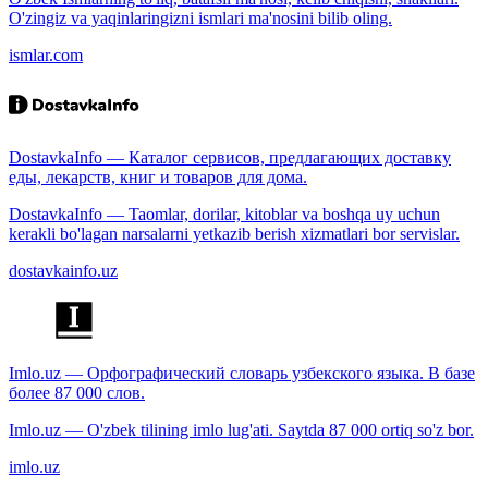
O'zingiz va yaqinlaringizni ismlari ma'nosini bilib oling.
ismlar.com
DostavkaInfo — Каталог сервисов, предлагающих доставку
еды, лекарств, книг и товаров для дома.
DostavkaInfo — Taomlar, dorilar, kitoblar va boshqa uy uchun
kerakli bo'lagan narsalarni yetkazib berish xizmatlari bor servislar.
dostavkainfo.uz
Imlo.uz — Орфографический словарь узбекского языка. В базе
более 87 000 слов.
Imlo.uz — O'zbek tilining imlo lug'ati. Saytda 87 000 ortiq so'z bor.
imlo.uz