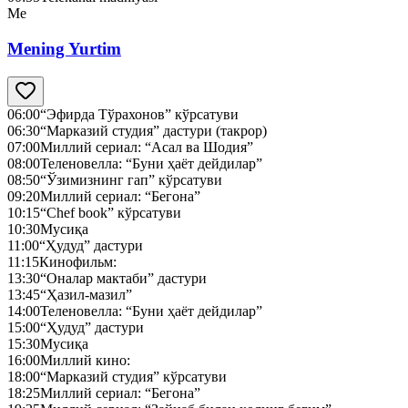
Me
Mening Yurtim
06:00
“Эфирда Тўрахонов” кўрсатуви
06:30
“Марказий студия” дастури (такрор)
07:00
Миллий сериал: “Асал ва Шодия”
08:00
Теленовелла: “Буни ҳаёт дейдилар”
08:50
“Ўзимизнинг гап” кўрсатуви
09:20
Миллий сериал: “Бегона”
10:15
“Chef book” кўрсатуви
10:30
Мусиқа
11:00
“Ҳудуд” дастури
11:15
Кинофильм:
13:30
“Оналар мактаби” дастури
13:45
“Ҳазил-мазил”
14:00
Теленовелла: “Буни ҳаёт дейдилар”
15:00
“Ҳудуд” дастури
15:30
Мусиқа
16:00
Миллий кино:
18:00
“Марказий студия” кўрсатуви
18:25
Миллий сериал: “Бегона”