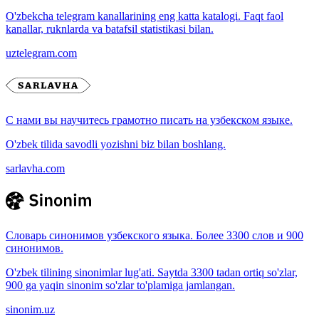
O'zbekcha telegram kanallarining eng katta katalogi. Faqt faol
kanallar, ruknlarda va batafsil statistikasi bilan.
uztelegram.com
С нами вы научитесь грамотно писать на узбекском языке.
O'zbek tilida savodli yozishni biz bilan boshlang.
sarlavha.com
Словарь синонимов узбекского языка. Более 3300 слов и 900
синонимов.
O'zbek tilining sinonimlar lug'ati. Saytda 3300 tadan ortiq so'zlar,
900 ga yaqin sinonim so'zlar to'plamiga jamlangan.
sinonim.uz