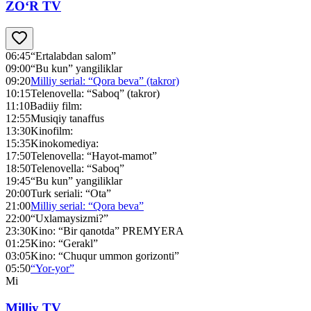
ZO‘R TV
06:45
“Ertalabdan salom”
09:00
“Bu kun” yangiliklar
09:20
Milliy serial: “Qora beva” (takror)
10:15
Telenovella: “Saboq” (takror)
11:10
Badiiy film:
12:55
Musiqiy tanaffus
13:30
Kinofilm:
15:35
Kinokomediya:
17:50
Telenovella: “Hayot-mamot”
18:50
Telenovella: “Saboq”
19:45
“Bu kun” yangiliklar
20:00
Turk seriali: “Ota”
21:00
Milliy serial: “Qora beva”
22:00
“Uxlamaysizmi?”
23:30
Kino: “Bir qanotda” PREMYERA
01:25
Kino: “Gerakl”
03:05
Kino: “Chuqur ummon gorizonti”
05:50
“Yor-yor”
Mi
Milliy TV