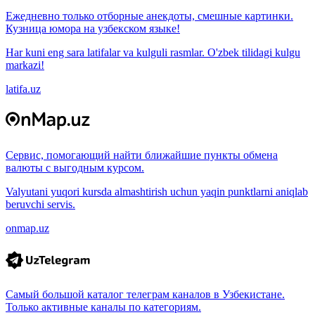
Ежедневно только отборные анекдоты, смешные картинки.
Кузница юмора на узбекском языке!
Har kuni eng sara latifalar va kulguli rasmlar. O'zbek tilidagi kulgu
markazi!
latifa.uz
Сервис, помогающий найти ближайшие пункты обмена
валюты с выгодным курсом.
Valyutani yuqori kursda almashtirish uchun yaqin punktlarni aniqlab
beruvchi servis.
onmap.uz
Самый большой каталог телеграм каналов в Узбекистане.
Только активные каналы по категориям.