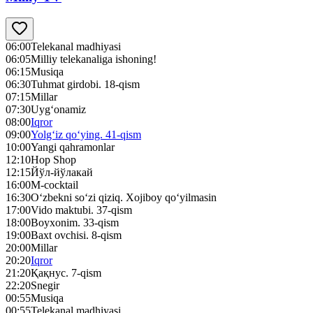
06:00
Telekanal madhiyasi
06:05
Milliy telekanaliga ishoning!
06:15
Musiqa
06:30
Tuhmat girdobi. 18-qism
07:15
Millar
07:30
Uyg‘onamiz
08:00
Iqror
09:00
Yolg‘iz qo‘ying. 41-qism
10:00
Yangi qahramonlar
12:10
Hop Shop
12:15
Йўл-йўлакай
16:00
M-cocktail
16:30
O‘zbekni so‘zi qiziq. Xojiboy qo‘yilmasin
17:00
Vido maktubi. 37-qism
18:00
Boyxonim. 33-qism
19:00
Baxt ovchisi. 8-qism
20:00
Millar
20:20
Iqror
21:20
Қақнус. 7-qism
22:20
Snegir
00:55
Musiqa
00:55
Telekanal madhiyasi