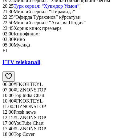
19:25
Миллий сериал: “Зайнаб билан қолинг бегим”
20:25
Турк сериал: “Ҳукмдор Усмон”
21:30
Миллий сериал: “Пирамида”
22:25
“Эфирда Тўрахонов” кўрсатуви
22:50
Миллий сериал: “Асал ва Шодия”
23:45
Хориж кино: премьера
02:00
Кинофильм:
03:30
Кино
05:30
Мусиқа
FT
FTV telekanali
06:00
#FKOKTEYL
07:00
#UZNONSTOP
10:00
Top India Chart
10:40
#FKOKTEYL
11:00
#UZNONSTOP
12:00
Fresh news
12:15
#UZNONSTOP
17:00
YouTube Chart
17:40
#UZNONSTOP
18:00
Top Cover