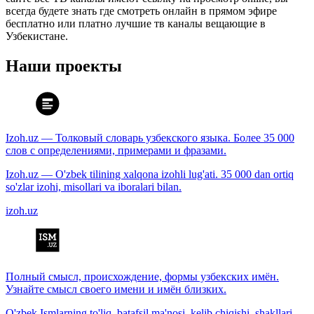
всегда будете знать где смотреть онлайн в прямом эфире
бесплатно или платно лучшие тв каналы вещающие в
Узбекистане.
Наши проекты
Izoh.uz — Толковый словарь узбекского языка. Более 35 000
слов с определениями, примерами и фразами.
Izoh.uz — O'zbek tilining xalqona izohli lug'ati. 35 000 dan ortiq
so'zlar izohi, misollari va iboralari bilan.
izoh.uz
Полный смысл, происхождение, формы узбекских имён.
Узнайте смысл своего имени и имён близких.
O'zbek Ismlarning to'liq, batafsil ma'nosi, kelib chiqishi, shakllari.