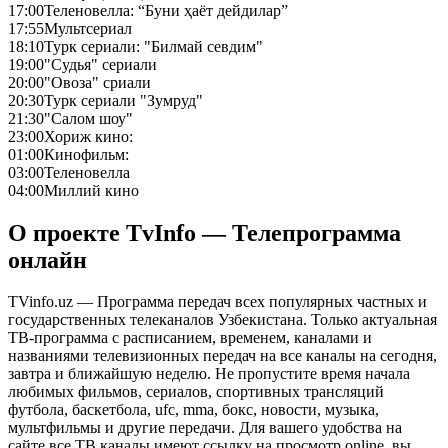
17:00
Теленовелла: “Буни ҳаёт дейдилар”
17:55
Мультсериал
18:10
Турк сериали: "Билмай севдим"
19:00
"Судья" сериали
20:00
"Овоза" сриали
20:30
Турк сериали "Зумруд"
21:30
"Салом шоу"
23:00
Хориж кино:
01:00
Кинофильм:
03:00
Теленовелла
04:00
Миллий кино
О проекте TvInfo — Телепрограмма
онлайн
TVinfo.uz — Программа передач всех популярных частных и
государственных телеканалов Узбекистана. Только актуальная
ТВ-программа с расписанием, временем, каналами и
названиями телевизионных передач на все каналы на сегодня,
завтра и ближайшую неделю. Не пропустите время начала
любимых фильмов, сериалов, спортивных трансляций
футбола, баскетбола, ufc, mma, бокс, новости, музыка,
мультфильмы и другие передачи. Для вашего удобства на
сайте все ТВ каналы имеют ссылку на просмотр online, вы