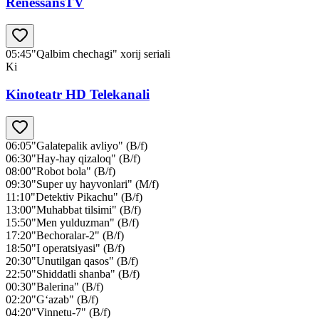
RenessansTV
05:45
"Qalbim chechagi" xorij seriali
Ki
Kinoteatr HD Telekanali
06:05
"Galatepalik avliyo" (B/f)
06:30
"Hay-hay qizaloq" (B/f)
08:00
"Robot bola" (B/f)
09:30
"Super uy hayvonlari" (M/f)
11:10
"Detektiv Pikachu" (B/f)
13:00
"Muhabbat tilsimi" (B/f)
15:50
"Men yulduzman" (B/f)
17:20
"Bechoralar-2" (B/f)
18:50
"I operatsiyasi" (B/f)
20:30
"Unutilgan qasos" (B/f)
22:50
"Shiddatli shanba" (B/f)
00:30
"Balerina" (B/f)
02:20
"G‘azab" (B/f)
04:20
"Vinnetu-7" (B/f)