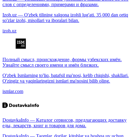
слов с определениями, примерами и фразами.
Izoh.uz — O'zbek tilining xalqona izohli lug'ati. 35 000 dan ortiq
so'zlar izohi, misollari va iboralari bilan.
izoh.uz
Полный смысл, происхождение, формы узбекских имён.
Узнайте смысл своего имени и имён близких.
O'zbek Ismlarning to'liq, batafsil ma'nosi, kelib chiqishi, shakllari.
O'zingiz va yaqinlaringizni ismlari ma'nosini bilib oling.
ismlar.com
DostavkaInfo — Каталог сервисов, предлагающих доставку
еды, лекарств, книг и товаров для дома.
DostavkaInfo — Taomlar, dorilar, kitoblar va boshqa uy uchun