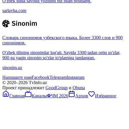
O'zbek tilida savodli yozishni biz bilan boshlang.
sarlavha.com
Словарь синонимов узбекского языка. Более 3300 слов и 900
синонимов.
O'zbek tilining sinonimlar lug'ati. Saytda 3300 tadan ortiq so'zlar,
900 ga yaqin sinonim so'zlar to'plamiga jamlangan.
sinonim.uz
Напишите нам
Facebook
Telegram
Instagram
© 2020–
2026
TvInfo.uz
Проект принадлежит
GoodGroup
и
Obuna
Главная
Каналы
⚽
ЧМ 2026
Архив
Избранное