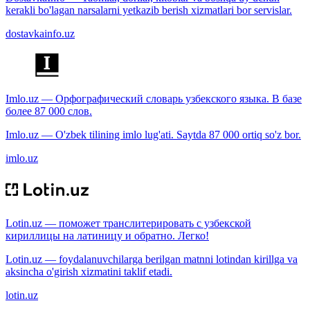
kerakli bo'lagan narsalarni yetkazib berish xizmatlari bor servislar.
dostavkainfo.uz
Imlo.uz — Орфографический словарь узбекского языка. В базе
более 87 000 слов.
Imlo.uz — O'zbek tilining imlo lug'ati. Saytda 87 000 ortiq so'z bor.
imlo.uz
Lotin.uz — поможет транслитерировать с узбекской
кириллицы на латиницу и обратно. Легко!
Lotin.uz — foydalanuvchilarga berilgan matnni lotindan kirillga va
aksincha o'girish xizmatini taklif etadi.
lotin.uz