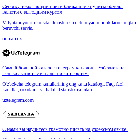
Сервис, помогающий найти ближайшие пункты обмена
валюты с выгодным курсом.
Valyutani yuqori kursda almashtirish uchun yaqin punktlarni aniqlab
beruvchi servis.
onmap.uz
Самый большой каталог телеграм каналов в Узбекистане.
Только активные каналы по категориям.
O'zbekcha telegram kanallarining eng katta katalogi. Faqt faol
kanallar, ruknlarda va batafsil statistikasi bilan.
uztelegram.com
С нами вы научитесь грамотно писать на узбекском языке.