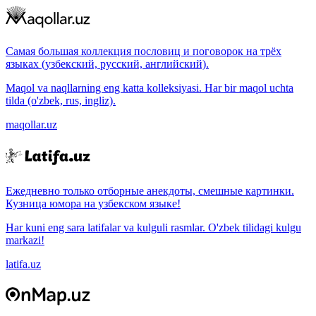
Самая большая коллекция пословиц и поговорок на трёх
языках (узбекский, русский, английский).
Maqol va naqllarning eng katta kolleksiyasi. Har bir maqol uchta
tilda (o'zbek, rus, ingliz).
maqollar.uz
Ежедневно только отборные анекдоты, смешные картинки.
Кузница юмора на узбекском языке!
Har kuni eng sara latifalar va kulguli rasmlar. O'zbek tilidagi kulgu
markazi!
latifa.uz