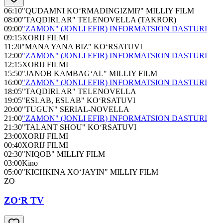
06:10
"QUDAMNI KO‘RMADINGIZMI?" MILLIY FILM
08:00
"TAQDIRLAR" TELENOVELLA (TAKROR)
09:00
"ZAMON" (JONLI EFIR) INFORMATSION DASTURI
09:15
XORIJ FILMI
11:20
"MANA YANA BIZ" KO‘RSATUVI
12:00
"ZAMON" (JONLI EFIR) INFORMATSION DASTURI
12:15
XORIJ FILMI
15:50
"JANOB KAMBAG‘AL" MILLIY FILM
16:00
"ZAMON" (JONLI EFIR) INFORMATSION DASTURI
18:05
"TAQDIRLAR" TELENOVELLA
19:05
"ESLAB, ESLAB" KO‘RSATUVI
20:00
"TUGUN" SERIAL-NOVELLA
21:00
"ZAMON" (JONLI EFIR) INFORMATSION DASTURI
21:30
"TALANT SHOU" KO‘RSATUVI
23:00
XORIJ FILMI
00:40
XORIJ FILMI
02:30
"NIQOB" MILLIY FILM
03:00
Kino
05:00
"KICHKINA XO‘JAYIN" MILLIY FILM
ZO
ZO‘R TV