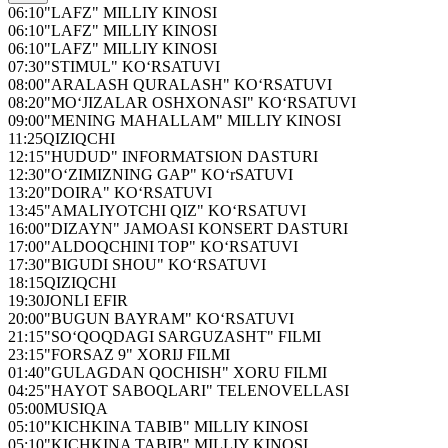
06:10
"LAFZ" MILLIY KINOSI
06:10
"LAFZ" MILLIY KINOSI
06:10
"LAFZ" MILLIY KINOSI
07:30
"STIMUL" KO‘RSATUVI
08:00
"ARALASH QURALASH" KO‘RSATUVI
08:20
"MO‘JIZALAR OSHXONASI" KO‘RSATUVI
09:00
"MENING MAHALLAM" MILLIY KINOSI
11:25
QIZIQCHI
12:15
"HUDUD" INFORMATSION DASTURI
12:30
"O‘ZIMIZNING GAP" KO‘rSATUVI
13:20
"DOIRA" KO‘RSATUVI
13:45
"AMALIYOTCHI QIZ" KO‘RSATUVI
16:00
"DIZAYN" JAMOASI KONSERT DASTURI
17:00
"ALDOQCHINI TOP" KO‘RSATUVI
17:30
"BIGUDI SHOU" KO‘RSATUVI
18:15
QIZIQCHI
19:30
JONLI EFIR
20:00
"BUGUN BAYRAM" KO‘RSATUVI
21:15
"SO‘QOQDAGI SARGUZASHT" FILMI
23:15
"FORSAZ 9" XORIJ FILMI
01:40
"GULAGDAN QOCHISH" XORU FILMI
04:25
"HAYOT SABOQLARI" TELENOVELLASI
05:00
MUSIQA
05:10
"KICHKINA TABIB" MILLIY KINOSI
05:10
"KICHKINA TABIB" MILLIY KINOSI