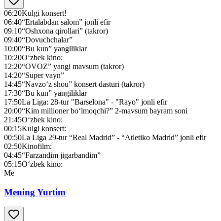
06:20
Kulgi konsert!
06:40
“Ertalabdan salom” jonli efir
09:10
“Oshxona qirollari” (takror)
09:40
“Dovuchchalar”
10:00
“Bu kun” yangiliklar
10:20
O‘zbek kino:
12:20
“OVOZ” yangi mavsum (takror)
14:20
“Super vayn”
14:45
“Navzo‘z shou” konsert dasturi (takror)
17:30
“Bu kun” yangiliklar
17:50
La Liga: 28-tur "Barselona" - "Rayo" jonli efir
20:00
“Kim millioner bo‘lmoqchi?” 2-mavsum bayram soni
21:45
O‘zbek kino:
00:15
Kulgi konsert:
00:50
La Liga 29-tur “Real Madrid” - “Atletiko Madrid” jonli efir
02:50
Kinofilm:
04:45
“Farzandim jigarbandim”
05:15
O‘zbek kino:
Me
Mening Yurtim