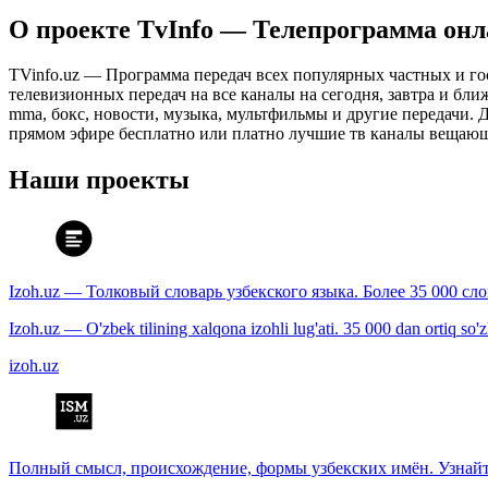
О проекте TvInfo — Телепрограмма он
TVinfo.uz — Программа передач всех популярных частных и го
телевизионных передач на все каналы на сегодня, завтра и бл
mma, бокс, новости, музыка, мультфильмы и другие передачи. Дл
прямом эфире бесплатно или платно лучшие тв каналы вещающ
Наши проекты
Izoh.uz — Толковый словарь узбекского языка. Более 35 000 сл
Izoh.uz — O'zbek tilining xalqona izohli lug'ati. 35 000 dan ortiq so'zla
izoh.uz
Полный смысл, происхождение, формы узбекских имён. Узнайт