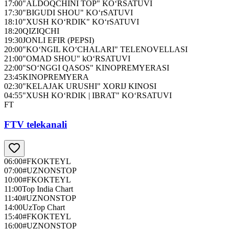
17:00
"ALDOQCHINI TOP" KO‘RSATUVI
17:30
"BIGUDI SHOU" KO‘rSATUVI
18:10
"XUSH KO‘RDIK" KO‘rSATUVI
18:20
QIZIQCHI
19:30
JONLI EFIR (PEPSI)
20:00
"KO‘NGIL KO‘CHALARI" TELENOVELLASI
21:00
"OMAD SHOU" kO‘RSATUVI
22:00
"SO‘NGGI QASOS" KINOPREMYERASI
23:45
KINOPREMYERA
02:30
"KELAJAK URUSHI" XORIJ KINOSI
04:55
"XUSH KO‘RDIK | IBRAT" KO‘RSATUVI
FT
FTV telekanali
06:00
#FKOKTEYL
07:00
#UZNONSTOP
10:00
#FKOKTEYL
11:00
Top India Chart
11:40
#UZNONSTOP
14:00
UzTop Chart
15:40
#FKOKTEYL
16:00
#UZNONSTOP