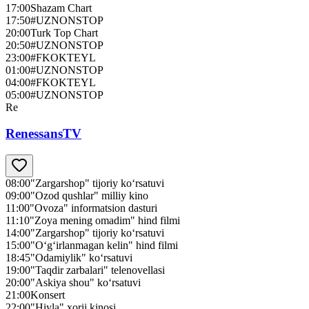
17:00
Shazam Chart
17:50
#UZNONSTOP
20:00
Turk Top Chart
20:50
#UZNONSTOP
23:00
#FKOKTEYL
01:00
#UZNONSTOP
04:00
#FKOKTEYL
05:00
#UZNONSTOP
Re
RenessansTV
08:00
"Zargarshop" tijoriy ko‘rsatuvi
09:00
"Ozod qushlar" milliy kino
11:00
"Ovoza" informatsion dasturi
11:10
"Zoya mening omadim" hind filmi
14:00
"Zargarshop" tijoriy ko‘rsatuvi
15:00
"O‘g‘irlanmagan kelin" hind filmi
18:45
"Odamiylik" ko‘rsatuvi
19:00
"Taqdir zarbalari" telenovellasi
20:00
"Askiya shou" ko‘rsatuvi
21:00
Konsert
22:00
"Hiyla" xorij kinosi