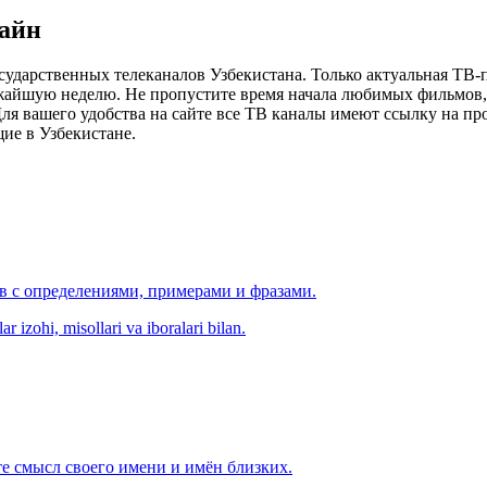
лайн
сударственных телеканалов Узбекистана. Только актуальная ТВ-
ижайшую неделю. Не пропустите время начала любимых фильмов, 
я вашего удобства на сайте все ТВ каналы имеют ссылку на просм
ие в Узбекистане.
ов с определениями, примерами и фразами.
r izohi, misollari va iboralari bilan.
е смысл своего имени и имён близких.