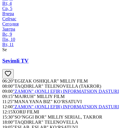
Вт, 4
Ср, 5
Вчера
Сейчас
Сегодня
Завтра
Вс, 9
Пн, 10
Вт, 11
Se
Sevimli TV
06:20
"EGIZAK OSHIQLAR" MILLIY FILM
08:00
"TAQDIRLAR" TELENOVELLA (TAKROR)
09:00
"ZAMON" (JONLI EFIR) INFORMATSION DASTURI
09:15
"MAJRUH" MILLIY FILM
11:25
"MANA YANA BIZ" KO‘RSATUVI
12:00
"ZAMON" (JONLI EFIR) INFORMATSION DASTURI
12:15
XORIJ FILMI
15:30
"SO‘NGGI BOR" MILLIY SERIAL, TAKROR
18:00
"TAQDIRLAR" TELENOVELLA
19:05
"ESLAB, ESLAB" KO‘RSATUVI