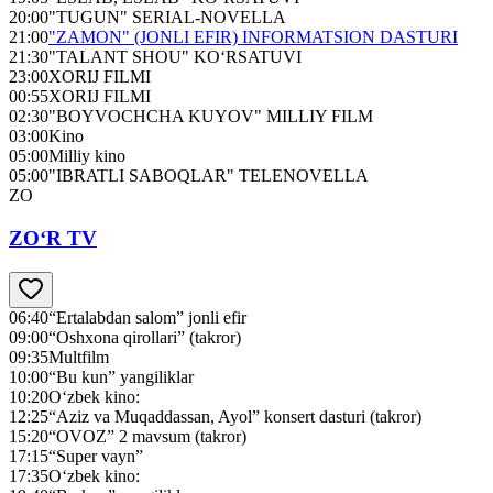
20:00
"TUGUN" SERIAL-NOVELLA
21:00
"ZAMON" (JONLI EFIR) INFORMATSION DASTURI
21:30
"TALANT SHOU" KO‘RSATUVI
23:00
XORIJ FILMI
00:55
XORIJ FILMI
02:30
"BOYVOCHCHA KUYOV" MILLIY FILM
03:00
Kino
05:00
Milliy kino
05:00
"IBRATLI SABOQLAR" TELENOVELLA
ZO
ZO‘R TV
06:40
“Ertalabdan salom” jonli efir
09:00
“Oshxona qirollari” (takror)
09:35
Multfilm
10:00
“Bu kun” yangiliklar
10:20
O‘zbek kino:
12:25
“Aziz va Muqaddassan, Ayol” konsert dasturi (takror)
15:20
“OVOZ” 2 mavsum (takror)
17:15
“Super vayn”
17:35
O‘zbek kino: