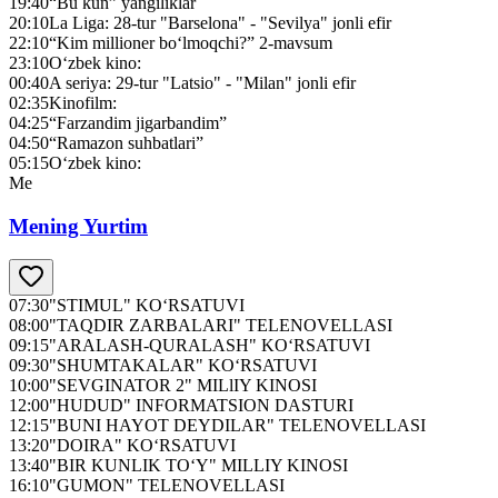
19:40
“Bu kun” yangiliklar
20:10
La Liga: 28-tur "Barselona" - "Sevilya" jonli efir
22:10
“Kim millioner bo‘lmoqchi?” 2-mavsum
23:10
O‘zbek kino:
00:40
A seriya: 29-tur "Latsio" - "Milan" jonli efir
02:35
Kinofilm:
04:25
“Farzandim jigarbandim”
04:50
“Ramazon suhbatlari”
05:15
O‘zbek kino:
Me
Mening Yurtim
07:30
"STIMUL" KO‘RSATUVI
08:00
"TAQDIR ZARBALARI" TELENOVELLASI
09:15
"ARALASH-QURALASH" KO‘RSATUVI
09:30
"SHUMTAKALAR" KO‘RSATUVI
10:00
"SEVGINATOR 2" MILlIY KINOSI
12:00
"HUDUD" INFORMATSION DASTURI
12:15
"BUNI HAYOT DEYDILAR" TELENOVELLASI
13:20
"DOIRA" KO‘RSATUVI
13:40
"BIR KUNLIK TO‘Y" MILLIY KINOSI
16:10
"GUMON" TELENOVELLASI