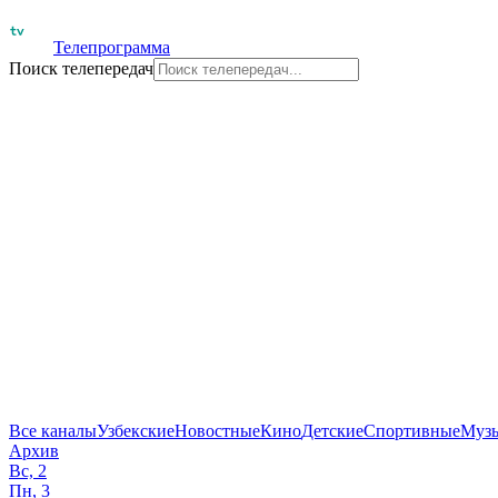
Телепрограмма
Поиск телепередач
Все каналы
Узбекские
Новостные
Кино
Детские
Спортивные
Муз
Архив
Вс, 2
Пн, 3