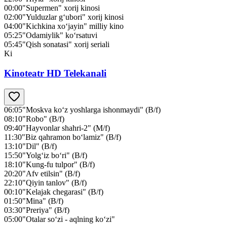
00:00
"Supermen" xorij kinosi
02:00
"Yulduzlar g‘ubori" xorij kinosi
04:00
"Kichkina xo‘jayin" milliy kino
05:25
"Odamiylik" ko‘rsatuvi
05:45
"Qish sonatasi" xorij seriali
Ki
Kinoteatr HD Telekanali
06:05
"Moskva ko‘z yoshlarga ishonmaydi" (B/f)
08:10
"Robo" (B/f)
09:40
"Hayvonlar shahri-2" (M/f)
11:30
"Biz qahramon bo‘lamiz" (B/f)
13:10
"Dil" (B/f)
15:50
"Yolg‘iz bo‘ri" (B/f)
18:10
"Kung-fu tulpor" (B/f)
20:20
"Afv etilsin" (B/f)
22:10
"Qiyin tanlov" (B/f)
00:10
"Kelajak chegarasi" (B/f)
01:50
"Mina" (B/f)
03:30
"Preriya" (B/f)
05:00
"Otalar so‘zi - aqlning ko‘zi"