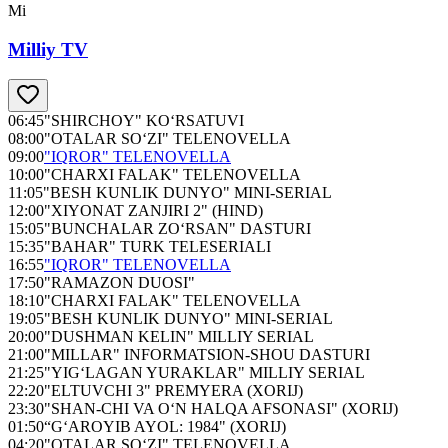
Mi
Milliy TV
06:45
"SHIRCHOY" KO‘RSATUVI
08:00
"OTALAR SO‘ZI" TELENOVELLA
09:00
"IQROR" TELENOVELLA
10:00
"CHARXI FALAK" TELENOVELLA
11:05
"BESH KUNLIK DUNYO" MINI-SERIAL
12:00
"XIYONAT ZANJIRI 2" (HIND)
15:05
"BUNCHALAR ZO‘RSAN" DASTURI
15:35
"BAHAR" TURK TELESERIALI
16:55
"IQROR" TELENOVELLA
17:50
"RAMAZON DUOSI"
18:10
"CHARXI FALAK" TELENOVELLA
19:05
"BESH KUNLIK DUNYO" MINI-SERIAL
20:00
"DUSHMAN KELIN" MILLIY SERIAL
21:00
"MILLAR" INFORMATSION-SHOU DASTURI
21:25
"YIG‘LAGAN YURAKLAR" MILLIY SERIAL
22:20
"ELTUVCHI 3" PREMYERA (XORIJ)
23:30
"SHAN-CHI VA O‘N HALQA AFSONASI" (XORIJ)
01:50
“G‘AROYIB AYOL: 1984" (XORIJ)
04:20
"OTALAR SO‘ZI" TELENOVELLA