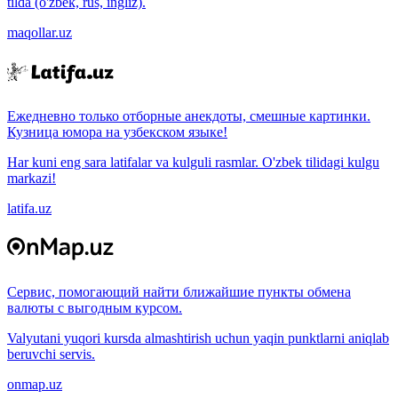
tilda (o'zbek, rus, ingliz).
maqollar.uz
Ежедневно только отборные анекдоты, смешные картинки.
Кузница юмора на узбекском языке!
Har kuni eng sara latifalar va kulguli rasmlar. O'zbek tilidagi kulgu
markazi!
latifa.uz
Сервис, помогающий найти ближайшие пункты обмена
валюты с выгодным курсом.
Valyutani yuqori kursda almashtirish uchun yaqin punktlarni aniqlab
beruvchi servis.
onmap.uz