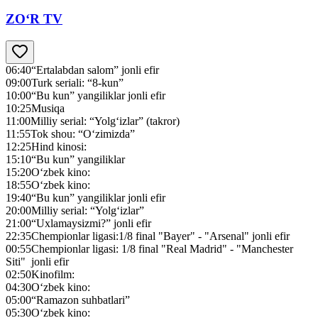
ZO‘R TV
06:40
“Ertalabdan salom” jonli efir
09:00
Turk seriali: “8-kun”
10:00
“Bu kun” yangiliklar jonli efir
10:25
Musiqa
11:00
Milliy serial: “Yolg‘izlar” (takror)
11:55
Tok shou: “O‘zimizda”
12:25
Hind kinosi:
15:10
“Bu kun” yangiliklar
15:20
O‘zbek kino:
18:55
O‘zbek kino:
19:40
“Bu kun” yangiliklar jonli efir
20:00
Milliy serial: “Yolg‘izlar”
21:00
“Uxlamaysizmi?” jonli efir
22:35
Chempionlar ligasi:1/8 final "Bayer" - "Arsenal" jonli efir
00:55
Chempionlar ligasi: 1/8 final "Real Madrid" - "Manchester
Siti" jonli efir
02:50
Kinofilm:
04:30
O‘zbek kino:
05:00
“Ramazon suhbatlari”
05:30
O‘zbek kino: