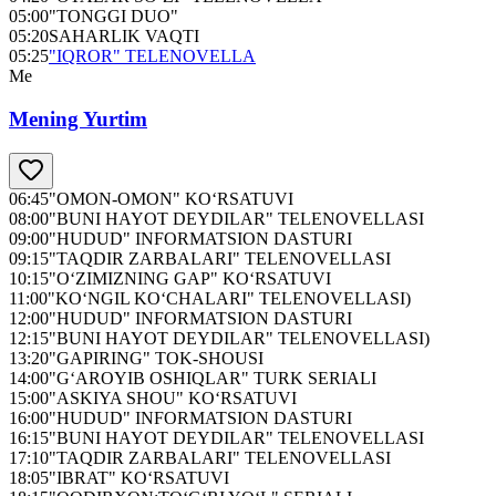
05:00
"TONGGI DUO"
05:20
SAHARLIK VAQTI
05:25
"IQROR" TELENOVELLA
Me
Mening Yurtim
06:45
"OMON-OMON" KO‘RSATUVI
08:00
"BUNI HAYOT DEYDILAR" TELENOVELLASI
09:00
"HUDUD" INFORMATSION DASTURI
09:15
"TAQDIR ZARBALARI" TELENOVELLASI
10:15
"O‘ZIMIZNING GAP" KO‘RSATUVI
11:00
"KO‘NGIL KO‘CHALARI" TELENOVELLASI)
12:00
"HUDUD" INFORMATSION DASTURI
12:15
"BUNI HAYOT DEYDILAR" TELENOVELLASI)
13:20
"GAPIRING" TOK-SHOUSI
14:00
"G‘AROYIB OSHIQLAR" TURK SERIALI
15:00
"ASKIYA SHOU" KO‘RSATUVI
16:00
"HUDUD" INFORMATSION DASTURI
16:15
"BUNI HAYOT DEYDILAR" TELENOVELLASI
17:10
"TAQDIR ZARBALARI" TELENOVELLASI
18:05
"IBRAT" KO‘RSATUVI