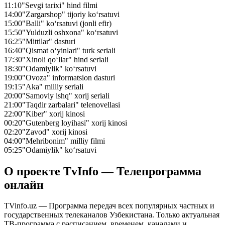
11:10
"Sevgi tarixi" hind filmi
14:00
"Zargarshop" tijoriy ko‘rsatuvi
15:00
"Balli" ko‘rsatuvi (jonli efir)
15:50
"Yulduzli oshxona" ko‘rsatuvi
16:25
"Mittilar" dasturi
16:40
"Qismat o‘yinlari" turk seriali
17:30
"Xinoli qo‘llar" hind seriali
18:30
"Odamiylik" ko‘rsatuvi
19:00
"Ovoza" informatsion dasturi
19:15
"Aka" milliy seriali
20:00
"Samoviy ishq" xorij seriali
21:00
"Taqdir zarbalari" telenovellasi
22:00
"Kiber" xorij kinosi
00:20
"Gutenberg loyihasi" xorij kinosi
02:20
"Zavod" xorij kinosi
04:00
"Mehribonim" milliy filmi
05:25
"Odamiylik" ko‘rsatuvi
О проекте TvInfo — Телепрограмма
онлайн
TVinfo.uz — Программа передач всех популярных частных и
государственных телеканалов Узбекистана. Только актуальная
ТВ-программа с расписанием, временем, каналами и