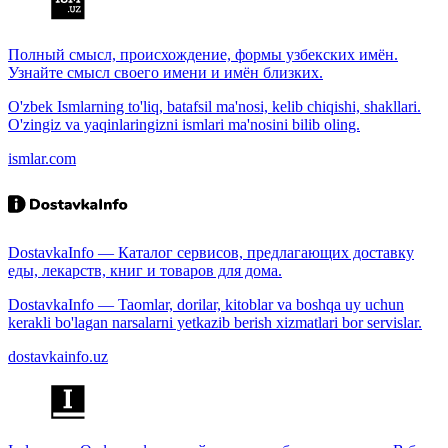
Полный смысл, происхождение, формы узбекских имён.
Узнайте смысл своего имени и имён близких.
O'zbek Ismlarning to'liq, batafsil ma'nosi, kelib chiqishi, shakllari.
O'zingiz va yaqinlaringizni ismlari ma'nosini bilib oling.
ismlar.com
DostavkaInfo — Каталог сервисов, предлагающих доставку
еды, лекарств, книг и товаров для дома.
DostavkaInfo — Taomlar, dorilar, kitoblar va boshqa uy uchun
kerakli bo'lagan narsalarni yetkazib berish xizmatlari bor servislar.
dostavkainfo.uz