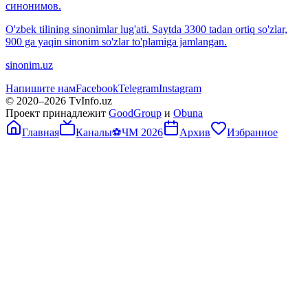
синонимов.
O'zbek tilining sinonimlar lug'ati. Saytda 3300 tadan ortiq so'zlar,
900 ga yaqin sinonim so'zlar to'plamiga jamlangan.
sinonim.uz
Напишите нам
Facebook
Telegram
Instagram
© 2020–
2026
TvInfo.uz
Проект принадлежит
GoodGroup
и
Obuna
Главная
Каналы
⚽
ЧМ 2026
Архив
Избранное