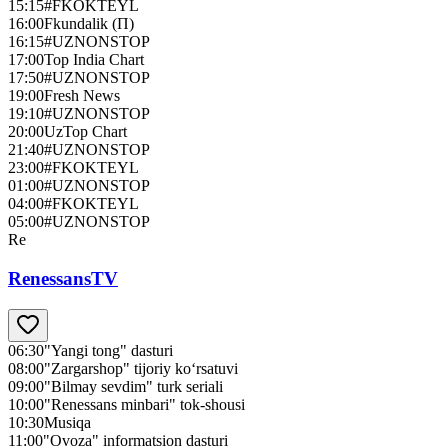
15:15
#FKOKTEYL
16:00
Fkundalik (П)
16:15
#UZNONSTOP
17:00
Top India Chart
17:50
#UZNONSTOP
19:00
Fresh News
19:10
#UZNONSTOP
20:00
UzTop Chart
21:40
#UZNONSTOP
23:00
#FKOKTEYL
01:00
#UZNONSTOP
04:00
#FKOKTEYL
05:00
#UZNONSTOP
Re
RenessansTV
06:30
"Yangi tong" dasturi
08:00
"Zargarshop" tijoriy ko‘rsatuvi
09:00
"Bilmay sevdim" turk seriali
10:00
"Renessans minbari" tok-shousi
10:30
Musiqa
11:00
"Ovoza" informatsion dasturi