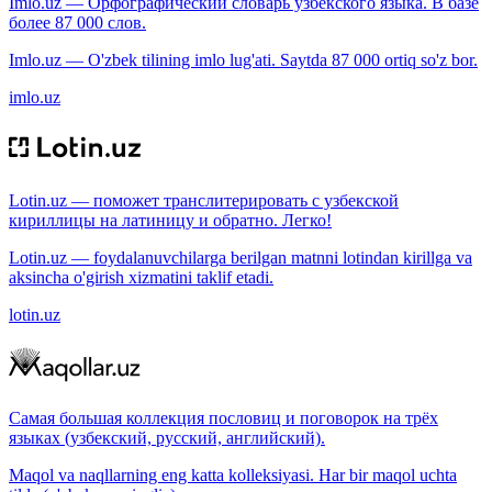
Imlo.uz — Орфографический словарь узбекского языка. В базе
более 87 000 слов.
Imlo.uz — O'zbek tilining imlo lug'ati. Saytda 87 000 ortiq so'z bor.
imlo.uz
Lotin.uz — поможет транслитерировать с узбекской
кириллицы на латиницу и обратно. Легко!
Lotin.uz — foydalanuvchilarga berilgan matnni lotindan kirillga va
aksincha o'girish xizmatini taklif etadi.
lotin.uz
Самая большая коллекция пословиц и поговорок на трёх
языках (узбекский, русский, английский).
Maqol va naqllarning eng katta kolleksiyasi. Har bir maqol uchta