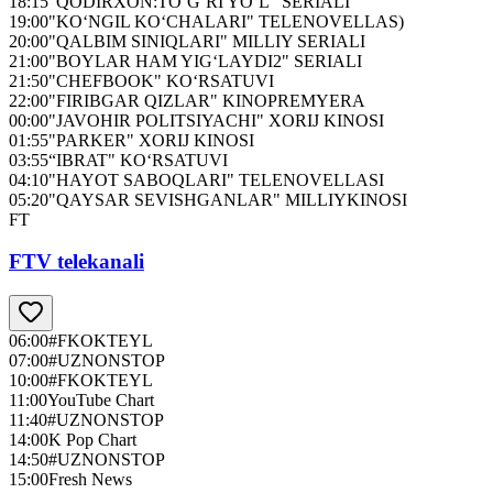
18:15
"QODIRXON:TO‘G‘RI YO‘L" SERIALI
19:00
"KO‘NGIL KO‘CHALARI" TELENOVELLAS)
20:00
"QALBIM SINIQLARI" MILLIY SERIALI
21:00
"BOYLAR HAM YIG‘LAYDI2" SERIALI
21:50
"CHEFBOOK" KO‘RSATUVI
22:00
"FIRIBGAR QIZLAR" KINOPREMYERA
00:00
"JAVOHIR POLITSIYACHI" XORIJ KINOSI
01:55
"PARKER" XORIJ KINOSI
03:55
“IBRAT" KO‘RSATUVI
04:10
"HAYOT SABOQLARI" TELENOVELLASI
05:20
"QAYSAR SEVISHGANLAR" MILLIYKINOSI
FT
FTV telekanali
06:00
#FKOKTEYL
07:00
#UZNONSTOP
10:00
#FKOKTEYL
11:00
YouTube Chart
11:40
#UZNONSTOP
14:00
K Pop Chart
14:50
#UZNONSTOP
15:00
Fresh News