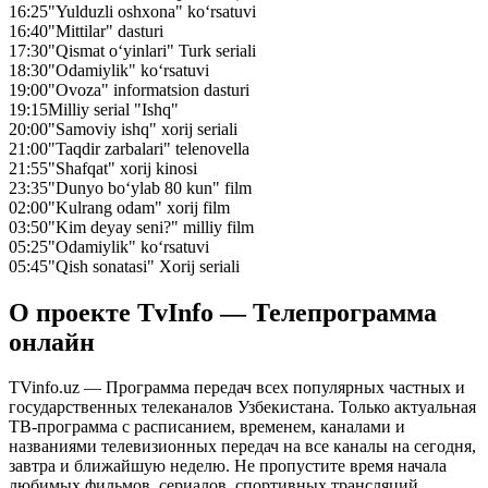
16:25
"Yulduzli oshxona" ko‘rsatuvi
16:40
"Mittilar" dasturi
17:30
"Qismat o‘yinlari" Turk seriali
18:30
"Odamiylik" ko‘rsatuvi
19:00
"Ovoza" informatsion dasturi
19:15
Milliy serial "Ishq"
20:00
"Samoviy ishq" xorij seriali
21:00
"Taqdir zarbalari" telenovella
21:55
"Shafqat" xorij kinosi
23:35
"Dunyo bo‘ylab 80 kun" film
02:00
"Kulrang odam" xorij film
03:50
"Kim deyay seni?" milliy film
05:25
"Odamiylik" ko‘rsatuvi
05:45
"Qish sonatasi" Xorij seriali
О проекте TvInfo — Телепрограмма
онлайн
TVinfo.uz — Программа передач всех популярных частных и
государственных телеканалов Узбекистана. Только актуальная
ТВ-программа с расписанием, временем, каналами и
названиями телевизионных передач на все каналы на сегодня,
завтра и ближайшую неделю. Не пропустите время начала
любимых фильмов, сериалов, спортивных трансляций