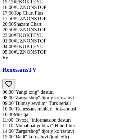
15:15
#FKOKTEYL
16:00
#UZNONSTOP
17:00
Top Chart Plus
17:50
#UZNONSTOP
20:00
Shazam Chart
20:50
#UZNONSTOP
23:00
#FKOKTEYL
01:00
#UZNONSTOP
04:00
#FKOKTEYL
05:00
#UZNONSTOP
Re
RenessansTV
06:30
"Yangi tong" dasturi
08:00
"Zargarshop" tijoriy ko‘rsatuvi
09:00
"Bilmay sevdim" Turk seriali
10:00
"Renessans minbari" tok-shousi
10:30
Musiqa
11:00
"Ovoza" informatsion dasturi
11:10
"Мuhabbat yulduzi" Hind filmi
14:00
"Zargarshop" tijoriy ko‘rsatuvi
15:00
"Balli" ko‘rsatuvi (jonli efir)