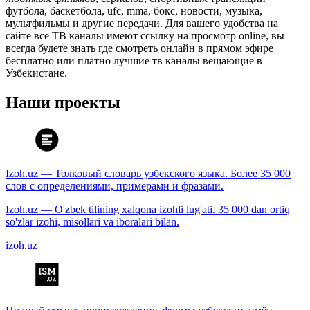
футбола, баскетбола, ufc, mma, бокс, новости, музыка,
мультфильмы и другие передачи. Для вашего удобства на
сайте все ТВ каналы имеют ссылку на просмотр online, вы
всегда будете знать где смотреть онлайн в прямом эфире
бесплатно или платно лучшие тв каналы вещающие в
Узбекистане.
Наши проекты
Izoh.uz — Толковый словарь узбекского языка. Более 35 000
слов с определениями, примерами и фразами.
Izoh.uz — O'zbek tilining xalqona izohli lug'ati. 35 000 dan ortiq
so'zlar izohi, misollari va iboralari bilan.
izoh.uz