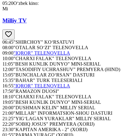
05:20
O‘zbek kino:
Mi
Milliy TV
06:45
"SHIRCHOY" KO‘RSATUVI
08:00
"OTALAR SO‘ZI" TELENOVELLA
09:00
"IQROR" TELENOVELLA
10:00
"CHARXI FALAK" TELENOVELLA
11:05
"BESH KUNLIK DUNYO" MINI-SERIAL
12:00
"TASODIFIY UCHRASHUV" PREMYERA (HIND)
15:05
"BUNCHALAR ZO‘RSAN" DASTURI
15:35
"BAHAR" TURK TELESERIALI
16:55
"IQROR" TELENOVELLA
17:50
"RAMAZON DUOSI"
18:10
"CHARXI FALAK" TELENOVELLA
19:05
"BESH KUNLIK DUNYO" MINI-SERIAL
20:00
"DUSHMAN KELIN" MILLIY SERIAL
21:00
"MILLAR" INFORMATSION-SHOU DASTURI
21:25
"YIG‘LAGAN YURAKLAR" MILLIY SERIAL
22:20
"SOBIQ JOSUS" PREMYERA (XORIJ)
23:30
"KAPITAN AMERIKA - 2" (XORIJ)
01:55
"PARMA YURAGI" (XORIJ)