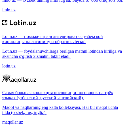
Imlo.uz — O'zbek tilining imlo lug'ati. Saytda 87 000 ortiq so'z bor.
imlo.uz
Lotin.uz — поможет транслитерировать с узбекской
кириллицы на латиницу и обратно. Легко!
Lotin.uz — foydalanuvchilarga berilgan matnni lotindan kirillga va
aksincha o'girish xizmatini taklif etadi.
lotin.uz
Самая большая коллекция пословиц и поговорок на трёх
языках (узбекский, русский, английский).
Maqol va naqllarning eng katta kolleksiyasi. Har bir maqol uchta
tilda (o'zbek, rus, ingliz).
maqollar.uz