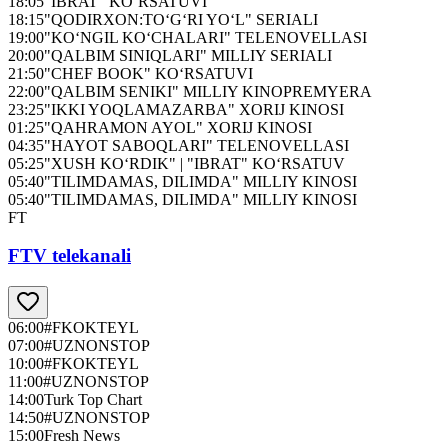
18:05
"IBRAT" KO‘RSATUVI
18:15
"QODIRXON:TO‘G‘RI YO‘L" SERIALI
19:00
"KO‘NGIL KO‘CHALARI" TELENOVELLASI
20:00
"QALBIM SINIQLARI" MILLIY SERIALI
21:50
"CHEF BOOK" KO‘RSATUVI
22:00
"QALBIM SENIKI" MILLIY KINOPREMYERA
23:25
"IKKI YOQLAMAZARBA" XORIJ KINOSI
01:25
"QAHRAMON AYOL" XORIJ KINOSI
04:35
"HAYOT SABOQLARI" TELENOVELLASI
05:25
"XUSH KO‘RDIK" | "IBRAT" KO‘RSATUV
05:40
"TILIMDAMAS, DILIMDA" MILLIY KINOSI
05:40
"TILIMDAMAS, DILIMDA" MILLIY KINOSI
FT
FTV telekanali
06:00
#FKOKTEYL
07:00
#UZNONSTOP
10:00
#FKOKTEYL
11:00
#UZNONSTOP
14:00
Turk Top Chart
14:50
#UZNONSTOP
15:00
Fresh News