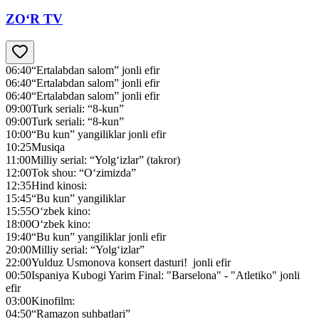
ZO‘R TV
06:40
“Ertalabdan salom” jonli efir
06:40
“Ertalabdan salom” jonli efir
06:40
“Ertalabdan salom” jonli efir
09:00
Turk seriali: “8-kun”
09:00
Turk seriali: “8-kun”
10:00
“Bu kun” yangiliklar jonli efir
10:25
Musiqa
11:00
Milliy serial: “Yolg‘izlar” (takror)
12:00
Tok shou: “O‘zimizda”
12:35
Hind kinosi:
15:45
“Bu kun” yangiliklar
15:55
O‘zbek kino:
18:00
O‘zbek kino:
19:40
“Bu kun” yangiliklar jonli efir
20:00
Milliy serial: “Yolg‘izlar”
22:00
Yulduz Usmonova konsert dasturi! jonli efir
00:50
Ispaniya Kubogi Yarim Final: "Barselona" - "Atletiko" jonli
efir
03:00
Kinofilm:
04:50
“Ramazon suhbatlari”