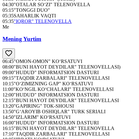
04:30
"OTALAR SO‘ZI" TELENOVELLA
05:15
"TONGGI DUO"
05:35
SAHARLIK VAQTI
05:35
"IQROR" TELENOVELLA
Me
Mening Yurtim
06:45
"OMON-OMON" KO‘RSATUVI
08:00
"BUNI HAYOT DEYDILAR" TELENOVELLASI)
09:00
"HUDUD" INFORMATSION DASTURI
09:15
"TAQDIR ZARBALARI" TELENOVELLASI
10:15
"O‘ZIMIZNING GAP" KO‘RSATUVI
11:00
"KO‘NGIL KO‘CHALARI" TELENOVELLASI
12:00
"HUDUD" INFORMATSION DASTURI
12:15
"BUNI HAYOT DEYDILAR" TELENOVELLASI
13:20
"GAPIRING" TOK-SHOUSI
13:50
"G‘AROYIB OSHIQLAR" TURK SERIALI
14:50
"IZLARIM" KO‘RSATUVI
16:00
"HUDUD" INFORMATSION DASTURI
16:15
"BUNI HAYOT DEYDILAR" TELENOVELLA
17:10
"TAQDIR ZARBALARI" TELENOVELLASI