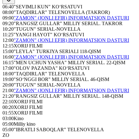
06:40
"SEVIMLI KUN" KO‘RSATUVI
08:00
"TAQDIRLAR" TELENOVELLA (TAKROR)
09:00
"ZAMON" (JONLI EFIR) INFORMATSION DASTURI
09:20
"RANGSIZ GULLAR" MILLIY SERIAL. TAKROR
10:20
"TUGUN" SERIAL-NOVELLA
11:25
"YANGI HAYOT" KO‘RSATUVI
12:00
"ZAMON" (JONLI EFIR) INFORMATSION DASTURI
12:15
XORIJ FILMI
15:00
"LEYLA" TURKIYA SERIALI 118-QISM
16:00
"ZAMON" (JONLI EFIR) INFORMATSION DASTURI
16:15
"MEN UCHUN YASHA" MILLIY SERIAL. 22-QISM
17:00
"OLOV PAZANDA" KO‘RSATUVI
18:00
"TAQDIRLAR" TELENOVELLA
19:00
"SO‘NGGI BOR" MILLIY SERIAL. 46-QISM
20:00
"TUGUN" SERIAL-NOVELLA
21:00
"ZAMON" (JONLI EFIR) INFORMATSION DASTURI
21:20
"RANGSIZ GULLAR" MILLIY SERIAL. 148-QISM
22:10
XORIJ FILMI
00:20
XORIJ FILMI
01:55
XORIJ FILMI
03:00
Kino
05:00
Milliy kino
05:00
"IBRATLI SABOQLAR" TELENOVELLA
ZO