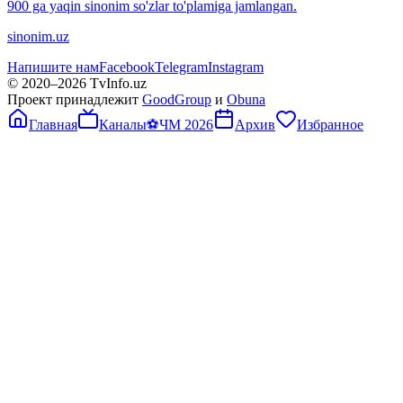
900 ga yaqin sinonim so'zlar to'plamiga jamlangan.
sinonim.uz
Напишите нам
Facebook
Telegram
Instagram
© 2020–
2026
TvInfo.uz
Проект принадлежит
GoodGroup
и
Obuna
Главная
Каналы
⚽
ЧМ 2026
Архив
Избранное