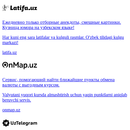
Ежедневно только отборные анекдоты, смешные картинки.
Кузница юмора на узбекском языке!
Har kuni eng sara latifalar va kulguli rasmlar. O'zbek tilidagi kulgu
markazi!
latifa.uz
Сервис, помогающий найти ближайшие пункты обмена
валюты с выгодным курсом.
Valyutani yuqori kursda almashtirish uchun yaqin punktlarni aniqlab
beruvchi servis.
onmap.uz