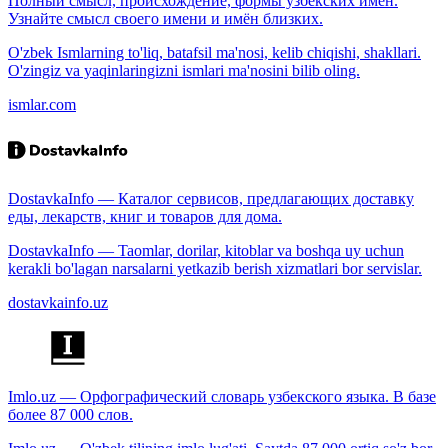
Полный смысл, происхождение, формы узбекских имён.
Узнайте смысл своего имени и имён близких.
O'zbek Ismlarning to'liq, batafsil ma'nosi, kelib chiqishi, shakllari.
O'zingiz va yaqinlaringizni ismlari ma'nosini bilib oling.
ismlar.com
DostavkaInfo — Каталог сервисов, предлагающих доставку
еды, лекарств, книг и товаров для дома.
DostavkaInfo — Taomlar, dorilar, kitoblar va boshqa uy uchun
kerakli bo'lagan narsalarni yetkazib berish xizmatlari bor servislar.
dostavkainfo.uz
Imlo.uz — Орфографический словарь узбекского языка. В базе
более 87 000 слов.