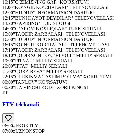
10:15
"O‘ZIMIZNING GAP" KO‘RSATUVI
11:00
"KO‘NGIL KO‘CHALARI" TELENOVELLASI
12:00
"HUDUD" INFORMATSION DASTURI
12:15
"BUNI HAYOT DEYDILAR" TELENOVELLASI
13:20
"GAPIRING" TOK SHOUSI
14:00
"G‘AROYIB OSHIQLAR" TURK SERIALI
15:00
"TAQDIR ZARBALARI" TELENOVELLASI
16:00
"HUDUD" INFORMATSION DASTURI
16:15
"KO‘NGIL KO‘CHALARI" TELENOVELLASI
17:10
"TAQDIR ZARBALARI" TELENOVELLASI
18:10
"QODIRXON:TO‘G‘RI YO‘L" MILLIY SERIALI
19:00
"FITNA 2" MILLIY SERIALI
20:00
"IFFAT" MILLIY SERIALI
21:00
"QORA BEVA" MILLIY SERIALI
22:15
"CHEKINMA,TASLIM BO‘LMA" XORIJ FILMI
00:00
"TANLOV" KO‘RSATUVI
00:30
"DA VINCHI KODI" XORIJ KINOSI
FT
FTV telekanali
06:00
#FKOKTEYL
07:00
#UZNONSTOP