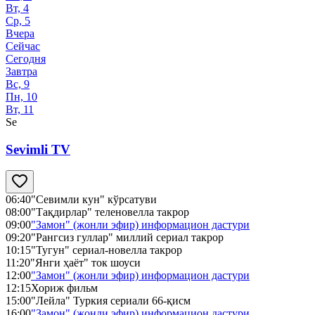
Вт, 4
Ср, 5
Вчера
Сейчас
Сегодня
Завтра
Вс, 9
Пн, 10
Вт, 11
Se
Sevimli TV
06:40
"Севимли кун" кўрсатуви
08:00
"Тақдирлар" теленовелла такрор
09:00
"Замон" (жонли эфир) информацион дастури
09:20
"Рангсиз гуллар" миллий сериал такрор
10:15
"Тугун" сериал-новелла такрор
11:20
"Янги ҳаёт" ток шоуси
12:00
"Замон" (жонли эфир) информацион дастури
12:15
Хориж фильм
15:00
"Лейла" Туркия сериали 66-қисм
16:00
"Замон" (жонли эфир) информацион дастури