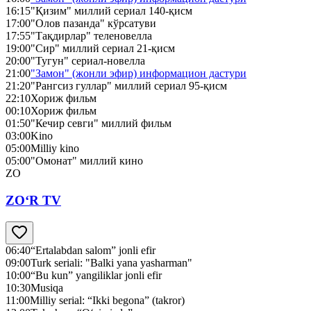
16:15
"Қизим" миллий сериал 140-қисм
17:00
"Олов пазанда" кўрсатуви
17:55
"Тақдирлар" теленовелла
19:00
"Сир" миллий сериал 21-қисм
20:00
"Тугун" сериал-новелла
21:00
"Замон" (жонли эфир) информацион дастури
21:20
"Рангсиз гуллар" миллий сериал 95-қисм
22:10
Хориж фильм
00:10
Хориж фильм
01:50
"Кечир севги" миллий фильм
03:00
Kino
05:00
Milliy kino
05:00
"Омонат" миллий кино
ZO
ZO‘R TV
06:40
“Ertalabdan salom” jonli efir
09:00
Turk seriali: "Balki yana yasharman"
10:00
“Bu kun” yangiliklar jonli efir
10:30
Musiqa
11:00
Milliy serial: “Ikki begona” (takror)