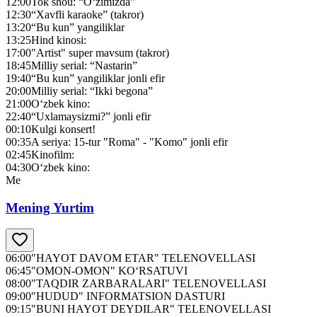
12:00
Tok shou: “O‘zimizda”
12:30
“Xavfli karaoke” (takror)
13:20
“Bu kun” yangiliklar
13:25
Hind kinosi:
17:00
"Artist" super mavsum (takror)
18:45
Milliy serial: “Nastarin”
19:40
“Bu kun” yangiliklar jonli efir
20:00
Milliy serial: “Ikki begona”
21:00
O‘zbek kino:
22:40
“Uxlamaysizmi?” jonli efir
00:10
Kulgi konsert!
00:35
A seriya: 15-tur "Roma" - "Komo" jonli efir
02:45
Kinofilm:
04:30
O‘zbek kino:
Me
Mening Yurtim
06:00
"HAYOT DAVOM ETAR" TELENOVELLASI
06:45
"OMON-OMON" KO‘RSATUVI
08:00
"TAQDIR ZARBARALARI" TELENOVELLASI
09:00
"HUDUD" INFORMATSION DASTURI
09:15
"BUNI HAYOT DEYDILAR" TELENOVELLASI