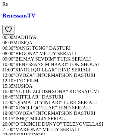
Re
RenessansTV
06:00
MADHIYA
06:05
MUSIQA
06:30
"YANGI TONG" DASTURI
08:00
"BEGONA" MILLIY SERIALI
09:00
"BILMAY SEVDIM" TURK SERIALI
10:00
"RENESSANS MINBARI" TOK-SHOUSI
11:00
"XINOLI QO‘LLAR" HIND SERIALI
12:00
"OVOZA" INFORMATSION DASTURI
12:10
HIND FILM
15:35
MUSIQA
16:00
"YULDUZLI OSHXONA" KO‘RSATUVI
16:45
"MITTILAR" DASTURI
17:00
"QISMAT O‘YINLARI" TURK SERIALI
18:00
"XINOLI QO‘LLAR" HIND SERIALI
19:00
"OVOZA" INFORMATSION DASTURI
19:15
"ISHQ" MILLIY SERIALI
20:00
"O‘TKINCHI DUNYO" TELENOVELLASI
21:00
"MARJONA" MILLIY SERIALI
22:00
XORIJ KINOSI