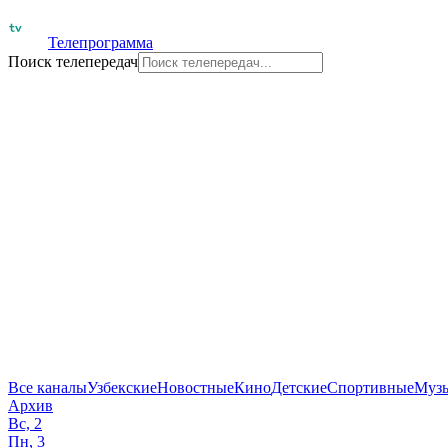
Телепрограмма
Поиск телепередач
Все каналы
Узбекские
Новостные
Кино
Детские
Спортивные
Муз
Архив
Вс, 2
Пн, 3