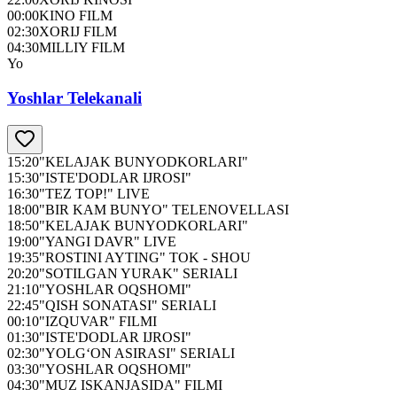
00:00
KINO FILM
02:30
XORIJ FILM
04:30
MILLIY FILM
Yo
Yoshlar Telekanali
15:20
"KELAJAK BUNYODKORLARI"
15:30
"ISTE'DODLAR IJROSI"
16:30
"TEZ TOP!" LIVE
18:00
"BIR KAM BUNYO" TELENOVELLASI
18:50
"KELAJAK BUNYODKORLARI"
19:00
"YANGI DAVR" LIVE
19:35
"ROSTINI AYTING" TOK - SHOU
20:20
"SOTILGAN YURAK" SERIALI
21:10
"YOSHLAR OQSHOMI"
22:45
"QISH SONATASI" SERIALI
00:10
"IZQUVAR" FILMI
01:30
"ISTE'DODLAR IJROSI"
02:30
"YOLG‘ON ASIRASI" SERIALI
03:30
"YOSHLAR OQSHOMI"
04:30
"MUZ ISKANJASIDA" FILMI