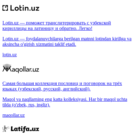
Lotin.uz — поможет транслитерировать с узбекской
кириллицы на латиницу и обратно. Легко!
Lotin.uz — foydalanuvchilarga berilgan matnni lotindan kirillga va
aksincha o'girish xizmatini taklif etadi.
lotin.uz
Самая большая коллекция пословиц и поговорок на трёх
языках (узбекский, русский, английский).
Maqol va naqllarning eng katta kolleksiyasi. Har bir maqol uchta
tilda (o'zbek, rus, ingliz).
maqollar.uz