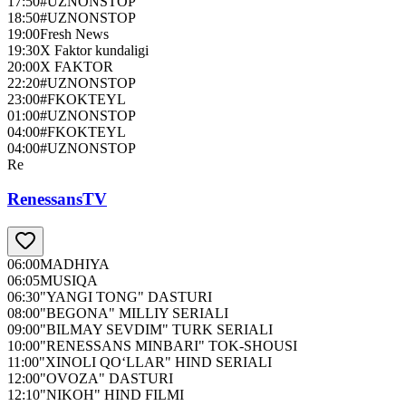
17:50
#UZNONSTOP
18:50
#UZNONSTOP
19:00
Fresh News
19:30
X Faktor kundaligi
20:00
X FAKTOR
22:20
#UZNONSTOP
23:00
#FKOKTEYL
01:00
#UZNONSTOP
04:00
#FKOKTEYL
04:00
#UZNONSTOP
Re
RenessansTV
06:00
MADHIYA
06:05
MUSIQA
06:30
"YANGI TONG" DASTURI
08:00
"BEGONA" MILLIY SERIALI
09:00
"BILMAY SEVDIM" TURK SERIALI
10:00
"RENESSANS MINBARI" TOK-SHOUSI
11:00
"XINOLI QO‘LLAR" HIND SERIALI
12:00
"OVOZA" DASTURI
12:10
"NIKOH" HIND FILMI