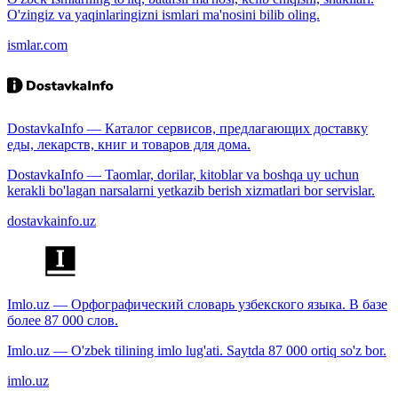
O'zingiz va yaqinlaringizni ismlari ma'nosini bilib oling.
ismlar.com
DostavkaInfo — Каталог сервисов, предлагающих доставку
еды, лекарств, книг и товаров для дома.
DostavkaInfo — Taomlar, dorilar, kitoblar va boshqa uy uchun
kerakli bo'lagan narsalarni yetkazib berish xizmatlari bor servislar.
dostavkainfo.uz
Imlo.uz — Орфографический словарь узбекского языка. В базе
более 87 000 слов.
Imlo.uz — O'zbek tilining imlo lug'ati. Saytda 87 000 ortiq so'z bor.
imlo.uz