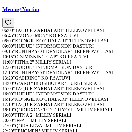
Mening Yurtim
06:00
"TAQDIR ZARBALARI" TELENOVELLASI
06:45
"OMON-OMON" KO‘RSATUVI
08:00
"KO‘NGIL KO‘CHALARI" TELENOVELLASI
09:00
"HUDUD" INFORMATSION DASTURI
09:15
"BUNI HAYOT DEYDILAR" TELENOVELLASI
10:15
"O‘ZIMIZNING GAP" KO‘RSATUVI
11:00
"FITNA 2" MILLIY SERIALI
12:00
"HUDUD" INFORMATSION DASTURI
12:15
"BUNI HAYOT DEYDILAR" TELENOVELLASI
13:20
"GAPIRING" KO‘RSATUVI
14:00
"G‘AROYIB OSHIQLAR" TURKI SERIALI
15:00
"TAQDIR ZARBALARI" TELENOVELLASI
16:00
"HUDUD" INFORMATSION DASTURI
16:15
"KO‘NGIL KO‘CHALARI" TELENOVELLASI
17:10
"TAQDIR ZARBALARI" TELENOVELLASI
18:10
"QODIRXON: TO‘G‘RI YO‘L" MILLIY SERIALI
19:00
"FITNA 2" MILLIY SERIALI
20:00
"IFFAT" MILLIY SERIALI
21:00
"QORA BEVA" MILLIY SERIALI
22:20
"FENOMEN" MILLIY SERIALI