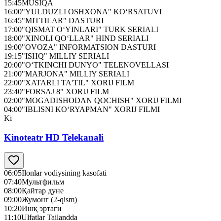
15:45
MUSIQA
16:00
"YULDUZLI OSHXONA" KO‘RSATUVI
16:45
"MITTILAR" DASTURI
17:00
"QISMAT O‘YINLARI" TURK SERIALI
18:00
"XINOLI QO‘LLAR" HIND SERIALI
19:00
"OVOZA" INFORMATSION DASTURI
19:15
"ISHQ" MILLIY SERIALI
20:00
"O‘TKINCHI DUNYO" TELENOVELLASI
21:00
"MARJONA" MILLIY SERIALI
22:00
"XATARLI TA'TIL" XORIJ FILM
23:40
"FORSAJ 8" XORIJ FILM
02:00
"MOGADISHODAN QOCHISH" XORIJ FILMI
04:00
"IBLISNI KO‘RYAPMAN" XORIJ FILMI
Ki
Kinoteatr HD Telekanali
06:05
Ilonlar vodiysining kasofati
07:40
Мультфильм
08:00
Қайтар дуне
09:00
Жумонг (2-qism)
10:20
Ишқ эртаги
11:10
Ulfatlar Tailandda