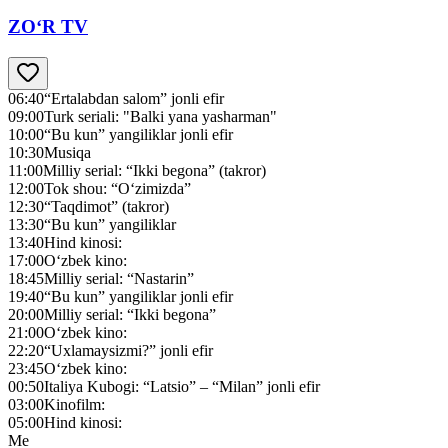
ZO‘R TV
06:40
“Ertalabdan salom” jonli efir
09:00
Turk seriali: "Balki yana yasharman"
10:00
“Bu kun” yangiliklar jonli efir
10:30
Musiqa
11:00
Milliy serial: “Ikki begona” (takror)
12:00
Tok shou: “O‘zimizda”
12:30
“Taqdimot” (takror)
13:30
“Bu kun” yangiliklar
13:40
Hind kinosi:
17:00
O‘zbek kino:
18:45
Milliy serial: “Nastarin”
19:40
“Bu kun” yangiliklar jonli efir
20:00
Milliy serial: “Ikki begona”
21:00
O‘zbek kino:
22:20
“Uxlamaysizmi?” jonli efir
23:45
O‘zbek kino:
00:50
Italiya Kubogi: “Latsio” – “Milan” jonli efir
03:00
Kinofilm:
05:00
Hind kinosi:
Me