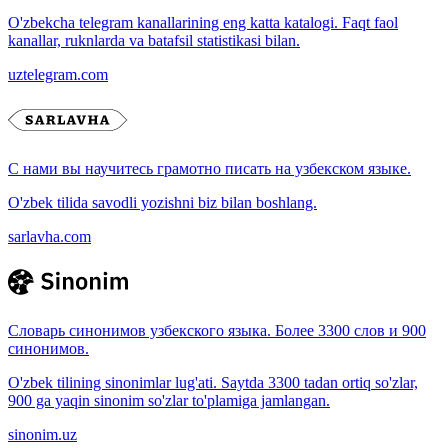
O'zbekcha telegram kanallarining eng katta katalogi. Faqt faol
kanallar, ruknlarda va batafsil statistikasi bilan.
uztelegram.com
С нами вы научитесь грамотно писать на узбекском языке.
O'zbek tilida savodli yozishni biz bilan boshlang.
sarlavha.com
Словарь синонимов узбекского языка. Более 3300 слов и 900
синонимов.
O'zbek tilining sinonimlar lug'ati. Saytda 3300 tadan ortiq so'zlar,
900 ga yaqin sinonim so'zlar to'plamiga jamlangan.
sinonim.uz