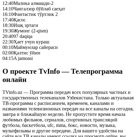
12:40
Малика алмашди-2
14:10
Чангалзор бўйлаб саеҳат
16:10
Фантастик тўртлик 2
17:40
Қасос
18:30
Ишқ эртаги
19:30
Жумонг (2-qism)
20:40
97 daqiqa
22:30
Ҳает учун кураш
00:10
Маймунлар сайераси
02:00
Қалтис ўйин
04:15
A jamoasi
О проекте TvInfo — Телепрограмма
онлайн
TVinfo.uz — Программа передач всех популярных частных и
государственных телеканалов Узбекистана. Только актуальная
ТВ-программа с расписанием, временем, каналами и
названиями телевизионных передач на все каналы на сегодня,
завтра и ближайшую неделю. Не пропустите время начала
любимых фильмов, сериалов, спортивных трансляций
футбола, баскетбола, ufc, mma, бокс, новости, музыка,
мультфильмы и другие передачи. Для вашего удобства на
сайте все ТВ каналы имеют ссылку на просмотр online, вы