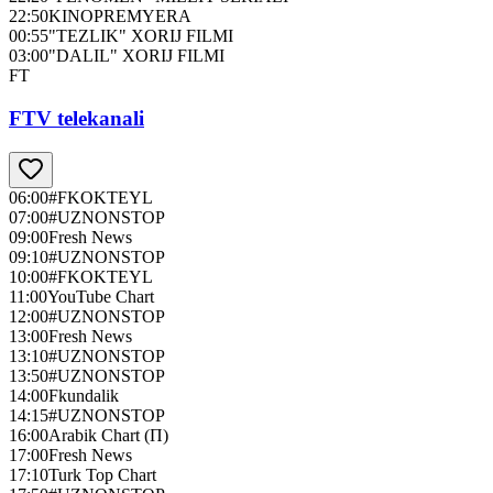
22:50
KINOPREMYERA
00:55
"TEZLIK" XORIJ FILMI
03:00
"DALIL" XORIJ FILMI
FT
FTV telekanali
06:00
#FKOKTEYL
07:00
#UZNONSTOP
09:00
Fresh News
09:10
#UZNONSTOP
10:00
#FKOKTEYL
11:00
YouTube Chart
12:00
#UZNONSTOP
13:00
Fresh News
13:10
#UZNONSTOP
13:50
#UZNONSTOP
14:00
Fkundalik
14:15
#UZNONSTOP
16:00
Arabik Chart (П)
17:00
Fresh News
17:10
Turk Top Chart