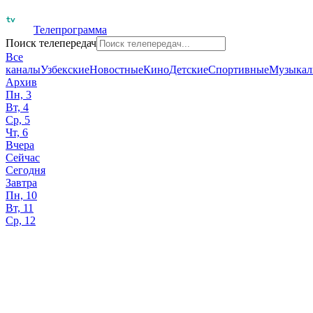
Телепрограмма
Поиск телепередач
Все
каналы
Узбекские
Новостные
Кино
Детские
Спортивные
Музыкал
Архив
Пн, 3
Вт, 4
Ср, 5
Чт, 6
Вчера
Сейчас
Сегодня
Завтра
Пн, 10
Вт, 11
Ср, 12