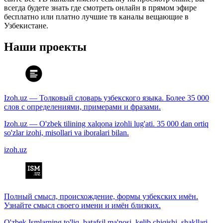
всегда будете знать где смотреть онлайн в прямом эфире
бесплатно или платно лучшие тв каналы вещающие в
Узбекистане.
Наши проекты
Izoh.uz — Толковый словарь узбекского языка. Более 35 000
слов с определениями, примерами и фразами.
Izoh.uz — O'zbek tilining xalqona izohli lug'ati. 35 000 dan ortiq
so'zlar izohi, misollari va iboralari bilan.
izoh.uz
Полный смысл, происхождение, формы узбекских имён.
Узнайте смысл своего имени и имён близких.
O'zbek Ismlarning to'liq, batafsil ma'nosi, kelib chiqishi, shakllari.