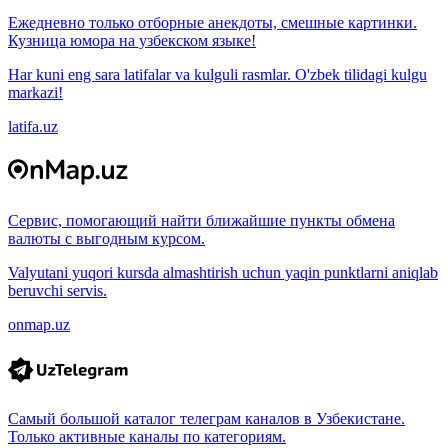
Ежедневно только отборные анекдоты, смешные картинки.
Кузница юмора на узбекском языке!
Har kuni eng sara latifalar va kulguli rasmlar. O'zbek tilidagi kulgu
markazi!
latifa.uz
Сервис, помогающий найти ближайшие пункты обмена
валюты с выгодным курсом.
Valyutani yuqori kursda almashtirish uchun yaqin punktlarni aniqlab
beruvchi servis.
onmap.uz
Самый большой каталог телеграм каналов в Узбекистане.
Только активные каналы по категориям.