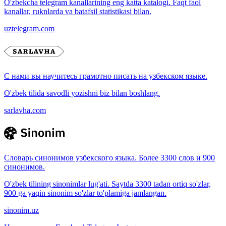
O'zbekcha telegram kanallarining eng katta katalogi. Faqt faol
kanallar, ruknlarda va batafsil statistikasi bilan.
uztelegram.com
С нами вы научитесь грамотно писать на узбекском языке.
O'zbek tilida savodli yozishni biz bilan boshlang.
sarlavha.com
Словарь синонимов узбекского языка. Более 3300 слов и 900
синонимов.
O'zbek tilining sinonimlar lug'ati. Saytda 3300 tadan ortiq so'zlar,
900 ga yaqin sinonim so'zlar to'plamiga jamlangan.
sinonim.uz