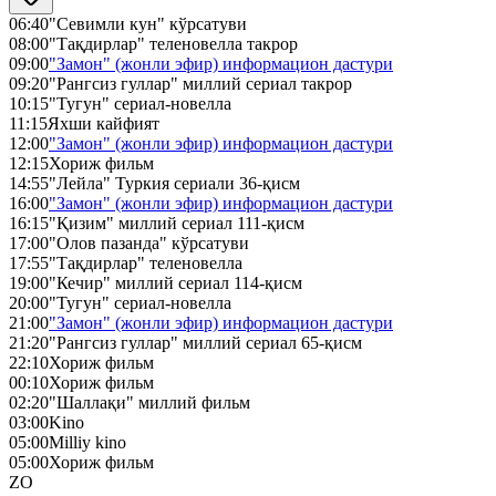
06:40
"Севимли кун" кўрсатуви
08:00
"Тақдирлар" теленовелла такрор
09:00
"Замон" (жонли эфир) информацион дастури
09:20
"Рангсиз гуллар" миллий сериал такрор
10:15
"Тугун" сериал-новелла
11:15
Яхши кайфият
12:00
"Замон" (жонли эфир) информацион дастури
12:15
Хориж фильм
14:55
"Лейла" Туркия сериали 36-қисм
16:00
"Замон" (жонли эфир) информацион дастури
16:15
"Қизим" миллий сериал 111-қисм
17:00
"Олов пазанда" кўрсатуви
17:55
"Тақдирлар" теленовелла
19:00
"Кечир" миллий сериал 114-қисм
20:00
"Тугун" сериал-новелла
21:00
"Замон" (жонли эфир) информацион дастури
21:20
"Рангсиз гуллар" миллий сериал 65-қисм
22:10
Хориж фильм
00:10
Хориж фильм
02:20
"Шаллақи" миллий фильм
03:00
Kino
05:00
Milliy kino
05:00
Хориж фильм
ZO