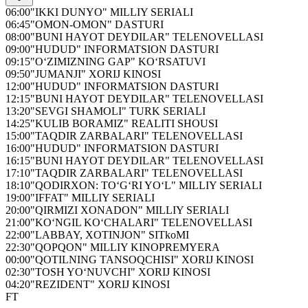
06:00
"IKKI DUNYO" MILLIY SERIALI
06:45
"OMON-OMON" DASTURI
08:00
"BUNI HAYOT DEYDILAR" TELENOVELLASI
09:00
"HUDUD" INFORMATSION DASTURI
09:15
"O‘ZIMIZNING GAP" KO‘RSATUVI
09:50
"JUMANJI" XORIJ KINOSI
12:00
"HUDUD" INFORMATSION DASTURI
12:15
"BUNI HAYOT DEYDILAR" TELENOVELLASI
13:20
"SEVGI SHAMOLI" TURK SERIALI
14:25
"KULIB BORAMIZ" REALITI SHOUSI
15:00
"TAQDIR ZARBALARI" TELENOVELLASI
16:00
"HUDUD" INFORMATSION DASTURI
16:15
"BUNI HAYOT DEYDILAR" TELENOVELLASI
17:10
"TAQDIR ZARBALARI" TELENOVELLASI
18:10
"QODIRXON: TO‘G‘RI YO‘L" MILLIY SERIALI
19:00
"IFFAT" MILLIY SERIALI
20:00
"QIRMIZI XONADON" MILLIY SERIALI
21:00
"KO‘NGIL KO‘CHALARI" TELENOVELLASI
22:00
"LABBAY, XOTINJON" SITkoMI
22:30
"QOPQON" MILLIY KINOPREMYERA
00:00
"QOTILNING TANSOQCHISI" XORIJ KINOSI
02:30
"TOSH YO‘NUVCHI" XORIJ KINOSI
04:20
"REZIDENT" XORIJ KINOSI
FT