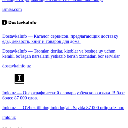
ismlar.com
DostavkaInfo — Каталог сервисов, предлагающих доставку
еды, лекарств, книг и товаров для дома.
DostavkaInfo — Taomlar, dorilar, kitoblar va boshqa uy uchun
kerakli bo'lagan narsalarni yetkazib berish xizmatlari bor servislar.
dostavkainfo.uz
Imlo.uz — Орфографический словарь узбекского языка. В базе
более 87 000 слов.
Imlo.uz — O'zbek tilining imlo lug'ati. Saytda 87 000 ortiq so'z bor.
imlo.uz