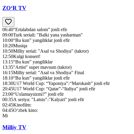
ZO‘R TV
06:40
“Ertalabdan salom” jonli efir
09:00
Turk seriali: "Balki yana yasharman"
10:00
“Bu kun” yangiliklar jonli efir
10:20
Musiqa
10:50
Milliy serial: "Asal va Shodiya" (takror)
12:50
Kulgi konsert!
13:15
“Bu kun” yangiliklar
13:35
"Artist" super mavsum (takror)
16:15
Milliy serial: "Asal va Shodiya" Final
18:10
“Bu kun” yangiliklar jonli efir
18:30
U17 World Cup: “Yaponiya”-“Marokash” jonli efir
20:45
U17 World Cup: “Qatar”-“Italiya” jonli efir
23:00
“Uxlamaysizmi?” jonli efir
00:35
А seriya: "Latsio"-"Kalyari" jonli efir
02:45
Kinofilm:
04:45
O‘zbek kino:
Mi
Milliy TV