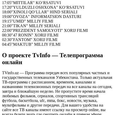
17:05
"MITTILAR" KO‘RSATUVI
17:20
"YULDUZLI OSHXONA" KO‘RSATUVI
18:00
"XINOLI QO‘LLAR" HIND SERIALI
19:00
"OVOZA" INFORMATSION DASTURI
19:15
"UMID" MILLIY FILMI
21:00
"TIKAN" MILLIY SERIALI
22:00
"PREZIDENT SAMOLYOTI" XORIJ FILMI
00:30
"47 RONIN" XORIJ FILMI
02:30
"FANTOM" XORIJ FILMI
04:45
"MAKTUB" MILLIY FILMI
О проекте TvInfo — Телепрограмма
онлайн
TVinfo.uz — Программа передач всех популярных частных и
государственных телеканалов Узбекистана. Только актуальная
ТВ-программа с расписанием, временем, каналами и
названиями телевизионных передач на все каналы на сегодня,
завтра и ближайшую неделю. Не пропустите время начала
любимых фильмов, сериалов, спортивных трансляций
футбола, баскетбола, ufc, mma, бокс, новости, музыка,
мультфильмы и другие передачи. Для вашего удобства на
сайте все ТВ каналы имеют ссылку на просмотр online, вы
всегда будете знать где смотреть онлайн в прямом эфире