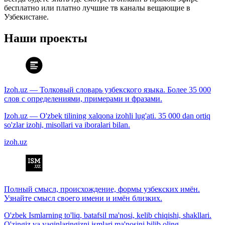
бесплатно или платно лучшие тв каналы вещающие в
Узбекистане.
Наши проекты
Izoh.uz — Толковый словарь узбекского языка. Более 35 000
слов с определениями, примерами и фразами.
Izoh.uz — O'zbek tilining xalqona izohli lug'ati. 35 000 dan ortiq
so'zlar izohi, misollari va iboralari bilan.
izoh.uz
Полный смысл, происхождение, формы узбекских имён.
Узнайте смысл своего имени и имён близких.
O'zbek Ismlarning to'liq, batafsil ma'nosi, kelib chiqishi, shakllari.
O'zingiz va yaqinlaringizni ismlari ma'nosini bilib oling.