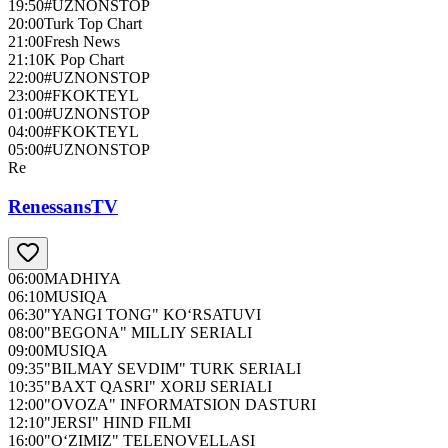
19:50
#UZNONSTOP
20:00
Turk Top Chart
21:00
Fresh News
21:10
K Pop Chart
22:00
#UZNONSTOP
23:00
#FKOKTEYL
01:00
#UZNONSTOP
04:00
#FKOKTEYL
05:00
#UZNONSTOP
Re
RenessansTV
06:00
MADHIYA
06:10
MUSIQA
06:30
"YANGI TONG" KO‘RSATUVI
08:00
"BEGONA" MILLIY SERIALI
09:00
MUSIQA
09:35
"BILMAY SEVDIM" TURK SERIALI
10:35
"BAXT QASRI" XORIJ SERIALI
12:00
"OVOZA" INFORMATSION DASTURI
12:10
"JERSI" HIND FILMI
16:00
"O‘ZIMIZ" TELENOVELLASI