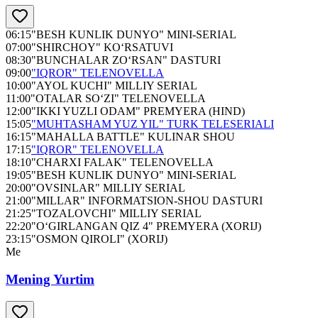
06:15
"BESH KUNLIK DUNYO" MINI-SERIAL
07:00
"SHIRCHOY" KO‘RSATUVI
08:30
"BUNCHALAR ZO‘RSAN" DASTURI
09:00
"IQROR" TELENOVELLA
10:00
"AYOL KUCHI" MILLIY SERIAL
11:00
"OTALAR SO‘ZI" TELENOVELLA
12:00
"IKKI YUZLI ODAM" PREMYERA (HIND)
15:05
"MUHTASHAM YUZ YIL" TURK TELESERIALI
16:15
"MAHALLA BATTLE" KULINAR SHOU
17:15
"IQROR" TELENOVELLA
18:10
"CHARXI FALAK" TELENOVELLA
19:05
"BESH KUNLIK DUNYO" MINI-SERIAL
20:00
"OVSINLAR" MILLIY SERIAL
21:00
"MILLAR" INFORMATSION-SHOU DASTURI
21:25
"TOZALOVCHI" MILLIY SERIAL
22:20
"O‘GIRLANGAN QIZ 4" PREMYERA (XORIJ)
23:15
"OSMON QIROLI" (XORIJ)
Me
Mening Yurtim