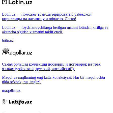
Lotin.uz — поможет транслитерировать с узбекской
кириллицы на латиницу и обратно. Легко!
Lotin.uz — foydalanuvchilarga berilgan matnni lotindan kirillga va
aksincha o'girish xizmatini taklif etadi.
lotin.uz
Самая большая коллекция пословиц и поговорок на трёх
языках (узбекский, русский, английский).
Maqol va naqllarning eng katta kolleksiyasi. Har bir maqol uchta
tilda (o'zbek, rus, ingliz).
maqollar.uz