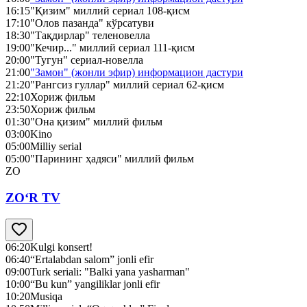
16:15
"Қизим" миллий сериал 108-қисм
17:10
"Олов пазанда" кўрсатуви
18:30
"Тақдирлар" теленовелла
19:00
"Кечир..." миллий сериал 111-қисм
20:00
"Тугун" сериал-новелла
21:00
"Замон" (жонли эфир) информацион дастури
21:20
"Рангсиз гуллар" миллий сериал 62-қисм
22:10
Хориж фильм
23:50
Хориж фильм
01:30
"Она қизим" миллий фильм
03:00
Kino
05:00
Milliy serial
05:00
"Парининг ҳадяси" миллий фильм
ZO
ZO‘R TV
06:20
Kulgi konsert!
06:40
“Ertalabdan salom” jonli efir
09:00
Turk seriali: "Balki yana yasharman"
10:00
“Bu kun” yangiliklar jonli efir
10:20
Musiqa