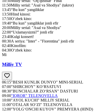
10:50
Milliy serial: “Oq qushlar” Final
11:50
Milliy serial: "Asal va Shodiya" (takror)
13:45
“Bu kun” yangiliklar
13:50
Hind kinosi:
17:50
O‘zbek kino:
19:40
“Bu kun” yangiliklar jonli efir
20:00
Milliy serial: "Asal va Shodiya"
22:00
“Uxlamaysizmi?” jonli efir
23:40
Kulgi konsert!
00:30
А seriya: "Inter" - "Fiorentina" jonli efir
02:40
Kinofilm:
04:30
O‘zbek kino:
Mi
Milliy TV
06:15
"BESH KUNLIK DUNYO" MINI-SERIAL
07:00
"SHIRCHOY" KO‘RSATUVI
08:30
"BUNCHALAR ZO‘RSAN" DASTURI
09:00
"IQROR" TELENOVELLA
10:00
"AYOL KUCHI" MILLIY SERIAL
11:00
"OTALAR SO‘ZI" TELENOVELLA
12:00
"YOLG‘ONCHI KUYOV" PREMYERA (HIND)