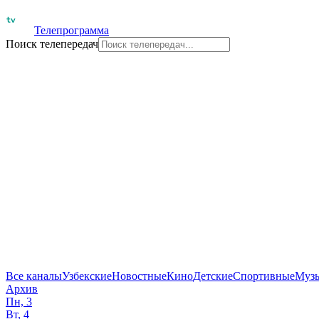
Телепрограмма
Поиск телепередач
Все каналы
Узбекские
Новостные
Кино
Детские
Спортивные
Муз
Архив
Пн, 3
Вт, 4