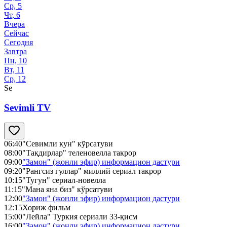
Ср, 5
Чт, 6
Вчера
Сейчас
Сегодня
Завтра
Пн, 10
Вт, 11
Ср, 12
Se
Sevimli TV
06:40
"Севимли кун" кўрсатуви
08:00
"Тақдирлар" теленовелла такрор
09:00
"Замон" (жонли эфир) информацион дастури
09:20
"Рангсиз гуллар" миллий сериал такрор
10:15
"Тугун" сериал-новелла
11:15
"Мана яна биз" кўрсатуви
12:00
"Замон" (жонли эфир) информацион дастури
12:15
Хориж фильм
15:00
"Лейла" Туркия сериали 33-қисм
16:00
"Замон" (жонли эфир) информацион дастури