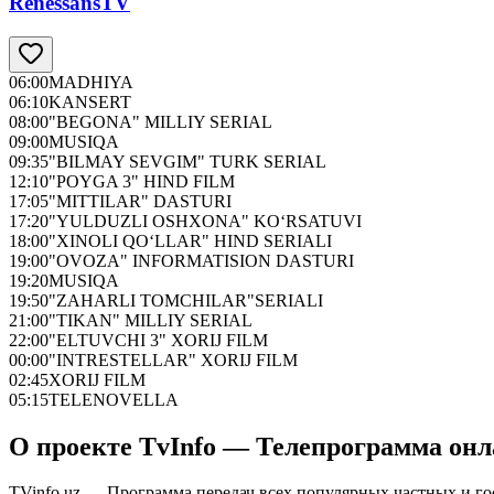
RenessansTV
06:00
MADHIYA
06:10
KANSERT
08:00
"BEGONA" MILLIY SERIAL
09:00
MUSIQA
09:35
"BILMAY SEVGIM" TURK SERIAL
12:10
"POYGA 3" HIND FILM
17:05
"MITTILAR" DASTURI
17:20
"YULDUZLI OSHXONA" KO‘RSATUVI
18:00
"XINOLI QO‘LLAR" HIND SERIALI
19:00
"OVOZA" INFORMATISION DASTURI
19:20
MUSIQA
19:50
"ZAHARLI TOMCHILAR"SERIALI
21:00
"TIKAN" MILLIY SERIAL
22:00
"ELTUVCHI 3" XORIJ FILM
00:00
"INTRESTELLAR" XORIJ FILM
02:45
XORIJ FILM
05:15
TELENOVELLA
О проекте TvInfo — Телепрограмма он
TVinfo.uz — Программа передач всех популярных частных и го