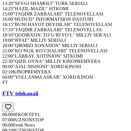
13:20
"SEVGI SHAMOLI" TURK SERIALI
14:25
"HAZIL-MAZIL" SITKOMI
15:00
"TAQDIR ZARBALARI" TELENOVELLASI
16:00
"HUDUD" INFORMATSION DASTURI
16:15
"BUNI HAYOT DEYDILAR" TELENOVELLASI
17:10
"TAQDIR ZARBALARI" TELENOVELLAS
18:10
"QODIRXON: TO‘G‘RI YO‘L" MILLIY SER'ALI
19:00
"IFFAT" MILLIY SERIALI
20:00
"QIRMIZI XONADON" MILLIY SERIALI
21:00
"KO‘NGIL KO‘CHALARI" TELENOVELLASI
22:00
"LABBAY, XOTINJON" SITKOMI
22:30
"QIZIL OYNA" MILLIY KINOPREMYERA
00:00
"AJAL NISHONI" XORIJ KINOSI
02:10
KINOPREMYERA
04:00
"YOLLANMA ASKAR" XORIJ KINOSI
FT
FTV telekanali
06:00
#FKOKTEYL
07:00
#UZNONSTOP
09:00
Fresh News
09:10
#UZNONSTOP