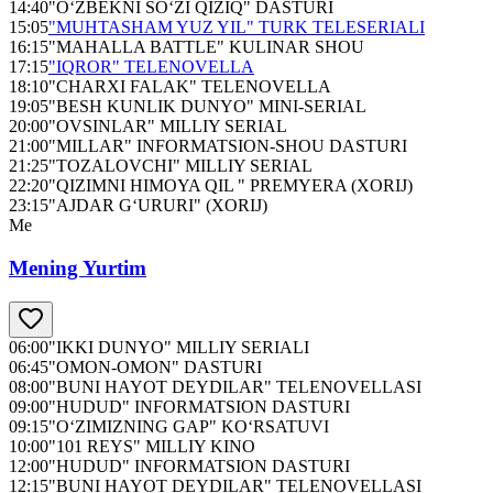
14:40
"O‘ZBEKNI SO‘ZI QIZIQ" DASTURI
15:05
"MUHTASHAM YUZ YIL" TURK TELESERIALI
16:15
"MAHALLA BATTLE" KULINAR SHOU
17:15
"IQROR" TELENOVELLA
18:10
"CHARXI FALAK" TELENOVELLA
19:05
"BESH KUNLIK DUNYO" MINI-SERIAL
20:00
"OVSINLAR" MILLIY SERIAL
21:00
"MILLAR" INFORMATSION-SHOU DASTURI
21:25
"TOZALOVCHI" MILLIY SERIAL
22:20
"QIZIMNI HIMOYA QIL " PREMYERA (XORIJ)
23:15
"AJDAR G‘URURI" (XORIJ)
Me
Mening Yurtim
06:00
"IKKI DUNYO" MILLIY SERIALI
06:45
"OMON-OMON" DASTURI
08:00
"BUNI HAYOT DEYDILAR" TELENOVELLASI
09:00
"HUDUD" INFORMATSION DASTURI
09:15
"O‘ZIMIZNING GAP" KO‘RSATUVI
10:00
"101 REYS" MILLIY KINO
12:00
"HUDUD" INFORMATSION DASTURI
12:15
"BUNI HAYOT DEYDILAR" TELENOVELLASI