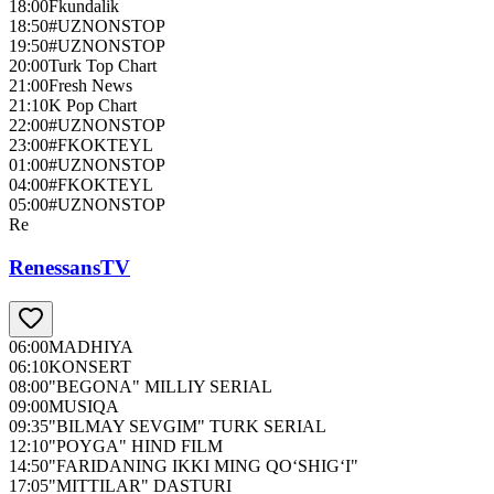
18:00
Fkundalik
18:50
#UZNONSTOP
19:50
#UZNONSTOP
20:00
Turk Top Chart
21:00
Fresh News
21:10
K Pop Chart
22:00
#UZNONSTOP
23:00
#FKOKTEYL
01:00
#UZNONSTOP
04:00
#FKOKTEYL
05:00
#UZNONSTOP
Re
RenessansTV
06:00
MADHIYA
06:10
KONSERT
08:00
"BEGONA" MILLIY SERIAL
09:00
MUSIQA
09:35
"BILMAY SEVGIM" TURK SERIAL
12:10
"POYGA" HIND FILM
14:50
"FARIDANING IKKI MING QO‘SHIG‘I"
17:05
"MITTILAR" DASTURI