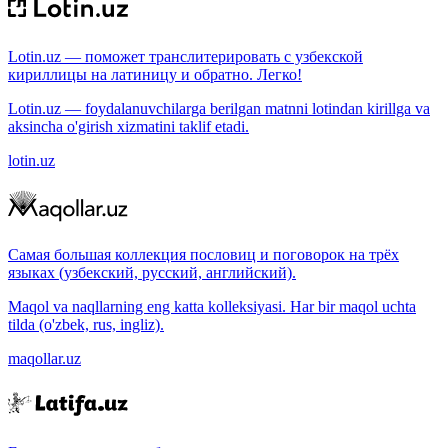
Lotin.uz — поможет транслитерировать с узбекской
кириллицы на латиницу и обратно. Легко!
Lotin.uz — foydalanuvchilarga berilgan matnni lotindan kirillga va
aksincha o'girish xizmatini taklif etadi.
lotin.uz
Самая большая коллекция пословиц и поговорок на трёх
языках (узбекский, русский, английский).
Maqol va naqllarning eng katta kolleksiyasi. Har bir maqol uchta
tilda (o'zbek, rus, ingliz).
maqollar.uz