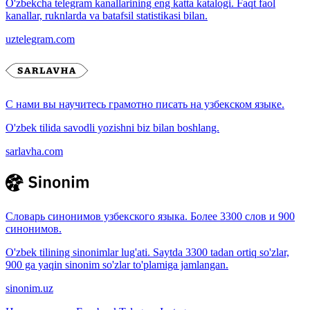
O'zbekcha telegram kanallarining eng katta katalogi. Faqt faol
kanallar, ruknlarda va batafsil statistikasi bilan.
uztelegram.com
С нами вы научитесь грамотно писать на узбекском языке.
O'zbek tilida savodli yozishni biz bilan boshlang.
sarlavha.com
Словарь синонимов узбекского языка. Более 3300 слов и 900
синонимов.
O'zbek tilining sinonimlar lug'ati. Saytda 3300 tadan ortiq so'zlar,
900 ga yaqin sinonim so'zlar to'plamiga jamlangan.
sinonim.uz