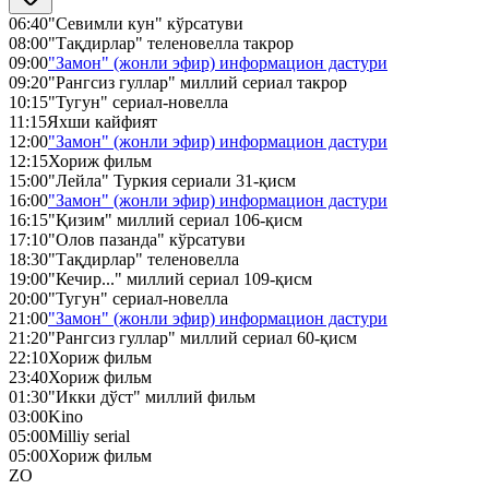
06:40
"Севимли кун" кўрсатуви
08:00
"Тақдирлар" теленовелла такрор
09:00
"Замон" (жонли эфир) информацион дастури
09:20
"Рангсиз гуллар" миллий сериал такрор
10:15
"Тугун" сериал-новелла
11:15
Яхши кайфият
12:00
"Замон" (жонли эфир) информацион дастури
12:15
Хориж фильм
15:00
"Лейла" Туркия сериали 31-қисм
16:00
"Замон" (жонли эфир) информацион дастури
16:15
"Қизим" миллий сериал 106-қисм
17:10
"Олов пазанда" кўрсатуви
18:30
"Тақдирлар" теленовелла
19:00
"Кечир..." миллий сериал 109-қисм
20:00
"Тугун" сериал-новелла
21:00
"Замон" (жонли эфир) информацион дастури
21:20
"Рангсиз гуллар" миллий сериал 60-қисм
22:10
Хориж фильм
23:40
Хориж фильм
01:30
"Икки дўст" миллий фильм
03:00
Kino
05:00
Milliy serial
05:00
Хориж фильм
ZO