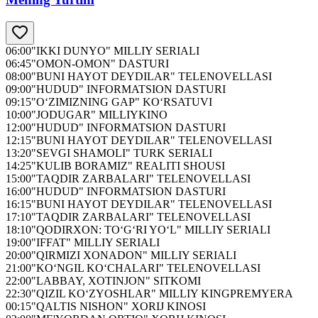
06:00
"IKKI DUNYO" MILLIY SERIALI
06:45
"OMON-OMON" DASTURI
08:00
"BUNI HAYOT DEYDILAR" TELENOVELLASI
09:00
"HUDUD" INFORMATSION DASTURI
09:15
"O‘ZIMIZNING GAP" KO‘RSATUVI
10:00
"JODUGAR" MILLIYKINO
12:00
"HUDUD" INFORMATSION DASTURI
12:15
"BUNI HAYOT DEYDILAR" TELENOVELLASI
13:20
"SEVGI SHAMOLI" TURK SERIALI
14:25
"KULIB BORAMIZ" REALITI SHOUSI
15:00
"TAQDIR ZARBALARI" TELENOVELLASI
16:00
"HUDUD" INFORMATSION DASTURI
16:15
"BUNI HAYOT DEYDILAR" TELENOVELLASI
17:10
"TAQDIR ZARBALARI" TELENOVELLASI
18:10
"QODIRXON: TO‘G‘RI YO‘L" MILLIY SERIALI
19:00
"IFFAT" MILLIY SERIALI
20:00
"QIRMIZI XONADON" MILLIY SERIALI
21:00
"KO‘NGIL KO‘CHALARI" TELENOVELLASI
22:00
"LABBAY, XOTINJON" SITKOMI
22:30
"QIZIL KO‘ZYOSHLAR" MILLIY KINGPREMYERA
00:15
"QALTIS NISHON" XORIJ KINOSI