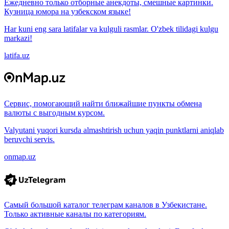
Ежедневно только отборные анекдоты, смешные картинки.
Кузница юмора на узбекском языке!
Har kuni eng sara latifalar va kulguli rasmlar. O'zbek tilidagi kulgu
markazi!
latifa.uz
Сервис, помогающий найти ближайшие пункты обмена
валюты с выгодным курсом.
Valyutani yuqori kursda almashtirish uchun yaqin punktlarni aniqlab
beruvchi servis.
onmap.uz
Самый большой каталог телеграм каналов в Узбекистане.
Только активные каналы по категориям.