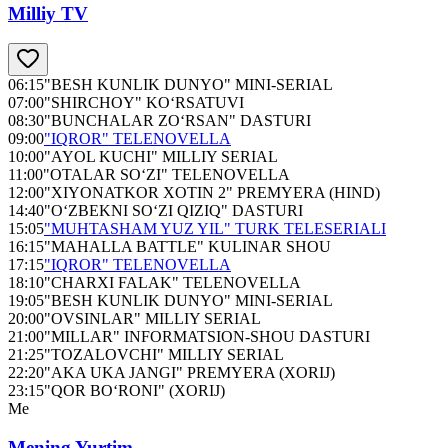
Milliy TV
06:15
"BESH KUNLIK DUNYO" MINI-SERIAL
07:00
"SHIRCHOY" KO‘RSATUVI
08:30
"BUNCHALAR ZO‘RSAN" DASTURI
09:00
"IQROR" TELENOVELLA
10:00
"AYOL KUCHI" MILLIY SERIAL
11:00
"OTALAR SO‘ZI" TELENOVELLA
12:00
"XIYONATKOR XOTIN 2" PREMYERA (HIND)
14:40
"O‘ZBEKNI SO‘ZI QIZIQ" DASTURI
15:05
"MUHTASHAM YUZ YIL" TURK TELESERIALI
16:15
"MAHALLA BATTLE" KULINAR SHOU
17:15
"IQROR" TELENOVELLA
18:10
"CHARXI FALAK" TELENOVELLA
19:05
"BESH KUNLIK DUNYO" MINI-SERIAL
20:00
"OVSINLAR" MILLIY SERIAL
21:00
"MILLAR" INFORMATSION-SHOU DASTURI
21:25
"TOZALOVCHI" MILLIY SERIAL
22:20
"AKA UKA JANGI" PREMYERA (XORIJ)
23:15
"QOR BO‘RONI" (XORIJ)
Me
Mening Yurtim