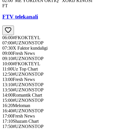
02:00
"ME'YORDAN ORTIQ" XORIJ KINOSI
FT
FTV telekanali
06:00
#FKOKTEYL
07:00
#UZNONSTOP
07:30
X Faktor kundaligi
09:00
Fresh News
09:10
#UZNONSTOP
10:00
#FKOKTEYL
11:00
Uz Top Chart
12:50
#UZNONSTOP
13:00
Fresh News
13:10
#UZNONSTOP
13:50
#UZNONSTOP
14:00
Romantik Chart
15:00
#UZNONSTOP
16:20
Meloman
16:40
#UZNONSTOP
17:00
Fresh News
17:10
Shazam Chart
17:50
#UZNONSTOP