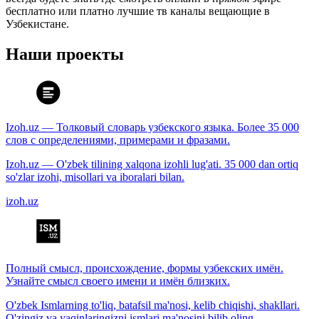
бесплатно или платно лучшие тв каналы вещающие в
Узбекистане.
Наши проекты
Izoh.uz — Толковый словарь узбекского языка. Более 35 000
слов с определениями, примерами и фразами.
Izoh.uz — O'zbek tilining xalqona izohli lug'ati. 35 000 dan ortiq
so'zlar izohi, misollari va iboralari bilan.
izoh.uz
Полный смысл, происхождение, формы узбекских имён.
Узнайте смысл своего имени и имён близких.
O'zbek Ismlarning to'liq, batafsil ma'nosi, kelib chiqishi, shakllari.
O'zingiz va yaqinlaringizni ismlari ma'nosini bilib oling.