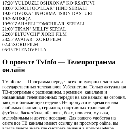
17:20
"YULDUZLI OSHXONA" KO‘RSATUVI
18:00
"XINOLI QO‘LLAR" HIND SERIALI
19:00
"OVOZA" INFORMATISION DASTURI
19:20
MUSIQA
19:50
"ZAHARLI TOMCHILAR"SERIALI
21:00
"TIKAN" MILLIY SERIAL
22:00
"ELTUVCHI" XORIJ FILM
23:55
"AVATAR" XORIJ FILM
02:45
XORIJ FILM
05:15
TELENOVELLA
О проекте TvInfo — Телепрограмма
онлайн
TVinfo.uz — Программа передач всех популярных частных и
государственных телеканалов Узбекистана. Только актуальная
ТВ-программа с расписанием, временем, каналами и
названиями телевизионных передач на все каналы на сегодня,
завтра и ближайшую неделю. Не пропустите время начала
любимых фильмов, сериалов, спортивных трансляций
футбола, баскетбола, ufc, mma, бокс, новости, музыка,
мультфильмы и другие передачи. Для вашего удобства на
сайте все ТВ каналы имеют ссылку на просмотр online, вы
всегда будете знать где смотреть онлайн в прямом эфире