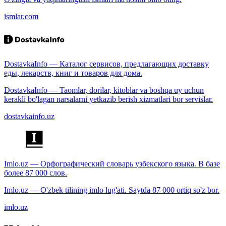
ismlar.com
DostavkaInfo — Каталог сервисов, предлагающих доставку
еды, лекарств, книг и товаров для дома.
DostavkaInfo — Taomlar, dorilar, kitoblar va boshqa uy uchun
kerakli bo'lagan narsalarni yetkazib berish xizmatlari bor servislar.
dostavkainfo.uz
Imlo.uz — Орфографический словарь узбекского языка. В базе
более 87 000 слов.
Imlo.uz — O'zbek tilining imlo lug'ati. Saytda 87 000 ortiq so'z bor.
imlo.uz