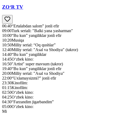
ZO‘R TV
06:40
“Ertalabdan salom” jonli efir
09:00
Turk seriali: "Balki yana yasharman"
10:00
“Bu kun” yangiliklar jonli efir
10:20
Musiqa
10:50
Milliy serial: “Oq qushlar”
12:40
Milliy serial: "Asal va Shodiya" (takror)
14:40
“Bu kun” yangiliklar
14:45
O‘zbek kino:
16:50
"Artist" super mavsum (takror)
19:40
“Bu kun” yangiliklar jonli efir
20:00
Milliy serial: "Asal va Shodiya"
22:00
“Uxlamaysizmi?” jonli efir
23:30
Kinofilm:
01:15
Kinofilm:
02:50
O‘zbek kino:
04:25
O‘zbek kino:
04:30
“Farzandim jigarbandim”
05:00
O‘zbek kino:
Mi